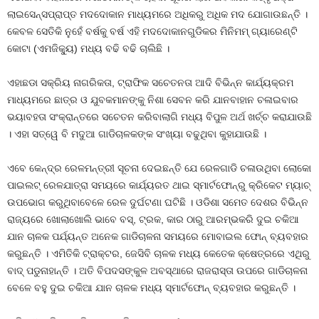
ଲାଇସେନ୍ସପ୍ରାପ୍ତ ମଦଦୋକାନ ମାଧ୍ୟମରେ ଅଧିକରୁ ଅଧିକ ମଦ ଯୋଗାଉଛନ୍ତି ।
କେବଳ ସେତିକି ନୁହେଁ ବର୍ଷକୁ ବର୍ଷ ଏହି ମଦଦୋକାନଗୁଡିକର ମିନିମମ୍‍ ଗ୍ୟାରେଣ୍ଟି
କୋଟା (ଏମଜିକ୍ୟୁ) ମଧ୍ୟ ବଢି ବଢି ଚାଲିଛି ।
ଏହାଛଡା ସକ୍ରିୟ ନାଗରିକତା, ଟ୍ରାଫିକ ସଚେତନତା ଆଦି ବିଭିନ୍ନ କାର୍ଯ୍ୟକ୍ରମ
ମାଧ୍ୟମରେ ଛାତ୍ର ଓ ଯୁବକମାନଙ୍କୁ ନିଶା ସେବନ କରି ଯାନବାହାନ ଚଳାଇବାର
ଭୟାବହତା ସଂକ୍ରାନ୍ତରେ ସଚେତନ କରିବାଲାଗି ମଧ୍ୟ ବିପୁଳ ଅର୍ଥ ଖର୍ଚ୍ଚ କରାଯାଉଛି
। ଏହା ସତ୍ୱେ ବି ମଦୁଆ ଗାଡିଚାଳକଙ୍କ ସଂଖ୍ୟା ବଢୁଥିବା କୁହାଯାଉଛି ।
ଏବେ କେନ୍ଦ୍ର ରେଳମନ୍ତ୍ରୀ ସୂଚନା ଦେଇଛନ୍ତି ଯେ ରେଳଗାଡି ଚଳାଉଥିବା ଲୋକୋ
ପାଇଲଟ୍‍ ରେଳଯାତ୍ରା ସମୟରେ କାର୍ଯ୍ୟରତ ଥାଇ ସ୍ମାର୍ଟଫୋନ୍‍ରୁ କ୍ରିକେଟ ମ୍ୟାଚ୍‍
ଉପଭୋଗ କରୁଥିବାବେଳେ ରେଳ ଦୁର୍ଘଟଣା ଘଟିଛି । ଓଡିଶା ସମେତ ଦେଶର ବିଭିନ୍ନ
ରାଜ୍ୟରେ ଖୋଲାଖୋଲି ଭାବେ ବସ୍‍, ଟ୍ରକ, କାର ଠାରୁ ଆରମ୍ଭକରି ଦୁଇ ଚକିଆ
ଯାନ ଚାଳକ ପର୍ଯ୍ୟନ୍ତ ଅନେକ ଗାଡିଚାଳନା ସମୟରେ ମୋବାଇଲ ଫୋନ୍‍ ବ୍ୟବହାର
କରୁଛନ୍ତି । ଏମିତିକି ଟ୍ରାକ୍ଟର, ଜେସିବି ଚାଳକ ମଧ୍ୟ କେତେକ କ୍ଷେତ୍ରରେ ଏଥିରୁ
ବାଦ୍‍ ପଡୁନାହାନ୍ତି । ଅତି ବିପଦସଙ୍କୁଳ ଅବସ୍ଥାରେ ରାଜରାସ୍ତା ଉପରେ ଗାଡିଚାଳନା
ବେଳେ ବହୁ ଦୁଇ ଚକିଆ ଯାନ ଚାଳକ ମଧ୍ୟ ସ୍ମାର୍ଟଫୋନ୍‍ ବ୍ୟବହାର କରୁଛନ୍ତି ।