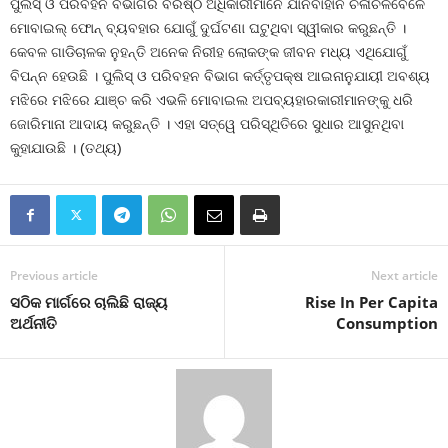
ପୁଲିସ୍‍ ଓ ପରିବହନ ବିଭାଗର ବରିଷ୍ଠ ଅଧିକାରୀମାନେ ଯାନବାହାନ ଚଳାଚଳବେଳେ
ମୋବାଇଲ୍‍ ଫୋନ୍‍ ବ୍ୟବହାର ଯୋଗୁଁ ଦୁର୍ଘଟଣା ଘଟୁଥିବା ସ୍ୱୀକାର କରୁଛନ୍ତି ।
କେବଳ ଗାଡିଚାଳକ ନୁହନ୍ତି ଅନେକ ନିରୀହ ଲୋକଙ୍କ ଜୀବନ ମଧ୍ୟ ଏଥିଯୋଗୁଁ
ବିପନ୍ନ ହେଉଛି । ପୁଲିସ୍‍ ଓ ପରିବହନ ବିଭାଗ କର୍ତ୍ତୃପକ୍ଷ ଆଇନାନୁଯାୟୀ ଅବଶ୍ୟ
ମଝିରେ ମଝିରେ ଯାଞ୍ଚ କରି ଏଭଳି ମୋବାଇଲ ଅପବ୍ୟହାରକାରୀମାନଙ୍କୁ ଧରି
ଜୋରିମାନା ଆଦାୟ କରୁଛନ୍ତି । ଏହା ସତ୍ୱେ ପରିସ୍ଥିତିରେ ସୁଧାର ଆସୁନଥିବା
କୁହାଯାଉଛି । (ତଥ୍ୟ)
Previous article
Next article
ସଠିକ ମାର୍ଗରେ ଚାଲିଛି ରାଜ୍ୟ
Rise In Per Capita
ଅର୍ଥନୀତି
Consumption