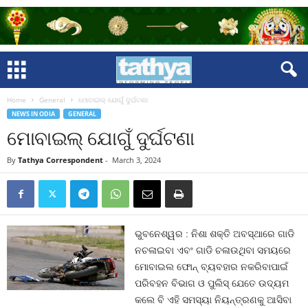
Home
General
ମୋବାଇଲ୍‍ ଯୋଗୁଁ ଦୁର୍ଘଟଣା
NEWS IN ODIA
GENERAL
ମୋବାଇଲ୍‍ ଯୋଗୁଁ ଦୁର୍ଘଟଣା
By
Tathya Correspondent
-
March 3, 2024
ଭୁବନେଶ୍ୱର : ନିଶା ଶକ୍ତି ଅବସ୍ଥାରେ ଗାଡି
ନଚଳାଇବା ଏବଂ ଗାଡି ଚଳାଉଥିବା ସମୟରେ
ମୋବାଇଲ ଫୋନ୍‍ ବ୍ୟବହାର ନକରିବାପାଇଁ
ପରିବହନ ବିଭାଗ ଓ ପୁଲିସ୍‍ ଯେତେ ଉଦ୍ୟମ
କଲେ ବି ଏହି ସମସ୍ୟା ନିୟନ୍ତ୍ରଣକୁ ଆସିବା