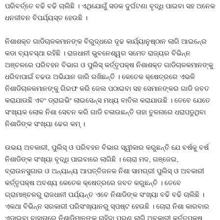
ପରିବର୍ତ୍ତେ ବଢି ବଢି ଚାଲିଛି । ଏଥିଯୋଗୁଁ ସଡକ ଦୁର୍ଘଟଣା ବୃଦ୍ଧି ପାଇବା ସହ ଅନେକ
ଧନଜୀବନ ବିପର୍ଯ୍ୟସ୍ତ ହେଉଛି ।
ନିଶାଶକ୍ତ ଗାଡିଚାଳକମାନଙ୍କ ବିରୁଦ୍ଧରେ ଦୃଢ କାର୍ଯ୍ୟାନୁଷ୍ଠାନ ଲାଗି ଆଇନ୍‍ରେ
କଡା ବ୍ୟବସ୍ଥା ରହିଛି । ରାଜଧାନୀ ଭୁବନେଶ୍ୱର ସମେତ ରାଜ୍ୟର ବିଭିନ୍ନ
ଅଞ୍ଚଳରେ ପରିବହନ ବିଭାଗ ଓ ପୁଲିସ୍‍ କର୍ତ୍ତୃପକ୍ଷ ନିଶାଶକ୍ତ ଗାଡିଚାଳକମାନଙ୍କୁ
ଧରିବାପାଇଁ ଚଢଉ ଅଭିଯାନ ଜାରି ରଖିଛନ୍ତି । କେତେକ କ୍ଷେତ୍ରରେ ଏଭଳି
ନିଶାଡିଚାଳକମାନଙ୍କୁ ଗିରଫ କରି ଜେଲ ପଠାଇବା ସହ ସେମାନଙ୍କର ଗାଡି ଜବତ
କରାଯାଉଛି ଏବଂ ଡ୍ରାଇଭିଂ ଲାଇସେନ୍ସ ମଧ୍ୟ ବାତିଲ କରାଯାଉଛି । ତେବେ ଯେତେ
ସଂଖ୍ୟକ ଲୋକ ନିଶା ସେବନ କରି ଗାଡି ଚଳାଉଛନ୍ତି ତାହା ତୁଳନାରେ ଧରାପଡୁଥିବା
ନିଶାଡିଙ୍କ ସଂଖ୍ୟା ଢେର କମ୍‍ ।
ଉଭୟ ଅବକାରୀ, ପୁଲିସ୍‍ ଓ ପରିବହନ ବିଭାଗ ସ୍ୱୀକାର କରୁଛନ୍ତି ଯେ ବର୍ଷକୁ ବର୍ଷ
ନିଶାଡିଙ୍କ ସଂଖ୍ୟା ବୃଦ୍ଧି ପାଇବାରେ ଲାଗିଛି । ଚୋରା ମଦ, ଗଞ୍ଜେଇ,
ବ୍ରାଉନସୁଗାର ଓ ଅନ୍ୟାନ୍ୟ ଆପତ୍ତିଜନକ ନିଶା ସାମଗ୍ରୀ ପୁଲିସ୍‍ ଓ ଅବକାରୀ
କର୍ତ୍ତୃପକ୍ଷ ଅବଶ୍ୟ କେତେକ କ୍ଷେତ୍ରରେ ଜବତ କରୁଛନ୍ତି । ତେବେ
ଗ୍ରାମାଞ୍ଚଳରୁ ରାଜଧାନୀ ପର୍ଯ୍ୟନ୍ତ ଏବେ ନିଶାଡିଙ୍କ ସଂଖ୍ୟା ବଢି ବଢି ଚାଲିଛି ।
ଏକଥା ବିଭିନ୍ନ ସରକାରୀ ପରିସଂଖ୍ୟାନରୁ ସ୍ପଷ୍ଟ ହେଉଛି । ଚୋରା ନିଶା କାରବାର
ଏଡାଇବା ବାହାନାରେ ନିଶାଡିମାନଙ୍କ ଚାହିଦା ପୂରଣ ଲାଗି ଅବକାରୀ କର୍ତ୍ତୃପକ୍ଷ