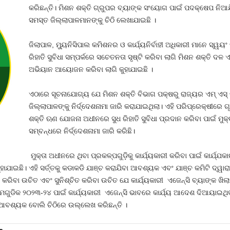
କରିଛନ୍ତି। ମିଶନ ଶକ୍ତି ଗ୍ରୁପର ବ୍ୟାଙ୍କ ସଂୟୋଗ ପାଇଁ ପଦକ୍ଷେପ ନିଆଯ
ସମସ୍ତ ଜିଲ୍ଲାପାଳମାନଙ୍କୁ ଚିଠି ଲେଖାଯାଇଛି ।
ଜିଲାପାଳ, ମ୍ୟୁନିସିପାଲ କମିଶନର ଓ କାର୍ଯ୍ୟନିର୍ବାହୀ ଅଧିକାରୀ ମାନେ ସ
ରିହାତି ସୁବିଧା ସମ୍ପର୍କରେ ସଚେତନତା ସୃଷ୍ଟି କରିବା ଲାଗି ମିଶନ ଶକ୍ତି 
ଅଭିୟାନ ଆୟୋଜନ କରିବା ଲାଗି କୁହାଯାଇଛି ।
ଏଠାରେ ସୂଚନାଯୋଗ୍ୟ ଯେ ମିଶନ ଶକ୍ତି ବିଭାଗ ପକ୍ଷରୁ ରାଜ୍ୟର ଏମ୍ ଏସ୍ ଜି
ଜିଲ୍ଲାପାଳଙ୍କୁ ନିର୍ଦ୍ଦେଶନାମା ଜାରି କରାଯାଇଥିଲା। ଏହି ପରିପ୍ରେକ୍ଷୀରେ
ଶକ୍ତି ଋଣ ଯୋଜନା ଅଧୀନରେ ସୁଧ ରିହାତି ସୁବିଧା ପ୍ରଦାନ କରିବା ପାଇଁ ମୁ
ସମ୍ବନ୍ଧରେ ନିର୍ଦ୍ଦେଶନାମା ଜାରି କରିଛି।
ମୁକ୍ତା ଅଧୀନରେ ଥିବା ପ୍ରକଳ୍ପଗୁଡ଼ିକୁ କାର୍ଯ୍ୟକାରୀ କରିବା ପାଇଁ କାର୍ଯ୍ଯ
ୁହାଯାଇଛି। ଏହି ସର୍ତ୍ତକୁ କଡାକଡି ଯାଞ୍ଚ କରାଯିବା ଆବଶ୍ୟକ ଏବଂ ଯାଞ୍ଚ କମିଟି ଦ୍
ରିବା ଉଚିତ ଏବଂ ସୁନିଶ୍ଚିତ କରିବା ଉଚିତ ଯେ କାର୍ଯ୍ୟକାରୀ ଏଜେନ୍ସି ବ୍ୟାଙ୍କ ଖିଲାପକ
ଟିମଗୁଡିକ ୨୦୨୩-୨୪ ପାଇଁ କାର୍ଯ୍ୟକାରୀ ଏଜେନ୍ସି ଭାବରେ କାର୍ଯ୍ୟ ଆଦେଶ ଦିଆୟାଇଥିବ
ା ଆବଶ୍ୟକ ବୋଲି ଚିଠିରେ ଉଲ୍ଲେଖ କରିଛନ୍ତି ।