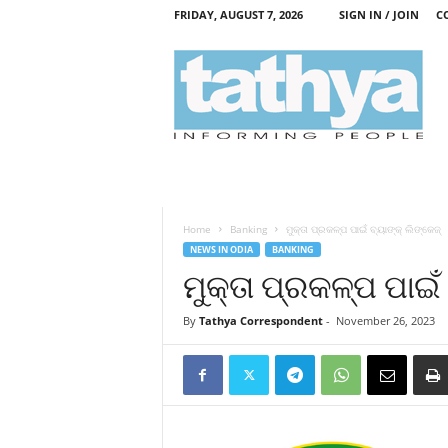
FRIDAY, AUGUST 7, 2026
SIGN IN / JOIN
C
T
a
t
h
y
a
Home
Banking
ମୁକ୍ତା ପ୍ରକଳ୍ପ ପାଇଁ ବ୍ୟାଙ୍କ୍‍ ଲିଙ୍କେଜ୍
NEWS IN ODIA
BANKING
ମୁକ୍ତା ପ୍ରକଳ୍ପ ପାଇଁ 
By
Tathya Correspondent
-
November 26, 2023