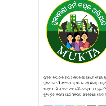
ଗୁଡିକ ବ୍ୟାଙ୍କ ଋଣ ଖିଲାପକାରୀ ନୁହନ୍ତି ବୋଲି କ
ପୁଣିଥରେ ପୌରସଂସ୍ଥା ସ୍ତରରେ ଏହି ଦିଗକୁ ଯାଞ୍ଚ କ
ଏମ୍ଏମ୍ , ସି ଓ ଏବଂ ୧୧୫ ପୌରସଂସ୍ଥା ର ମୁକ୍ତା 
ସୁନିଶ୍ଚିତ କରିବା ପାଇଁ ସକ୍ରିୟ ପଦକ୍ଷେପ ନେବ