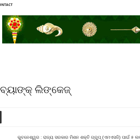
ONTACT
ବ୍ୟାଙ୍କ୍‍ ଲିଙ୍କେଜ୍
ଭୁବନେଶ୍ୱର : ରାଜ୍ୟ ସରକାର ମିଶନ ଶକ୍ତି ଗ୍ରୁପ୍ (ଏମଏସଜି) ପାଇଁ ୫ ଲ