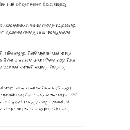
ିବ । ଏହି ପରିପ୍ରେକ୍ଷୀରେ ବିଭାଗ ପକ୍ଷରୁ
୍ୱୟଂ ସହାୟକ ଗୋଷ୍ଠୀର ସଦସ୍ୟମାନଙ୍କ ମଧ୍ୟରେ ସୁଧ
ଦଳ ଏବଂ ବ୍ୟାଙ୍କରମାନଙ୍କୁ ନେଇ ଏକ ସ୍ୱତନ୍ତ୍ର
 ମହିଳାଙ୍କୁ ସୁଧ ରିହାତି ପ୍ରଦାନ ପାଇଁ ସମସ୍ତ
 ଗୃହ ନିର୍ମାଣ ଓ ନଗର ଉନ୍ନୟନ ବିଭାଗ ମଧ୍ୟ ମିଶନ
କ୍ତା ଅଧୀନରେ ଏସଏଚଜି ବ୍ୟାଙ୍କ ଲିଙ୍କେଜ୍
କାରୀ ସଂସ୍ଥା ଭାବେ ମନୋନୀତ ମିଶନ ଶକ୍ତି ଗ୍ରୁପ୍
ୱାରା ପ୍ରମାଣିତ କରାଯିବା ଆବଶ୍ୟକ ଏବଂ ଚୟନ କମିଟି
ାରୀ ନୁହନ୍ତି । ସମ୍ପୃକ୍ତ ସବୁ ଅଧିକାରୀ , ସି
ା ସମସ୍ତ ଏସ୍ ଏସ୍ ଜି ର ବ୍ୟାଙ୍କ ଲିଙ୍କେଜ୍