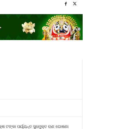
କ୍ଷ ଟଙ୍କା ପର୍ୟ୍ୟନ୍ତ ସୁଧମୁକ୍ତ ଋଣ ଘୋଷଣା