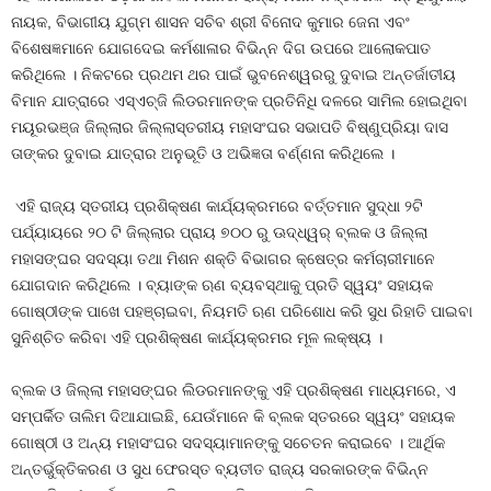
ନାୟକ, ବିଭାଗୀୟ ଯୁଗ୍ମ ଶାସନ ସଚିବ ଶ୍ରୀ ବିନୋଦ କୁମାର ଜେନା ଏବଂ
ବିଶେଷଜ୍ଞମାନେ ଯୋଗଦେଇ କର୍ମଶାଳାର ବିଭିନ୍ନ ଦିଗ ଉପରେ ଆଲୋକପାତ
କରିଥିଲେ । ନିକଟରେ ପ୍ରଥମ ଥର ପାଇଁ ଭୁବନେଶ୍ୱରରୁ ଦୁବାଇ ଅନ୍ତର୍ଜାତୀୟ
ବିମାନ ଯାତ୍ରାରେ ଏସ୍‌ଏଚ୍‌ଜି ଲିଡରମାନଙ୍କ ପ୍ରତିନିଧି ଦଳରେ ସାମିଲ ହୋଇଥିବା
ମୟୂରଭଞ୍ଜ ଜିଲ୍ଲାର ଜିଲ୍ଲାସ୍ତରୀୟ ମହାସଂଘର ସଭାପତି ବିଷ୍ଣୁପ୍ରିୟା ଦାସ
ତାଙ୍କର ଦୁବାଇ ଯାତ୍ରାର ଅନୁଭୂତି ଓ ଅଭିଜ୍ଞତା ବର୍ଣ୍ଣନା କରିଥିଲେ ।
ଏହି ରାଜ୍ୟ ସ୍ତରୀୟ ପ୍ରଶିକ୍ଷଣ କାର୍ଯ୍ୟକ୍ରମରେ ବର୍ତ୍ତମାନ ସୁଦ୍ଧା ୨ଟି
ପର୍ଯ୍ୟାୟରେ ୨୦ ଟି ଜିଲ୍ଲାର ପ୍ରାୟ ୭୦୦ ରୁ ଊଦ୍ଧ୍ୱର୍ ବ୍ଲକ ଓ ଜିଲ୍ଲା
ମହାସଙ୍ଘର ସଦସ୍ୟା ତଥା ମିଶନ ଶକ୍ତି ବିଭାଗର କ୍ଷେତ୍ର କର୍ମଚାରୀମାନେ
ଯୋଗଦାନ କରିଥିଲେ । ବ୍ୟାଙ୍କ ଋଣ ବ୍ୟବସ୍ଥାକୁ ପ୍ରତି ସ୍ୱୟଂ ସହାୟକ
ଗୋଷ୍ଠୀଙ୍କ ପାଖେ ପହଞ୍ଚାଇବା, ନିୟମତି ଋଣ ପରିଶୋଧ କରି ସୁଧ ରିହାତି ପାଇବା
ସୁନିଶ୍ଚିତ କରିବା ଏହି ପ୍ରଶିକ୍ଷଣ କାର୍ଯ୍ୟକ୍ରମର ମୂଳ ଲକ୍ଷ୍ୟ ।
ବ୍ଲକ ଓ ଜିଲ୍ଲା ମହାସଙ୍ଘର ଲିଡରମାନଙ୍କୁ ଏହି ପ୍ରଶିକ୍ଷଣ ମାଧ୍ୟମରେ, ଏ
ସମ୍ପର୍କିତ ତାଲିମ ଦିଆଯାଇଛି, ଯେଉଁମାନେ କି ବ୍ଲକ ସ୍ତରରେ ସ୍ୱୟଂ ସହାୟକ
ଗୋଷ୍ଠୀ ଓ ଅନ୍ୟ ମହାସଂଘର ସଦସ୍ୟାମାନଙ୍କୁ ସଚେତନ କରାଇବେ । ଆର୍ଥିକ
ଅନ୍ତର୍ଭୁକ୍ତିକରଣ ଓ ସୁଧ ଫେରସ୍ତ ବ୍ୟତୀତ ରାଜ୍ୟ ସରକାରଙ୍କ ବିଭିନ୍ନ