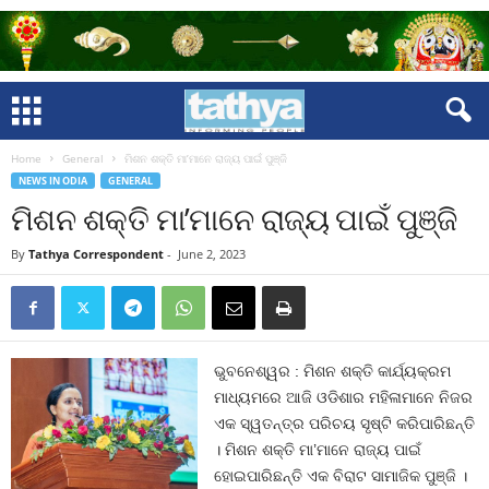
Home
General
ମିଶନ ଶକ୍ତି ମା’ମାନେ ରାଜ୍ୟ ପାଇଁ ପୁଞ୍ଜି
NEWS IN ODIA
GENERAL
ମିଶନ ଶକ୍ତି ମା’ମାନେ ରାଜ୍ୟ ପାଇଁ ପୁଞ୍ଜି
By
Tathya Correspondent
-
June 2, 2023
ଭୁବନେଶ୍ୱର : ମିଶନ ଶକ୍ତି କାର୍ଯ୍ୟକ୍ରମ
ମାଧ୍ୟମରେ ଆଜି ଓଡିଶାର ମହିଳାମାନେ ନିଜର
ଏକ ସ୍ୱତନ୍ତ୍ର ପରିଚୟ ସୃଷ୍ଟି କରିପାରିଛନ୍ତି
। ମିଶନ ଶକ୍ତି ମା’ମାନେ ରାଜ୍ୟ ପାଇଁ
ହୋଇପାରିଛନ୍ତି ଏକ ବିରାଟ ସାମାଜିକ ପୁଞ୍ଜି ।