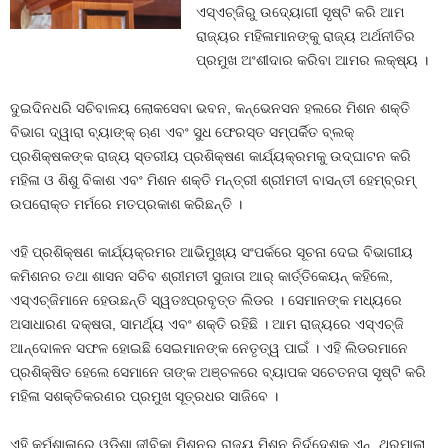
ଏସ୍‌ଏଚ୍‌ଜିରୁ ଉଦ୍ୟୋଗୀ ସୃଷ୍ଟି କରି ଆମ
ରାଜ୍ୟର ମହିଳାମାନଙ୍କୁ ରାଜ୍ୟ ଅର୍ଥନୀତିର
ପ୍ରମୁଖ ଅଂଶୀଦାର କରିବା ଆମର ଲକ୍ଷ୍ୟ ।
ଦୁଇଦିନଧରି ସଚିବାଳୟ ଲୋକସେବା ଭବନ, କନ୍‌ଭେନସନ ହଲରେ ମିଶନ ଶକ୍ତି
ବିଭାଗ ଦ୍ୱାରା ବ୍ୟାଙ୍କ୍‌ ଋଣ ଏବଂ ସୁଧ ଫେରସ୍ତ ସମ୍ପର୍କିତ ବ୍ଲକ୍‌
ପ୍ରଶିକ୍ଷକଙ୍କ ରାଜ୍ୟ ସ୍ତରୀୟ ପ୍ରଶିକ୍ଷଣ କାର୍ଯ୍ୟକ୍ରମକୁ ଉଦ୍‌ଘାଟନ କରି
ମହିଳା ଓ ଶିଶୁ ବିକାଶ ଏବଂ ମିଶନ ଶକ୍ତି ମନ୍ତ୍ରୀ ଶ୍ରୀମତୀ ବାସନ୍ତୀ ହେମ୍ବ୍ରମ୍‌
ଉପରୋକ୍ତ ମର୍ମରେ ମତପ୍ରକାଶ କରିଛନ୍ତି ।
ଏହି ପ୍ରଶିକ୍ଷଣ କାର୍ଯ୍ୟକ୍ରମର ଆଭିମୁଖ୍ୟ ସଂପର୍କରେ ସୂଚନା ଦେଇ ବିଭାଗୀୟ
କମିଶନର ତଥା ଶାସନ ସଚିବ ଶ୍ରୀମତୀ ସୁଜାତା ଆର୍‌ କାର୍ତ୍ତିକେୟନ୍‌ କହିଲେ,
ଏସ୍‌ଏଚ୍‌ଜିମାନେ ହେଉଛନ୍ତି ସ୍ୱତଃପ୍ରବୃତ୍ତ ଲିଡର । ସେମାନଙ୍କ ମଧ୍ୟରେ
ଅସାଧାରଣ ଦକ୍ଷତା, ସାମର୍ଥ୍ୟ ଏବଂ ଶକ୍ତି ରହିଛି । ଆମ ରାଜ୍ୟରେ ଏସ୍‌ଏଚ୍‌ଜି
ଆନ୍ଦୋଳନ ସଫଳ ହୋଇଛି ସେଇମାନଙ୍କ ନେତୃତ୍ୱ ପାଇଁ । ଏହି ଲିଡରମାନେ
ପ୍ରଶିକ୍ଷିତ ହେଲେ ସେମାନେ ତାଙ୍କ ଅଞ୍ଚଳରେ ବ୍ୟାପକ ସଚେତନତା ସୃଷ୍ଟି କରି
ମହିଳା ସଶକ୍ତିକରଣର ପ୍ରମୁଖ ସୂତ୍ରଧର ସାଜିବେ ।
ଏହି କର୍ମଶାଳାରେ ଓଡ଼ିଶା ଜୀବିକା ମିଶନର ରାଜ୍ୟ ମିଶନ ନିର୍ଦ୍ଦେଶକ ଏନ୍‌. ଥିରୁମାଲା