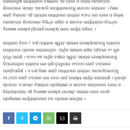
ଲୋକାଭିମୁଖୀ କାର୍ଯ୍ୟକ୍ରମ ବିଷୟରେ ଏହି ବ୍ଲକ ଓ ଜିଲ୍ଲା ମହାସଙ୍ଘର
ଲିଡରମାନେ ସମସ୍ତ ଏସଏଚଜି ସଦସ୍ୟାମାନଙ୍କୁ ସଚେତନ କରାଇବେ । ମିଶନ
ଶକ୍ତି ବିଭାଗର ଏହି ପ୍ରୟାସ ମାଧ୍ୟମରେ ରାଜ୍ୟର ୧୦୧୪ ଜଣ ବ୍ଲକ ଓ ଜିଲ୍ଲା
ମହାସଙ୍ଘର ଲିଡରମାନେ ବିଭିନ୍ନ ତାଲିମ ଓ ସଚେତନ କାର୍ଯ୍ୟକ୍ରମ ନିମନ୍ତେ
ବିଶେଷଜ୍ଞ ଗୋଷ୍ଠୀ (ରିସୋର୍ସ ଗୋଷ୍ଠୀ) ଭାବେ କାର୍ଯ୍ୟ କରିବେ ।
ରାଜ୍ୟରେ ବିଗତ ୮ ବର୍ଷ ମଧ୍ୟରେ ସ୍ୱୟଂ ସହାୟକ ଗୋଷ୍ଠୀମାନଙ୍କୁ ବ୍ୟାଙ୍କ
ମାଧ୍ୟମରେ ପ୍ରଦାନ କରାଯାଉଥିବା ଆର୍ଥିକ ସହାୟତା ରାଶିର ପରିମାଣ ୧୯ ଗୁଣ
ବୃଦ୍ଧି ପାଇଛି । ୨୦୨୨-୨୩ ଆର୍ଥିକ ବର୍ଷରେ ସ୍ୱୟଂ ସହାୟକ ଗୋଷ୍ଠୀମାନଙ୍କୁ
ଦିଆଯାଉଥିବା ବ୍ୟାଙ୍କ ଋଣ ରାଶି ବୃଦ୍ଧିପାଇ ୧୧୦୦୦ କୋଟି ଟଙ୍କାରେ
ପହଞ୍ଚିପାରିଛି । ଏ ବର୍ଷ ମିଶନ ଶକ୍ତି ମାଧ୍ୟମରେ ରାଜ୍ୟର ଏସଏଚଜିମାନଙ୍କୁ
୧୫,୦୦୦ କୋଟି ଟଙ୍କାର ଋଣ ଦେବା ପାଇଁ ଲକ୍ଷ୍ୟ ଧାର୍ଯ୍ୟ କରାଯାଇଛି । ତୃଣମୂଳ
ସ୍ତରରେ ଏ ସମସ୍ତ ବିଷୟରେ ପ୍ରଶିକ୍ଷଣ ଓ ସଚେତନ କରାଇବାରେ ବ୍ଲକ ଓ
ଜିଲ୍ଲାସ୍ତରୀୟ ଏହି ବିଶେଷଜ୍ଞ ଗୋଷ୍ଠୀ ଯଥେଷ୍ଟ ସହାୟକ ହେବେ ବୋଲି
ପ୍ରଶିକ୍ଷଣ କାର୍ଯ୍ୟକ୍ରମରେ ମତ ପ୍ରକାଶ ପାଇଥିଲା ।