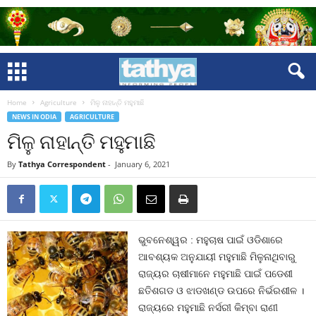
Home
Agriculture
ମିଳୁ ନାହାନ୍ତି ମହୁମାଛି
NEWS IN ODIA
AGRICULTURE
ମିଳୁ ନାହାନ୍ତି ମହୁମାଛି
By
Tathya Correspondent
-
January 6, 2021
ଭୁବନେଶ୍ୱର : ମହୁଚାଷ ପାଇଁ ଓଡିଶାରେ
ଆବଶ୍ୟକ ଅନୁଯାୟୀ ମହୁମାଛି ମିଳୁନାଥିବାରୁ
ରାଜ୍ୟର ଚାଷୀମାନେ ମହୁମାଛି ପାଇଁ ପଡେଶୀ
ଛତିଶଗଡ ଓ ଝାଡଖଣ୍ଡ ଉପରେ ନିର୍ଭରଶୀଳ ।
ରାଜ୍ୟରେ ମହୁମାଛି ନର୍ସରୀ କିମ୍ବା ରାଣୀ