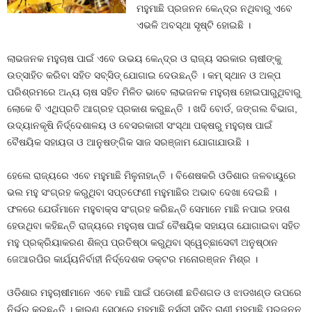
ମହୁମାଛି ପ୍ରଜନନ କେନ୍ଦ୍ର ନଥିବାରୁ ଏବେ
ଏଭଳି ଅବସ୍ଥା ସୃଷ୍ଟି ହୋଇଛି ।
ଲାଭଜନକ ମହୁଚାଷ ପାଇଁ ଏବେ ଉଭୟ କେନ୍ଦ୍ର ଓ ରାଜ୍ୟ ସରକାର ଚାଷୀଙ୍କୁ
ଉତ୍ସାହିତ କରିବା ସହିତ ସବ୍‍ସିଡ୍‍ ଯୋଗାଇ ଦେଉଛନ୍ତି । କମ୍‍ ସ୍ଥାନ ଓ ଅଳ୍ପ
ପରିଶ୍ରମରେ ଅନ୍ୟ ଚାଷ ସହିତ ମିଳିତ ଭାବେ ଲାଭଜନକ ମହୁଚାଷ ହୋଇପାରୁଥିବାରୁ
ଲୋକେ ବି ଏଥିପ୍ରତି ଆଗ୍ରହ ପ୍ରକାଶ କରୁଛନ୍ତି । ଖଦି ବୋର୍ଡ, ଜଙ୍ଗଲ ବିଭାଗ,
ଉଦ୍ୟାନକୃଷି ନିର୍ଦ୍ଦେଶାଳୟ ଓ ବେସରକାରୀ ସଂସ୍ଥା ପକ୍ଷରୁ ମହୁଚାଷ ପାଇଁ
ବୈଷୟିକ ସହାୟତା ଓ ଆନୁଷଙ୍ଗିକ ସାଜ ସରଞ୍ଜାମ ଯୋଗାଯାଉଛି ।
ହେଲେ ରାଜ୍ୟରେ ଏବେ ମହୁମାଛି ମିଳୁନାହାନ୍ତି । ବିଶେଷକରି ଓଡିଶାର ଜଳବାୟୁରେ
ଭଲ ମହୁ ସଂଗ୍ରହ କରୁଥିବା ସପ୍ତଫେଣୀ ମହୁମାଛିର ଅଭାବ ଦେଖା ଦେଇଛି ।
ଫଳରେ ଯେଉଁମାନେ ମହୁବାକ୍ସ ସଂଗ୍ରହ କରିଛନ୍ତି ସେମାନେ ମାଛି ନପାଇ ହତାଶ
ହେଉଥିବା କହିଛନ୍ତି ରାଜ୍ୟରେ ମହୁଚାଷ ପାଇଁ ବୈଷୟିକ ସହାୟତା ଯୋଗାଇବା ସହିତ
ମହୁ ପ୍ରକ୍ରିୟାକରଣ ଶିଳ୍ପ ପ୍ରତିଷ୍ଠା କରୁଥିବା ସ୍ୱେଚ୍ଛାସେବୀ ଅନୁଷ୍ଠାନ
ଜେଆରପିର କାର୍ଯ୍ୟନିର୍ବାହୀ ନିର୍ଦ୍ଦେଶକ ଡକ୍ଟର ମନୋରଞ୍ଜନ ମିଶ୍ର ।
ଓଡିଶାର ମହୁଚାଷୀମାନେ ଏବେ ମାଛି ପାଇଁ ପଡୋଶୀ ଛତିଶଗଡ ଓ ଝାଡଖଣ୍ଡ ଉପରେ
ନିର୍ଭର କରୁଛନ୍ତି । କାରଣ ସେଠାରେ ମହୁମାଛି ନର୍ସରୀ ସହିତ ରାଣୀ ମହୁମାଛି ପ୍ରଜନନ