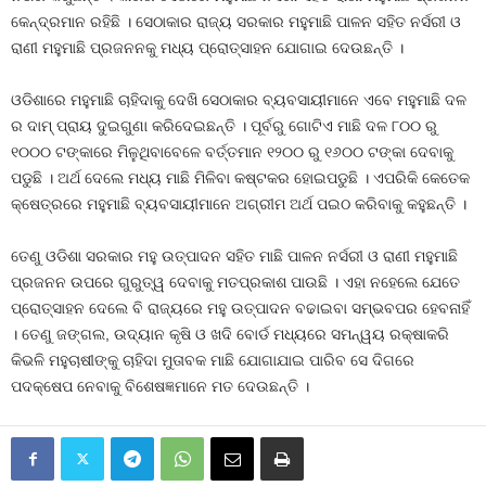
କେନ୍ଦ୍ରମାନ ରହିଛି । ସେଠାକାର ରାଜ୍ୟ ସରକାର ମହୁମାଛି ପାଳନ ସହିତ ନର୍ସରୀ ଓ
ରାଣୀ ମହୁମାଛି ପ୍ରଜନନକୁ ମଧ୍ୟ ପ୍ରୋତ୍ସାହନ ଯୋଗାଇ ଦେଉଛନ୍ତି ।
ଓଡିଶାରେ ମହୁମାଛି ଚାହିଦାକୁ ଦେଖି ସେଠାକାର ବ୍ୟବସାୟୀମାନେ ଏବେ ମହୁମାଛି ଦଳ
ର ଦାମ୍‍ ପ୍ରାୟ ଦୁଇଗୁଣା କରିଦେଇଛନ୍ତି । ପୂର୍ବରୁ ଗୋଟିଏ ମାଛି ଦଳ ୮୦୦ ରୁ
୧୦୦୦ ଟଙ୍କାରେ ମିଳୁଥିବାବେଳେ ବର୍ତ୍ତମାନ ୧୨୦୦ ରୁ ୧୬୦୦ ଟଙ୍କା ଦେବାକୁ
ପଡୁଛି । ଅର୍ଥ ଦେଲେ ମଧ୍ୟ ମାଛି ମିଳିବା କଷ୍ଟକର ହୋଇପଡୁଛି । ଏପରିକି କେତେକ
କ୍ଷେତ୍ରରେ ମହୁମାଛି ବ୍ୟବସାୟୀମାନେ ଅଗ୍ରୀମ ଅର୍ଥ ପଇଠ କରିବାକୁ କହୁଛନ୍ତି ।
ତେଣୁ ଓଡିଶା ସରକାର ମହୁ ଉତ୍ପାଦନ ସହିତ ମାଛି ପାଳନ ନର୍ସରୀ ଓ ରାଣୀ ମହୁମାଛି
ପ୍ରଜନନ ଉପରେ ଗୁରୁତ୍ୱ ଦେବାକୁ ମତପ୍ରକାଶ ପାଉଛି । ଏହା ନହେଲେ ଯେତେ
ପ୍ରୋତ୍ସାହନ ଦେଲେ ବି ରାଜ୍ୟରେ ମହୁ ଉତ୍ପାଦନ ବଢାଇବା ସମ୍ଭବପର ହେବନାହିଁ
। ତେଣୁ ଜଙ୍ଗଲ, ଉଦ୍ୟାନ କୃଷି ଓ ଖଦି ବୋର୍ଡ ମଧ୍ୟରେ ସମନ୍ୱୟ ରକ୍ଷାକରି
କିଭଳି ମହୁଚାଷୀଙ୍କୁ ଚାହିଦା ମୁତାବକ ମାଛି ଯୋଗାଯାଇ ପାରିବ ସେ ଦିଗରେ
ପଦକ୍ଷେପ ନେବାକୁ ବିଶେଷଜ୍ଞମାନେ ମତ ଦେଉଛନ୍ତି ।