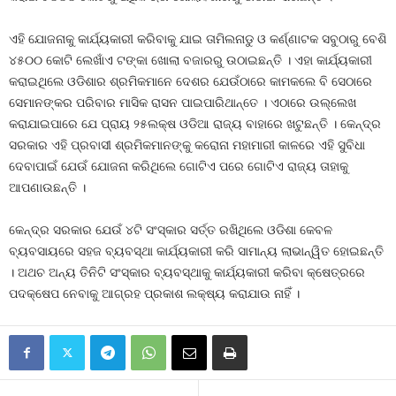
ଏହି ଯୋଜନାକୁ କାର୍ଯ୍ୟକାରୀ କରିବାକୁ ଯାଇ ତାମିଲନାଡୁ ଓ କର୍ଣ୍ଣାଟକ ସବୁଠାରୁ ବେଶି
୪୫୦୦ କୋଟି ଲେଖାଁଏ ଟଙ୍କା ଖୋଲା ବଜାରରୁ ଉଠାଇଛନ୍ତି । ଏହା କାର୍ଯ୍ୟକାରୀ
କରାଇଥିଲେ ଓଡିଶାର ଶ୍ରମିକମାନେ ଦେଶର ଯେଉଁଠାରେ କାମକଲେ ବି ସେଠାରେ
ସେମାନଙ୍କର ପରିବାର ମାସିକ ରାସନ ପାଇପାରିଥାନ୍ତେ । ଏଠାରେ ଉଲ୍ଲେଖ
କରାଯାଇପାରେ ଯେ ପ୍ରାୟ ୨୫ଲକ୍ଷ ଓଡିଆ ରାଜ୍ୟ ବାହାରେ ଖଟୁଛନ୍ତି । କେନ୍ଦ୍ର
ସରକାର ଏହି ପ୍ରବାସୀ ଶ୍ରମିକମାନଙ୍କୁ କରୋନା ମହାମାରୀ କାଳରେ ଏହି ସୁବିଧା
ଦେବାପାଇଁ ଯେଉଁ ଯୋଜନା କରିଥିଲେ ଗୋଟିଏ ପରେ ଗୋଟିଏ ରାଜ୍ୟ ତାହାକୁ
ଆପଣାଉଛନ୍ତି ।
କେନ୍ଦ୍ର ସରକାର ଯେଉଁ ୪ଟି ସଂସ୍କାର ସର୍ତ୍ତ ରଖିଥିଲେ ଓଡିଶା କେବଳ
ବ୍ୟବସାୟରେ ସହଜ ବ୍ୟବସ୍ଥା କାର୍ଯ୍ୟକାରୀ କରି ସାମାନ୍ୟ ଲାଭାନ୍ୱିତ ହୋଇଛନ୍ତି
। ଅଥଚ ଅନ୍ୟ ତିନିଟି ସଂସ୍କାର ବ୍ୟବସ୍ଥାକୁ କାର୍ଯ୍ୟକାରୀ କରିବା କ୍ଷେତ୍ରରେ
ପଦକ୍ଷେପ ନେବାକୁ ଆଗ୍ରହ ପ୍ରକାଶ ଲକ୍ଷ୍ୟ କରାଯାଉ ନାହିଁ ।