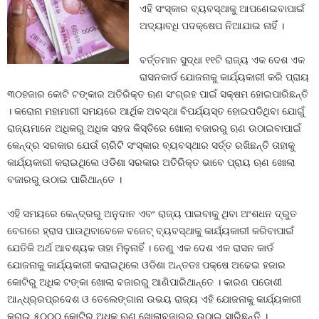
ଏହି ସଂସ୍କାର ବ୍ୟବସ୍ଥାକୁ ଆପଣେଇବାପାଇଁ
ଅଦ୍ୟାବଧି ପଦକ୍ଷେପ ନିଆଯାଇ ନାହିଁ ।
ବର୍ତ୍ତମାନ ସୁଦ୍ଧା ୧୧ଟି ରାଜ୍ୟ ଏକ ଦେଶ ଏକ
ରାସନକାର୍ଡ ଯୋଜନାକୁ କାର୍ଯ୍ୟକାରୀ କରି ପ୍ରାୟ
୩୦ହଜାର କୋଟି ଟଙ୍କାର ଅତିରିକ୍ତ ଋଣ ସଂଗ୍ରହ ପାଇଁ ସକ୍ଷମ ହୋଇପାରିଛନ୍ତି
। କରୋନା ମହାମାରୀ ସମୟରେ ଆର୍ଥିକ ଅବସ୍ଥା ବିପର୍ଯ୍ୟସ୍ତ ହୋଇପଡିଥିବା ଯୋଗୁଁ
ରାଜ୍ୟମାନେ ଅଧିକରୁ ଅଧିକ ସହଜ କିସ୍ତିରେ ଖୋଲା ବଜାରରୁ ଋଣ ଉଠାଇବାପାଇଁ
କେନ୍ଦ୍ର ସରକାର ଯେଉଁ ଚାରିଟି ସଂସ୍କାର ବ୍ୟବସ୍ଥାର ସର୍ତ୍ତ ରଖିଛନ୍ତି ତାହାକୁ
କାର୍ଯ୍ୟକାରୀ କରାଇଥିଲେ ଓଡିଶା ସରକାର ଅତିରିକ୍ତ ଭାବେ ପ୍ରାୟ ଋଣ ଖୋଲା
ବଜାରରୁ ଉଠାଇ ପାରିଥାନ୍ତେ ।
ଏହି ସମୟରେ କେନ୍ଦ୍ରରୁ ଅନୁଦାନ ଏବଂ ରାଜ୍ୟ ପାଇବାକୁ ଥିବା ଅଂଶଧନ ଦ୍ରୁତ
ବେଗରେ ହ୍ରାସ ପାଉଥିବାବେଳେ ବଜେଟ୍‍ ବ୍ୟବସ୍ଥାକୁ କାର୍ଯ୍ୟକାରୀ କରିବାପାଇଁ
ଯେତିକି ଅର୍ଥ ଆବଶ୍ୟକ ତାହା ମିଳୁନାହିଁ । ତେଣୁ ଏକ ଦେଶ ଏକ ରାସନ କାର୍ଡ
ଯୋଜନାକୁ କାର୍ଯ୍ୟକାରୀ କରାଇଥିଲେ ଓଡିଶା ଅନ୍ତତଃ ପକ୍ଷେ ଅଢେଇ ହଜାର
କୋଟିରୁ ଅଧିକ ଟଙ୍କା ଖୋଲା ବଜାରରୁ ଆଣିପାରିଥାନ୍ତେ । କାରଣ ପଡୋଶୀ
ଆନ୍ଧ୍ର୍ରପ୍ରଦେଶ ଓ ତେଲେଙ୍ଗାନା ଉଭୟ ରାଜ୍ୟ ଏହି ଯୋଜନାକୁ କାର୍ଯ୍ୟକାରୀ
କରାଇ ୫୦୦୦ କୋଟିରୁ ଅଧିକ ଋଣ ଖୋଲାବଜାରରୁ ଉଠାଇ ସାରିଛନ୍ତି ।