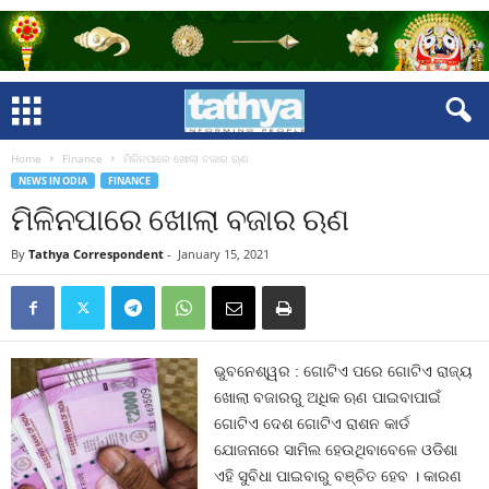
Home
Finance
ମିଳିନପାରେ ଖୋଲା ବଜାର ଋଣ
NEWS IN ODIA
FINANCE
ମିଳିନପାରେ ଖୋଲା ବଜାର ଋଣ
By
Tathya Correspondent
-
January 15, 2021
ଭୁବନେଶ୍ୱର : ଗୋଟିଏ ପରେ ଗୋଟିଏ ରାଜ୍ୟ
ଖୋଲା ବଜାରରୁ ଅଧିକ ଋଣ ପାଇବାପାଇଁ
ଗୋଟିଏ ଦେଶ ଗୋଟିଏ ରାଶନ କାର୍ଡ
ଯୋଜନାରେ ସାମିଲ ହେଉଥିବାବେଳେ ଓଡିଶା
ଏହି ସୁବିଧା ପାଇବାରୁ ବଞ୍ଚିତ ହେବ । କାରଣ