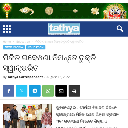
Home
Education
ମିଳିତ ଗବେଷଣା ନିମନ୍ତେ ଚୁକ୍ତି ସ୍ୱାକ୍ଷରିତ
NEWS IN ODIA
EDUCATION
ମିଳିତ ଗବେଷଣା ନିମନ୍ତେ ଚୁକ୍ତି
ସ୍ୱାକ୍ଷରିତ
By
Tathya Correspondent
-
August 12, 2022
ଭୁବନେଶ୍ୱର : ଫାର୍ମାସୀ ବିଜ୍ଞାନର ବିଭିନ୍ନ
କ୍ଷେତ୍ରରେ ମିଳିତ ଭାବେ ଶିକ୍ଷା ପ୍ରଦାନ
ଏବଂ ଗବେଷଣା ନିମନ୍ତେ ଶିକ୍ଷା ଓ