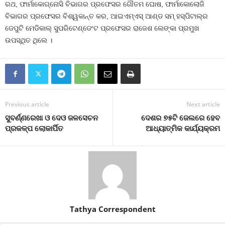
ରଥ, ଫାର୍ମାକୋଗ୍ନୋସି ବିଭାଗର ପ୍ରଫେସର ଗୌତମ ଘୋଷ, ଫାର୍ମାକୋଲୋଜି
ବିଭାଗର ପ୍ରଫେସର ବିଶ୍ୱକାନ୍ତ କର, ଆଇଏମ୍‌ଏସ୍ ଆଣ୍ଡ ସମ୍ ହସ୍ପିଟାଲ୍‌ର
ଡେପୁଟି ମେଡିକାଲ୍ ସୁପରିଟେଣ୍ଡେଂଟ ପ୍ରଫେସର ରାଜେଶ ଲେଙ୍କା ପ୍ରମୁଖ
ଉପସ୍ଥିତ ଥିଲେ ।
Previous article
Next article
ସୁବର୍ଣ୍ଣରେଖା ଓ ଦେଓ ଜଳସେଚନ
ଦେଶର ୭୫ଟି ଜେଲରେ ହେବ
ପ୍ରକଳ୍ପ ଲୋକାର୍ପିତ
ଆଧ୍ୟାତ୍ମିକ କାର୍ଯ୍ୟକ୍ରମ
Tathya Correspondent