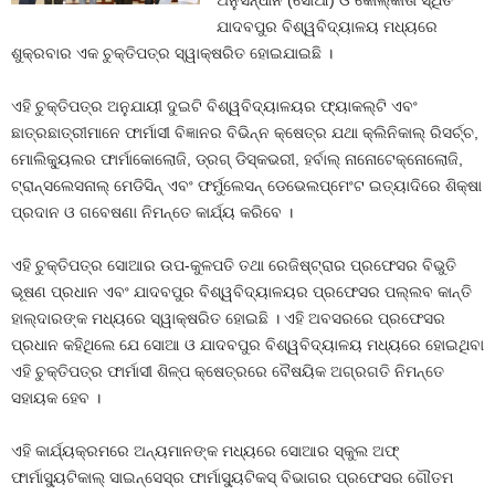
ଅନୁସନ୍ଧାନ (ସୋଆ) ଓ କୋଲ୍‌କାତା ସ୍ଥିତ
ଯାଦବପୁର ବିଶ୍ୱବିଦ୍ୟାଳୟ ମଧ୍ୟରେ
ଶୁକ୍ରବାର ଏକ ଚୁକ୍ତିପତ୍ର ସ୍ୱାକ୍ଷରିତ ହୋଇଯାଇଛି ।
ଏହି ଚୁକ୍ତିପତ୍ର ଅନୁଯାୟୀ ଦୁଇଟି ବିଶ୍ୱବିଦ୍ୟାଳୟର ଫ୍ୟାକଲ୍ଟି ଏବଂ
ଛାତ୍ରଛାତ୍ରୀମାନେ ଫାର୍ମାସୀ ବିଜ୍ଞାନର ବିଭିନ୍ନ କ୍ଷେତ୍ର ଯଥା କ୍ଲିନିକାଲ୍ ରିସର୍ଚ୍ଚ,
ମୋଲିକ୍ୟୁଲର ଫାର୍ମାକୋଲୋଜି, ଡ୍ରଗ୍ ଡିସ୍‌କଭରୀ, ହର୍ବାଲ୍ ନାନୋଟେକ୍ନୋଲୋଜି,
ଟ୍ରାନ୍ସଲେସନାଲ୍ ମେଡିସିନ୍ ଏବଂ ଫର୍ମୁଲେସନ୍ ଡେଭେଲପ୍‌ମେଂଟ ଇତ୍ୟାଦିରେ ଶିକ୍ଷା
ପ୍ରଦାନ ଓ ଗବେଷଣା ନିମନ୍ତେ କାର୍ଯ୍ୟ କରିବେ ।
ଏହି ଚୁକ୍ତିପତ୍ର ସୋଆର ଉପ-କୁଳପତି ତଥା ରେଜିଷ୍ଟ୍ରାର ପ୍ରଫେସର ବିଭୁତି
ଭୂଷଣ ପ୍ରଧାନ ଏବଂ ଯାଦବପୁର ବିଶ୍ୱବିଦ୍ୟାଳୟର ପ୍ରଫେସର ପଲ୍ଲବ କାନ୍ତି
ହାଲ୍‌ଦାରଙ୍କ ମଧ୍ୟରେ ସ୍ୱାକ୍ଷରିତ ହୋଇଛି । ଏହି ଅବସରରେ ପ୍ରଫେସର
ପ୍ରଧାନ କହିଥିଲେ ଯେ ସୋଆ ଓ ଯାଦବପୁର ବିଶ୍ୱବିଦ୍ୟାଳୟ ମଧ୍ୟରେ ହୋଇଥିବା
ଏହି ଚୁକ୍ତିପତ୍ର ଫାର୍ମାସୀ ଶିଳ୍ପ କ୍ଷେତ୍ରରେ ବୈଷୟିକ ଅଗ୍ରଗତି ନିମନ୍ତେ
ସହାୟକ ହେବ ।
ଏହି କାର୍ଯ୍ୟକ୍ରମରେ ଅନ୍ୟମାନଙ୍କ ମଧ୍ୟରେ ସୋଆର ସ୍କୁଲ ଅଫ୍
ଫାର୍ମାସ୍ୟୁଟିକାଲ୍ ସାଇନ୍‌ସେସ୍‌ର ଫାର୍ମାସ୍ୟୁଟିକସ୍ ବିଭାଗର ପ୍ରଫେସର ଗୌତମ