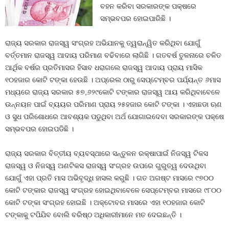
ବହନ କରିବା ସରକାରଙ୍କ ପକ୍ଷରେ
ସମ୍ଭବପର ହୋଇପାରିଛି ।
ରାଜ୍ୟ ସରକାର ରାଜସ୍ୱ ସଂଗ୍ରହ ଅଭିଯାନକୁ ତ୍ୱରାନ୍ୱିତ କରିଥିବା ଯୋଗୁଁ
ବର୍ତ୍ତମାନ ରାଜସ୍ୱ ଆଦାୟ ପରିମାଣ ବଢିବାରେ ଲାଗିଛି । ଗତବର୍ଷ ତୁଳନାରେ ଚଳିତ
ଆର୍ଥିକ ବର୍ଷର ପ୍ରତିମାସର ହିସାବ ଧରାଗଲେ ରାଜସ୍ୱ ଆଦାୟ ପ୍ରାୟ ମାସିକ
୧୦ହଜାର କୋଟି ଟଙ୍କା ହେଉଛି । ଅପ୍ରେଲ ଠାରୁ ସେପ୍ଟେମ୍ବର ପର୍ଯ୍ୟନ୍ତ ୬ମାସ
ମଧ୍ୟରେ ରାଜ୍ୟ ସରକାର ୫୭,୬୨୯କୋଟି ଟଙ୍କାର ରାଜସ୍ୱ ଆୟ କରିଥିବାବେଳେ
ଉନ୍ନୟନ ପାଇଁ ବ୍ୟୟର ପରିମାଣ ପ୍ରାୟ ୨୫ହଜାର କୋଟି ଟଙ୍କା । ଏହାଛଡା ଋଣ
ଓ ସୁଧ ପରିଶୋଧରେ ଆବଶ୍ୟକ ପଡୁଥିବା ଅର୍ଥ ଯୋଗାଇଦେବା ସରକାରଙ୍କ ପକ୍ଷେ
ସମ୍ଭବପର ହୋଇପଡିଛି ।
ରାଜ୍ୟ ସରକାର ବିତ୍ତୀୟ ବ୍ୟବସ୍ଥାରେ ସନ୍ତୁଳନ ରକ୍ଷାପାଇଁ ନିଜସ୍ୱ ଟିକସ
ରାଜସ୍ୱ ଓ ନିଜସ୍ୱ ଅଣଟିକସ ରାଜସ୍ୱ ସଂଗ୍ରହ ଉପରେ ଗୁରୁତ୍ୱ ଦେଉଥିବା
ଯୋଗୁଁ ଏହା ପ୍ରତି ମାସ ଅଭିବୃଦ୍ଧି ହାସଲ କରୁଛି । ଗତ ଅଗଷ୍ଟ ମାସରେ ୯୭୦୦
କୋଟି ଟଙ୍କାର ରାଜସ୍ୱ ସଂଗ୍ରହ ହୋଇଥିବାବେଳେ ସେପ୍ଟେମ୍ବର ମାସରେ ୯୮୦୦
କୋଟି ଟଙ୍କା ସଂଗ୍ରହ ହୋଇଛି । ଅକ୍ଟୋବର ମାସରେ ଏହା ୧୦ହଜାର କୋଟି
ଟଙ୍କାକୁ ଟପିଯିବ ବୋଲି ବରିଷ୍ଠ ଅଧିକାରୀମାନେ ମତ ଦେଇଛନ୍ତି ।