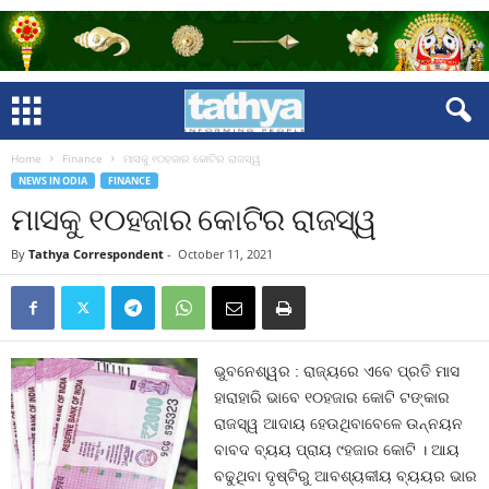
Home
Finance
ମାସକୁ ୧୦ହଜାର କୋଟିର ରାଜସ୍ୱ
NEWS IN ODIA
FINANCE
ମାସକୁ ୧୦ହଜାର କୋଟିର ରାଜସ୍ୱ
By
Tathya Correspondent
-
October 11, 2021
ଭୁବନେଶ୍ୱର : ରାଜ୍ୟରେ ଏବେ ପ୍ରତି ମାସ
ହାରାହାରି ଭାବେ ୧୦ହଜାର କୋଟି ଟଙ୍କାର
ରାଜସ୍ୱ ଆଦାୟ ହେଉଥିବାବେଳେ ଉନ୍ନୟନ
ବାବଦ ବ୍ୟୟ ପ୍ରାୟ ୯ହଜାର କୋଟି । ଆୟ
ବଢୁଥିବା ଦୃଷ୍ଟିରୁ ଆବଶ୍ୟକୀୟ ବ୍ୟୟର ଭାର