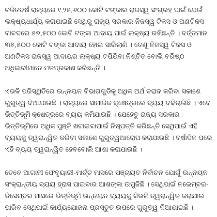
ଚଳିତବର୍ଷ ରାଜ୍ୟରେ ୧,୨୫,୬୦୦ କୋଟି ଟଙ୍କାର ରାଜସ୍ୱ ସଂଗ୍ରହ ପାଇଁ ଯେଉଁ
ଲକ୍ଷ୍ୟଧାର୍ଯ୍ୟ କରାଯାଇଛି ସେଥିରୁ ରାଜ୍ୟ ସରକାର ନିଜସ୍ୱ ଟିକସ ଓ ଅଣଟିକସ
ବାବଦରେ ୫୭,୫୦୦ କୋଟି ଟଙ୍କା ଆଦାୟ ପାଇଁ ଲକ୍ଷ୍ୟ ରଖିଛନ୍ତି । ବର୍ତ୍ତମାନ
୩୭,୫୦୦ କୋଟି ଟଙ୍କା ଆଦାୟ ହୋଇ ସାରିଲାଣି । ତେଣୁ ନିଜସ୍ୱ ଟିକସ ଓ
ଅଣଟିକସ ରାଜସ୍ୱ ଆଦାୟର ଲକ୍ଷ୍ୟ ଟପିଯିବା ନିଶ୍ଚିତ ବୋଲି ବରିଷ୍ଠ
ଅଧିକାରୀମାନେ ମତପ୍ରକାଶ କରିଛନ୍ତି ।
ଏଭଳି ପରିସ୍ଥିତିରେ ଉନ୍ନୟନ ବିଭାଗଗୁଡିକୁ ଅଧିକ ଅର୍ଥ ବରାଦ କରିବା ସକାଶେ
ଗୁରୁତ୍ୱ ଦିଆଯାଉଛି । ରାଜ୍ୟରେ ସାମାଜିକ କ୍ଷେତ୍ରରେ ବ୍ୟୟ ବଢିଚାଲିଛି । ଏବେ
ଭିତ୍ତିଭୂମି କ୍ଷେତ୍ରରେ ବ୍ୟୟ କମିଯାଉଛି । ଯେହେତୁ ରାଜ୍ୟ ସରକାର
ଭିତ୍ତିଭୂମିରେ ଅଧିକ ପୁଞ୍ଜି ଖଟାଇବାପାଇଁ ନିଷ୍ପତ୍ତି କରିଛନ୍ତି ସେଥିପାଇଁ ଏହି
ବ୍ୟୟକୁ ତ୍ୱରାନ୍ୱିତ କରିବା ସକାଶେ ଗୁରୁତ୍ୱଆରୋପ କରାଯାଉଛି । ବର୍ଷାଦିନ ପରେ
ଏହି ବ୍ୟୟ ତ୍ୱରାନ୍ୱିତ ହେବବୋଲି ଆଶା କରାଯାଉଛି ।
ତେବେ ଆଗାମୀ ଫେବୃୟାରୀ-ମାର୍ଚ୍ଚ ମାସରେ ପଞ୍ଚାୟତ ନିର୍ବାଚନ ଯୋଗୁଁ ଉନ୍ନୟନ
ସଂକ୍ରାନ୍ତୀୟ ବ୍ୟୟ ହ୍ରାସ ପାଇବାର ଆଶଙ୍କା ଉପୁଜିଛି । ସେଥିପାଇଁ ନଭେମ୍ବର-
ଡିସେମ୍ବର ମାସରେ ଭିତ୍ତିଭୂମି ଉନ୍ନୟନ ବ୍ୟୟକୁ କିଭଳି ତ୍ୱରାନ୍ୱିତ କରାଯାଇ
ପାରିବ ସେଥିପାଇଁ କାର୍ଯ୍ୟଯୋଜନା ପ୍ରସ୍ତୁତ ଉପରେ ଗୁରୁତ୍ୱ ଦିଆଯାଇଛି ।