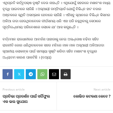
ଏଥିପ୍ରତି କର୍ତ୍ତୃପକ୍ଷ ଦୃଷ୍ଟି ଦେଉ ନାହାନ୍ତି । ଏଥିଯୋଗୁଁ ସହରରେ ମଶାବଂଶ ମଧ୍ୟ
ବୃଦ୍ଧି ପାଇବାରେ ଲାଗିଛି । ଅସ୍ଥାୟୀ ଡମ୍ପିଂୟାର୍ଡ ଯୋଗୁଁ ବିଭିନ୍ନ ହାଟ ବଜାର
ଅଞ୍ଚଳରେ ସ୍ଥିତି ଅସମ୍ଭାଳ ହେବାରେ ଲାଗିଛି । ଏହିସବୁ ସ୍ଥାନରେ ବିଭିନ୍ନ କିସମର
ଅଳିଆ ଗଦା ହେଉଥିବାବେଳେ ଦୀର୍ଘସମୟ ଧରି ଏହା ପଡି ରହୁଥିବାରୁ ସେଠାରେ
ପୂତ୍ତିଗନ୍ଧମୟ ପରିବେଶରେ ଲୋକେ ଯା’ ଆସ କରୁଛନ୍ତି ।
ବର୍ତ୍ତମାନ ରାଜଧାନୀରେ ଆବର୍ଜନା ପାହାଡାକୁ ନେଇ ଅସନ୍ତୋଷ ବଢିବା ସହିତ
ରାଜନୀତି ଜୋର ଧରିଥିବାବେଳେ ସହର ମଝିରେ ମାଳ ମାଳ ଅସ୍ଥାୟୀ ଅଳିଆଗଦା
ସ୍ଥାନୀୟ ଲୋକଙ୍କ ପାଇଁ ସମସ୍ୟା ସୃଷ୍ଟି କରିବା ସହିତ ମଶାବଂଶ ବୃଦ୍ଧିର
ଅନ୍ୟତମ କାରଣ ପାଲଟିଛି । (ତଥ୍ୟ)
Previous article
Next article
ପ୍ରତିଭା ପ୍ରଦର୍ଶନ ପାଇଁ ସର୍ଗିଫୁଲ
କୋଭିଡ କଟକଣା କେବେ ?
ଏକ ଭଲ ସୁଯୋଗ