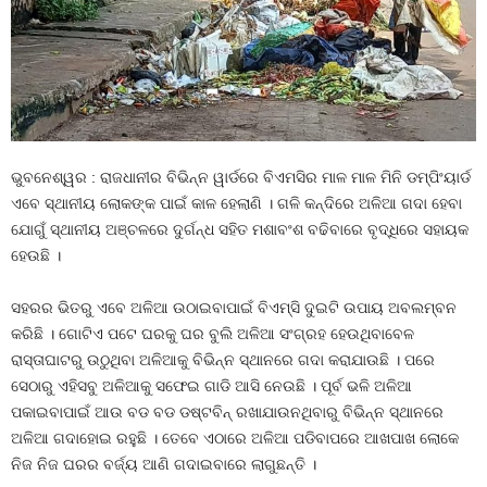
ଭୁବନେଶ୍ୱର : ରାଜଧାନୀର ବିଭିନ୍ନ ୱାର୍ଡରେ ବିଏମସିର ମାଳ ମାଳ ମିନି ଡମ୍ପିଂୟାର୍ଡ
ଏବେ ସ୍ଥାନୀୟ ଲୋକଙ୍କ ପାଇଁ କାଳ ହେଲାଣି । ଗଳି କନ୍ଦିରେ ଅଳିଆ ଗଦା ହେବା
ଯୋଗୁଁ ସ୍ଥାନୀୟ ଅଞ୍ଚଳରେ ଦୁର୍ଗନ୍ଧ ସହିତ ମଶାବଂଶ ବଢିବାରେ ବୃଦ୍ଧିରେ ସହାୟକ
ହେଉଛି ।
ସହରର ଭିତରୁ ଏବେ ଅଳିଆ ଉଠାଇବାପାଇଁ ବିଏମ୍‍ସି ଦୁଇଟି ଉପାୟ ଅବଲମ୍ବନ
କରିଛି । ଗୋଟିଏ ପଟେ ଘରକୁ ଘର ବୁଲି ଅଳିଆ ସଂଗ୍ରହ ହେଉଥିବାବେଳ
ରାସ୍ତାଘାଟରୁ ଉଠୁଥିବା ଅଳିଆକୁ ବିଭିନ୍ନ ସ୍ଥାନରେ ଗଦା କରାଯାଉଛି । ପରେ
ସେଠାରୁ ଏହିସବୁ ଅଳିଆକୁ ସଫେଇ ଗାଡି ଆସି ନେଉଛି । ପୂର୍ବ ଭଳି ଅଳିଆ
ପକାଇବାପାଇଁ ଆଉ ବଡ ବଡ ଡଷ୍ଟବିନ୍‍ ରଖାଯାଉନଥିବାରୁ ବିଭିନ୍ନ ସ୍ଥାନରେ
ଅଳିଆ ଗଦାହୋଇ ରହୁଛି । ତେବେ ଏଠାରେ ଅଳିଆ ପଡିବାପରେ ଆଖପାଖ ଲୋକେ
ନିଜ ନିଜ ଘରର ବର୍ଜ୍ୟ ଆଣି ଗଦାଇବାରେ ଲାଗୁଛନ୍ତି ।