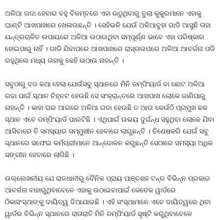
ଅଳିଆ ଗଦା ହେବାର ବହୁ ବିଳମ୍ବରେ ଏହା ଉଠୁଥିବାରୁ ବୁଲା କୁକୁରମାନେ ଏହାକୁ
ଘାଣ୍ଟି ଆଖପାଖରେ ଖେଳାଉଛନ୍ତି । ସେହିଭଳି ଯେଉଁ ଅଳିଆବୁହା ଗାଡି ଆସୁଛି ତାହା
ଯନ୍ତ୍ରଚାଳିତ ଉପାୟରେ ଅଳିଆ ଉଠାଉଥିବା ସମ୍ପୂର୍ଣ୍ଣ ଭାବେ ଏହା ପରିଷ୍କାର
ହୋଇପାରୁ ନାହିଁ । ଗାଡି ଯିବାପରେ ଆଖପାଖରେ ରାସ୍ତାଉପରେ ଅଳିଆ ଆବର୍ଜନା ପଡି
ରହୁଥିଲେ ମଧ୍ୟ ତାହାକୁ କେହି ଉଠାଉ ନାହାନ୍ତି ।
ସବୁଠାରୁ ବଡ କଥା ହେଲା ଯେଉଁସବୁ ସ୍ଥାନରେ ମିନି ଡମ୍ପିଂୟାର୍ଡ ବା ଛୋଟ ଅଳିଆ
ଗଦା ପାଇଁ ସ୍ଥାନ ଚିହ୍ନଟ ହେଉଛି ସେ ସଂକ୍ରାନ୍ତରେ ଆଖପାଖ ଲୋକେ ଜାଣିପାରୁ
ନାହାନ୍ତି । କାହା ଘର ଆଗରେ ଅଳିଆ ଗଦା ହେଉଛି ତ ଆଉ କେଉଁଠି ପ୍ରମୁଖ ଛକ
ସ୍ଥାନ ଏବେ ଡମ୍ପିଂୟାର୍ଡ ପାଲଟିଛି । ଏଥିପାଇଁ ଉଭୟ ଦୁର୍ଗନ୍ଧ ସହୁଥିବା ଲୋକେ ଯିବା
ଆସିବାରେ ବି ସମସ୍ୟାର ସମ୍ମୁଖୀନ ହେବାରେ ଲାଗୁଛନ୍ତି । ବିଶେଷକରି ଯେଉଁ ସବୁ
ସ୍ଥାନରେ ସଫେଇ କର୍ମଚାରୀମାନେ ଆନ୍ଦୋଳନ କରୁଛନ୍ତି ସେଠାରେ ସମସ୍ୟା ଅଧିକ
ସଙ୍ଗୀନ ହେବାରେ ଲାଗିଛି ।
ଉଲ୍ଲେଖନୀୟ ଯେ ରାଜଧାନୀରୁ ଦୈନିକ ପ୍ରାୟ ପାଞ୍ଚଶହ ଟନ୍‍ର ବିଭିନ୍ନ ପ୍ରକାର
ଆବର୍ଜନା ବାହାରୁଥିବାବେଳେ ଏହାକୁ ଉଠାଇବାପାଇଁ କେତେକ ୱାର୍ଡରେ
ଠିକାସଂସ୍ଥାଙ୍କୁ ଦାୟିତ୍ୱ ଦିଆଯାଇଛି । ଏହି ସଂସ୍ଥାମାନେ ଏବେ ଦାୟିତ୍ୱରେ ଥିବା
ୱାର୍ଡର ବିଭିନ୍ନ ସ୍ଥାନରେ ରାତାରାତି ମିନି ଡମ୍ପିଂୟାର୍ଡ ସୃଷ୍ଟି କରୁଥିବାବେଳେ