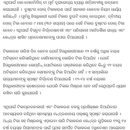
ଏଥିପାଇଁ କୋ-ମୋର୍ବୋଡିଜ୍ ବା ପୂର୍ବ ଦୂରାରୋଗ୍ୟ ବ୍ୟାଧି ସର୍ତ୍ତାବଳୀକୁ ଉଚ୍ଛେଦ
କରାଯାଇଛି । ବୁଷ୍ଟର ଡୋଜ୍ ଟିକାକରଣ ପାଇଁ ସରକାର କେତେକ ନିୟମ ଧାର୍ଯ୍ୟ
କରିଛନ୍ତି । ପୂର୍ବରୁ ହିତାଧିକାରୀ ଯେଉଁ ଟିକାର ଦୁଇଟି ଡୋଜ୍ ନେଇଥିବେ, ଦ୍ବିତୀୟ
ଡୋଜ୍ ଟିକା ନେବାର ୯ ମାସ (୩୬ ସପ୍ତାହ) ପରେ ସେହି ଟିକାର ବୁଷ୍ଟର ଡୋଜ୍ ଟିକା
ନେବେ। ଏଥିପାଇଁ ବିସ୍ତୃତ ନିର୍ଦ୍ଦେଶାବଳୀ ଏବଂ ପରିଚାଳନା ମାର୍ଗଦର୍ଶିକା ରାଜ୍ୟ ଏବଂ
କେନ୍ଦ୍ର ଶାସିତ ପ୍ରଦେଶମାନଙ୍କୁ ପଠାଇ ଦିଆଯାଇଛି ।
ଟିକାକରଣ ତାରିଖ ଦିନ କେବଳ ଯେଉଁ ହିତାଧିକାରୀମାନେ ୧୨ ବର୍ଷରୁ ଅଧିକ ବୟସ
ଅତିକ୍ରମ କରିସାରିଥିବେ ସେହିମାନଙ୍କୁ କୋଭିଡ ଟିକା ଦିଆଯିବ । ଯେଉଁ
ହିତାଧିକାରୀମାନେ କୋଓ୍ବିନ୍ ପୋର୍ଟାଲରେ ପଞ୍ଜୀକରଣ କରିଥିବେ କିନ୍ତୁ ୧୨ ବୟସ
ଅତିକ୍ରମ କରିନଥିବେ ସେମାନଙ୍କୁ ଟିକା ଦିଆଯିବ ନାହିଁ । ଏ ସମ୍ପର୍କରେ
ରାଜ୍ୟମାନଙ୍କୁ ସ୍ପଷ୍ଟ ନିର୍ଦ୍ଦେଶ ଦିଆଯାଇଛି । ୧୨-୧୪ ବର୍ଷ ବୟସର
ହିତାଧିକାରୀଙ୍କ କ୍ଷେତ୍ରରେ ଯେପରି ଟିକାର ମିଶ୍ରଣ ହେବ ନାହିଁ ସେଥିପ୍ରତି ଧ୍ୟାନ
ରଖିବା ଲାଗି କୁହାଯାଇଛି ।
ଏଥିପାଇଁ ଟିକାପ୍ରଦାନକାରୀ ଏବଂ ଟିକାକରଣ ଦଳକୁ ପ୍ରଶିକ୍ଷଣ ଦିଆଯିବାର
ଆବଶ୍ୟକତା ରହିଥିବା ସ୍ବାସ୍ଥ୍ୟ ମନ୍ତ୍ରଣାଳୟ ପକ୍ଷରୁ ସ୍ପଷ୍ଟ କରାଯାଇଛି ।
ଅନ୍ୟ ଟିକା ସହ ମିଶ୍ରଣକୁ ଏଡ଼ାଇବା ଲାଗି ଟିକାକରଣ କେନ୍ଦ୍ର ଗୁଡ଼ିକରେ ୧୨ରୁ ୧୪
ବର୍ଷ ବୟସ୍କ ପିଲାମାନଙ୍କ ପାଇଁ ପୃଥକ ସମର୍ପିତ ଟିକାକରଣ ଅଧିବେଶନ ଆୟୋଜନ