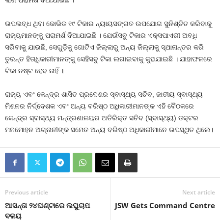
ଲାଗି ପରାମର୍ଶ ଦିଆଯାଇଛି ।
ଉପଲବ୍ଧ ଥିବା କୋଭିଡ ୧୯ ଟିକାର ନ୍ୟାୟସଙ୍ଗତ ଉପଯୋଗ ସୁନିଶ୍ଚିତ କରିବାକୁ
ରାଜ୍ୟମାନଙ୍କୁ ପରାମର୍ଶ ଦିଆଯାଇଛି । ଯେଉଁସବୁ ଟିକାର ଏକ୍ସପାଏରୀ ଅବଧି
ସରିବାକୁ ଯାଉଛି, ସେଗୁଡ଼ିକୁ ଗୋଟିଏ ଜିଲ୍ଲାରୁ ଅନ୍ୟ ଜିଲ୍ଲାକୁ ସ୍ଥାନାନ୍ତର କରି
ତୁରନ୍ତ ହିତାଧିକାରୀମାନଙ୍କୁ ସେହିସବୁ ଟିକା ଲଗାଇବାକୁ କୁହାଯାଇଛି । ଯାହାଫଳରେ
ଟିକା ନଷ୍ଟ ହେବ ନାହିଁ ।
ରାଜ୍ୟ ଏବଂ କେନ୍ଦ୍ର ଶାସିତ ପ୍ରଦେଶର ସ୍ବାସ୍ଥ୍ୟ ସଚିବ, ଜାତୀୟ ସ୍ବାସ୍ଥ୍ୟ
ମିଶନର ନିର୍ଦ୍ଦେଶକ ଏବଂ ଅନ୍ୟ ବରିଷ୍ଠ ଅଧିକାରୀମାନଙ୍କ ଏହି ବୈଠକରେ
କେନ୍ଦ୍ର ସ୍ବାସ୍ଥ୍ୟ ମନ୍ତ୍ରଣାଳୟର ଅତିରିକ୍ତ ସଚିବ (ସ୍ବାସ୍ଥ୍ୟ) ଡକ୍ଟର
ମନମୋହନ ଅଗ୍ନାନୀଙ୍କ ସମେତ ଅନ୍ୟ ବରିଷ୍ଠ ଅଧିକାରୀମାନେ ଉପସ୍ଥିତ ଥିଲେ।
Previous article
Next article
ଆସନ୍ତା ୨୪ଘଣ୍ଟାରେ ଲଘୁଚାପ
JSW Gets Command Centre
ବଳୟ