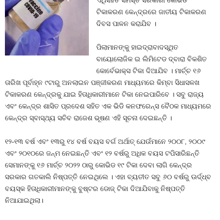
ଏଥିସହିତ ସମସ୍ତ ସରକାରୀ କୋଭିଡ
ଟିକାକରଣ କେନ୍ଦ୍ରରେ ଜାତୀୟ ଟିକାକରଣ
ଦିବସ ପାଳନ କରାଯିବ ।
ପିଲାମାନଙ୍କୁ ହାଇଦ୍ରାବାଦସ୍ଥିତ
ବାୟୋଲୋଜିକ ଇ ଲିମିଟେଡ ଦ୍ବାରା ବିକଶିତ
କୋର୍ବେଭାକ୍ସ ଟିକା ଦିଆଯିବ । ମାର୍ଚ୍ଚ ୧୬
ତାରିଖ ପୂର୍ବାହ୍ନ ୯ଟାରୁ ଅନଲାଇନ ପଞ୍ଜୀକରଣ ମାଧ୍ୟମରେ କିମ୍ବା ସିଧାସଳଖ
ଟିକାକରଣ କେନ୍ଦ୍ରକୁ ଯାଇ ହିତାଧିକାରୀମାନେ ଟିକା ନେଇପାରିବେ । ସବୁ ରାଜ୍ୟ
ଏବଂ କେନ୍ଦ୍ର ଶାସିତ ପ୍ରଦେଶ ସହିତ ଏକ ଭିଡି କନଫରେନ୍ସ ବୈଠକ ମାଧ୍ୟମରେ
କେନ୍ଦ୍ର ସ୍ବାସ୍ଥ୍ୟ ସଚିବ ରାଜେଶ ଭୂଷଣ ଏହି ସୂଚନା ଦେଇଛନ୍ତି ।
୧୨-୧୩ ବର୍ଷ ଏବଂ ୧୩ରୁ ୧୪ ବର୍ଷ ବୟସ ବର୍ଗ ଅର୍ଥାତ୍ ଯେଉଁମାନେ ୨୦୦୮, ୨୦୦୯
ଏବଂ ୨୦୧୦ରେ ଜନ୍ମ ନେଇଛନ୍ତି ଏବଂ ୧୨ ବର୍ଷରୁ ଅଧିକ ବୟସ ଟପିସାରିଛନ୍ତି
ସେମାନଙ୍କୁ ୧୬ ମାର୍ଚ୍ଚ ୨୦୨୨ ଠାରୁ କୋଭିଡ ୧୯ ଟିକା ଦେବା ଲାଗି କେନ୍ଦ୍ର
ସରକାର ଗତକାଲି ନିଷ୍ପତ୍ତି ନେଇଥିଲେ । ଏହା ବ୍ୟତୀତ ସବୁ ୬୦ ବର୍ଷରୁ ଊର୍ଦ୍ଧ୍ବ
ବୟସ୍କ ହିତାଧିକାରୀମାନଙ୍କୁ ବୁଷ୍ଟର ଡୋଜ୍ ଟିକା ଦିଆଯିବାକୁ ନିଷ୍ପତ୍ତି
ନିଆଯାଇଥିଲା।