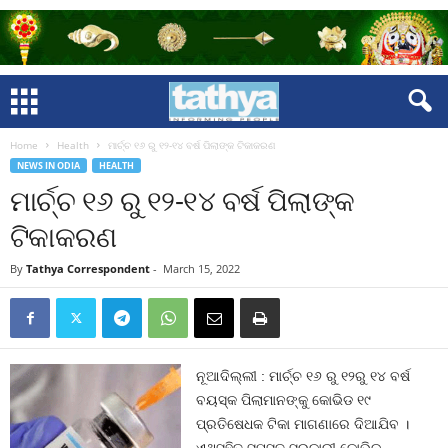
Home
Health
ମାର୍ଚ୍ଚ ୧୬ ରୁ ୧୨-୧୪ ବର୍ଷ ପିଲାଙ୍କ ଟିକାକରଣ
NEWS IN ODIA
HEALTH
ମାର୍ଚ୍ଚ ୧୬ ରୁ ୧୨-୧୪ ବର୍ଷ ପିଲାଙ୍କ
ଟିକାକରଣ
By
Tathya Correspondent
-
March 15, 2022
ନୂଆଦିଲ୍ଲୀ : ମାର୍ଚ୍ଚ ୧୬ ରୁ ୧୨ରୁ ୧୪ ବର୍ଷ
ବୟସ୍କ ପିଲାମାନଙ୍କୁ କୋଭିଡ ୧୯
ପ୍ରତିଷେଧକ ଟିକା ମାଗଣାରେ ଦିଆଯିବ ।