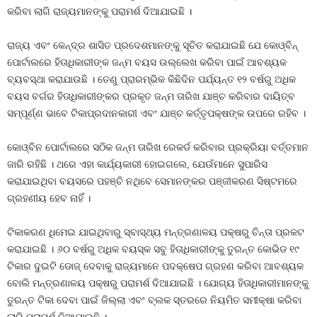
କରିବା ଲାଗି ରାଜ୍ୟମାନଙ୍କୁ ପରାମର୍ଶ ଦିଆଯାଇଛି ।
ରାଜ୍ୟ ଏବଂ କେନ୍ଦ୍ର ଶାସିତ ପ୍ରଦେଶମାନଙ୍କୁ ସୂଚିତ କରାଯାଇଛି ଯେ କୋଓ୍ବିନ୍
ପୋର୍ଟାଲରେ ହିତାଧିକାରୀଙ୍କ ଜନ୍ମ ବୟସ ଉଲ୍ଲେଖ କରିବା ପାଇଁ ଆବଶ୍ୟକ
ବ୍ୟବସ୍ଥା କରାଯାଉଛି । ତେଣୁ ପ୍ରାରମ୍ଭିକ କିଛିଦିନ ପର୍ଯ୍ୟନ୍ତ ୧୨ ବର୍ଷରୁ ଅଧିକ
ବୟସ ବର୍ଗର ହିତାଧିକାରୀଙ୍କର ପ୍ରକୃତ ଜନ୍ମ ତାରିଖ ଯାଞ୍ଚ କରିବାର ଦାୟିତ୍ବ
ସମ୍ପୂର୍ଣ୍ଣ ଭାବେ ଟିକାପ୍ରଦାନକାରୀ ଏବଂ ଯାଞ୍ଚ କର୍ତ୍ତୃପକ୍ଷଙ୍କ ଉପରେ ରହିବ ।
କୋଓ୍ବିନ ପୋର୍ଟାଲରେ ସଠିକ ଜନ୍ମ ତାରିଖ ରେକର୍ଡ କରିବାର ପ୍ରକ୍ରିୟା ବର୍ତ୍ତମାନ
ଜାରି ରହିଛି । ଥରେ ଏହା କାର୍ଯ୍ୟକାରୀ ହୋଇଗଲେ, ଯେଉଁମାନେ ସୁପାରିସ
କରାଯାଇଥିବା ବୟସରେ ପହଞ୍ଚି ନଥିବେ ସେମାନଙ୍କର ପଞ୍ଜୀକରଣ ସିଷ୍ଟମରେ
ଗ୍ରହଣୀୟ ହେବ ନାହିଁ ।
ଟିକାକରଣ ଧିମେଇ ଯାଇଥିବାରୁ ସ୍ବାସ୍ଥ୍ୟ ମନ୍ତ୍ରଣାଳୟ ପକ୍ଷରୁ ଚିନ୍ତା ପ୍ରକଟ
କରାଯାଇଛି । ୬୦ ବର୍ଷରୁ ଅଧିକ ବୟସ୍କ ସବୁ ହିତାଧିକାରୀଙ୍କୁ ତୁରନ୍ତ କୋଭିଡ ୧୯
ଟିକାର ଦୁଇଟି ଡୋଜ୍ ଦେବାକୁ ରାଜ୍ୟମାନେ ପଦକ୍ଷେପ ଗ୍ରହଣ କରିବା ଆବଶ୍ୟକ
ବୋଲି ମନ୍ତ୍ରଣାଳୟ ପକ୍ଷରୁ ପରାମର୍ଶ ଦିଆଯାଇଛି । ଯୋଗ୍ୟ ହିତାଧିକାରୀମାନଙ୍କୁ
ତୁରନ୍ତ ଟିକା ଦେବା ପାଇଁ ଜିଲ୍ଲା ଏବଂ ବ୍ଲକ ସ୍ତରରେ ନିୟମିତ ସମୀକ୍ଷା କରିବା