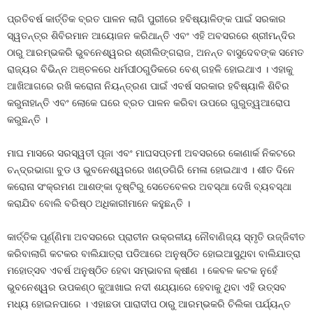
ପ୍ରତିବର୍ଷ କାର୍ତ୍ତିକ ବ୍ରତ ପାଳନ ଲାଗି ପୁରୀରେ ହବିଷ୍ୟାଳିଙ୍କ ପାଇଁ ସରକାର
ସ୍ୱତନ୍ତ୍ର ଶିବିରମାନ ଆୟୋଜନ କରିଥାନ୍ତି ଏବଂ ଏହି ଅବସରରେ ଶ୍ରୀମନ୍ଦିର
ଠାରୁ ଆରମ୍ଭକରି ଭୁବନେଶ୍ୱରର ଶ୍ରୀଲିଙ୍ଗରାଜ, ଅନନ୍ତ ବାସୁଦେବଙ୍କ ସମେତ
ରାଜ୍ୟର ବିଭିନ୍ନ ଅଞ୍ଚଳରେ ଧର୍ମପୀଠଗୁଡିକରେ ବେଶ୍‍ ଗହଳି ହୋଇଥାଏ । ଏହାକୁ
ଆଖିଆଗରେ ରଖି କରୋନା ନିୟନ୍ତ୍ରଣ ପାଇଁ ଏବର୍ଷ ସରକାର ହବିଷ୍ୟାଳି ଶିବିର
କରୁନାହାନ୍ତି ଏବଂ ଲୋକେ ଘରେ ବ୍ରତ ପାଳନ କରିବା ଉପରେ ଗୁରୁତ୍ୱଆରୋପ
କରୁଛନ୍ତି ।
ମାଘ ମାସରେ ସରସ୍ୱତୀ ପୂଜା ଏବଂ ମାଘସପ୍ତମୀ ଅବସରରେ କୋଣାର୍କ ନିକଟରେ
ଚନ୍ଦ୍ରଭାଗା ବୁଡ ଓ ଭୁବନେଶ୍ୱରରେ ଖଣ୍ଡଗିରି ମେଳା ହୋଇଥାଏ । ଶୀତ ଦିନେ
କରୋନା ସଂକ୍ରମଣ ଆଶଙ୍କା ଦୃଷ୍ଟିରୁ ସେତେବେଳର ଅବସ୍ଥା ଦେଖି ବ୍ୟବସ୍ଥା
କରାଯିବ ବୋଲି ବରିଷ୍ଠ ଅଧିକାରୀମାନେ କହୁଛନ୍ତି ।
କାର୍ତ୍ତିକ ପୂର୍ଣ୍ଣିମା ଅବସରରେ ପ୍ରାଚୀନ ଉକ୍ରଳୀୟ ନୌବାଣିଜ୍ୟ ସ୍ମୃତି ଉଜ୍ଜିବୀତ
କରିବାଲାଗି କଟକର ବାଲିଯାତ୍ରା ପଡିଆରେ ଅନୁଷ୍ଠିତ ହୋଇଆସୁଥିବା ବାଲିଯାତ୍ରା
ମହୋତ୍ସବ ଏବର୍ଷ ଅନୁଷ୍ଠିତ ହେବା ସମ୍ଭାବନା କ୍ଷୀଣ । କେବଳ କଟକ ନୁହେଁ
ଭୁବନେଶ୍ୱର ଉପକଣ୍ଠ କୁଆଖାଇ ନଦୀ ଶଯ୍ୟାରେ ହେବାକୁ ଥିବା ଏହି ଉତ୍ସବ
ମଧ୍ୟ ହୋଇନପାରେ । ଏହାଛଡା ପାରାଦୀପ ଠାରୁ ଆରମ୍ଭକରି ଚିଲିକା ପର୍ଯ୍ୟନ୍ତ