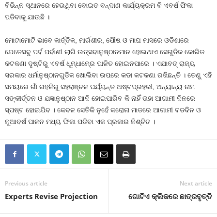
ବିଭିନ୍ନ ସ୍ଥାନରେ ହେଉଥିବା ବୋଇତ ବନ୍ଦାଣ କାର୍ଯ୍ୟକ୍ରମ ବି ଏବର୍ଷ ଫିକା
ପଡିବାକୁ ଯାଉଛି ।
ମୋଟାମୋଟି ଭାବେ କାର୍ତ୍ତିକ, ମାର୍ଗଶୀର, ପୌଷ ଓ ମାଘ ମାସରେ ଓଡିଶାରେ
ଯେତେସବୁ ପର୍ବ ପର୍ବାଣୀ ଲାଗି ଉତ୍ସବାନୁଷ୍ଠାନମାନ ହୋଇଥାଏ ସେଗୁଡିକ କୋଭିଡ
କଟକଣା ଦୃଷ୍ଟିରୁ ଏବର୍ଷ ଧୂମ୍‍ଧାମ୍‍ରେ ପାଳିତ ହୋଇନପାରେ । ଏଯାବତ୍‍ ରାଜ୍ୟ
ସରକାର ଧର୍ମାନୁଷ୍ଠାନଗୁଡିକ ଖୋଲିବା ଉପରେ କଡା କଟକଣା ରଖିଛନ୍ତି । ତେଣୁ ଏହି
ସମୟରେ ଗାଁ ଗହଳିରୁ ସହରାଞ୍ଚଳ ପର୍ଯ୍ୟନ୍ତ ଅଷ୍ଟପ୍ରହରୀ, ଅନ୍ୟାନ୍ୟ ନାମ
ସଙ୍କୀର୍ତ୍ତନ ଓ ଯଜ୍ଞାନୁଷ୍ଠାନ ଆଦି ହୋଇପାରିବ କି ନାହିଁ ତାହା ଆଗାମୀ ଦିନରେ
ସ୍ପଷ୍ଟ ହୋଇଯିବ । କେବଳ ସେତିକି ନୁହେଁ କରୋନା ମାଡରେ ଆଗାମୀ ବଡଦିନ ଓ
ନୂଆବର୍ଷ ପାଳନ ମଧ୍ୟ ଫିକା ପଡିବା ଏକ ପ୍ରକାର ନିଶ୍ଚିତ ।
Previous article
Next article
Experts Revise Projection
ଗୋଟିଏ କ୍ଲିକରେ ଛାତ୍ରବୃତ୍ତି