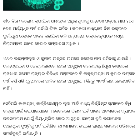
ଶୀତ ଦିନେ କରୋନା ବ୍ୟାପିବା ଆଶଙ୍କା ଅଧିକ ଥିବାରୁ ଅନ୍ତତଃ ପକ୍ଷେ ମାଘ ମାସ
ଶେଷ ପର୍ଯ୍ୟନ୍ତ ପର୍ବ ପର୍ବାଣି ଫିକା ରହିବ । କଟକଣା ମଧ୍ୟରେ ବିନା ଭକ୍ତରେ
ଦୁର୍ଗାପୂଜା ଉତ୍ସବ ପାଳନ କରାଯିବା ଭଳି ଅନ୍ୟାନ୍ୟ ଉତ୍ସବାନୁଷ୍ଠାନ ମଧ୍ୟ
ନିରାଡମ୍ବର ଭାବେ ହେବାର ସମ୍ଭାବନା ଅଧିକ ।
ଏଥର ଲକ୍ଷ୍ମୀପୂଜା ଓ କୁମାର ଉତ୍ସବ ଉପରେ କରୋନା ମାଡ ପଡିବାକୁ ଯାଉଛି ।
କେନ୍ଦ୍ରାପଡା ଓ ଢେଙ୍କାନାଳରେ ହୋଇ ଆସୁଥିବା ଗଜଲକ୍ଷ୍ମୀପୂଜା ଢାଞ୍ଚାରେ
ରାଜଧାନୀ ସମେତ ରାଜ୍ୟର ବିଭିନ୍ନ ଅଞ୍ଚଳରେ ବି ଲକ୍ଷ୍ମୀପୂଜା ଓ କୁମାର ଉତ୍ସବ
ବର୍ଷ ବର୍ଷ ଧରି ଧୂମ୍‍ଧାମରେ ପାଳିତ ହୋଇ ଆସୁଥିଲା । କିନ୍ତୁ ଏବର୍ଷ ତାହା ହୋଇପାରିବ
ନାହିଁ ।
ସେହିପରି କାଳୀପୂଜା, କାର୍ତ୍ତିକେଶ୍ୱର ପୂଜା ଆଦି ମଧ୍ୟ ନିର୍ଦ୍ଦିଷ୍ଟ ସ୍ଥାନରେ ବିଧି
ରକ୍ଷା ପାଇଁ କରାଯାଇପାରେ । କେରଳରେ ଓନାମ ପର୍ବ ପାଳନ ଅବସରରେ ବ୍ୟାପକ
ଜନସମାଗମ ଯୋଗୁଁ ନିୟନ୍ତ୍ରିତ ହୋଇ ଆସୁଥିବା କରୋନା ପୁଣି ଲଗାମଛଡା
ହୋଇଥିବା ଦୃଷ୍ଟିରୁ ପର୍ବ ପର୍ବାଣିର ଜନସମାଗମ ଉପରେ ରାଜ୍ୟ ସରକାର ଓଡିଶାରେ
ସତର୍କଦୃଷ୍ଟି ରଖିଛନ୍ତି ।