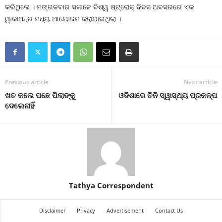
କରିଥିଲେ । ମଙ୍ଗଳବାର ସକାଳେ ବିଶ୍ୱ ଷ୍ଟ୍ରୋକ୍ ଦିବସ ଅବସରରେ ଏକ
ୱାକାଥନ୍‌ର ମଧ୍ୟ ଆୟୋଜନ କରାଯାଇଥିଲା ।
Previous article
Next article
ଖତ କଲେ ପଛେ ପିଲାଙ୍କୁ
ଓଡିଶାରେ ତିନି ସ୍ୱାସ୍ଥ୍ୟ ପ୍ରକଳ୍ପ
ଦେଲେନାହିଁ
Tathya Correspondent
Disclaimer
Privacy
Advertisement
Contact Us