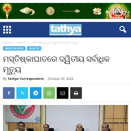
Home
Health
ମସ୍ତିଷ୍କାଘାତରେ ଦ୍ୱିତୀୟ ସର୍ବାଧିକ ମୃତ୍ୟୁ
NEWS IN ODIA
HEALTH
ମସ୍ତିଷ୍କାଘାତରେ ଦ୍ୱିତୀୟ ସର୍ବାଧିକ
ମୃତ୍ୟୁ
By
Tathya Correspondent
-
October 29, 2024