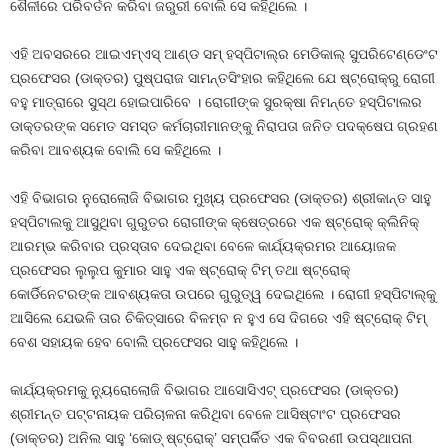
ଶୈଳୀରେ ପରିବର୍ତନ କରିବା ଜରୁରୀ ବୋଲି ସେ କହିଥିଲେ ।
ଏହି ଅବସରରେ ଆଇଏମ୍‌ଏସ୍ ଆଣ୍ଡ ସମ୍ ହସ୍ପିଟାଲ୍‌ର ମେଡିକାଲ୍ ସୁପରିଟେଣ୍ଡେଂଟ
ପ୍ରଫେସର (ଡାକ୍ତର) ପୁଷ୍ପରାଜ ସାମନ୍ତସିଂହାର କହିଥିଲେ ଯେ ଷ୍ଟ୍ରୋକ୍‌ରୁ ରୋଗୀ
ବହୁ ମାତ୍ରାରେ ସୁସ୍ଥ ହୋଇପାରିବେ । ରୋଗୀଙ୍କ ସୁରକ୍ଷା ନିମନ୍ତେ ହସ୍ପିଟାଲର
ଡାକ୍ତରଙ୍କ ସମେତ ସମସ୍ତ କର୍ମଚାରୀମାନଙ୍କୁ ନିରାପତା ଜନିତ ପଦକ୍ଷେପ ଗ୍ରହଣ
କରିବା ଆବଶ୍ୟକ ବୋଲି ସେ କହିଥିଲେ ।
ଏହି ବିଭାଗର ନୁରୋଲୋଜି ବିଭାଗର ମୁଖ୍ୟ ପ୍ରଫେସର (ଡାକ୍ତର) ଶ୍ରୀକାନ୍ତ ସାହୁ
ହସ୍ପିଟାଲକୁ ଆସୁଥିବା ଗୁରୁତର ରୋଗୀଙ୍କ କ୍ଷେତ୍ରରେ ଏକ ଷ୍ଟ୍ରୋକ୍ କ୍ଲିନିକ୍
ଆରମ୍ଭ କରିବାର ପ୍ରସ୍ତାବ ଦେଇଥିବା ବେଳେ କାର୍ଯ୍ୟକ୍ରମର ଆୟୋଜକ
ପ୍ରଫେସର ଲୁଲୁପ କୁମାର ସାହୁ ଏକ ଷ୍ଟ୍ରୋକ୍ ଟିମ୍ ତଥା ଷ୍ଟ୍ରୋକ୍
କୋର୍ଡିନେଟରଙ୍କ ଆବଶ୍ୟକତା ଉପରେ ଗୁରୁତ୍ୱ ଦେଇଥିଲେ । ରୋଗୀ ହସ୍ପିଟାଲ୍‌କୁ
ଆସିଲେ ଯେଭଳି ତାର ଚିକିତ୍ସାରେ ବିଳମ୍ବ ନ ହୁଏ ସେ ଦିଗରେ ଏହି ଷ୍ଟ୍ରୋକ୍ ଟିମ୍
ବେଶ ସହାୟକ ହେବ ବୋଲି ପ୍ରଫେସର ସାହୁ କହିଥିଲେ ।
କାର୍ଯ୍ୟକ୍ରମକୁ ନ୍ୟୁରୋଲୋଜି ବିଭାଗର ଆସୋସିଏଟ୍ ପ୍ରଫେସର (ଡାକ୍ତର)
ଶ୍ରୀମନ୍ତ ପଟ୍ଟନାୟକ ପରିଚାଳନା କରିଥିବା ବେଳେ ଆସିଷ୍ଟାଂଟ ପ୍ରଫେସର
(ଡାକ୍ତର) ଅନିଲ ସାହୁ ‘କୋଡ୍ ଷ୍ଟ୍ରୋକ୍‌’ ସମ୍ପର୍କିତ ଏକ ବିବରଣୀ ଉପସ୍ଥାପନା