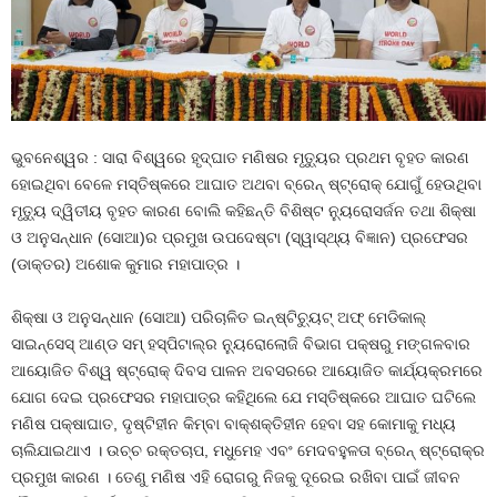
ଭୁବନେଶ୍ୱର : ସାରା ବିଶ୍ୱରେ ହୃଦ୍‌ଘାତ ମଣିଷର ମୃତ୍ୟୁର ପ୍ରଥମ ବୃହତ କାରଣ
ହୋଇଥିବା ବେଳେ ମସ୍ତିଷ୍କରେ ଆଘାତ ଅଥବା ବ୍ରେନ୍ ଷ୍ଟ୍ରୋକ୍ ଯୋଗୁଁ ହେଉଥିବା
ମୃତ୍ୟୁ ଦ୍ୱିତୀୟ ବୃହତ କାରଣ ବୋଲି କହିଛନ୍ତି ବିଶିଷ୍ଟ ନ୍ୟୁରୋସର୍ଜନ ତଥା ଶିକ୍ଷା
ଓ ଅନୁସନ୍ଧାନ (ସୋଆ)ର ପ୍ରମୁଖ ଉପଦେଷ୍ଟା (ସ୍ୱାସ୍ଥ୍ୟ ବିଜ୍ଞାନ) ପ୍ରଫେସର
(ଡାକ୍ତର) ଅଶୋକ କୁମାର ମହାପାତ୍ର ।
ଶିକ୍ଷା ଓ ଅନୁସନ୍ଧାନ (ସୋଆ) ପରିଚାଳିତ ଇନ୍‌ଷ୍ଟିଚ୍ୟୁଟ୍ ଅଫ୍ ମେଡିକାଲ୍
ସାଇନ୍‌ସେସ୍ ଆଣ୍ଡ ସମ୍ ହସ୍ପିଟାଲ୍‌ର ନ୍ୟୁରୋଲୋଜି ବିଭାଗ ପକ୍ଷରୁ ମଙ୍ଗଳବାର
ଆୟୋଜିତ ବିଶ୍ୱ ଷ୍ଟ୍ରୋକ୍ ଦିବସ ପାଳନ ଅବସରରେ ଆୟୋଜିତ କାର୍ଯ୍ୟକ୍ରମରେ
ଯୋଗ ଦେଇ ପ୍ରଫେସର ମହାପାତ୍ର କହିଥିଲେ ଯେ ମସ୍ତିଷ୍କରେ ଆଘାତ ଘଟିଲେ
ମଣିଷ ପକ୍ଷାଘାତ, ଦୃଷ୍ଟିହୀନ କିମ୍ବା ବାକ୍‌ଶକ୍ତିହୀନ ହେବା ସହ କୋମାକୁ ମଧ୍ୟ
ଚାଲିଯାଇଥାଏ । ଉଚ୍ଚ ରକ୍ତଚାପ, ମଧୁମେହ ଏବଂ ମେଦବହୁଳତା ବ୍ରେନ୍ ଷ୍ଟ୍ରୋକ୍‌ର
ପ୍ରମୁଖ କାରଣ । ତେଣୁ ମଣିଷ ଏହି ରୋଗରୁ ନିଜକୁ ଦୂରେଇ ରଖିବା ପାଇଁ ଜୀବନ