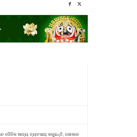
ନେ ଦୈନିକ ଖାଦ୍ୟ ବ୍ୟବସାୟ କରୁଛନ୍ତି, ସେମାନେ