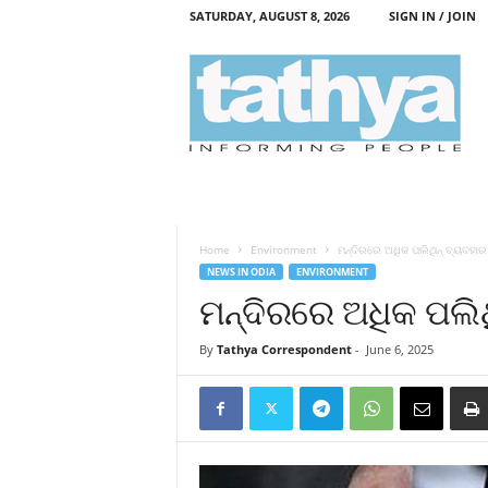
SATURDAY, AUGUST 8, 2026
SIGN IN / JOIN
T
a
t
h
y
a
Home
Environment
ମନ୍ଦିରରେ ଅଧିକ ପଲିଥିନ୍‍ ବ୍ୟବହାର
NEWS IN ODIA
ENVIRONMENT
ମନ୍ଦିରରେ ଅଧିକ ପଲିଥ
By
Tathya Correspondent
-
June 6, 2025