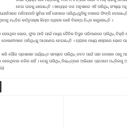
ନେଇ ଘରକୁ ଯାଉଛନ୍ତି । ଖାଦ୍ୟର ଦର ଅନୁସାରେ ଏହି ପଲିଥିନ୍‍ ସଂଖ୍ୟା ଅଧିକ
ଁଠାରେ ଅଳିଆଗାଡି ସୁବିଧା ନାହିଁ ସେଠାରେ ପଲିଥିନ୍‍ଗୁଡିକୁ ବାହାରେ ଫିଙ୍ଗି ଦେଉଛନ୍ତି
ରୁ ମନ୍ଦିର କର୍ତ୍ତୃପକ୍ଷ କିମ୍ବା ଗ୍ରାହକ କେହି ବିକଳ୍ପ ଚିନ୍ତା କରୁନାହାନ୍ତି ।
୍ରି ହେଉଥିବା ଭୋଗ, ଫୁଲ ଆଦି ପାଇଁ ମଧ୍ୟ ଦୈନିକ ବିପୁଳ ପରିମାଣରେ ପଲିଥିନ୍‍ ବି
 ଦୋକାନୀମାନେ ପଲିଥିନ୍‍କୁ ଆପଣେଇ ନେଇଛନ୍ତି । ଗ୍ରାହକ ମଧ୍ୟ ଶସ୍ତାରେ ଭୋଗ ପାଉଥ
ଭ କରି ପୌର ପ୍ରଶାସନ ପର୍ଯ୍ୟନ୍ତ ସମସ୍ତେ ପଲିଥିନ୍‍ ଜବତ ପାଇଁ ପାନ ଦୋକାନ ଠାରୁ 
େଉଥିବାର ନଜିର ନାହିଁ । ତେଣୁ ପଲିଥିନ୍‍ ନିୟନ୍ତ୍ରଣ ଅଭିଯାନ ପ୍ରଥମେ ମନ୍ଦିରରୁ 
୍ୟ)