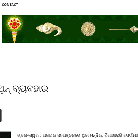
CONTACT
ିନ୍‍ ବ୍ୟବହାର
ଭୁବନେଶ୍ୱର : ରାଜ୍ୟର ସହରାଞ୍ଚଳରେ ଥିବା ମନ୍ଦିର, ବିଶେଷକରି ଯେଉଁମା