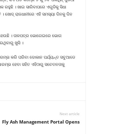
 ରହୁଛି । ଖାଇ ସାରିବାପରେ ଏଗୁଡିକୁ ସିଧା
 । ଖୋଦ୍‍ ରାଜଧାନୀରେ ଏହି ସମସ୍ୟା ଦିନକୁ ଦିନ
କ୍ରି ହେଉଛି । ତାଳପତ୍ର ଭୋଗେଇରେ ଭୋଗ
ିବାରୁ ଖୁସି ।
ଆରମ୍ଭ କରି ପରିବା ଦୋକାନ ପର୍ଯ୍ୟନ୍ତ ସବୁଆଡେ
ଆରମ୍ଭ ହେବା ସହିତ ଏହିଠାରୁ ସଚେତନତାକୁ
Next article
Fly Ash Management Portal Opens