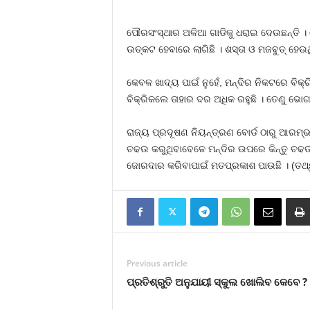
ପୌରସଂସ୍ଥାର ଅଳିଆ ଗାଡିକୁ ଧରାଇ ଦେଉଛନ୍ତି । ଯେଉ
ଉତ୍କଟ ହେବାରେ ଲାଗିଛି । ଶସ୍ତା ଓ ମଜବୁତ୍‍ ହେଉଥିବା
କେବଳ ଖାଦ୍ୟ ପାଇଁ ନୁହେଁ, ମନ୍ଦିର ନିକଟରେ ବିକ
ବିକ୍ରିକଲେ ତାହାର ଦର ଅଧିକ ରହୁଛି । ତେଣୁ ଭୋଗ
ରାଜ୍ୟ ପ୍ରଦୂଷଣ ନିୟନ୍ତ୍ରଣ ବୋର୍ଡ ଠାରୁ ଆରମ୍
ଚଢଉ କରୁଥିବାବେଳେ ମନ୍ଦିର ଉପରେ କିନ୍ତୁ ଚଢଉ ହ
ଜୋରଦାର କରିବାପାଇଁ ମତପ୍ରକାଶ ପାଉଛି । (ତଥ
Previous article
ପ୍ରତିଶ୍ରୁତି ଅନୁଯାୟୀ ସ୍କୁଲ ଖୋଲିବ କେବେ ?