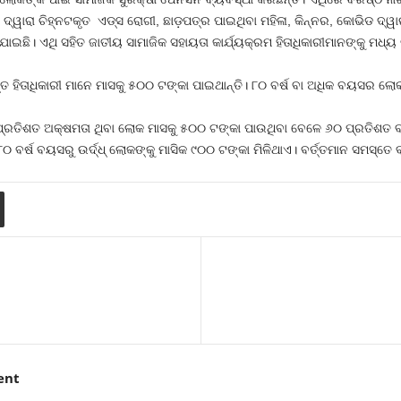
 ଦ୍ୱାରା ଚିହ୍ନଟକୃତ ଏଡ୍‌ସ ରୋଗୀ, ଛାଡ଼ପତ୍ର ପାଇଥିବା ମହିଳା, କିନ୍ନର, କୋଭିଡ ଦ୍ୱ
ରାଯାଇଛି। ଏଥି ସହିତ ଜାତୀୟ ସାମାଜିକ ସହାୟତା କାର୍ଯ୍ୟକ୍ରମ ହିତାଧିକାରୀମାନଙ୍କୁ ମଧ
୍ତ ହିତାଧିକାରୀ ମାନେ ମାସକୁ ୫୦୦ ଟଙ୍କା ପାଇଥାନ୍ତି। ୮୦ ବର୍ଷ ବା ଅଧିକ ବୟସର ଲୋ
 ପ୍ରତିଶତ ଅକ୍ଷମତା ଥିବା ଲୋକ ମାସକୁ ୫୦୦ ଟଙ୍କା ପାଉଥିବା ବେଳେ ୬୦ ପ୍ରତିଶତ ବ
 ବର୍ଷ ବୟସରୁ ଉର୍ଦ୍ଧ୍ ଲୋକଙ୍କୁ ମାସିକ ୯୦୦ ଟଙ୍କା ମିଳିଥାଏ। ବର୍ତ୍ତମାନ ସମସ୍ତେ ବର
ent