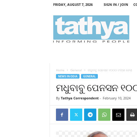
FRIDAY, AUGUST 7, 2026
SIGN IN / JOIN
C
T
a
t
h
y
a
Home
General
ମଧୁବାବୁ ପେନସନ ୧୦୦୦ ଟଙ୍କା ହେଲା
NEWS IN ODIA
GENERAL
ମଧୁବାବୁ ପେନସନ ୧୦୦
By
Tathya Correspondent
-
February 10, 2024