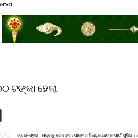
ONTACT
୦ ଟଙ୍କା ହେଲା
ଭୁବନେଶ୍ଵର : ମଧୁବାବୁ ପେନସନ ଯୋଜନାର ହିତାଧିକାରୀଙ୍କ ପାଇଁ ଖୁସିର ଖ