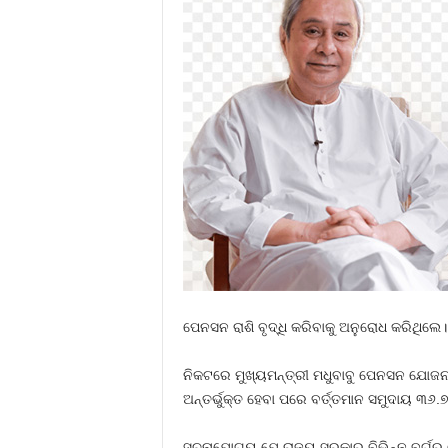
ପେନସନ ରାଶି ବୃଦ୍ଧି କରିବାକୁ ଅନୁରୋଧ କରିଥିଲେ
ନିକଟରେ ମୁଖ୍ୟମନ୍ତ୍ରୀ ମଧୁବାବୁ ପେନସନ ଯୋଜନା
ଅନ୍ତର୍ଭୁକ୍ତ ହେବା ପରେ ବର୍ତ୍ତମାନ ସମୁଦାୟ ୩୬.
ସୂଚନାଯୋଗ୍ୟ ଯେ ରାଜ୍ୟ ସରକାର ବିଭିନ୍ନ ବର୍ଗର ଲ