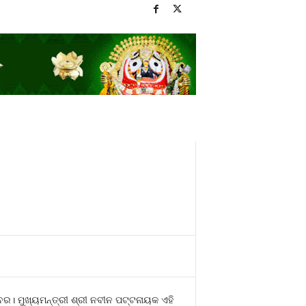
ବର। ମୁଖ୍ୟମନ୍ତ୍ରୀ ଶ୍ରୀ ନବୀନ ପଟ୍ଟନାୟକ ଏହି