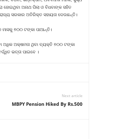
ାରା ହୋଇଥିବା ଅନାଥ ପିଲା ଓ ବିଧବାଙ୍କ ସହିତ
୍ୟ ରାଜ୍ୟ ସରକାର ଅତିରିକ୍ତ ସହାୟତା ଦେଉଛନ୍ତି।
କ ମାସକୁ ୭୦୦ ଟଙ୍କା ପାଆନ୍ତି।
ା ଅଧିକ ଅକ୍ଷମତା ଥିବା ବ୍ୟକ୍ତି ୭୦୦ ଟଙ୍କା
୍ଦ୍ଧିତ ଭତ୍ତା ପାଇବେ ।
Next article
MBPY Pension Hiked By Rs.500