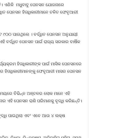
ତି। ଏଣିକି ମଧୁବାବୁ ପେନସନ ଯୋଜନାରେ
୍ଦ୍ଧିତ ପେନସନ ହିତାଧିକାରୀମାନେ ଚଳିତ ଫେବୃଆରୀ
ଟ ୯୦୦ ପାଉଥିଲେ । ବର୍ଦ୍ଧିତ ପେନସନ ଅନୁଯାୟୀ
ର୍ଦ୍ଧିତ ପେନସନ ପାଇଁ ରାଜ୍ୟ ସରକାର ବାର୍ଷିକ
ର୍ଯ୍ୟକ୍ରମ ହିତାଧିକାରୀଙ୍କ ପାଇଁ ମାସିକ ପେନସନରେ
ରେ ହିତାଧିକାରୀମାନଙ୍କୁ ଫେବୃଆରୀ ମାସର ପେନସନ
ତ ସମୟରେ ବିଭିନ୍ନ ଅଞ୍ଚଳର ଲୋକ ମାନେ ଏହି
 ଏହି ପେନସନ ରାଶି ପରିମାଣକୁ ବୃଦ୍ଧି କରିଛନ୍ତି।
 ବୃଦ୍ଧି ପାଇଥିଲା ଏବଂ ଏବେ ଆଉ ୪ ଲକ୍ଷ
, ବିଧବା, ଭିନ୍ନକ୍ଷମ, ଅବିବାହିତା ମହିଳା, ସୁସ୍ଥ