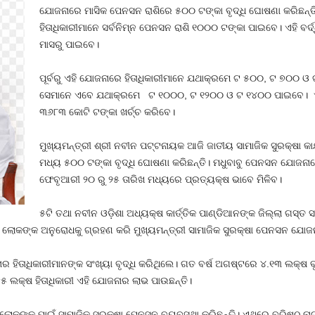
ଯୋଜନାରେ ମାସିକ ପେନସନ ରାଶିରେ ୫୦୦ ଟଙ୍କା ବୃଦ୍ଧି ଘୋଷଣା କରିଛନ୍
ହିତାଧିକାରୀମାନେ ସର୍ବନିମ୍ନ ପେନସନ ରାଶି ୧୦୦୦ ଟଙ୍କା ପାଇବେ। ଏହି ବର
ମାସରୁ ପାଇବେ।
ପୂର୍ବରୁ ଏହି ଯୋଜନାରେ ହିତାଧିକାରୀମାନେ ଯଥାକ୍ରମେ ଟ ୫୦୦, ଟ ୭୦୦ ଓ 
ସେମାନେ ଏବେ ଯଥାକ୍ରମେ ଟ ୧୦୦୦, ଟ ୧୨୦୦ ଓ ଟ ୧୪୦୦ ପାଇବେ। ଏହି ବ
୩୬୮୩ କୋଟି ଟଙ୍କା ଖର୍ଚ୍ଚ କରିବେ।
ମୁଖ୍ୟମନ୍ତ୍ରୀ ଶ୍ରୀ ନବୀନ ପଟ୍ଟନାୟକ ଆଜି ଜାତୀୟ ସାମାଜିକ ସୁରକ୍ଷା କା
ମଧ୍ୟ ୫୦୦ ଟଙ୍କା ବୃଦ୍ଧି ଘୋଷଣା କରିଛନ୍ତି। ମଧୁବାବୁ ପେନସନ ଯୋଜନା
ଫେବୃଆରୀ ୨୦ ରୁ ୨୫ ତାରିଖ ମଧ୍ୟରେ ପ୍ରତ୍ୟକ୍ଷ ଭାବେ ମିଳିବ।
୫ଟି ତଥା ନବୀନ ଓଡ଼ିଶା ଅଧ୍ୟକ୍ଷ କାର୍ତ୍ତିକ ପାଣ୍ଡିଆନଙ୍କ ଜିଲ୍ଲା ଗସ୍
। ଲୋକଙ୍କ ଅନୁରୋଧକୁ ଗ୍ରହଣ କରି ମୁଖ୍ୟମନ୍ତ୍ରୀ ସାମାଜିକ ସୁରକ୍ଷା ପେନସନ ଯୋଜନାର
ର ହିତାଧିକାରୀମାନଙ୍କ ସଂଖ୍ୟା ବୃଦ୍ଧି କରିଥିଲେ। ଗତ ବର୍ଷ ଅଗଷ୍ଟରେ ୪.୧୩ ଲକ୍ଷ
୭୫ ଲକ୍ଷ ହିତାଧିକାରୀ ଏହି ଯୋଜନାର ଲାଭ ପାଉଛନ୍ତି।
ୋକଙ୍କ ପାଇଁ ସାମାଜିକ ସୁରକ୍ଷା ପେନସନ ବ୍ୟବସ୍ଥା କରିଛନ୍ତି। ଏଥିରେ ବରିଷ୍ଠ ନାଗରିକ