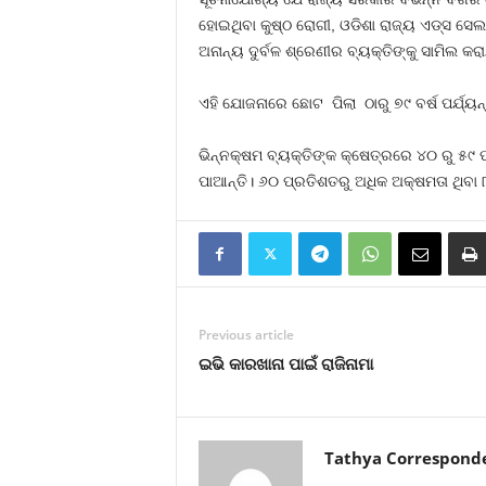
ହୋଇଥିବା କୁଷ୍ଠ ରୋଗୀ, ଓଡିଶା ରାଜ୍ୟ ଏଡ୍‌ସ ସେଲ
ଅନାନ୍ୟ ଦୁର୍ବଳ ଶ୍ରେଣୀର ବ୍ୟକ୍ତିଙ୍କୁ ସାମିଲ କ
ଏହି ଯୋଜନାରେ ଛୋଟ ପିଲା ଠାରୁ ୭୯ ବର୍ଷ ପର୍ଯ୍ୟନ
ଭିନ୍ନକ୍ଷମ ବ୍ୟକ୍ତିଙ୍କ କ୍ଷେତ୍ରରେ ୪୦ ରୁ ୫୯
ପାଆନ୍ତି। ୬୦ ପ୍ରତିଶତରୁ ଅଧିକ ଅକ୍ଷମତା ଥିବା ୮୦
Previous article
ଇଭି କାରଖାନା ପାଇଁ ରାଜିନାମା
Tathya Correspond