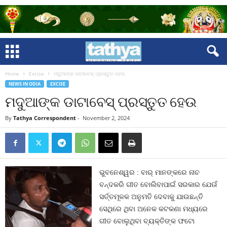
Home
Excise
ମଦୁଆଙ୍କ ଡାଟାବେସ୍‍ ପ୍ରସ୍ତୁତ ହେଉ
NEWS IN ODIA
EXCISE
ମଦୁଆଙ୍କ ଡାଟାବେସ୍‍ ପ୍ରସ୍ତୁତ ହେଉ
By
Tathya Correspondent
-
November 2, 2024
ଭୁବନେଶ୍ୱର : ବାର୍‍ ମାନଙ୍କରେ ନାଚ
ବନ୍ଦକରି ଗୀତ ବୋଲିବାପାଇଁ ସରକାର ଯେଉଁ
ସର୍ତ୍ତମୂଳକ ଅନୁମତି ଦେବାକୁ ଯାଉଛନ୍ତି
ସେଥିରେ ଥିବା ଅନେକ କଟକଣା ମଧ୍ୟରେ
ଗୀତ ବୋଲୁଥିବା ବ୍ୟକ୍ତିଙ୍କ ଫଟୋ