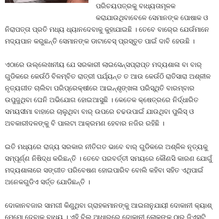
ପରିଚୟପତ୍ରକୁ ବାଧ୍ୟତାମୂଳକ
କରାଯାଉଥିବାବେଳେ ସେମାନଙ୍କ ପୋଷାକ ଓ
ନିରାପତ୍ତା ପ୍ରତି ମଧ୍ୟ ଧ୍ୟାନଦେବାକୁ କୁହାଯାଇଛି । ତେବେ ବାର୍‍ରେ ଯେଉଁମାନେ
ମଦ୍ୟପାନ କରୁଛନ୍ତି ସେମାନଙ୍କ ଡାଟାବେସ୍‍ ପ୍ରସ୍ତୁତ ପାଇଁ ଦାବି ହେଉଛି ।
ଏଠାରେ ଉଲ୍ଲେଖନୀୟ ଯେ ସରକାରୀ ଲାଇସେନ୍ସପ୍ରାପ୍ତ ମଦ୍ୟଶାଳା ବା ବାର୍‍
ଗୁଡିକରେ କେଉଁଠି ବିଳମ୍ବିତ ରାତ୍ରୀ ପର୍ଯ୍ୟନ୍ତ ତ ଆଉ କେଉଁଠି ରାତିସାରା ଅଶ୍ଳୀଳ
ନୃତ୍ୟଗୀତ ଚାଲିବା ପରିପ୍ରେକ୍ଷୀରେ ଆଇନ୍‍ଶୃଙ୍ଖଳା ପରିସ୍ଥିତି ବାରମ୍ବାର
ଉପୁଜୁଥିବା ଘେନି ଅଭିଯୋଗ ହୋଇଆସୁଛି । କେତେକ କ୍ଷେତ୍ରରେ ନିର୍ଦ୍ଧାରିତ
ସମୟସୀମା ବାହାରେ ଚାଲୁଥିବା ବାର୍‍ ଉପରେ ଚଢଉପାଇଁ ଯାଉଥିବା ପୁଲିସ୍‍ ଓ
ଅବକାରୀଦଳଙ୍କୁ ବି ପାଲଟା ଆକ୍ରମଣ ହେବାର ନଜିର ରହିଛି ।
ଇତି ମଧ୍ୟରେ ରାଜ୍ୟ ସରକାର ନୀତିଗତ ଭାବେ ବାର୍‍ ଗୁଡିକରେ ଅଶ୍ଳିଳ ନୃତ୍ୟକୁ
ସମ୍ପୂର୍ଣ୍ଣ ନିଷିଦ୍ଧ କରିଛନ୍ତି । ତେବେ ପରବର୍ତ୍ତୀ ସମୟରେ କୌଣସି କାରଣ ଯୋଗୁଁ
ମଦ୍ୟଶାଳାରେ ସଙ୍ଗୀତ ପରିବେଷଣ ହୋଇପାରିବ ବୋଲି କହିବା ସହିତ ଏଥିପାଇଁ
ଅନେକଗୁଡିଏ ସର୍ତ୍ତ ଯୋଡିଛନ୍ତି ।
ଦୋକାନବଜାର ସାମଗୀ କିଣୁଥିବା ଗ୍ରାହକମାନଙ୍କୁ ଆଇନାନୁଯାୟୀ ଦୋକାନୀ କ୍ୟାଶ୍‍
ମେମୋ ଦେବାକୁ ବାଧ୍ୟ । ଏହି ବିଲ୍‍ ଆଧାରରେ ଦୋକାନୀ ଲୋକଙ୍କ ଠାରୁ ଜିଏସ୍‍ଟି