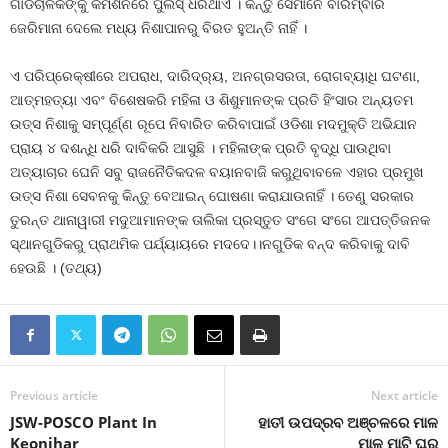
ଗାଡିଚାଳକଙ୍କୁ କମିଶନରେ ପୁଲିସ୍‍ ଧରିଥାଏ । କିନ୍ତୁ ସେମାନେ ବାରମ୍ବାର
ଜେରିମାନା ଦେଲେ ମଧ୍ୟ ନିଶାପାନରୁ ବିରତ ହୁଅନ୍ତି ନାହିଁ ।
ଏ ପରିପ୍ରେକ୍ଷୀରେ ଅପରାଧ, ଦାରିଦ୍ର୍ୟ, ଅନଗ୍ରସରତା, ରୋଗବ୍ୟାଧି ଘଟଣା,
ଆତ୍ମହତ୍ୟା ଏବଂ ବିଶେଷକରି ମହିଳା ଓ ଶିଶୁମାନଙ୍କ ପ୍ରତି ହିଂସାର ଅନ୍ୟତମ
ଉତ୍ସ ନିଶାକୁ ସମ୍ପୂର୍ଣ୍ଣ ରୂପେ ନିବାରିତ କରିବାପାଇଁ ଓଡିଶା ମଦମୁକ୍ତି ଅଭିଯାନ
ପ୍ରାୟ ୪ ଦଶନ୍ଧି ଧରି ଦାବିକରି ଆସୁଛି । ମହିଳାଙ୍କ ପ୍ରତି ବୃଦ୍ଧି ପାଉଥିବା
ଅତ୍ୟାଚାର ଘେନି ସବୁ ରାଜନୈତିକଦଳ ବୟାନବାଜି କରୁଥିବାବଳେ ଏହାର ପ୍ରମୁଖ
ଉତ୍ସ ନିଶା ସେବନକୁ କିନ୍ତୁ ବେଆଇନ୍‍ ଘୋଷଣା କରାଯାଉନାହିଁ । ତେଣୁ ସରକାର
ତୁରନ୍ତ ଥାନାୱାରୀ ମଦୁଆମାନଙ୍କ ତାଲିକା ପ୍ରସ୍ତୁତ ସଂଗେ ସଂଗେ ଆପତ୍ତିଜନକ
ସ୍ଥାନଗୁଡିକରୁ ପ୍ରାଥମିକ ପର୍ଯ୍ୟାୟରେ ମଦଦେ।।ନଗୁଡିକ ବନ୍ଦ କରିବାକୁ ଦାବି
ହେଉଛି । (ତଥ୍ୟ)
Previous article
Next article
JSW-POSCO Plant In
ହାତୀ ଉପଦ୍ରବ ଅଞ୍ଚଳରେ ମାଳ
Keonjhar
ମାଳ ମାଟି ଘର