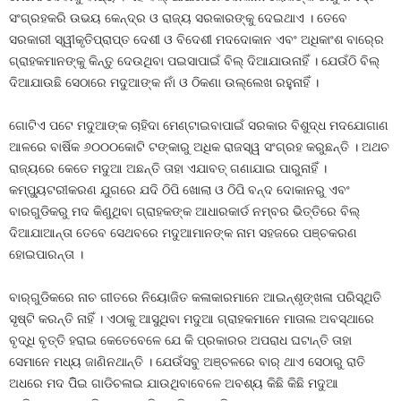
ସଂଗ୍ରହକରି ଉଭୟ କେନ୍ଦ୍ର ଓ ରାଜ୍ୟ ସରକାରଙ୍କୁ ଦେଇଥାଏ । ତେବେ
ସରକାରୀ ସ୍ୱୀକୃତିପ୍ରାପ୍ତ ଦେଶୀ ଓ ବିଦେଶୀ ମଦଦୋକାନ ଏବଂ ଅଧିକାଂଶ ବାର୍‍ରେ
ଗ୍ରାହକମାନଙ୍କୁ କିନ୍ତୁ ଦେଉଥିବା ପଇସାପାଇଁ ବିଲ୍‍ ଦିଆଯାଉନାହିଁ । ଯେଉଁଠି ବିଲ୍‍
ଦିଆଯାଉଛି ସେଠାରେ ମଦୁଆଙ୍କ ନାଁ ଓ ଠିକଣା ଉଲ୍ଲେଖ ରହୁନାହିଁ ।
ଗୋଟିଏ ପଟେ ମଦୁଆଙ୍କ ଚାହିଦା ମେଣ୍ଟାଇବାପାଇଁ ସରକାର ବିଶୁଦ୍ଧ ମଦଯୋଗାଣ
ଆଳରେ ବାର୍ଷିକ ୬୦୦୦କୋଟି ଟଙ୍କାରୁ ଅଧିକ ରାଜସ୍ୱ ସଂଗ୍ରହ କରୁଛନ୍ତି । ଅଥଚ
ରାଜ୍ୟରେ କେତେ ମଦୁଆ ଅଛନ୍ତି ତାହା ଏଯାବତ୍‍ ଗଣାଯାଇ ପାରୁନାହିଁ ।
କମ୍ପ୍ୟୁଟରୀକରଣ ଯୁଗରେ ଯଦି ଠିପି ଖୋଲା ଓ ଠିପି ବନ୍ଦ ଦୋକାନରୁ ଏବଂ
ବାରଗୁଡିକରୁ ମଦ କିଣୁଥିବା ଗ୍ରାହକଙ୍କ ଆଧାରକାର୍ଡ ନମ୍ବର ଭିତ୍ତିରେ ବିଲ୍‍
ଦିଆଯାଆନ୍ତା ତେବେ ସେଥବରେ ମଦୁଆମାନଙ୍କ ନାମ ସହଜରେ ପଞ୍ଚକରଣ
ହୋଇପାରନ୍ତା ।
ବାର୍‍ଗୁଡିକରେ ନାଚ ଗୀତରେ ନିୟୋଜିତ କଳାକାରମାନେ ଆଇନ୍‍ଶୃଙ୍ଖଳା ପରିସ୍ଥିତି
ସୃଷ୍ଟି କରନ୍ତି ନାହିଁ । ଏଠାକୁ ଆସୁଥିବା ମଦୁଆ ଗ୍ରାହକମାନେ ମାତାଲ ଅବସ୍ଥାରେ
ବୃଦ୍ଧି ବୃତ୍ତି ହରାଇ କେତେବେଳେ ଯେ କି ପ୍ରକାରର ଅପରାଧ ଘଟାନ୍ତି ତାହା
ସେମାନେ ମଧ୍ୟ ଜାଣିନଥାନ୍ତି । ଯେଉଁସବୁ ଅଞ୍ଚଳରେ ବାର୍‍ ଥାଏ ସେଠାରୁ ରାତି
ଅଧରେ ମଦ ପିିଇ ଗାଡିଚଳାଇ ଯାଉଥିବାବେଳେ ଅବଶ୍ୟ କିଛି କିଛି ମଦୁଆ