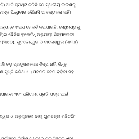
ବି) ଆଜି ସ୍ପଷ୍ଟ କରିଛି ଯେ ସ୍ଥାନୀୟ କାରଣରୁ
ାସ୍କ ପିନ୍ଧିବାର କୌଣସି ଆବଶ୍ୟକତା ନାହିଁ।
୍ୟନ୍ତ ଖରାପ ରେକର୍ଡ କରାଯାଇଛି, ସେଥିମଧ୍ୟରୁ
ିବି)ର ଦୈନିକ ବୁଲେଟିନ୍ ଅନୁଯାୟୀ ଶିଳ୍ପନଗରୀ
ଟକ (୩୪୦), ଭୁବନେଶ୍ୱର ଓ ବାଲେଶ୍ୱର (୩୩୪)
ଡ଼ ପ୍ରଦୂଷଣକାରୀ ଶିଳ୍ପ ନାହିଁ, କିନ୍ତୁ
ୂଷଣ ସୃଷ୍ଟି କରିଥାଏ । ପବନର ବେଗ ବଢ଼ିବା ସହ
ପାଇବା ଏବଂ ପରିବେଶ ପ୍ରତି ଯତ୍ନ ପାଇଁ
େଶ୍ୱର ଓ ଅନୁଗୁଳରେ ବାୟୁ ଗୁଣବତ୍ତା ମନିଟରିଂ
 ଯେଉଁଥିରେ ନିର୍ମାଣ ସ୍ଥଳରେ ଜଳ ସିଞ୍ଚନ ଏବଂ