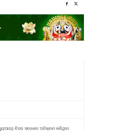
କ୍ୟୁଆଇ) ବିପଦ ସଙ୍କେତ ଅତିକ୍ରମ କରିଥିବା