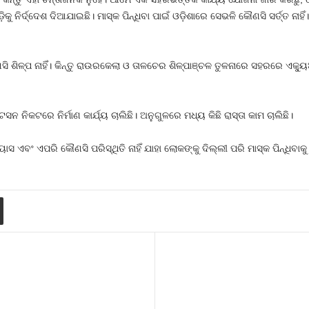
ିକୁ ନିର୍ଦ୍ଦେଶ ଦିଆଯାଇଛି। ମାସ୍କ ପିନ୍ଧିବା ପାଇଁ ଓଡ଼ିଶାରେ ସେଭଳି କୌଣସି ସର୍ତ୍ତ ନା
ିଳ୍ପ ନାହିଁ। କିନ୍ତୁ ରାଉରକେଲା ଓ ତାଳଚେର ଶିଳ୍ପାଞ୍ଚଳ ତୁଳନାରେ ସହରରେ ଏକ୍
ନିକଟରେ ନିର୍ମାଣ କାର୍ଯ୍ୟ ଚାଲିଛି। ଅନୁଗୁଳରେ ମଧ୍ୟ କିଛି ରାସ୍ତା କାମ ଚାଲିଛି।
ସ ଏବଂ ଏପରି କୌଣସି ପରିସ୍ଥିତି ନାହିଁ ଯାହା ଲୋକଙ୍କୁ ଦିଲ୍ଲୀ ପରି ମାସ୍କ ପିନ୍ଧିବ