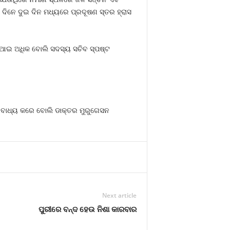
ହିଁ। ଦିନେ ଦୁଇ ଦିନ ମଧ୍ୟରେ ପ୍ରଦୂଷଣ ସ୍ତର ହ୍ରାସ
ୟୁଆଇ ଅଧିକ ବୋଲି ସଦସ୍ୟ ସଚିବ ସ୍ପଷ୍ଟ
ାକୁ ବାଧ୍ୟ କରେ ବୋଲି ଡାକ୍ତର ମୁରୁଗେସନ
Next article
ପୁରୀରେ ବନ୍ଦ ହେଉ ନିଶା କାରବାର