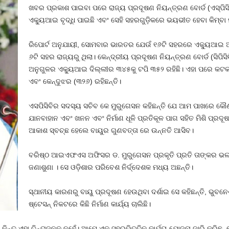
ଖବର ପ୍ରକାଶ ପାଇବା ପରେ ରାଜ୍ୟ ପ୍ରଦୂଷଣ ନିୟନ୍ତ୍ରଣ ବୋର୍ଡ (ଏସ୍ପିସି
ଏକ୍ୟୁଆଇ ବୃଦ୍ଧି ପାଇଛି ଏବଂ ସେହି ସହରଗୁଡ଼ିକରେ ଭୟଭୀତ ହେବା କିମ୍ବା ମ
ରିପୋର୍ଟ ଅନୁଯାୟୀ, ସୋମବାର ଭାରତର ଯେଉଁ ୧୬ଟି ସହରରେ ଏକ୍ୟୁଆଇ ଅତ
୬ଟି ସହର ରାଜ୍ୟରୁ ଥିଲା। କେନ୍ଦ୍ରୀୟ ପ୍ରଦୂଷଣ ନିୟନ୍ତ୍ରଣ ବୋର୍ଡ (ସିପିସ
ଅନୁଗୁଳର ଏକ୍ୟୁଆଇ ଦିଲ୍ଲୀର ୩୪୫କୁ ଟପି ୩୫୨ ରହିଛି। ଏହା ପରେ କ
ଏବଂ କେନ୍ଦୁଝର (୩୨୬) ରହିଛନ୍ତି।
ଏସପିସିବିର ସଦସ୍ୟ ସଚିବ କେ ମୁରୁଗେସନ କହିଛନ୍ତି ଯେ ଆମ ପାଖରେ କୌଣସି ବ
ଯାନବାହାନ ଏବଂ ଖନନ ଏବଂ ନିର୍ମାଣ ଧୂଳି ପ୍ରତିକୂଳ ପାଗ ସହିତ ମିଶି ପ୍ରଦ
ଆକାଶ ସ୍ବଚ୍ଛ ହେଲେ ବାୟୁର ଗୁଣବତ୍ତା ରେ ଉନ୍ନତି ଆସିବ।
ବରିଷ୍ଠ ଆଇଏଫଏସ ଅଫିସର ଡ. ମୁରୁଗେସନ ପ୍ରକୃତି ପ୍ରତି ତାଙ୍କର ଭଲ
ଜଣାଶୁଣା । ସେ ଓଡ଼ିଶାର ପରିବେଶ ନିର୍ଦ୍ଦେଶକ ମଧ୍ୟ ଅଛନ୍ତି।
ସ୍ଥାନୀୟ କାରଣରୁ ବାୟୁ ପ୍ରଦୂଷଣ ହେଉଥିବା ଦର୍ଶାଇ ସେ କହିଛନ୍ତି, ଭୁବନ
ଷ୍ଟେସନ୍ ନିକଟରେ କିଛି ନିର୍ମାଣ କାର୍ଯ୍ୟ ଚାଲିଛି।
କିନ୍ତୁ ଏହା ଚିନ୍ତାଜନକ ନୁହେଁ। ଆମେ ଏକ ସହରଭିତ୍ତିକ କାର୍ଯ୍ୟ ଯୋଜନା ଜାରି କରିଛୁ,