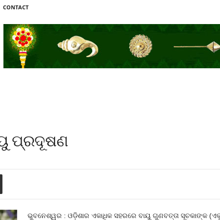
CONTACT
ୟୁ ପ୍ରଦୂଷଣ
ଭୁବନେଶ୍ୱର : ଓଡ଼ିଶାର ଏକାଧିକ ସହରରେ ବାୟୁ ଗୁଣବତ୍ତା ସୂଚକାଙ୍କ (ଏ