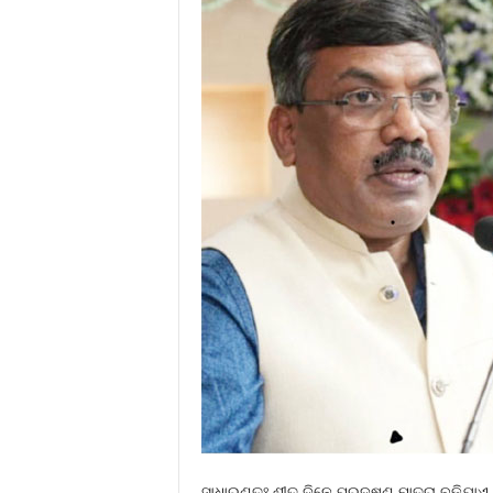
ସାଧାରଣତଃ ଶୀତ ଦିନେ ପ୍ରଦୂଷଣ ମାତ୍ରା ବଢ଼ିଯାଏ, 