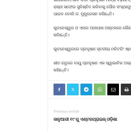
ରାସ୍ତା ସଫେଇ ସୁନିଶ୍ଚିତ କରିବାକୁ ପୌର ସଂସ୍ଥାଗୁଡ଼
ପାଇବ ବୋଲି ଡ. ମୁରୁଗେସନ କହିଛନ୍ତି।
ଭୁବନେଶ୍ୱର ଓ ଏହାର ଆଖପାଖ ଅଞ୍ଚଳରେ କୌଣସି ଶ
କରିଛନ୍ତି।
ଭୁବନେଶ୍ୱରରେ ପ୍ରଦୂଷଣ ସ୍ତରୀୟ ମନିଟରିଂ ଷ୍ଟେସନ 
ଶୀତ ଋତୁରେ ବାୟୁ ପ୍ରଦୂଷଣ ଏକ ସ୍ୱାଭାବିକ ଅଭ୍ୟା
କହିଛନ୍ତି।
Previous article
ଜାନୁଆରୀ ୧୯ ରୁ ଏଣ୍ଟରପ୍ରାଇଜ୍‌ ଓଡ଼ିଶା