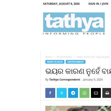
SATURDAY, AUGUST 8, 2026
SIGN IN / JOIN
T
a
t
h
y
a
Home
Environment
ଭୟର କାରଣ ନୁହେଁ ବାୟୁ ପ୍ରଦୂଷଣ
NEWS IN ODIA
ENVIRONMENT
ଭୟର କାରଣ ନୁହେଁ ବା
By
Tathya Correspondent
-
January 9, 2024