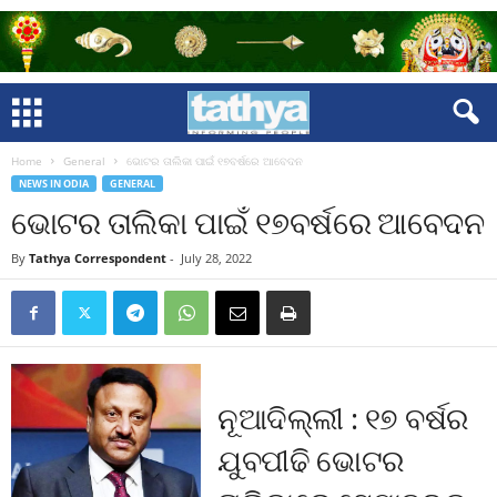
Home
General
ଭୋଟର ତାଲିକା ପାଇଁ ୧୭ବର୍ଷରେ ଆବେଦନ
NEWS IN ODIA
GENERAL
ଭୋଟର ତାଲିକା ପାଇଁ ୧୭ବର୍ଷରେ ଆବେଦନ
By
Tathya Correspondent
-
July 28, 2022
ନୂଆଦିଲ୍ଲୀ : ୧୭ ବର୍ଷର
ଯୁବପୀଢି ଭୋଟର