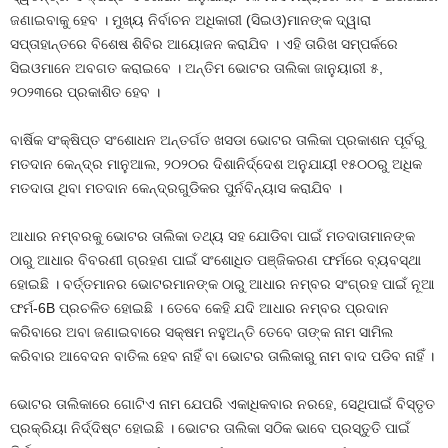
ଜଣାଇବାକୁ ହେବ । ମୁଖ୍ୟ ନିର୍ବାଚନ ଅଧିକାରୀ (ସିଇଓ)ମାନଙ୍କ ଦ୍ୱାରା
ସପ୍ତାହାନ୍ତରେ ବିଶେଷ ଶିବିର ଆୟୋଜନ କରାଯିବ । ଏହି ତାରିଖ ସମ୍ପର୍କରେ
ସିଇଓମାନେ ଅବଗତ କରାଇବେ । ଅନ୍ତିମ ଭୋଟର ତାଲିକା ଜାନୁୟାରୀ ୫,
୨୦୨୩ରେ ପ୍ରକାଶିତ ହେବ ।
ବାର୍ଷିକ ସଂକ୍ଷିପ୍ତ ସଂଶୋଧନ ଅନ୍ତର୍ଗତ ଖସଡା ଭୋଟର ତାଲିକା ପ୍ରକାଶନ ପୂର୍ବରୁ
ମତଦାନ କେନ୍ଦ୍ର ମାନୁଆଲ, ୨୦୨୦ର ଦିଶାନିର୍ଦ୍ଦେଶ ଅନୁଯାୟୀ ୧୫୦୦ରୁ ଅଧିକ
ମତଦାତା ଥିବା ମତଦାନ କେନ୍ଦ୍ରଗୁଡିକର ପୁର୍ନବିନ୍ୟାସ କରାଯିବ ।
ଆଧାର ନମ୍ବରକୁ ଭୋଟର ତାଲିକା ତଥ୍ୟ ସହ ଯୋଡିବା ପାଇଁ ମତଦାତାମାନଙ୍କ
ଠାରୁ ଆଧାର ବିବରଣୀ ଗ୍ରହଣ ପାଇଁ ସଂଶୋଧିତ ପଞ୍ଜିକରଣ ଫର୍ମରେ ବ୍ୟବସ୍ଥା
ହୋଇଛି । ବର୍ତ୍ତମାନର ଭୋଟରମାନଙ୍କ ଠାରୁ ଆଧାର ନମ୍ବର ସଂଗ୍ରହ ପାଇଁ ନୂଆ
ଫର୍ମ-6B ପ୍ରଚଳିତ ହୋଇଛି । ତେବେ କେହି ଯଦି ଆଧାର ନମ୍ବର ପ୍ରଦାନ
କରିବାରେ ଅବା ଜଣାଇବାରେ ସକ୍ଷମ ନହୁଅନ୍ତି ତେବେ ତାଙ୍କ ନାମ ସାମିଲ
କରିବାର ଆବେଦନ ବାତିଲ ହେବ ନାହିଁ ବା ଭୋଟର ତାଲିକାରୁ ନାମ ବାଦ ପଡିବ ନାହିଁ ।
ଭୋଟର ତାଲିକାରେ ଗୋଟିଏ ନାମ ଯେପରି ଏକାଧିକବାର ନରହେ, ସେଥିପାଇଁ ବିସ୍ତୃତ
ପ୍ରକ୍ରିୟା ନିର୍ଦ୍ଦିଷ୍ଟ ହୋଇଛି । ଭୋଟର ତାଲିକା ସଠିକ ଭାବେ ପ୍ରସ୍ତୁତି ପାଇଁ