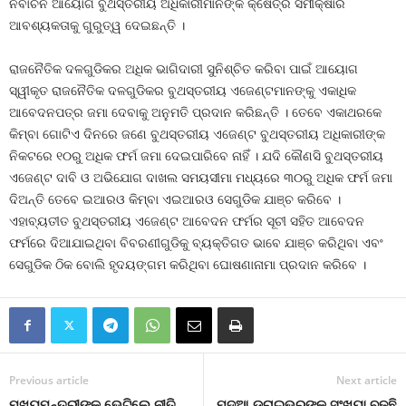
ନିର୍ବାଚନ ଆୟୋଗ ବୁଥସ୍ତରୀୟ ଅଧିକାରୀମାନଙ୍କ କ୍ଷେତ୍ର ସମୀକ୍ଷାର
ଆବଶ୍ୟକତାକୁ ଗୁରୁତ୍ୱ ଦେଇଛନ୍ତି ।
ରାଜନୈତିକ ଦଳଗୁଡିକର ଅଧିକ ଭାଗିଦାରୀ ସୁନିଶ୍ଚିତ କରିବା ପାଇଁ ଆୟୋଗ
ସ୍ୱୀକୃତ ରାଜନୈତିକ ଦଳଗୁଡିକର ବୁଥସ୍ତରୀୟ ଏଜେଣ୍ଟମାନଙ୍କୁ ଏକାଧିକ
ଆବେଦନପତ୍ର ଜମା ଦେବାକୁ ଅନୁମତି ପ୍ରଦାନ କରିଛନ୍ତି । ତେବେ ଏକାଥରକେ
କିମ୍ବା ଗୋଟିଏ ଦିନରେ ଜଣେ ବୁଥସ୍ତରୀୟ ଏଜେଣ୍ଟ ବୁଥସ୍ତରୀୟ ଅଧିକାରୀଙ୍କ
ନିକଟରେ ୧୦ରୁ ଅଧିକ ଫର୍ମ ଜମା ଦେଇପାରିବେ ନାହିଁ । ଯଦି କୌଣସି ବୁଥସ୍ତରୀୟ
ଏଜେଣ୍ଟ ଦାବି ଓ ଅଭିଯୋଗ ଦାଖଲ ସମୟସୀମା ମଧ୍ୟରେ ୩୦ରୁ ଅଧିକ ଫର୍ମ ଜମା
ଦିଅନ୍ତି ତେବେ ଇଆରଓ କିମ୍ବା ଏଇଆରଓ ସେଗୁଡିକ ଯାଞ୍ଚ କରିବେ ।
ଏହାବ୍ୟତୀତ ବୁଥସ୍ତରୀୟ ଏଜେଣ୍ଟ ଆବେଦନ ଫର୍ମର ସୂଚୀ ସହିତ ଆବେଦନ
ଫର୍ମରେ ଦିଆଯାଇଥିବା ବିବରଣୀଗୁଡିକୁ ବ୍ୟକ୍ତିଗତ ଭାବେ ଯାଞ୍ଚ କରିଥିବା ଏବଂ
ସେଗୁଡିକ ଠିକ ବୋଲି ହୃଦୟଙ୍ଗମ କରିଥିବା ଘୋଷଣାନାମା ପ୍ରଦାନ କରିବେ ।
Previous article
Next article
ମୁଖ୍ୟମନ୍ତ୍ରୀଙ୍କୁ ଭେଟିଲେ ନୀତି
ମଦୁଆ ଡ୍ରାଇଭରଙ୍କ ସଂଖ୍ୟା ବଢୁଛି