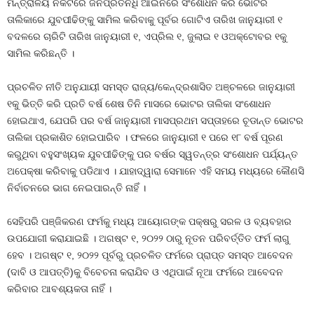
ମନ୍ତ୍ରାଳୟ ନିକଟରେ ଜନପ୍ରତିନିଧି ଆଇନରେ ସଂଶୋଧନ କରି ଭୋଟର
ତାଲିକାରେ ଯୁବପୀଢିଙ୍କୁ ସାମିଲ କରିବାକୁ ପୂର୍ବର ଗୋଟିଏ ତାରିଖ ଜାନୁୟାରୀ ୧
ବଦଳରେ ଚାରିଟି ତାରିଖ ଜାନୁୟାରୀ ୧, ଏପ୍ରିଲ ୧, ଜୁଲାଇ ୧ ଓଅକ୍ଟୋବର ୧କୁ
ସାମିଲ କରିଛନ୍ତି ।
ପ୍ରଚଳିତ ନୀତି ଅନୁଯାୟୀ ସମସ୍ତ ରାଜ୍ୟ/କେନ୍ଦ୍ରଶାସିତ ଅଞ୍ଚଳରେ ଜାନୁୟାରୀ
୧କୁ ଭିତ୍ତି କରି ପ୍ରତି ବର୍ଷ ଶେଷ ତିନି ମାସରେ ଭୋଟର ତାଲିକା ସଂଶୋଧନ
ହୋଇଥାଏ, ଯେପରି ପର ବର୍ଷ ଜାନୁୟାରୀ ମାସପ୍ରଥମ ସପ୍ତାହରେ ଚୂଡାନ୍ତ ଭୋଟର
ତାଲିକା ପ୍ରକାଶିତ ହୋଇପାରିବ । ଫଳରେ ଜାନୁୟାରୀ ୧ ପରେ ୧୮ ବର୍ଷ ପୂରଣ
କରୁଥିବା ବହୁସଂଖ୍ୟକ ଯୁବପୀଢିଙ୍କୁ ପର ବର୍ଷର ସ୍ୱତନ୍ତ୍ର ସଂଶୋଧନ ପର୍ଯ୍ୟନ୍ତ
ଅପେକ୍ଷା କରିବାକୁ ପଡିଥାଏ । ଯାହାଦ୍ୱାରା ସେମାନେ ଏହି ସମୟ ମଧ୍ୟରେ କୌଣସି
ନିର୍ବାଚନରେ ଭାଗ ନେଇପାରନ୍ତି ନାହିଁ ।
ସେହିପରି ପଞ୍ଜିକରଣ ଫର୍ମକୁ ମଧ୍ୟ ଆୟୋଗଙ୍କ ପକ୍ଷରୁ ସରଳ ଓ ବ୍ୟବହାର
ଉପଯୋଗୀ କରାଯାଇଛି । ଅଗଷ୍ଟ ୧, ୨୦୨୨ ଠାରୁ ନୂତନ ପରିବର୍ତ୍ତିତ ଫର୍ମ ଲାଗୁ
ହେବ । ଅଗଷ୍ଟ ୧, ୨୦୨୨ ପୂର୍ବରୁ ପ୍ରଚଳିତ ଫର୍ମରେ ପ୍ରାପ୍ତ ସମସ୍ତ ଆବେଦନ
(ଦାବି ଓ ଆପତ୍ତି)କୁ ବିବେଚନା କରାଯିବ ଓ ଏଥିପାଇଁ ନୂଆ ଫର୍ମରେ ଆବେଦନ
କରିବାର ଆବଶ୍ୟକତା ନାହିଁ ।