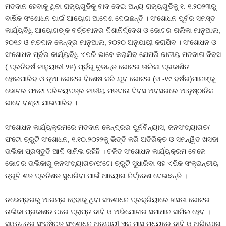
ମତଦାନ ହେବାକୁ ଥିବା ରାଜ୍ୟଗୁଡିକୁ ବାଦ ଦେଇ ଅନ୍ୟ ରାଜ୍ୟଗୁଡିକୁ ୧. ୧.୨୦୨୩ରୁ
ବାର୍ଷିକ ସଂଶୋଧନ ପାଇଁ ଆୟୋଗ ଆଦେଶ ଦେଇଛନ୍ତି । ସଂଶୋଧନ ପୂର୍ବର ସମସ୍ତ
କାର୍ଯ୍ୟବିଧି ଆୟୋଗଙ୍କ ବର୍ତ୍ତମାନର ଦିଶାନିର୍ଦ୍ଦେଶ ଓ ଭୋଟର ତାଲିକା ମାନୁଆଲ,
୨୦୧୬ ଓ ମତଦାନ କେନ୍ଦ୍ର ମାନୁଆଲ, ୨୦୨୦ ଅନୁଯାୟୀ କରାଯିବ । ସଂଶୋଧନ ଓ
ସଂଶୋଧନ ପୂର୍ବର କାର୍ଯ୍ୟବିଧି ଏପରି ଭାବେ କରାଯିବ ଯେପରି ଜାତୀୟ ମତଦାତା ଦିବସ
( ପ୍ରତିବର୍ଷ ଜାନୁୟାରୀ ୨୫) ପୂର୍ବରୁ ଚୂଡାନ୍ତ ଭୋଟର ତାଲିକା ପ୍ରକାଶିତ
ହୋଇପାରିବ ଓ ନୂଆ ଭୋଟର ବିଶେଷ କରି ଯୁବ ଭୋଟର (୧୮-୧୯ ବର୍ଷର)ମାନଙ୍କୁ
ଭୋଟର ଫଟୋ ପରିଚୟପତ୍ର ଜାତୀୟ ମତଦାତା ଦିବସ ଅବସରରେ ଆନୁଷ୍ଠାନିକ
ଭାବେ ବଣ୍ଟା ଯାଇପାରିବ ।
ସଂଶୋଧନ କାର୍ଯ୍ୟକ୍ରମରେ ମତଦାନ କେନ୍ଦ୍ରର ପୁର୍ନବିନ୍ୟାସ, ଜନସଂଖ୍ୟାଗତ/
ଫଟୋ ତ୍ରୁଟି ସଂଶୋଧନ, ୧.୧୦.୨୦୨୨କୁ ଭିତ୍ତି କରି ଅତିରିକ୍ତ ଓ ସମନ୍ୱିତ ଖସଡା
ତାଲିକା ପ୍ରସ୍ତୁତି ଆଦି ସାମିଲ ରହିଛି । ଚଳିତ ସଂଶୋଧନ କାର୍ଯ୍ୟକ୍ରମ ବେଳେ
ଭୋଟର ତାଲିକାରୁ ଜନସଂଖ୍ୟାଗତ/ଫଟୋ ତ୍ରୁଟି ସୁଧାରିବା ସହ ଏପିକ ସଂକ୍ରାନ୍ତୀୟ
ତ୍ରୁଟି ଶତ ପ୍ରତିଶତ ସୁଧାରିବା ପାଇଁ ଆୟୋଗ ନିର୍ଦ୍ଦେଶ ଦେଇଛନ୍ତି ।
ନଭେମ୍ବରରୁ ଆରମ୍ଭ ହେବାକୁ ଥିବା ସଂଶୋଧନ ପ୍ରକ୍ରିୟାରେ ଖସଡା ଭୋଟର
ତାଲିକା ପ୍ରକାଶନ ପରେ ପ୍ରାପ୍ତ ଦାବି ଓ ଅଭିଯୋଗର ସମାଧାନ ସାମିଲ ହେବ ।
ସ୍ୱତନ୍ତ୍ର ସଂକ୍ଷିପ୍ତ ସଂଶୋଧନ ଅନୁଯାୟୀ ଏକ ମାସ ମଧ୍ୟରେ ଦାବି ଓ ଅଭିଯୋଗ