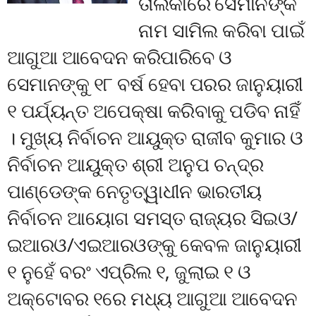
ତାଲିକାରେ ସେମାନଙ୍କ
ନାମ ସାମିଲ କରିବା ପାଇଁ
ଆଗୁଆ ଆବେଦନ କରିପାରିବେ ଓ
ସେମାନଙ୍କୁ ୧୮ ବର୍ଷ ହେବା ପରର ଜାନୁୟାରୀ
୧ ପର୍ଯ୍ୟନ୍ତ ଅପେକ୍ଷା କରିବାକୁ ପଡିବ ନାହିଁ
। ମୁଖ୍ୟ ନିର୍ବାଚନ ଆୟୁକ୍ତ ରାଜୀବ କୁମାର ଓ
ନିର୍ବାଚନ ଆୟୁକ୍ତ ଶ୍ରୀ ଅନୁପ ଚନ୍ଦ୍ର
ପାଣ୍ଡେଙ୍କ ନେତୃତ୍ୱାଧୀନ ଭାରତୀୟ
ନିର୍ବାଚନ ଆୟୋଗ ସମସ୍ତ ରାଜ୍ୟର ସିଇଓ/
ଇଆରଓ/ଏଇଆରଓଙ୍କୁ କେବଳ ଜାନୁୟାରୀ
୧ ନୁହେଁ ବରଂ ଏପ୍ରିଲ ୧, ଜୁଲାଇ ୧ ଓ
ଅକ୍ଟୋବର ୧ରେ ମଧ୍ୟ ଆଗୁଆ ଆବେଦନ