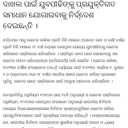
ଦାଖଲ ପାଇଁ ଯୁବପୀଢିଙ୍କୁ ପ୍ରଯୁକ୍ତିଗତ
ସମାଧାନ ଯୋଗାଇବାକୁ ନିର୍ଦ୍ଦେଶ
ଦେଇଛନ୍ତି ।
ବର୍ତ୍ତମାନ ଠାରୁ ଭୋଟର ତାଲିକା ପ୍ରତି ତିନି ମାସରେ ଅପଡେଟ ହେବ ଓ ସେହି ବର୍ଷର
ପ୍ରତି ତିନି ମାସରେ ୧୮ ବର୍ଷ ବୟସ୍କ ହେଉଥିବା ଯୋଗ୍ୟ ଯୁବପୀଢିଙ୍କୁ ଭୋଟର
ତାଲିକାରେ ପଞ୍ଜିକରଣ କରିପାରିବେ । ପଞ୍ଜିକୃତ ହେବା ପରେ ସେମାନଙ୍କୁ ଏକ
ଭୋଟର ଫଟୋ ପରିଚୟପତ୍ର (ଇପିଆଇସି) ଜାରି କରାଯିବ । ଭୋଟର ତାଲିକା,
୨୦୨୩ର ବାର୍ଷିକ ସଂଶୋଧନର ଚଳନ୍ତି ପର୍ଯ୍ୟାୟ ପାଇଁ ୨୦୨୩ର ଏପ୍ରିଲ ୧, ଜୁଲାଇ
୧ ଓ ଅକ୍ଟୋବର ୧ରେ ୧୮ ବର୍ଷର ନାଗରିକ ଖସଡା ଭୋଟର ତାଲିକା ପ୍ରକାଶନ
ପୂର୍ବରୁ ଭୋଟର ଭାବେ ପଞ୍ଜିକରଣ ପାଇଁ ଆଗୁଆ ଆବେଦନ କରିପାରିବେ ।
ଜନପ୍ରତିନିଧି ଅଧିନିୟମ ୧୯୫୦ର ଧାରା ୧୪ବି ଅନୁଯାୟୀ ଓ ଭୋଟର ପଞ୍ଜିକରଣ
ଅଧିନିୟମ, ୧୯୬୦ରେ ହୋଇଥିବା ସଂଶୋଧନ ଅନୁଯାୟୀ ଭାରତୀୟ ନିର୍ବାଚନ
ଆୟୋଗ ବିଧାନସଭା/ଲୋକସଭା ନିର୍ବାଚନ କ୍ଷେତ୍ରଗୁଡିକର ଭୋଟର ତାଲିକା
ପ୍ରସ୍ତୁତି/ସଂଶୋଧନ ପାଇଁ ପ୍ରକ୍ରିୟା ଆରମ୍ଭ କରିଛନ୍ତି । ଉଲ୍ଲେଖଯୋଗ୍ୟ
ଯେ, ଭାରତୀୟ ନିର୍ବାଚନ ଆୟୋଗଙ୍କ ସୁପାରିଶ ଅନୁଯାୟୀ ଆଇନ ଓ ନ୍ୟାୟ