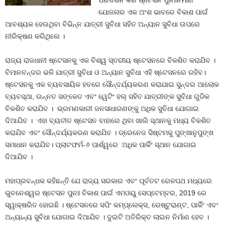
ପରିଦର୍ଶନ କରି ଷ୍ଟେସନ ପୁନଃନିର୍ମାଣ
ଯୋଜନାର ଏକ ଅଂଶ ଭାବରେ ବିକାଶ ପାଇଁ
ଆବଶ୍ୟକ ହେଉଥିବା ବିଭିନ୍ନ ଯାତ୍ରୀ ସୁବିଧା ସହିତ ଅନ୍ୟାନ ସୁବିଧା ଉପରେ
ନୀରିକ୍ଷଣ କରିଥିଲେ ।
ରାଜ୍ୟ ରାଜଧାନୀ ଷ୍ଟେସନକୁ ଏକ ବିଶ୍ୱ ସ୍ତରୀୟ ଷ୍ଟେସନରେ ବିକଶିତ କରାଯିବ ।
ବିମାନବନ୍ଦର ଭଳି ଯାତ୍ରୀ ସୁବିଧା ଓ ଅନ୍ୟାନ ସୁବିଧା ଏହି ଷ୍ଟେସନରେ ରହିବ।
ଷ୍ଟେସନକୁ ଏକ ବ୍ୟବସାୟିକ ହବରେ ସୌନ୍ଦର୍ଯ୍ୟକରଣ କରାଯାଇ ସୁନ୍ଦର ଆଲୋକ
ବ୍ୟବସ୍ଥା, ଉନ୍ନତ ସଙ୍କେତ ଏବଂ ୱେଟିଂ ହଲ୍ ସହିତ ଯାତ୍ରୀଙ୍କ ସୁବିଧା ଗୁଡିକ
ବିକଶିତ କରାଯିବ । ଭ୍ରମଣକାରୀ ଜନସାଧାରଣଙ୍କୁ ଅଧିକ ସୁବିଧା ଯୋଗାଇ
ଦିଆଯିବ । ଏହା ବ୍ୟତୀତ ଷ୍ଟେସନ ବାହାରେ ଥିବା ଖାଲି ସ୍ଥାନକୁ ମଧ୍ୟ ବିକଶିତ
କରାଯିବ ଏବଂ ସୌନ୍ଦର୍ଯ୍ୟକରଣ କରାଯିବ । ଡ୍ରେନେଜ ସିଷ୍ଟମକୁ ପୁଙ୍ଖାନୁପୁଙ୍ଖ
ସମାଧାନ କରାଯିବ। ପ୍ଲାଟଫର୍ମ-୬ ପାର୍ଶ୍ୱରେ ଅଧିକ ପାର୍କିଂ ସ୍ଥାନ ଯୋଗାଇ
ଦିଆଯିବ ।
ମହାପ୍ରବନ୍ଧକ କହିଛନ୍ତି ଯେ ରାଜ୍ୟ ସରକାର ଏବଂ ପୂର୍ବତଟ ରେଳପଥ ମଧ୍ୟରେ
ଭୁବନେଶ୍ୱର ଷ୍ଟେସନ ପୁନଃ ବିକାଶ ପାଇଁ ଏମଓୟୁ ସେପ୍ଟେମ୍ବର, 2019 ରେ
ସ୍ୱାକ୍ଷରିତ ହୋଇଛି । ଷ୍ଟେସନରେ ସପିଂ କମ୍ପ୍ଲେକ୍ସ, ରେଷ୍ଟୁରାଣ୍ଟ, ପାର୍କିଂ ଏବଂ
ଅନ୍ୟାନ୍ୟ ସୁବିଧା ଯୋଗାଇ ଦିଆଯିବ । ଦୁଇଟି ଅତିରିକ୍ତ ଲାଇନ ନିର୍ମାଣ ହେବ ।