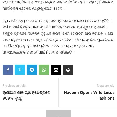
ଏହା ଏକ ଆଧୁନିକ ବ୍ୟବସାୟ କେନ୍ଦ୍ର ଭାବରେ ନିର୍ମାଣ ହେବ । ଏହା ପୂର୍ବ ଭାରତର
ସର୍ବୋତ୍ତମ ଷ୍ଟେସନ ମଧ୍ୟରୁ ଗୋଟିଏ ହେବ ।
ଏଥି ପାଇଁ ରାଜ୍ୟ ସରକାରଙ୍କ ଅଧିକାରୀଙ୍କ ସହ ବାରମ୍ବାର ଆଲୋଚନା ଚାଲିଛି ।
ନିର୍ମାଣ ପାଇଁ ବିସ୍ତୃତ ପ୍ରକଳ୍ପ ରିପୋର୍ଟ ଏବଂ ଯୋଜନା ପ୍ରସ୍ତୁତ କରାଯାଇଛି ।
ବିସ୍ତୃତ ପ୍ରକଳ୍ପ ଆକଳନ ଚୂଡ଼ାନ୍ତ କରିବା ପରେ ଟେଣ୍ଡର ଜାରି କରାଯିବ । ଛଅ
ମାସ ମଧ୍ୟରେ ଯୋଜନା ଅନୁଯାୟୀ କାର୍ଯ୍ୟ କରାଯିବ । ଏହି ପ୍ରସ୍ତାବିତ ପୁନଃ ବିକାଶ
ଓ ସୌନ୍ଦର୍ଯ୍ୟ ବୃଦ୍ଧି ପାଇଁ ପୂର୍ବତଟ ରେଳପଥ ମହାପ୍ରବନ୍ଧକ ମଧ୍ୟ
ଜନସାଧାରଣଙ୍କ ପରାମର୍ଶ ପାଇଁ ନିବେଦନ କରିଛନ୍ତି ।
Previous article
Next article
ଲୁଣାପାଣି ମାଛ ଚାଷ କ୍ଷେତ୍ରରେ
Naveen Opens Wild Lotus
୭୪୭% ବୃଦ୍ଧି
Fashions