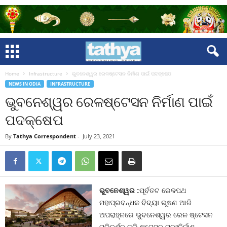
Home
Infrastructure
ଭୁବନେଶ୍ୱର ରେଳଷ୍ଟେସନ ନିର୍ମାଣ ପାଇଁ ପଦକ୍ଷେପ
NEWS IN ODIA
INFRASTRUCTURE
ଭୁବନେଶ୍ୱର ରେଳଷ୍ଟେସନ ନିର୍ମାଣ ପାଇଁ
ପଦକ୍ଷେପ
By
Tathya Correspondent
-
July 23, 2021
ଭୁବନେଶ୍ୱର :
ପୂର୍ବତଟ ରେଳପଥ
ମହାପ୍ରବନ୍ଧକ ବିଦ୍ୟା ଭୂଷଣ ଆଜି
ଅପରାହ୍ନରେ ଭୁବନେଶ୍ୱର ରେଳ ଷ୍ଟେସନ