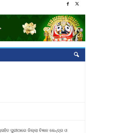
ହିତ ପୁରୀଠାରେ ଜିଲ୍ଲା ବିଜ୍ଞାନ କେନ୍ଦ୍ର ଓ