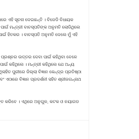
ାରେ ଏହି ସୂଚନା ଦେଇଛନ୍ତି । ବିଜେଡି ବିଧାୟକ
ପାଇଁ ମନ୍ତ୍ରୀ ବାଚସ୍ପତିଙ୍କ ଅନୁମତି ଲୋଡିଥିଲେ
ୟ ପାଇଁ ହିତକର । ବାଚସ୍ପତି ଅନୁମତି ଦେଲେ ମୁଁ ଏହି
ପ୍ରଶ୍ନର ଉତ୍ତର ଦେବା ପାଇଁ କହିଥିବା ବେଳେ
ାଇଁ କହିଥିଲେ । ମନ୍ତ୍ରୀ କହିଥିଲେ ଯେ ଅନ୍ୟ
ହିତ ପୁରୀରେ ଜିଲ୍ଲା ବିଜ୍ଞାନ କେନ୍ଦ୍ର ପ୍ରତିଷ୍ଠା
ଏଠାରେ ବିଜ୍ଞାନ ପ୍ରଦର୍ଶନୀ ସହିତ ଶ୍ରୀଜଗନ୍ନାଥ
ତୁତ କରିବେ । ଏଥିରେ ଅନୁଗୁଳ, କଟକ ଓ ନୟାଗଡ