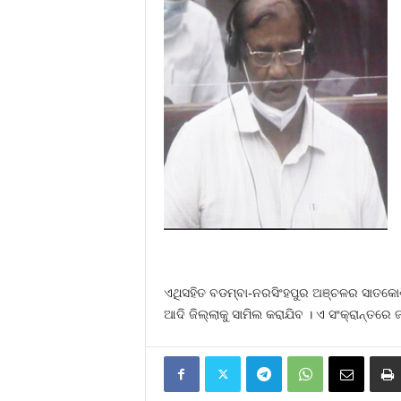
ଏଥିସହିତ ବଡମ୍ବା-ନରସିଂହପୁର ଅଞ୍ଚଳର ସାତକୋଶ
ଆଦି ଜିଲ୍ଲାକୁ ସାମିଲ କରାଯିବ । ଏ ସଂକ୍ରାନ୍ତରେ 