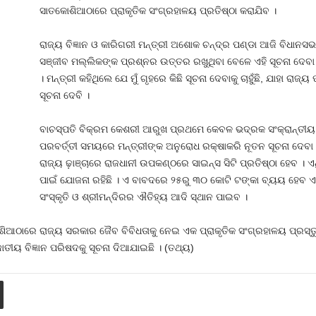
ସାତକୋଶିଆଠାରେ ପ୍ରାକୃତିକ ସଂଗ୍ରହାଳୟ ପ୍ରତିଷ୍ଠା କରାଯିବ ।
ରାଜ୍ୟ ବିଜ୍ଞାନ ଓ କାରିଗରୀ ମନ୍ତ୍ରୀ ଅଶୋକ ଚନ୍ଦ୍ର ପଣ୍ଡା ଆଜି ବିଧାନସଭ
ସଞ୍ଜୀବ ମଲ୍ଲିକଙ୍କ ପ୍ରଶ୍ନର ଉତ୍ତର ରଖୁଥିବା ବେଳେ ଏହି ସୂଚନା ଦେବା 
। ମନ୍ତ୍ରୀ କହିଥିଲେ ଯେ ମୁଁ ଗୃହରେ କିଛି ସୂଚନା ଦେବାକୁ ଚାହୁଁଛି, ଯାହା ରାଜ୍
ସୂଚନା ଦେବି ।
ବାଚସ୍ପତି ବିକ୍ରମ କେଶରୀ ଆରୁଖ ପ୍ରଥମେ କେବଳ ଭଦ୍ରକ ସଂକ୍ରାନ୍ତୀୟ 
ପରବର୍ତ୍ତୀ ସମୟରେ ମନ୍ତ୍ରୀଙ୍କ ଅନୁରୋଧ ରକ୍ଷାକରି ନୂତନ ସୂଚନା ଦେବା ପ
ରାଜ୍ୟ ଢ଼ାଞ୍ଚାରେ ରାଜଧାନୀ ଉପକଣ୍ଠରେ ସାଇନ୍ସ ସିଟି ପ୍ରତିଷ୍ଠା ହେବ । ଏଥିସ
ପାଇଁ ଯୋଜନା ରହିଛି । ଏ ବାବଦରେ ୨୫ରୁ ୩୦ କୋଟି ଟଙ୍କା ବ୍ୟୟ ହେବ ଏବଂ 
ସଂସ୍କୃତି ଓ ଶ୍ରୀମନ୍ଦିରର ଐତିହ୍ୟ ଆଦି ସ୍ଥାନ ପାଇବ ।
ିଆଠାରେ ରାଜ୍ୟ ସରକାର ଜୈବ ବିବିଧତାକୁ ନେଇ ଏକ ପ୍ରାକୃତିକ ସଂଗ୍ରହାଳୟ ପ୍ରସ୍
ଜାତୀୟ ବିଜ୍ଞାନ ପରିଷଦକୁ ସୂଚନା ଦିଆଯାଇଛି । (ତଥ୍ୟ)