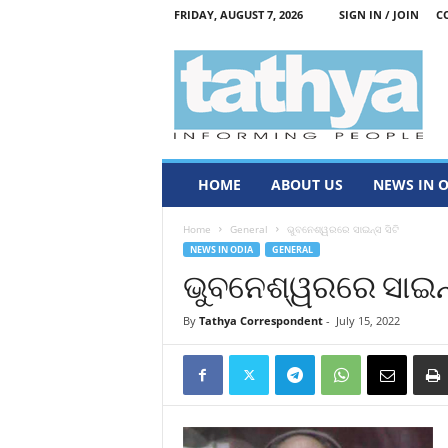
FRIDAY, AUGUST 7, 2026
SIGN IN / JOIN
C
T
a
t
h
y
a
HOME
ABOUT US
NEWS IN 
Home
General
ଭୁବନେଶ୍ୱରରେ ସାଇନ୍ସ ସିଟି
NEWS IN ODIA
GENERAL
ଭୁବନେଶ୍ୱରରେ ସାଇନ୍
By
Tathya Correspondent
-
July 15, 2022