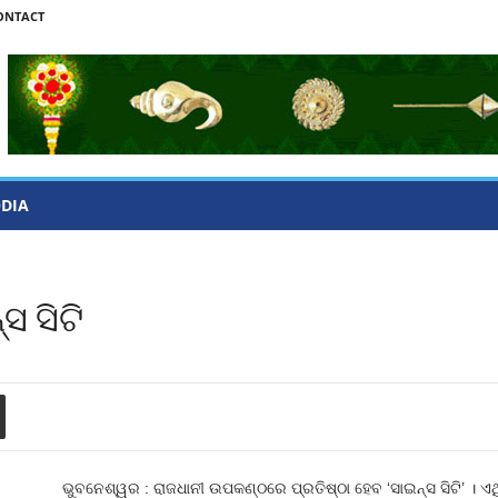
ONTACT
ODIA
ସ ସିଟି
ଭୁବନେଶ୍ୱର : ରାଜଧାନୀ ଉପକଣ୍ଠରେ ପ୍ରତିଷ୍ଠା ହେବ ‘ସାଇନ୍ସ ସିଟି’ । ଏଥିସ