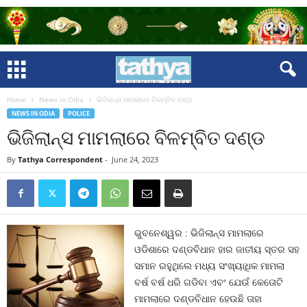
Home
News in Odia
ଭିଜିଲାନ୍ସ ମାମଲାରେ ବିଳମ୍ବିତ ଦଣ୍ଡ
NEWS IN ODIA
POLICE
ଭିଜିଲାନ୍ସ ମାମଲାରେ ବିଳମ୍ବିତ ଦଣ୍ଡ
By
Tathya Correspondent
-
June 24, 2023
ଭୁବନେଶ୍ୱର : ଭିଜିଲାନ୍ସ ମାମଲାରେ
ଓଡିଶାରେ ଦଣ୍ଡବିଧାନ ହାର ଜାତୀୟ ସ୍ତର ସହ
ସମାନ ରହୁଥିଲେ ମଧ୍ୟ ସଂଖ୍ୟାଧିକ ମାମଲା
ବର୍ଷ ବର୍ଷ ଧରି ଗଡିବା ଏବଂ ଯେଉଁ କେତୋଟି
ମାମଲାରେ ଦଣ୍ଡବିଧାନ ହେଉଛି ତାହା