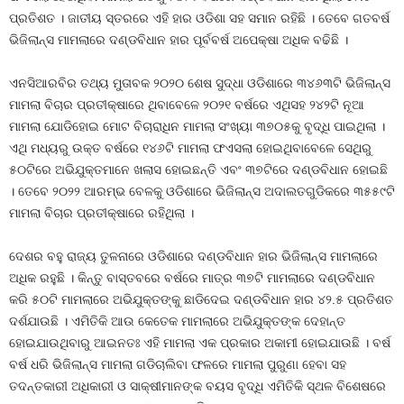
ପ୍ରତିଶତ । ଜାତୀୟ ସ୍ତରରେ ଏହି ହାର ଓଡିଶା ସହ ସମାନ ରହିଛି । ତେବେ ଗତବର୍ଷ
ଭିଜିଲାନ୍ସ ମାମଲାରେ ଦଣ୍ଡବିଧାନ ହାର ପୂର୍ବବର୍ଷ ଅପେକ୍ଷା ଅଧିକ ବଢିଛି ।
ଏନସିଆରବିର ତଥ୍ୟ ମୁତାବକ ୨୦୨୦ ଶେଷ ସୁଦ୍ଧା ଓଡିଶାରେ ୩୪୬୩ଟି ଭିଜିଲାନ୍ସ
ମାମଲା ବିଚାର ପ୍ରତୀକ୍ଷାରେ ଥିବାବେଳେ ୨୦୨୧ ବର୍ଷରେ ଏଥିସହ ୨୪୨ଟି ନୂଆ
ମାମଲା ଯୋଡିହୋଇ ମୋଟ ବିଚାରାଧିନ ମାମଲା ସଂଖ୍ୟା ୩୭୦୫କୁ ବୃଦ୍ଧି ପାଇଥିଲା ।
ଏଥି ମଧ୍ୟରୁ ଉକ୍ତ ବର୍ଷରେ ୧୪୬ଟି ମାମଲା ଫଏସଲା ହୋଇଥିବାବେଳେ ସେଥିରୁ
୫୦ଟିରେ ଅଭିଯୁକ୍ତମାନେ ଖଲାସ ହୋଇଛନ୍ତି ଏବଂ ୩୭ଟିରେ ଦଣ୍ଡବିଧାନ ହୋଇଛି
। ତେବେ ୨୦୨୨ ଆରମ୍ଭ ବେଳକୁ ଓଡିଶାରେ ଭିଜିଲାନ୍ସ ଅଦାଲତଗୁଡିକରେ ୩୫୫୯ଟି
ମାମଲା ବିଚାର ପ୍ରତୀକ୍ଷାରେ ରହିଥିଲା ।
ଦେଶର ବହୁ ରାଜ୍ୟ ତୁଳନାରେ ଓଡିଶାରେ ଦଣ୍ଡବିଧାନ ହାର ଭିଜିଲାନ୍ସ ମାମଲାରେ
ଅଧିକ ରହୁଛି । କିନ୍ତୁ ବାସ୍ତବରେ ବର୍ଷରେ ମାତ୍ର ୩୭ଟି ମାମଲାରେ ଦଣ୍ଡବିଧାନ
କରି ୫୦ଟି ମାମଲାରେ ଅଭିଯୁକ୍ତଙ୍କୁ ଛାଡିଦେଇ ଦଣ୍ଡବିଧାନ ହାର ୪୨.୫ ପ୍ରତିଶତ
ଦର୍ଶଯାଉଛି । ଏମିତିକି ଆଉ କେତେକ ମାମଲାରେ ଅଭିଯୁକ୍ତଙ୍କ ଦେହାନ୍ତ
ହୋଇଯାଉଥିବାରୁ ଆଇନତଃ ଏହି ମାମଲା ଏକ ପ୍ରକାର ଅକାମୀ ହୋଇଯାଉଛି । ବର୍ଷ
ବର୍ଷ ଧରି ଭିଜିଲାନ୍ସ ମାମଲା ଗଡିଚାଲିବା ଫଳରେ ମାମଲା ପୁରୁଣା ହେବା ସହ
ତଦନ୍ତକାରୀ ଅଧିକାରୀ ଓ ସାକ୍ଷୀମାନଙ୍କ ବୟସ ବୃଦ୍ଧି ଏମିତିକି ସ୍ଥଳ ବିଶେଷରେ