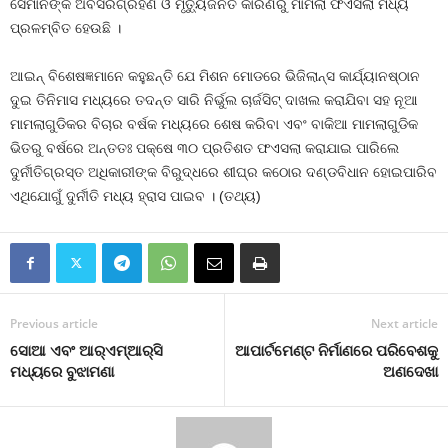
ସେମାନଙ୍କ ଅବସରଗ୍ରହଣ ଓ ମୃତ୍ୟୁଜନିତ କାରଣରୁ ମାମଲା ଫଏସଲା ମଧ୍ୟ
ପ୍ରଳମ୍ବିତ ହେଉଛି ।
ଆଇନ୍‍ ବିଶେଷଜ୍ଞମାନେ କହୁଛନ୍ତି ଯେ ମିଶନ ମୋଡରେ ଭିଜିଲାନ୍ସ କାର୍ଯ୍ୟାନଷ୍ଠାନ
ଦୁଇ ତିନିମାସ ମଧ୍ୟରେ ତଦନ୍ତ ସାରି ନିର୍ଭୁଲ ଚାର୍ଜସିଟ୍‍ ଦାଖଲ କରାଯିବା ସହ ନୂଆ
ମାମଲାଗୁଡିକର ବିଚାର ବର୍ଷକ ମଧ୍ୟରେ ଶେଷ କରିବା ଏବଂ ବାକିଆ ମାମଲାଗୁଡିକ
ଭିତରୁ ବର୍ଷରେ ଅନ୍ତତଃ ପକ୍ଷେ ୩୦ ପ୍ରତିଶତ ଫଏସଲା କରାଯାଇ ପାରିଲେ
ଦୁର୍ନୀତିଗ୍ରସ୍ତ ଅଧିକାରୀଙ୍କ ବିରୁଦ୍ଧରେ ଶୀଘ୍ର କଠୋର ଦଣ୍ଡବିଧାନ ହୋଇପାରିବ
ଏଥିଯୋଗୁଁ ଦୁର୍ନୀତି ମଧ୍ୟ ହ୍ରାସ ପାଇବ । (ତଥ୍ୟ)
Previous article
Next article
ସୋଆ ଏବଂ ଆର୍‌ଏମ୍‌ଆର୍‌ସି
ଆପାର୍ଟମେଣ୍ଟ ନିର୍ମାଣରେ ପରିବେଶକୁ
ମଧ୍ୟରେ ବୁଝାମଣା
ଅଣଦେଖା