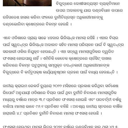
ବିରୁଦ୍ଧରେ ଦୋଷୀସାବ୍ୟସ୍ତ ବ୍ୟକ୍ତିମାନେ
ଉପର ଅଦାଲତକୁ ଯାଇ ଦଣ୍ଡବିଧାନ ଉପରେ
ରହିତାଦେଶ ହାସଲ କରିବା ଫଳରେ ଦୁର୍ନୀତିଗ୍ରସ୍ତ ଅଧିକାରୀମାନଙ୍କୁ
ଦଣ୍ଡଭୋଗିବା କ୍ଷେତ୍ରରେ ବିଳମ୍ବ ହେଉଛି ।
ଏବେ ଓଡିଶାରେ ପ୍ରାୟ ସାଢେ ୪ହଜାର ଭିଜିଲାନ୍ସ ମାମଲା ରହିଛି । ଏହାର ବିଚାର
ପାଇଁ ସ୍ୱତନ୍ତ୍ର ଭିଜିଲାନ୍ସ ଅଦାଲତ ସହିତ ମାମଲା ପରିଚାଳନ ପାଇଁ ବି ସ୍ୱତନ୍ତ୍ର
ସରକାରୀ ଓକିଲ ନିଯୁକ୍ତ ହେଉଛନ୍ତି । ଏହା ସତ୍ୱେ ମାମଲାଗୁଡିକର ତ୍ୱରିତ
ଫଏସଲା ହୋଇପାରୁ ନାହିଁ । ଏମିତିକି କେତେକ କ୍ଷେତ୍ରରେ ଚାର୍ଜସିଟ୍‍ ଦାଖଲ
କରିବାରେ ବିଳମ୍ବ ଘଟୁଥିବାରୁ ସମ୍ପୃକ୍ତ ତଦନ୍ତକାରୀ ଅଧିକାରୀମାନଙ୍କ
ବିରୁଦ୍ଧରେ ବି କର୍ତ୍ତୃପକ୍ଷ କାର୍ଯ୍ୟାନୁଷ୍ଠାନ ଗ୍ରହଣ ପାଇଁ ବାଧ୍ୟ ହେଉଛନ୍ତି ।
ଜାତୀୟ କ୍ରାଇମ ରେକର୍ଡ ବ୍ୟୁରୋ ୨୦୨୨ ମସିହାରେ ପ୍ରକାଶ କରିଥିବା ସର୍ବଶେଷ
ରିପୋର୍ଟ ଅନୁଯାୟୀ ଓଡିଶାରେ ବିଚାର ପାଇଁ ଥିବା ଦୁର୍ନୀତି ନିବାରଣ ମାମଲାଗୁଡିକ
ମଧ୍ୟରୁ ବର୍ଷରେ ମାତ୍ର ୩.୯ ପ୍ରତିଶତ ଫଏସଲା ହୋଇଛି ଏବଂ ପରବର୍ତ୍ତୀ ବର୍ଷକୁ
ବାକିଆ ମାମଲା ଭାବେ ୯୬.୧ ପ୍ରତିଶତ ବଳିଛି । ଅବଶ୍ୟ ଜାତୀୟ ସ୍ତରରେ ବାର୍ଷିକ
ହାରାହାରି ୪.୮ ପ୍ରତିଶତ ଦୁର୍ନୀତି ନିବାରଣ ମାମଲା ଫଏସଲା ହେଉଛି ।
ଫଏସଲା ହେଉଥିବା ମାମଲା ଭିତରୁ ୨୦୨୧ ବର୍ଷରେ ଦଣ୍ଡବିଧାନ ହାର ଥିଲା ୪୨.୫