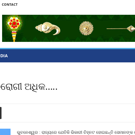
CONTACT
ODIA
୍ଠରୋଗୀ ଅଧିକ…..
ଭୁବନେଶ୍ୱର : ରାଜ୍ୟରେ ଯେତିକି ଭିକାରୀ ଚିହ୍ନଟ ହୋଇଛନ୍ତି ସେମାନଙ୍କ ଠା