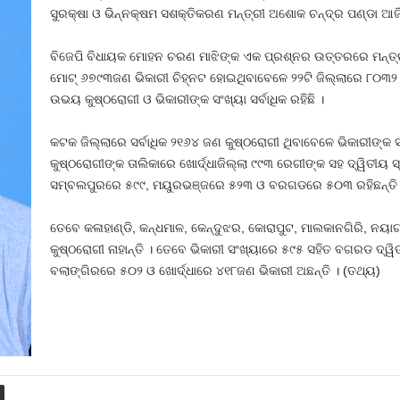
ସୁରକ୍ଷା ଓ ଭିନ୍ନକ୍ଷମ ସଶକ୍ତିକରଣ ମନ୍ତ୍ରୀ ଅଶୋକ ଚନ୍ଦ୍ର ପଣ୍ଡା ଆଜି
ବିଜେପି ବିଧାୟକ ମୋହନ ଚରଣ ମାଝିଙ୍କ ଏକ ପ୍ରଶ୍ନର ଉତ୍ତରରେ ମନ୍ତ୍ରୀ
ମୋଟ୍‍ ୬୭୯୩ଜଣ ଭିକାରୀ ଚିହ୍ନଟ ହୋଇଥିବାବେଳେ ୨୨ଟି ଜିଲ୍ଲାରେ ୮୦୩୨ 
ଉଭୟ କୁଷ୍ଠରୋଗୀ ଓ ଭିକାରୀଙ୍କ ସଂଖ୍ୟା ସର୍ବାଧିକ ରହିଛି ।
କଟକ ଜିଲ୍ଲାରେ ସର୍ବାଧିକ ୨୧୬୪ ଜଣ କୁଷ୍ଠରୋଗୀ ଥିବାବେଳେ ଭିକାରୀଙ୍କ ସଂ
କୁଷ୍ଠରୋଗୀଙ୍କ ତାଲିକାରେ ଖୋର୍ଦ୍ଧାଜିଲ୍ଲା ୯୯୩ ରେଗୀଙ୍କ ସହ ଦ୍ୱିତୀୟ
ସମ୍ବଲପୁରରେ ୫୯୯, ମୟୁରଭଞ୍ଜରେ ୫୨୩ ଓ ବରଗଡରେ ୫୦୩ ରହିଛନ୍ତି 
ତେବେ କଳାହାଣ୍ଡି, କନ୍ଧମାଳ, କେନ୍ଦୁଝର, କୋରାପୁଟ, ମାଲକାନଗିରି, ନୟ
କୁଷ୍ଠରୋଗୀ ନାହାନ୍ତି । ତେବେ ଭିକାରୀ ସଂଖ୍ୟାରେ ୫୯୫ ସହିତ ବଗରଡ ଦ୍ୱି
ବଲାଙ୍ଗିରରେ ୫୦୨ ଓ ଖୋର୍ଦ୍ଧାରେ ୪୧୮ଜଣ ଭିକାରୀ ଅଛନ୍ତି । (ତଥ୍ୟ)