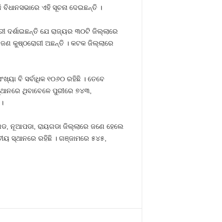
 ବିଧାନସଭାରେ ଏହି ସୂଚନା ଦେଇଛନ୍ତି ।
 ଦର୍ଶାଇଛନ୍ତି ଯେ ରାଜ୍ୟର ୩୦ଟି ଜିଲ୍ଲାରେ
ଜଣ କୁଷ୍ଠରୋଗୀ ଅଛନ୍ତି । କଟକ ଜିଲ୍ଲାରେ
ଖ୍ୟା ବି ସର୍ବାଧିକ ୧୦୬୦ ରହିଛି । ତେବେ
 ସ୍ଥାନରେ ଥିବାବେଳେ ପୁରୀରେ ୭୪୩,
।
ାଗଡ, ନୂଆପଡା, ରାୟଗଡା ଜିଲ୍ଲାରେ ଜଣେ ହେଲେ
ତୀୟ ସ୍ଥାନରେ ରହିଛି । ଗଞ୍ଜାମରେ ୫୪୫,