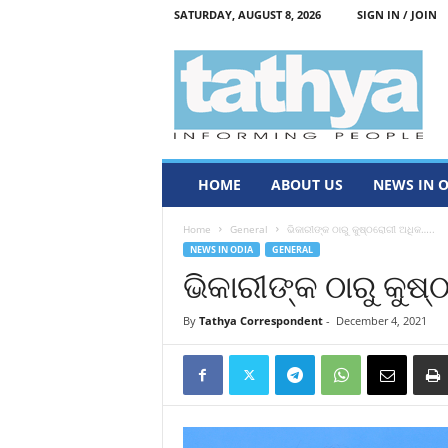
SATURDAY, AUGUST 8, 2026
SIGN IN / JOIN
T
a
t
h
y
a
HOME
ABOUT US
NEWS IN 
Home
General
ଭିକାରୀଙ୍କ ଠାରୁ କୁଷ୍ଠରୋଗୀ ଅଧିକ…..
NEWS IN ODIA
GENERAL
ଭିକାରୀଙ୍କ ଠାରୁ କୁଷ
By
Tathya Correspondent
-
December 4, 2021