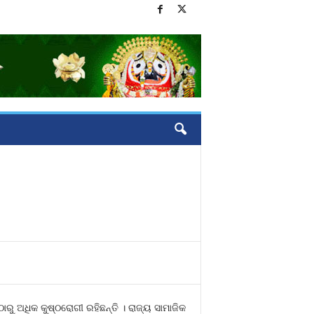
ରୁ ଅଧିକ କୁଷ୍ଠରୋଗୀ ରହିଛନ୍ତି । ରାଜ୍ୟ ସାମାଜିକ