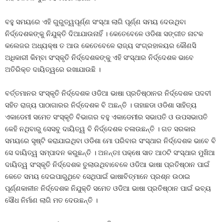
ବହୁ ସମୟରେ ଏହି ଗୁରୁତ୍ୱପୂର୍ଣ୍ଣ ସଂସ୍ଥା ଲାଗି ପୂର୍ଣ୍ଣ ସମୟ ଦେଉଥିବା
ନିର୍ଦ୍ଦେଶକଙ୍କୁ ନିଯୁକ୍ତି ଦିଆଯାଉନାହିଁ । କେତେବେଳେ ଓଡିଶା ସଙ୍ଗୀତ ନାଟକ
କଲେଜର ଅଧ୍ୟକ୍ଷ ତ ଆଉ କେତେବେଳେ ରାଜ୍ୟ ସଂଗ୍ରହାଳୟର କୌଣସି
ଅଧିକାରୀ କିମ୍ବା ସଂସ୍କୃତି ନିର୍ଦ୍ଦେଶକଙ୍କୁ ଏହି ସଂସ୍ଥାର ନିର୍ଦ୍ଦେଶକ ଭାବେ
ଅତିରିକ୍ତ ଦାୟିତ୍ୱରେ ରଖାଯାଉଛି ।
ବର୍ତ୍ତମାନର ସଂସ୍କୃତି ନିର୍ଦ୍ଦେଶକ ଓଡିଆ ଭାଷା ପ୍ରତିଷ୍ଠାନର ନିର୍ଦ୍ଦେଶକ ପଦବୀ
ସହିତ ରାଜ୍ୟ ପାଠାଗାରର ନିର୍ଦ୍ଦେଶକ ବି ଅଛନ୍ତି । ତାହାଛଡା ଓଡିଶା ସାହିତ୍ୟ
ଏକାଡେମୀ ସମେତ ସଂସ୍କୃତି ବିଭାଗର ବହୁ ଏକାଡେମୀର ସଭାପତି ଓ ଉପସଭାପତି
କେହି ନଥିବାରୁ ସେସବୁ ଦାୟିତ୍ୱ ବି ନିର୍ଦ୍ଦେଶକ ଚଳାଉଛନ୍ତି । ଗତ ସରକାର
ସମୟରେ ସୃଷ୍ଟି କରାଯାଇଥିବା ଓଡିଶା ମୋ ପରିବାର ସଂସ୍ଥାର ନିର୍ଦ୍ଦେଶକ ଭାବେ ବି
ସେ ଦାୟିତ୍ୱ ସମ୍ପାଦନ କରୁଛନ୍ତି । ଅନନ୍ତଃ ପକ୍ଷେ ସାତ ଆଠଟି ସଂସ୍ଥାର ମୁଖିଆ
ଦାୟିତ୍ୱ ସଂସ୍କୃତି ନିର୍ଦ୍ଦେଶକ ତୁଲାଉଥିବାବେଳେ ଓଡିଆ ଭାଷା ପ୍ରତିଷ୍ଠାନ ପାଇଁ
କେତେ ସମୟ ଦେଇପାରୁଥିବେ ସେଥିପାଇଁ ଭାଷାବିତ୍‍ମାନେ ପ୍ରଶ୍ନ ଉଠାଇ
ପୂର୍ଣ୍ଣକାଳୀନ ନିର୍ଦ୍ଦେଶକ ନିଯୁକ୍ତି ସମେତ ଓଡିଆ ଭାଷା ପ୍ରତିଷ୍ଠାନ ପାଇଁ ଭବ୍ୟ
ସୌଧ ନିର୍ମାଣ ଲାଗି ମତ ଦେଉଛନ୍ତି ।