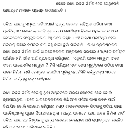
କେବେ ଭାଷା ଭବନ ନିର୍ମିତ ହେବ ସେଥିଘେନି
ଭାଷାପ୍ରେମୀମାନେ ପ୍ରଶ୍ନ ଉଠାଉଛନ୍ତି ।
ଓଡିଆ ଭାଷାକୁ ସମୃଦ୍ଧ କରିବାପାଇଁ ରାଜ୍ୟ ସରକାର ଗଢିଥିବା ଓଡିଆ ଭାଷା
ପ୍ରତିଷ୍ଠାନ କେତେବେଳେ ବିଦ୍ୟାଳୟ ଓ ଗଣଶିକ୍ଷା ବିଭାଗ ଅଧିନରେ ତ ଆଉ
କେତେବେଳେ ସଂସ୍କୃତି ବିଭାଗ ଅଧିନରେ ରହୁଛି । ଏହି ସଂସ୍ଥା ପ୍ରତିଷ୍ଠା ହେବା
ପରଠାରୁ ତାହାର ଦପ୍ତର ଲାଗି ବହୁ ଜାଗା ବୁଲି ସାରିଲାଣି । ଭାଷା ପ୍ରତିଷ୍ଠାନର
ଭାଷା ଭବନ ନିର୍ମାଣ ପାଇଁ ଖାରବେଳନଗର ଅଞ୍ଚଳରେ ସରକାର ୫୩,୨୫୦ ବର୍ଗଫୁଟ
ପରିମିତ ଜମି ସହିତ ଅର୍ଥ ବ୍ୟବସ୍ଥା କରିଥିଲେ । ଏଥିଲାଗି ପ୍ଲାନ ମଞ୍ଜୁରୀ ସଂଗେ
ସଂଗେ ପ୍ରଶାସନିକ ମଞ୍ଜୁରୀ ବି ମିଳି ସାରିଥିଲା ଏବଂ ଶେଷ ମୂହୂର୍ତ୍ତରେ ଓଡିଆ ଭାଷା
ଭବନ ନିର୍ମାଣ ଲାଗି ଟେଣ୍ଡର ଡକାଯିବା ପୂର୍ବରୁ ସ୍ମାର୍ଟସିଟି କର୍ତ୍ତୃପକ୍ଷ ଏଠାରେ
ନିର୍ମାଣ କାର୍ଯ୍ୟକୁ ବନ୍ଦ ରଖିଥିଲେ ।
ଭାଷା ଭବନ ନିର୍ମିତ ହେବାକୁ ଥିବା ଅଞ୍ଚଳରେ ତାରକା ହୋଟେଲ ହେବ ବୋଲି
କୁହାଯାଇଥିଲା । ପରେ ଖାରବେଳଭବନର କିଛି ଅଂଶ ଓଡିଆ ଭାଷା ଭବନ ପାଇଁ
ଦିଆଯିବ ବୋଲି ସରକାର କହିଥିଲେ ମଧ୍ୟ ଖାରବେଳଭବନ ଭିତରକୁ ଓଡିଆ ଭାଷା
ପ୍ରତିଷ୍ଠାନକୁ ପୂରାଇ ଦିଆଯାଇନଥିଲା । ଅନ୍ୟ ପକ୍ଷରେ ଭାଷା ଭବନ ନିର୍ମାଣ ପାଇଁ
ଓଡିଆ ଭାଷା ପ୍ରତିଷ୍ଠାନକୁ ରାଜ୍ୟ ସରକାର ଦେଇଥିବା ଅର୍ଥ ବ୍ୟାଙ୍କ୍‍ରେ ଗଚ୍ଛିତ
ରହି କେବଳ ସୁଧ ବଢିବାରେ ଲାଗିଛି ।