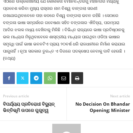
ଏଠାରେ ଉଲ୍ଲେଖନୀୟ ଯେ କୋଲକତା ବିମାନବନ୍ଦରରୁ ମହାନଗର ମଧ୍ୟକୁ
ପ୍ରବେଶ କରିବା ମୁଖ୍ୟ ରାସ୍ତାର ନାମ ବିଶ୍ୱ ବାଙ୍ଗଲା ସରଣୀ
ରଖାଯାଇଥିବାବେଳେ ତାହା କଡରେ ବିଶ୍ୱ ବାଙ୍ଗଲା ଭବନ ରହିଛି । ସେଠାରେ
ବଙ୍ଗଳା ଭାଷା ସମ୍ପର୍କରେ ଗବେଷଣା ସହିତ ବଙ୍ଗଳାର ଐତିହ୍ୟ, ପରମ୍ପରା
ଆଦିର ଝଲକ ମଧ୍ୟ ଦେଖିବାକୁ ମିଳିଛି । ବିଭିନ୍ନ ରାଜ୍ୟରେ ଭାଷା ପ୍ରତିଷ୍ଠାନକୁ
ଭଲ ମାନ୍ୟତା ମିଳୁଥିବାବେଳେ ଶାସ୍ତ୍ରୀୟ ମାନ୍ୟତା ପାଇଥିବା ଓଡିଆ ଭାଷାର
ସମୃଦ୍ଧି ପାଇଁ ଭାଷା ଭବନଟିଏ ପ୍ରାୟ ୨୦ବର୍ଷ ଧରି ରାଜଧାନୀରେ ନିର୍ମାଣ କରାଯାଇ
ପାରୁନାହିଁ । ନୂଆ ସରକାର ତୁରନ୍ତ ଏ ଦିଗରେ ପଦକ୍ଷେପ ନେବାକୁ ଦାବି ହେଉଛି ।
(ତଥ୍ୟ)
Previous article
Next article
ବିପର୍ଯ୍ୟୟ ପ୍ରତିରୋଧୀ ବିଦ୍ୟୁତ୍
No Decision On Bhandar
ଭିତ୍ତିଭୂମି ଉପରେ ଗୁରୁତ୍ୱ
Opening; Minister