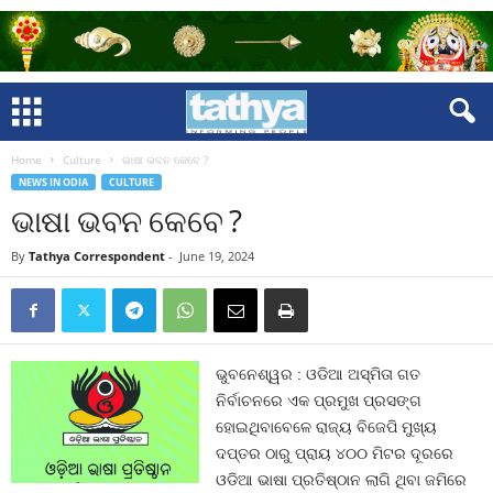
Home
Culture
ଭାଷା ଭବନ କେବେ ?
NEWS IN ODIA
CULTURE
ଭାଷା ଭବନ କେବେ ?
By
Tathya Correspondent
-
June 19, 2024
ଭୁବନେଶ୍ୱର : ଓଡିଆ ଅସ୍ମିତା ଗତ
ନିର୍ବାଚନରେ ଏକ ପ୍ରମୁଖ ପ୍ରସଙ୍ଗ
ହୋଇଥିବାବେଳେ ରାଜ୍ୟ ବିଜେପି ମୁଖ୍ୟ
ଦପ୍ତର ଠାରୁ ପ୍ରାୟ ୪୦୦ ମିଟର ଦୂରରେ
ଓଡିଆ ଭାଷା ପ୍ରତିଷ୍ଠାନ ଲାଗି ଥିବା ଜମିରେ