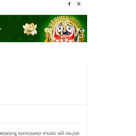
ଞ୍ଚାୟତକୁ ବ୍ରଡବ୍ୟାଣ୍ଡ ସଂଯୋଗ ଲାଗି କେନ୍ଦ୍ର