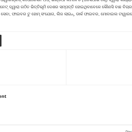
 ନେଟ୍‍ ଦ୍ୱାରା ଗଠିତ ଭିତ୍ତିଭୂମି ଦେଶର ସମ୍ପତ୍ତି ହୋଇଥିବାବେଳେ କୌଣସି ବାଛ ବିଚ
 ସେବା, ଫାଇବର ଟୁ ହୋମ୍‍ ସଂଯୋଗ, ଲିଜ ଲାଇନ୍‍, ଡାର୍କ ଫାଇବର, ମୋବାଇଲ ଟାୱ
ent
Disc