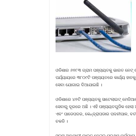
ଓଡିଶାର ୬୭୮୩ ଗ୍ରାମ ପଞ୍ଚାୟତକୁ ଭାରତ ନେଟ୍‍ 
ପର୍ଯ୍ୟାୟରେ ୩୮୦୯ଟି ପଞ୍ଚାୟତରେ କାର୍ଯ୍ୟ ହାତକୁ
ସେବା ଯୋଗାଇ ଦିଆଯାଇଛି ।
ଓଡିଶାରେ ୪୭ଟି ପଞ୍ଚାୟତକୁ ସାଟେଲାଇଟ୍‍ ମେଡିଆ
ସେବାରୁ ଦୂରରେ ଅଛି । ଏହି ପଞ୍ଚାୟତଗୁଡିକ ହେଲ
ଏବଂ ପାଡେପଦର, କେନ୍ଦ୍ରାପଡାର ପଦନୀପାଳ, ବତୀ
ଚକଡି ।
ସୂଚନା ଅନୁଯାୟୀ ଭାରତ ନେଟ୍‍ର ପ୍ରଥମ ପର୍ଯ୍ୟାୟ ପ