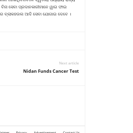
ାର ବିନା ସେବା ପ୍ରଦାନକାରୀମାନେ ୱାଇ ଫାଇ
ାରରେ ବ୍ଲାକହଉଲ ଆଦି ସେବା ଯୋଗାଇ ଦେବେ ।
Next article
Nidan Funds Cancer Test
laimer
Privacy
Advertisement
Contact Us