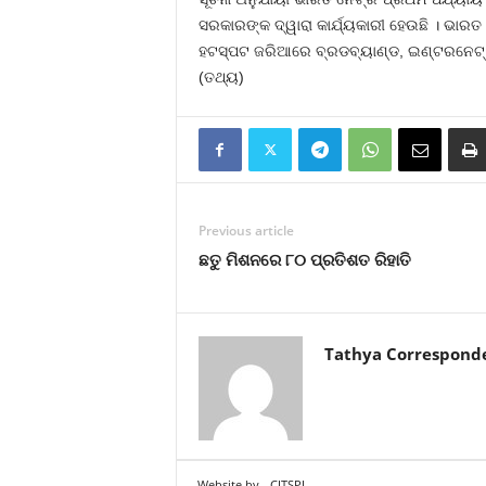
ସରକାରଙ୍କ ଦ୍ୱାରା କାର୍ଯ୍ୟକାରୀ ହେଉଛି । ଭାରତ
ହଟସ୍ପଟ ଜରିଆରେ ବ୍ରଡବ୍ୟାଣ୍ଡ, ଇଣ୍ଟରନେଟ୍‍
(ତଥ୍ୟ)
Previous article
ଛତୁ ମିଶନରେ ୮୦ ପ୍ରତିଶତ ରିହାତି
Tathya Correspond
Website by
CITSPL