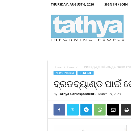
THURSDAY, AUGUST 6, 2026
SIGN IN / JOIN
T
a
t
h
y
a
Home
General
ବ୍ରଡବ୍ୟାଣ୍ଡ ପାଇଁ କେନ୍ଦ୍ର ଦେଲାଣି ୧୧୬
NEWS IN ODIA
GENERAL
ବ୍ରଡବ୍ୟାଣ୍ଡ ପାଇଁ କ
By
Tathya Correspondent
-
March 29, 2023