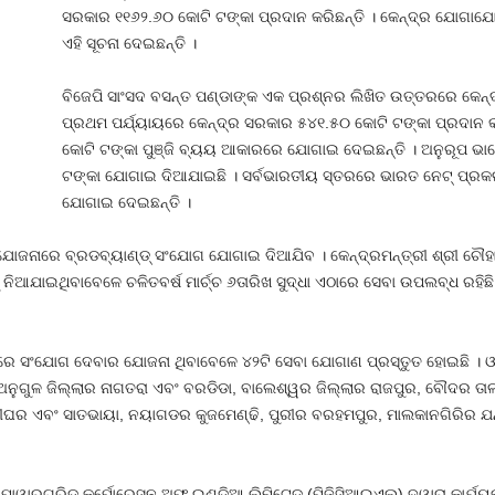
ସରକାର ୧୧୬୨.୬୦ କୋଟି ଟଙ୍କା ପ୍ରଦାନ କରିଛନ୍ତି । କେନ୍ଦ୍ର ଯୋଗାଯୋ
ଏହି ସୂଚନା ଦେଇଛନ୍ତି ।
ବିଜେପି ସାଂସଦ ବସନ୍ତ ପଣ୍ଡାଙ୍କ ଏକ ପ୍ରଶ୍ନର ଲିଖିତ ଉତ୍ତରରେ କେନ୍ଦ୍
ପ୍ରଥମ ପର୍ଯ୍ୟାୟରେ କେନ୍ଦ୍ର ସରକାର ୫୪୧.୫୦ କୋଟି ଟଙ୍କା ପ୍ରଦାନ କ
କୋଟି ଟଙ୍କା ପୁଞ୍ଜି ବ୍ୟୟ ଆକାରରେ ଯୋଗାଇ ଦେଇଛନ୍ତି । ଅନୁରୂପ ଭାବ
ଟଙ୍କା ଯୋଗାଇ ଦିଆଯାଇଛି । ସର୍ବଭାରତୀୟ ସ୍ତରରେ ଭାରତ ନେଟ୍‍ ପ୍ର
ଯୋଗାଇ ଦେଇଛନ୍ତି ।
ଯୋଜନାରେ ବ୍ରଡବ୍ୟାଣ୍ଡ୍‍ ସଂଯୋଗ ଯୋଗାଇ ଦିଆଯିବ । କେନ୍ଦ୍ରମନ୍ତ୍ରୀ ଶ୍ରୀ ଚୌହା
 ନିଆଯାଇଥିବାବେଳେ ଚଳିତବର୍ଷ ମାର୍ଚ୍ଚ ୬ତାରିଖ ସୁଦ୍ଧା ଏଠାରେ ସେବା ଉପଲବ୍ଧ ରହିଛ
ରେ ସଂଯୋଗ ଦେବାର ଯୋଜନା ଥିବାବେଳେ ୪୨ଟି ସେବା ଯୋଗାଣ ପ୍ରସ୍ତୁତ ହୋଇଛି । ଓଡି
ା ଅନୁଗୁଳ ଜିଲ୍ଲାର ନାଗତରା ଏବଂ ବରଡିଡା, ବାଲେଶ୍ୱର ଜିଲ୍ଲାର ରାଜପୁର, ବୌଦର ତା
ଘର ଏବଂ ସାତଭାୟା, ନୟାଗଡର କୁଜମେଣ୍ଢି, ପୁରୀର ବରହମପୁର, ମାଲକାନଗିରିର ଯନ୍
ାୱାରଗ୍ରିଡ୍‍ କର୍ପୋରେସନ ଅଫ୍‍ ଇଣ୍ଡିଆ ଲିମିଟେଡ (ପିଜିସିଆଇଏଲ୍‍) ଦ୍ୱାରା କାର୍ଯ୍