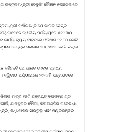
ଗ ରାଷ୍ଟ୍ରମନ୍ତ୍ରୀ ଦେବୁସିଂ ଚୌହାନ ଲୋକସଭାରେ
ରମନ୍ତ୍ରୀ ଦର୍ଶାଇଛନ୍ତି ଯେ ଭାରତ ନେଟ୍‍ର
ରିଥିବାବେଳେ ଦ୍ୱିତୀୟ ପର୍ଯ୍ୟାୟରେ ୫୨୯.୩୦
େ କାର୍ଯ୍ୟ ବ୍ୟୟ ବାବଦରେ ଓଡିଶାର ୯୧.୮୦ କୋଟି
କଳ୍ପରେ କେନ୍ଦ୍ର ସରକାର ୩୪,୪୩୩ କୋଟି ଟଙ୍କା
ନ କହିଛନ୍ତି ଯେ ଭାରତ ନେଟ୍‍ର ପ୍ରଥମ
ି । ଦ୍ୱିତୀୟ ପର୍ଯ୍ୟାୟରେ ୨୯୩୨ଟି ପଞ୍ଚାୟତରେ
ଶାର ମାତ୍ର ୧୫ଟି ପଞ୍ଚାୟତ ବ୍ରଡବ୍ୟାଣ୍ଡ୍‍
ଳଗାଓଁ, ଯାଜପୁରର ବୌଡା, କଳାହାଣ୍ଡିର ଗଡେବନ୍ଧ
ତ୍ରି, କନ୍ଧମାଳର ସାରତୁଲୁ ଏବଂ ମୟୁରଭଞ୍ଜର
ୟକାରୀ ହୋଇଥିବାବେଳେ ଦ୍ୱିତୀୟ ପର୍ଯ୍ୟାୟ ରାଜ୍ୟ