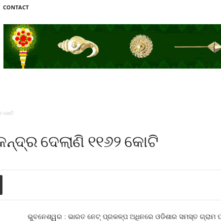
CONTACT
୨ କୋଟି
େନ୍ଦ୍ର ଦେଲାଣି ୧୧୬୨ କୋଟି
ଭୁବନେଶ୍ୱର : ଭାରତ ନେଟ୍‍ ପ୍ରକଳ୍ପ ଅଧିନରେ ଓଡିଶାର ସମସ୍ତ ଗ୍ରାମ ପ