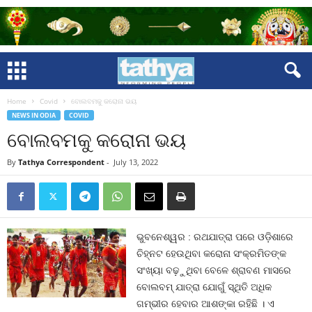
Home
Covid
ବୋଲବମକୁ କରୋନା ଭୟ
NEWS IN ODIA
COVID
ବୋଲବମକୁ କରୋନା ଭୟ
By
Tathya Correspondent
-
July 13, 2022
ଭୁବନେଶ୍ୱର : ରଥଯାତ୍ରା ପରେ ଓଡ଼ିଶାରେ
ଚିହ୍ନଟ ହେଉଥିବା କରୋନା ସଂକ୍ରମିତଙ୍କ
ସଂଖ୍ୟା ବଢ଼ୁଥିବା ବେଳେ ଶ୍ରାବଣ ମାସରେ
ବୋଲବମ୍‍ ଯାତ୍ରା ଯୋଗୁଁ ସ୍ଥିତି ଅଧିକ
ଗମ୍ଭୀର ହେବାର ଆଶଙ୍କା ରହିଛି । ଏ