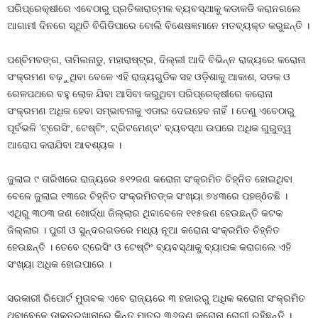
ପରିପ୍ରେକ୍ଷୀରେ ଏବେଠାରୁ ପ୍ରତିକାରାତ୍ମକ ବ୍ୟବସ୍ଥାକୁ କଡାକଡି କରାନଗଲେ
ଆଗାମୀ ଦିନରେ ସ୍ଥିତି ବିଗିଡିପାରେ ବୋଲି ବିଶେଷଜ୍ଞମାନେ ମତବ୍ୟକ୍ତ କରୁଛନ୍ତି ।
ପଶ୍ଚିମବଙ୍ଗ, ତାମିଲନାଡୁ, ମହାରାଷ୍ଟ୍ର, ଦିଲ୍ଲୀ ଆଦି ବିଭିନ୍ନ ରାଜ୍ୟରେ କରୋନା
ସଂକ୍ରମଣ ବଢ଼ୁଥିବା ବେଳେ ଏହି ରାଜ୍ୟଗୁଡିକ ସହ ଓଡ଼ିଶାକୁ ଆକାଶ, ସଡକ ଓ
ରେଳପଥରେ ବହୁ ଲୋକ ଯିବା ଆସିବା କରୁଥିବା ପରିପ୍ରେକ୍ଷୀରେ କରୋନା
ସଂକ୍ରମଣ ଅଧିକ ହେବା ସମ୍ଭାବନାକୁ ଏଡାଇ ଦେଇହେବ ନାହିଁ । ତେଣୁ ଏବେଠାରୁ
ପୂର୍ବଭଳି ‘ଟ୍ରେସିଂ, ଟେଷ୍ଟିଂ, ଟ୍ରିଟମେଣ୍ଟ‘ ବ୍ୟବସ୍ଥା ଉପରେ ଅଧିକ ଗୁରୁତ୍ୱ
ଆରୋପ କରାଯିବା ଆବଶ୍ୟକ ।
ଜୁଲାଇ ୯ ତାରିଖରେ ରାଜ୍ୟରେ ୫୧୨ଜଣ କରୋନା ସଂକ୍ରମିତ ଚିହ୍ନିତ ହୋଇଥିବା
ବେଳେ ଜୁଲାଇ ୧୩ରେ ଚିହ୍ନିତ ସଂକ୍ରମିତଙ୍କ ସଂଖ୍ୟା ୭୪୩ରେ ପହଞ୍ôଚଛି ।
ଏଥିରୁ ୩୦୩ ଜଣ ଖୋର୍ଦ୍ଧା ଜିଲ୍ଲାର ଥିବାବେଳେ ୧୧୫ଜଣ ହେଉଛନ୍ତି କଟକ
ଜିଲ୍ଲାର । ପୁରୀ ଓ ସୁନ୍ଦରଗଡରେ ମଧ୍ୟ ନୂଆ କରୋନା ସଂକ୍ରମିତ ଚିହ୍ନିତ
ହେଉଛନ୍ତି । ତେବେ ଟ୍ରେସିଂ ଓ ଟେଷ୍ଟିଂ ବ୍ୟବସ୍ଥାକୁ ବ୍ୟାପକ କରାଗଲେ ଏହି
ସଂଖ୍ୟା ଅଧିକ ହୋଇପାରେ ।
ସରକାରୀ ରିପୋର୍ଟ ମୁତାବକ ଏବେ ରାଜ୍ୟରେ ୩ ହଜାରରୁ ଅଧିକ କରୋନା ସଂକ୍ରମିତ
ଥିବାବେଳେ ଡାକ୍ତରଖାନାରେ କିନ୍ତୁ ମାତ୍ର ୩୬ଜଣ କରୋନା ରୋଗୀ ରହିଛନ୍ତି ।