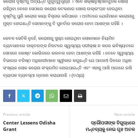
କରୋନା ଦୃଷ୍ଟିରୁ ଅତ୍ୟନ୍ତ ଗୁରୁତ୍ୱପୂର୍ଣ୍ଣ । ଏବେ ଶିକ୍ଷାନୁଷ୍ଠାନଗୁଡିକ ଖୋଲା
ରହିଥିବା ବେଳେ ସେଠାରେ କରୋନା କଟକଣାର ଖୋଲା ଉଲ୍ଲଂଘନ ହେଉଥିବା
ଦୃଷ୍ଟିରୁ ପୁଣି କରୋନା କାୟା ବିସ୍ତାର କରିପାରେ । ଅତୀତରେ ଯେଉଁମାନେ କରୋନାରୁ
ମୁକ୍ତ ହୋଇଛନ୍ତି ସେମାନଙ୍କୁ ବି ପୁନର୍ବାର କରୋନା ହେବା ଆଶଙ୍କା ରହିଛି ।
କେବଳ ସେତିକି ନୁହେଁ, କରୋନାରୁ ସୁସ୍ଥ ହୋଇଥିବା ଲୋକମାନେ ନିୟମିତ
ବ୍ୟବଧାନରେ ଡାକ୍ତରଙ୍କ ନିକଟରେ ସ୍ୱାସ୍ଥ୍ୟ ପରୀକ୍ଷା ନ କଲେ ଭବିଷ୍ୟତରେ
ସେମାନେ କୋଷ୍ଟ କୋଭିଡରେ କଲବଲ ହେବା ଆଶଙ୍କା ରହିଛି । ତେବେ ସ୍ୱାସ୍ଥ୍ୟ
ବିଭାଗର ବରିଷ୍ଠ ଅଧିକାରୀମାନେ ସ୍ୱୀକାର କରୁଛନ୍ତି ଯେ ଆଗାମୀ ଦିନରେ ଅଧିକ
ସଂଖ୍ୟକ ଲୋକ କରୋନା ସଂକ୍ରମିତ ହୋଇପାରନ୍ତି ଏବଂ ଏହାକୁ ଆଖି ଆଗରେ ରଖି
ବ୍ୟାପକ ବ୍ୟବସ୍ଥା ଗ୍ରହଣ କରାଯାଉଛି । (ତଥ୍ୟ)
Previous article
Next article
Center Lessens Odisha
ଦ୍ରୌପଦୀଙ୍କ ବିରୁଦ୍ଧରେ
Grant
ମନ୍ତବ୍ୟକୁ ନେଇ ଗୃହ ଅଚଳ