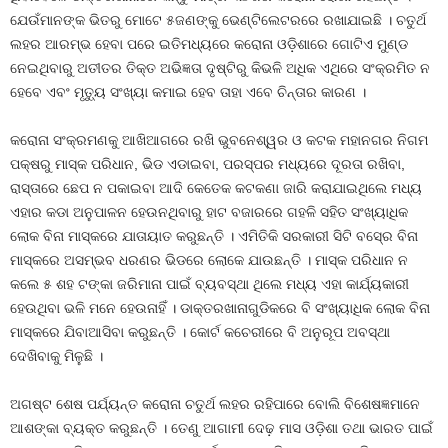
ଯେଉଁମାନଙ୍କ ଭିତରୁ ମୋଟେ ୫ଜଣଙ୍କୁ ଭେଣ୍ଟିଲେଟରରେ ରଖାଯାଇଛି । ଚତୁର୍ଥ
ଲହର ଆରମ୍ଭ ହେବା ପରେ ଇତିମଧ୍ୟରେ କରୋନା ଓଡ଼ିଶାରେ ଗୋଟିଏ ମୁଣ୍ଡ
ନେଇଥିବାରୁ ଅତୀତର ତିକ୍ତ ଅଭିଜ୍ଞତା ଦୃଷ୍ଟିରୁ କିଭଳି ଅଧିକ ଏଥିରେ ସଂକ୍ରମିତ ନ
ହେବେ ଏବଂ ମୃତ୍ୟୁ ସଂଖ୍ୟା କମାଇ ହେବ ତାହା ଏବେ ଚିନ୍ତାର କାରଣ ।
କରୋନା ସଂକ୍ରମଣକୁ ଆଖିଆଗରେ ରଖି ଭୁବନେଶ୍ୱର ଓ କଟକ ମହାନଗର ନିଗମ
ପକ୍ଷରୁ ମାସ୍କ ପରିଧାନ, ଭିଡ ଏଡାଇବା, ପରସ୍ପର ମଧ୍ୟରେ ଦୂରତା ରଖିବା,
ରାସ୍ତାରେ ଛେପ ନ ପକାଇବା ଆଦି କେତେକ କଟକଣା ଜାରି କରାଯାଇଥିଲେ ମଧ୍ୟ
ଏହାର କଡା ଅନୁପାଳନ ହେଉନଥିବାରୁ ହାଟ ବଜାରରେ ଗହଳି ସହିତ ସଂଖ୍ୟାଧିକ
ଲୋକ ବିନା ମାସ୍କରେ ଯାତାୟାତ କରୁଛନ୍ତି । ଏମିତିକି ସରକାରୀ ସିଟି ବସ୍‍ରେ ବିନା
ମାସ୍କରେ ଅସମ୍ଭବ ଧରଣର ଭିଡରେ ଲୋକେ ଯାଉଛନ୍ତି । ମାସ୍କ ପରିଧାନ ନ
କଲେ ୫ ଶହ ଟଙ୍କା ଜରିମାନା ପାଇଁ ବ୍ୟବସ୍ଥା ଥିଲେ ମଧ୍ୟ ଏହା କାର୍ଯ୍ୟକାରୀ
ହେଉଥିବା ଭଳି ମନେ ହେଉନାହିଁ । ଡାକ୍ତରଖାନାଗୁଡିକରେ ବି ସଂଖ୍ୟାଧିକ ଲୋକ ବିନା
ମାସ୍କରେ ଯିବାଆସିବା କରୁଛନ୍ତି । କୋର୍ଟ କଚେରୀରେ ବି ଅନୁରୂପ ଅବସ୍ଥା
ଦେଖିବାକୁ ମିଳୁଛି ।
ଅଗଷ୍ଟ ଶେଷ ପର୍ଯ୍ୟନ୍ତ କରୋନା ଚତୁର୍ଥ ଲହର ରହିପାରେ ବୋଲି ବିଶେଷଜ୍ଞମାନେ
ଆଶଙ୍କା ବ୍ୟକ୍ତ କରୁଛନ୍ତି । ତେଣୁ ଆଗାମୀ ଦେଢ଼ ମାସ ଓଡ଼ିଶା ତଥା ଭାରତ ପାଇଁ