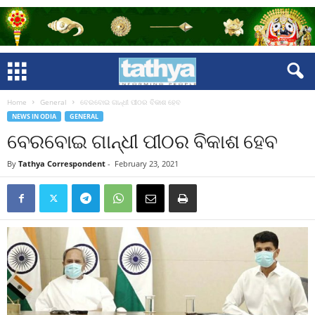
Home
General
ବେରବୋଇ ଗାନ୍ଧୀ ପୀଠର ବିକାଶ ହେବ
NEWS IN ODIA
GENERAL
ବେରବୋଇ ଗାନ୍ଧୀ ପୀଠର ବିକାଶ ହେବ
By
Tathya Correspondent
-
February 23, 2021