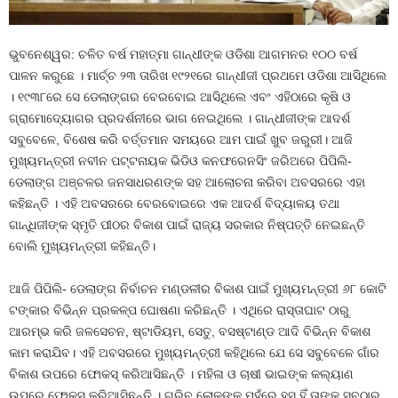
ଭୁବନେଶ୍ୱର: ଚଳିତ ବର୍ଷ ମହାତ୍ମା ଗାନ୍ଧୀଙ୍କ ଓଡିଶା ଆଗମନର ୧୦୦ ବର୍ଷ
ପାଳନ କରୁଛେ । ମାର୍ଚ୍ଚ ୨୩ ତାରିଖ ୧୯୨୧ରେ ଗାନ୍ଧୀଜୀ ପ୍ରଥମେ ଓଡିଶା ଆସିଥିଲେ
। ୧୯୩୮ରେ ସେ ଡେଲାଙ୍ଗର ବେରବୋଇ ଆସିଥିଲେ ଏବଂ ଏହିଠାରେ କୃଷି ଓ
ଗ୍ରାମୋଦ୍ୟୋଗର ପ୍ରଦର୍ଶନୀରେ ଭାଗ ନେଇଥିଲେ । ଗାନ୍ଧୀଜୀଙ୍କ ଆଦର୍ଶ
ସବୁବେଳେ, ବିଶେଷ କରି ବର୍ତ୍ତମାନ ସମୟରେ ଆମ ପାଇଁ ଖୁବ ଜରୁରୀ। ଆଜି
ମୁଖ୍ୟମନ୍ତ୍ରୀ ନବୀନ ପଟ୍ଟନାୟକ ଭିଡିଓ କନଫରେନସିଂ ଜରିଅରେ ପିପିଲି-
ଡେଲାଙ୍ଗ ଅଞ୍ଚଳର ଜନସାଧରଣଙ୍କ ସହ ଆଲୋଚନା କରିବା ଅବସରରେ ଏହା
କହିଛନ୍ତି । ଏହି ଅବସରରେ ବେରବୋଇରେ ଏକ ଆଦର୍ଶ ବିଦ୍ୟାଳୟ ତଥା
ଗାନ୍ଧିଜୀଙ୍କ ସ୍ମୃତି ପୀଠର ବିକାଶ ପାଇଁ ରାଜ୍ୟ ସରକାର ନିଷ୍ପତ୍ତି ନେଇଛନ୍ତି
ବୋଲି ମୁଖ୍ୟମନ୍ତ୍ରୀ କହିଛନ୍ତି।
ଆଜି ପିପିଲି- ଡେଲାଙ୍ଗ ନିର୍ବାଚନ ମଣ୍ଡଳୀର ବିକାଶ ପାଇଁ ମୁଖ୍ୟମନ୍ତ୍ରୀ ୬୮ କୋଟି
ଟଙ୍କାର ବିଭିନ୍ନ ପ୍ରକଳ୍ପ ଘୋଷଣା କରିଛନ୍ତି । ଏଥିରେ ରାସ୍ତାଘାଟ ଠାରୁ
ଆରମ୍ଭ କରି ଜଳସେଚନ, ଷ୍ଟାଡିୟମ, ସେତୁ, ବସଷ୍ଟାଣ୍ଡ ଆଦି ବିଭିନ୍ନ ବିକାଶ
କାମ କରାଯିବ। ଏହି ଅବସରରେ ମୁଖ୍ୟମନ୍ତ୍ରୀ କହିଥିଲେ ଯେ ସେ ସବୁବେଳେ ଗାଁର
ବିକାଶ ଉପରେ ଫୋକସ୍ କରିଆସିଛନ୍ତି । ମହିଳା ଓ ଚାଷୀ ଭାଇଙ୍କ କଲ୍ୟାଣ
ଉପରେ ଫୋକସ୍ କରିଆସିଛନ୍ତି । ଗରିବ ଲୋକଙ୍କ ମୁହଁରେ ହସ ହିଁ ତାଙ୍କୁ ସବୁଠାରୁ