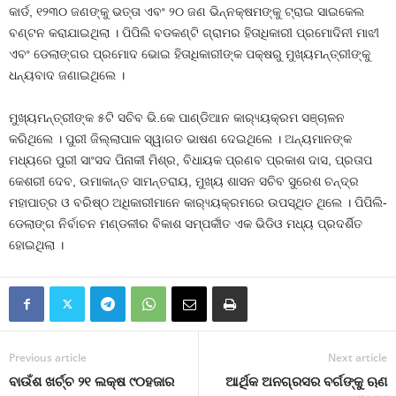
କାର୍ଡ, ୧୨୩୦ ଜଣଙ୍କୁ ଭତ୍ତା ଏବଂ ୨୦ ଜଣ ଭିନ୍ନକ୍ଷମଙ୍କୁ ଟ୍ରାଇ ସାଇକେଲ
ବଣ୍ଟନ କରାଯାଇଥିଲା । ପିପିଲି ବଡକଣ୍ଟି ଗ୍ରାମର ହିତାଧିକାରୀ ପ୍ରମୋଦିନୀ ମାଝୀ
ଏବଂ ଡେଲାଙ୍ଗର ପ୍ରମୋଦ ଭୋଇ ହିତାଧିକାରୀଙ୍କ ପକ୍ଷରୁ ମୁଖ୍ୟମନ୍ତ୍ରୀଙ୍କୁ
ଧନ୍ୟବାଦ ଜଣାଇଥିଲେ ।
ମୁଖ୍ୟମନ୍ତ୍ରୀଙ୍କ ୫ଟି ସଚିବ ଭି.କେ ପାଣ୍ଡିଆନ କାର‌୍ୟ୍ୟକ୍ରମ ସଞ୍ଚାଳନ
କରିଥିଲେ । ପୁରୀ ଜିଲ୍ଲାପାଳ ସ୍ୱାଗତ ଭାଷଣ ଦେଇଥିଲେ । ଅନ୍ୟମାନଙ୍କ
ମଧ୍ୟରେ ପୁରୀ ସାଂସଦ ପିନାକୀ ମିଶ୍ର, ବିଧାୟକ ପ୍ରଣବ ପ୍ରକାଶ ଦାସ, ପ୍ରତାପ
କେଶରୀ ଦେବ, ଉମାକାନ୍ତ ସାମନ୍ତରାୟ, ମୁଖ୍ୟ ଶାସନ ସଚିବ ସୁରେଶ ଚନ୍ଦ୍ର
ମହାପାତ୍ର ଓ ବରିଷ୍ଠ ଅଧିକାରୀମାନେ କାର‌୍ୟ୍ୟକ୍ରମରେ ଉପସ୍ଥିତ ଥିଲେ । ପିପିଲି-
ଡେଲାଙ୍ଗ ନିର୍ବାଚନ ମଣ୍ଡଳୀର ବିକାଶ ସମ୍ପର୍କୀତ ଏକ ଭିଡିଓ ମଧ୍ୟ ପ୍ରଦର୍ଶିତ
ହୋଇଥିଲା ।
Previous article
Next article
ବାଉଁଶ ଖର୍ଚ୍ଚ ୨୧ ଲକ୍ଷ ୯୦ହଜାର
ଆର୍ଥିକ ଅନଗ୍ରସର ବର୍ଗଙ୍କୁ ଋଣ