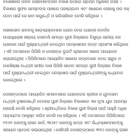
ବିଶେଷକରି ଗରିବ ଲୋକମାନଙ୍କର ବିକାଶ ଉପରେ ପ୍ରଥମ ଅଧିକାର ରହିଛି ।
ବିକାଶର ସୁଫଳ ସମସ୍ତଙ୍କ ପାଖରେ ପହଞ୍ଚାଇବା ଏବଂ ସାଧାରଣ ଲୋକକୁ ତାର ହକ୍
ଦେବା ପାଇଁ ସେ କାମ କରୁଛନ୍ତି ଓ କରିଚାଲିବେ ବୋଲି କହିଥିଲେ ।
ଲୋକସେବା ଭବନରୁ କାର‌୍ୟ୍ୟକ୍ରମରେ ଯୋଗ ଦେଇ ଯୋଜନା ବୋର୍ଡର
ଉପାଧ୍ୟକ୍ଷ ସଞ୍ଜୟ ଦାସବର୍ମା ସମଗ୍ର ପୁରୀ ଜିଲ୍ଲାରେ ବିଶୁଦ୍ଧ ପାନୀୟ ଜଳ
ଯୋଗାଣ ପାଇଁ ମୁଖ୍ୟମନ୍ତ୍ରୀ ନେଇଥିବା ପଦକ୍ଷେପର ଉଚ୍ଚ ପ୍ରଶଂସା କରିଥିଲେ
। ଏହି ଅବସରରେ ପିପିଲି ଓ ଡେଲାଙ୍ଗ ଦୁଇଟି ସ୍ଥାନରେ ସଭାର ଆୟୋଜନ
କରାଯାଇଥିଲା । ପିପିଲିଠାରେ ଆୟୋଜିତ ସଭାରେ ଉଦ୍ବୋଧନ ଦେଇ ସ୍କୁଲ ଓ
ଗଣଶିକ୍ଷା ମନ୍ତ୍ରୀ ସମୀର ଦାଶ ପିପିଲି ସମେତ ସମଗ୍ର ପୁରୀ ଜିଲ୍ଲାର ବିକାଶ
ପାଇଁ ମୁଖ୍ୟମନ୍ତ୍ରୀ ନେଇଥିବା ପଦକ୍ଷେପ ପାଇଁ ମୁଖ୍ୟମନ୍ତ୍ରୀଙ୍କୁ ଧନ୍ୟବାଦ
ଜଣାଇଥିଲେ ।
ଡେଲାଙ୍ଗଠାରେ ଆୟୋଜିତ ସମାବେଶରେ ଯୋଗଦେଇ କ୍ରୀଡା ଓ ଯୁବସେବା
ମନ୍ତ୍ରୀ ତୁଷାରକାନ୍ତି ବେହେରା ପୁରୀ ଜିଲ୍ଲାର ବିକାଶରେ ଏକ ନୂଆ ଯୁଗ ଆରମ୍ଭ
ହୋଇଛି ବୋଲି କହିଥିଲେ । ଶ୍ରୀମନ୍ଦିରର ବିକାଶ ପୁରୀ ଜିଲ୍ଲା ପାଇଁ ଆହୁରି ଅଧିକ
ପର‌୍ୟ୍ୟଟକ ଆକୃଷ୍ଟ କରିବ ବୋଲି ସେ କହିଥିଲେ । ଏହି ଅବସରରେ ପିପିଲିଠାରେ
୧୭୬୧ ଜଣଙ୍କୁ ରାସନ କାର୍ଡ, ୩୦୫୯ ଜଣଙ୍କୁ ଭତ୍ତା ଏବଂ ଭିନ୍ନକ୍ଷମମାନଙ୍କୁ
ସହାୟତା ପ୍ରଦାନ କରାଯାଇଥିଲା । ସେହିପରି ଡେଲାଙ୍ଗଠାରେ ୩୨୦ ଜଣଙ୍କୁ ରାସନ