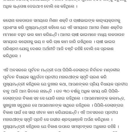
ଅଧିକ ସନ୍ତୋଷ ଦେଇଥାଏ ବୋଲି ସେ କହିଥିଲେ ।
କରୋନା ଲକଡାଉନ ସମୟରେ ମିଶନ ଶକ୍ତି ଓ ଚାଷୀଭାଇଙ୍କ କାର‌୍ୟ୍ୟକ୍ରମକୁ
ପ୍ରଶଂସା କରି ମୁଖ୍ୟମନ୍ତ୍ରୀ କହିଲେ ଯେ ଏହି ସମୟରେ ଆମର ମିଶନ ଶକ୍ତିର
ମା’ମାନେ ବହୁତ ଭଲ କାମ କରିଛନ୍ତି। ଆମର ଚାଷୀ ଭାଇମାନେ ମଧ୍ୟ ଲକଡାଉନ
ସମୟରେ କରୋନାକୁ ଭୟ ନ କରି ଚାଷ କାମ ଜାରି ରଖିଥିଲେ । ଚାଷୀ ଭାଇର
ପରିଶ୍ରମ ଯୋଗୁ ଦେଶର ଅର୍ଥନୀତି ଆଜି ବଞ୍ଚି ରହିଛି ବୋଲି ସେ ପ୍ରକାଶ
କରିଥିଲେ ।
ଏହି ଅବସରରେ ପୂର୍ବତନ ମନ୍ତ୍ରୀ ତଥା ପିପିଲି-ଡେଲାଙ୍ଗ ନିର୍ବାଚନ ମଣ୍ଡଳୀର
ପୂର୍ବତନ ବିଧାୟକ ସ୍ୱର୍ଗତଃ ପ୍ରଦୀପ ମହାରଥୀଙ୍କ ସ୍ମୃତି ଚାରଣ କରି
ମୁଖ୍ୟମନ୍ତ୍ରୀ କହିଥିଲେ ଯେ ଦୁଃଖର କଥା, ଆପଣଙ୍କର ପ୍ରିୟ ବିଧାୟକ ପ୍ରଦୀପ
ବାବୁ ଆଜି ଆମ ଭିତରେ ନାହାନ୍ତି । ଗତ ୩୦ ବର୍ଷରୁ ଅଧିକ ସମୟ ଧରି ପିପିଲି-
ଡେଲାଙ୍ଗର ବିକାଶ ସହ ସେ ଯୋଡି ହୋଇ ରହିଥିଲେ । ଆପଣମାନଙ୍କ ଭଲମନ୍ଦ,
ସୁଖଦୁଃଖ ସବୁଥିରେ ସେ ଆପଣମାନଙ୍କ ସାଥିରେ ରହିଥିଲେ । ପିପିଲି-ଡେଲାଙ୍ଗର
ବିକାଶ ପାଇଁ ସେ ସାରା ଜୀବନ କାମ କରିଯାଇଛନ୍ତି। ଏହି ଅବସରରେ ପ୍ରଦୀପ
ମହାରଥୀଙ୍କ ସ୍ମୃତି ପ୍ରତି ସେ ଗଭୀର ଶ୍ରଦ୍ଧାଞ୍ଜଳି ଅର୍ପଣ କରିଥିଲେ ।
ମୁଖ୍ୟମନ୍ତ୍ରୀ କହିଥିଲେ ଯେ ବିକାଶ ଉପରେ ସମସ୍ତଙ୍କର ଅଧିକାର ରହିଛି ।