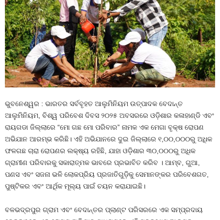
ଭୁବନେଶ୍ୱର : ଭାରତର ସର୍ବବୃହତ ଆଲୁମିନିୟମ ଉତ୍ପାଦକ ବେଦାନ୍ତ
ଆଲୁମିନିୟମ, ବିଶ୍ୱ ପରିବେଶ ଦିବସ ୨୦୨୫ ଅବସରରେ ଓଡ଼ିଶାର କଳାହାଣ୍ଡି ଏବଂ
ରାୟଗଡା ଜିଲ୍ଲାରେ “ମୋ ଗଛ ମୋ ପରିବାର” ନାମକ ଏକ ମେଗା ବୃକ୍ଷ ରୋପଣ
ଅଭିଯାନ ଆରମ୍ଭ କରିଛି। ଏହି ଅଭିଯାନରେ ଦୁଇ ଜିଲ୍ଲାରେ ୧,୦୦,୦୦୦ରୁ ଅଧିକ
ଫଳଗଛ ଚାରା ରୋପଣର ଲକ୍ଷ୍ୟ ରହିଛି, ଯାହା ଓଡ଼ିଶାର ୩୦,୦୦୦ରୁ ଅଧିକ
ଗ୍ରାମୀଣ ପରିବାରକୁ ସକାରାତ୍ମକ ଭାବରେ ପ୍ରଭାବିତ କରିବ । ଆମ୍ବ, ଗୁଆ,
ପଣସ ଏବଂ ସଜନା ଭଳି ଲୋକପ୍ରିୟ ପ୍ରଜାତିଗୁଡ଼ିକୁ ସେମାନଙ୍କର ପରିବେଶଗତ,
ପୁଷ୍ଟିକର ଏବଂ ଆର୍ଥିକ ମୂଲ୍ୟ ପାଇଁ ଚୟନ କରାଯାଇଛି।
ବଳଭଦ୍ରପୁର ଗ୍ରାମ ଏବଂ ବେଦାନ୍ତର ପ୍ଲାଣ୍ଟ ପରିସରରେ ଏକ ସମ୍ପ୍ରଦାୟ