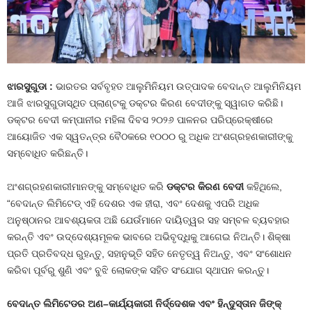
ଝାରସୁଗୁଡା
:
ଭାରତର ସର୍ବବୃହତ ଆଲୁମିନିୟମ ଉତ୍ପାଦକ ବେଦାନ୍ତ ଆଲୁମିନିୟମ
ଆଜି ଝାରସୁଗୁଡାସ୍ଥିତ ପ୍ଲାଣ୍ଟକୁ ଡକ୍ଟର କିରଣ ବେଦୀଙ୍କୁ ସ୍ୱାଗତ କରିଛି।
ଡକ୍ଟର ବେଦୀ କମ୍ପାନୀର ମହିଳା ଦିବସ ୨୦୨୬ ପାଳନର ପରିପ୍ରେକ୍ଷୀରେ
ଆୟୋଜିତ ଏକ ସ୍ୱତନ୍ତ୍ର ବୈଠକରେ ୧୦୦୦ ରୁ ଅଧିକ ଅଂଶଗ୍ରହଣକାରୀଙ୍କୁ
ସମ୍ବୋଧିତ କରିଛନ୍ତି।
ଅଂଶଗ୍ରହଣକାରୀମାନଙ୍କୁ ସମ୍ବୋଧିତ କରି
ଡକ୍ଟର
କିରଣ
ବେଦୀ
କହିଥିଲେ,
“ବେଦାନ୍ତ ଲିମିଟେଡ୍ ଏହି ଦେଶର ଏକ ହୀରା, ଏବଂ ଦେଶକୁ ଏପରି ଅଧିକ
ଅନୁଷ୍ଠାନର ଆବଶ୍ୟକତା ଅଛି ଯେଉଁମାନେ ଦାୟିତ୍ୱର ସହ ସମ୍ବଳ ବ୍ୟବହାର
କରନ୍ତି ଏବଂ ଉଦ୍ଦେଶ୍ୟମୂଳକ ଭାବରେ ଅଭିବୃଦ୍ଧିକୁ ଆଗେଇ ନିଅନ୍ତି। ଶିକ୍ଷା
ପ୍ରତି ପ୍ରତିବଦ୍ଧ ରୁହନ୍ତୁ, ସହାନୁଭୂତି ସହିତ ନେତୃତ୍ୱ ନିଅନ୍ତୁ, ଏବଂ ସଂଶୋଧନ
କରିବା ପୂର୍ବରୁ ଶୁଣି ଏବଂ ବୁଝି ଲୋକଙ୍କ ସହିତ ସଂଯୋଗ ସ୍ଥାପନ କରନ୍ତୁ।
ବେଦାନ୍ତ
ଲିମିଟେଡର
ଅଣ
–
କାର୍ଯ୍ୟକାରୀ
ନିର୍ଦ୍ଦେଶକ
ଏବଂ
ହିନ୍ଦୁସ୍ତାନ
ଜିଙ୍କ୍