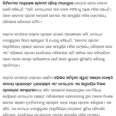
ଲିମିଟେଡର
ଅଧ୍ୟକ୍ଷା
ଶ୍ରୀମତୀ
ପ୍ରିୟା
ଅଗ୍ରୱାଲ
ହେବ୍ବର ତାଙ୍କ ମତାମତ
ଯୋଡି କହିଛନ୍ତି, “ଆଜି, ବେଦାନ୍ତରେ ଆମ ଦଳର ୨୩% ରୁ ଅଧିକ ମହିଳା ଅଛନ୍ତି।
ଆମେ ଭାରତର ପ୍ରଥମ କମ୍ପାନୀ ଭାବରେ ଏକ ସମ୍ପୂର୍ଣ୍ଣ ମହିଳା ପୋଟଲାଇନ୍
ପରିଚାଳନା କରିବାରେ ଗର୍ବିତ।
ଡକ୍ଟର ବେଦୀଙ୍କ ଗସ୍ତର ପ୍ରଭାବ ଉପରେ ଆଲୋକପାତ କରି, ବେଦାନ୍ତ
ଝାରସୁଗୁଡାର ସିଇଓ ଶ୍ରୀଯୁକ୍ତ ସି ଚନ୍ଦ୍ରୁ କହିଛନ୍ତି, “ଭାରତର ପ୍ରଥମ
ଆଲୁମିନିୟମ୍ ପ୍ଲାଣ୍ଟ ଭାବରେ ଯାହା ସମ୍ପୂର୍ଣ୍ଣ ମହିଳା ପଟ୍ଲାଇନ୍ ପରିଚାଳନା କରେ
ଏବଂ ଓଡ଼ିଶାରେ ପ୍ରଥମ ଯେଉଁଠାରେ ମହିଳାମାନେ ରାତି ପାଳିରେ କାମ କରିପାରିବେ,
ଆମେ ଆମର ସମସ୍ତ କର୍ମଚାରୀଙ୍କ ପାଇଁ ସମାନ ସୁଯୋଗ ସୁନିଶ୍ଚିତ କରିବାକୁ
ପ୍ରତିବଦ୍ଧ।
ଡକ୍ଟର ବେଦୀଙ୍କ ଗସ୍ତରେ ପଶ୍ଚିମ
ଓଡ଼ିଶାର
ସର୍ବବୃହତ
ସ୍ୱୟଂ
ସହାୟକ
ଗୋଷ୍ଠୀ
ସମବାୟ
ପ୍ରୋଜେକ୍ଟ
ଶୁ
ଭଲକ୍ଷ୍ମୀ
ଏବଂ
ବେଦାନ୍ତର
ଏକ
ସାମୁଦାୟିକ
ବିକାଶ
ପ୍ରକଳ୍ପର
ସଦସ୍ୟମାନ
ଙ୍କ ସହିତ ଆଲୋଚନା କରାଯାଇଥିଲା। ସେ ବିଭିନ୍ନ
କାର୍ଯ୍ୟରେ ବେଦାନ୍ତର ପ୍ଲାଣ୍ଟ ପରିଚାଳନାରେ ଯୋଗଦେବାକୁ ଥିବା ଅନେକ ବିଶେଷ
ଭାବରେ ସକ୍ଷମ ବୃତ୍ତିଗତଙ୍କୁ ପ୍ରସ୍ତାବ ପତ୍ର ମଧ୍ୟ ପ୍ରଦାନ କରିଥିଲେ। ଏହା
ସହିତ, ସେ ବେଦାନ୍ତ ଝାରସୁଗୁଡାର ଆଲୁମିନିୟମ୍ ଉତ୍ପାଦନ ସୁବିଧା ପରିଦର୍ଶନ
କରିଥିଲେ, ଯେଉଁଠାରେ ସେ ଭାରତର ପ୍ରଥମ ସମ୍ପୂର୍ଣ୍ଣ ମହିଳା ପଟଲାଇନ୍,