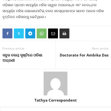
ଓଡ଼ିଶାର ପ୍ରଥମ ସମ୍ପୂର୍ଣ୍ଣ ମହିଳା ପାୱାର ଅପରେସନ୍ସ ଏବଂ ବେଦାନ୍ତର
ସମ୍ପୂର୍ଣ୍ଣ ମହିଳା ଲୋକୋମୋଟିଭ୍ ଦଳର ସଦସ୍ୟମାନଙ୍କ ସମେତ ଅନେକ ମହିଳା
ବୃତ୍ତିଗତ ମହିଳାଙ୍କୁ ଭେଟିଥିଲେ।
Previous article
Next article
ସବୁଜ ବଳୟ ସୃଷ୍ଟିରେ ଓଡିଶା
Doctorate For Ambika Das
ଅଗ୍ରଣୀ
Tathya Correspondent