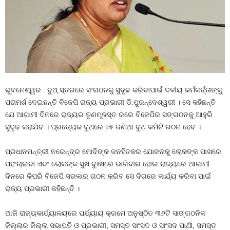
ଭୁବନେଶ୍ୱର : ବୁଥ୍‍ ସ୍ତରରେ ସଂଗଠନକୁ ସୁଦୃଢ କରିବାପାଇଁ ଦଳୀୟ କର୍ମକର୍ତ୍ତାଙ୍କୁ
ପରାମର୍ଶ ଦେଇଛନ୍ତି ବିଜେପି ରାଜ୍ୟ ପ୍ରଭାରୀ ଡି.ପୁରନ୍ଦେଶ୍ୱରୀ । ସେ କହିଛନ୍ତି
ଯେ ଆଗାମୀ ଦିନରେ ରାଜ୍ୟର ତୃଣମୂଳସ୍ତ ରରେ ବିଜେପିର ସଙ୍ଗଠନକୁ ଆହୁରି
ସୁଦୃଢ କରାଯିବ । ପ୍ରତ୍ୟେକ ବୁଥରେ ୨୫ ଜଣିଆ ବୁଥ କମିଟି ଗଠନ ହେବ ।
ପ୍ରଧାନମନ୍ତ୍ରୀ ନରେନ୍ଦ୍ର ମୋଦିଙ୍କ ଜନହିତକର ଯୋଜନାକୁ ଲୋକଙ୍କ ପାଖରେ
ପହଂଚାଇବା ଏବଂ ଲୋକଙ୍କ ସୁଖ ଦୁଃଖରେ ଭାଗିଦାର ହୋଇ ରାଜ୍ୟରେ ଆଗାମୀ
ଦିନରେ କିପରି ବିଜେପି ସରକାର ଗଠନ କରିବ ସେ ଦିଗରେ କାର୍ଯ୍ୟ କରିବା ପାଇଁ
ରାଜ୍ୟ ପ୍ରଭାରୀ କହିଛନ୍ତି ।
ଆଜି ରାଜ୍ୟକାର୍ଯ୍ୟାଳୟରେ ପର୍ଯ୍ୟାୟ କ୍ରମେ ଅନୁଷ୍ଠିତ ୩୬ଟି ସାଙ୍ଗଠନିକ
ଜିଲ୍ଲାର ଜିଲ୍ଲା ସଭାପତି ଓ ପ୍ରଭାରୀ, ସମସ୍ତ ସାଂସଦ ଓ ସାଂସଦ ପାର୍ଥୀ, ସମସ୍ତ