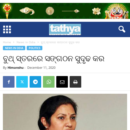
Home
News in Odia
ବୁଥ୍‍ ସ୍ତରରେ ସଙ୍ଗଠନ ସୁଦୃୃଢ କର
NEWS IN ODIA
POLITICS
ବୁଥ୍‍ ସ୍ତରରେ ସଙ୍ଗଠନ ସୁଦୃୃଢ କର
By
Himanshu
-
December 11, 2020