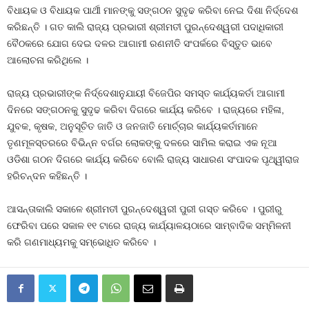
ବିଧାୟକ ଓ ବିଧାୟକ ପାର୍ଥୀ ମାନଙ୍କୁ ସଙ୍ଗଠନ ସୁଦୃଢ କରିବା ନେଇ ଦିଶା ନିର୍ଦ୍ଦେଶ
କରିଛନ୍ତି । ଗତ କାଲି ରାଜ୍ୟ ପ୍ରଭାରୀ ଶ୍ରୀମତୀ ପୁରନ୍ଦେଶ୍ୱରୀ ପଦାଧିକାରୀ
ବୈଠକରେ ଯୋଗ ଦେଇ ଦଳର ଆଗାମୀ ରଣନୀତି ସଂପର୍କରେ ବିସ୍ତୁତ ଭାବେ
ଆଲୋଚନା କରିଥିଲେ ।
ରାଜ୍ୟ ପ୍ରଭାରୀଙ୍କ ନିର୍ଦ୍ଦେଶାନୁଯାୟୀ ବିଜେପିର ସମସ୍ତ କାର୍ଯ୍ୟକର୍ତା ଆଗାମୀ
ଦିନରେ ସଙ୍ଗଠନକୁ ସୁଦୃଢ କରିବା ଦିଗରେ କାର୍ଯ୍ୟ କରିବେ । ରାଜ୍ୟରେ ମହିଳା,
ଯୁବକ, କୃଷକ, ଅନୁସୂଚିତ ଜାତି ଓ ଜନଜାତି ମୋର୍ଚ୍ଚାର କାର୍ଯ୍ୟକର୍ତାମାନେ
ତୃଣମୂଳସ୍ତରରେ ବିଭିନ୍ନ ବର୍ଗର ଲୋକଙ୍କୁ ଦଳରେ ସାମିଲ କରାଇ ଏକ ନୂଆ
ଓଡିଶା ଗଠନ ଦିଗରେ କାର୍ଯ୍ୟ କରିବେ ବୋଲି ରାଜ୍ୟ ସାଧାରଣ ସଂପାଦକ ପୃଥ୍ୱୀରାଜ
ହରିଚନ୍ଦନ କହିଛନ୍ତି ।
ଆସନ୍ତାକାଲି ସକାଳେ ଶ୍ରୀମତୀ ପୁରନ୍ଦେଶ୍ୱରୀ ପୁରୀ ଗସ୍ତ କରିବେ । ପୁରୀରୁ
ଫେରିବା ପରେ ସକାଳ ୧୧ ଟାରେ ରାଜ୍ୟ କାର୍ଯ୍ୟାଳୟଠାରେ ସାମ୍ବାଦିକ ସମ୍ମିଳନୀ
କରି ଗଣମାଧ୍ୟମକୁ ସମ୍ଭୋଧିତ କରିବେ ।