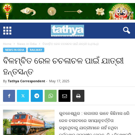
Home
News in Odia
ବିଳମ୍ବିତ ରେଳ ଚଚଳାଚଳ ପାଇଁ ଯାତ୍ରୀ ହନ୍ତସନ୍ତ
NEWS IN ODIA
RAILWAY
ବିଳମ୍ବିତ ରେଳ ଚଚଳାଚଳ ପାଇଁ ଯାତ୍ରୀ
ହନ୍ତସନ୍ତ
By
Tathya Correspondent
-
May 17, 2025
ଭୁବନେଶ୍ୱର : ଲଗାତାର ଭାବେ କିଛିମାସ ଧରି
ରେଳ ଚଳାଚଳରେ ସମୟାନୁବର୍ତ୍ତିତା
ରହୁନଥିବାରୁ ଯାତ୍ରୀମାନେ ନାହିଁ ନଥିବା