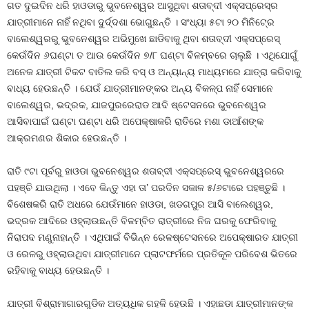
ଗତ ଦୁଇଦିନ ଧରି ହାଓଡାରୁ ଭୁବନେଶ୍ୱର ଆସୁଥିବା ଶତାବ୍ଦୀ ଏକ୍ସପ୍ରେସ୍‍ର
ଯାତ୍ରୀମାନେ ନାହିଁ ନଥିବା ଦୁର୍ଦ୍ଦଶା ଭୋଗୁଛନ୍ତି । ସଂଧ୍ୟା ୫ଟା ୨୦ ମିନିଟ୍‍ରେ
ବାଲେଶ୍ୱରରୁ ଭୁବନେଶ୍ୱର ଅଭିମୁଖେ ଛାଡିବାକୁ ଥିବା ଶତାବ୍ଦୀ ଏକ୍ସପ୍ରେସ୍‍
କେଉଁଦିନ ୬ଘଣ୍ଟା ତ ଆଉ କେଉଁଦିନ ୭/୮ ଘଣ୍ଟା ବିଳମ୍ବରେ ଚାଲୁଛି । ଏଥିଯୋଗୁଁ
ଅନେକ ଯାତ୍ରୀ ଟିକଟ ବାତିଲ କରି ବସ୍‍ ଓ ଅନ୍ୟାନ୍ୟ ମାଧ୍ୟମରେ ଯାତ୍ରା କରିବାକୁ
ବାଧ୍ୟ ହେଉଛନ୍ତି । ଯେଉଁ ଯାତ୍ରୀମାନଙ୍କର ଅନ୍ୟ ବିକଳ୍ପ ନାହିଁ ସେମାନେ
ବାଲେଶ୍ୱର, ଭଦ୍ରକ, ଯାଜପୁରରେରାଡ ଆଦି ଷ୍ଟେସନରେ ଭୁବନେଶ୍ୱର
ଆସିବାପାଇଁ ଘଣ୍ଟା ଘଣ୍ଟା ଧରି ଅପେକ୍ଷାକରି ରାତିରେ ମଶା ଡାଆଁଶଙ୍କ
ଆକ୍ରମଣର ଶିକାର ହେଉଛନ୍ତି ।
ରାତି ୯ଟା ପୂର୍ବରୁ ହାଓଡା ଭୁବନେଶ୍ୱର ଶତାବ୍ଦୀ ଏକ୍ସପ୍ରେସ୍‍ ଭୁବନେଶ୍ୱରରେ
ପହଞ୍ଚି ଯାଉଥିଲା । ଏବେ କିନ୍ତୁ ଏହା ତା’ ପରଦିନ ସକାଳ ୫/୬ଟାରେ ପହଞ୍ଚୁଛି ।
ବିଶେଷକରି ରାତି ଅଧରେ ଯେଉଁମାନେ ହାଓଡା, ଖଡଗପୁର ଆସି ବାଲେଶ୍ୱର,
ଭଦ୍ରକ ଆଦିରେ ଓହ୍ଲାଉଛନ୍ତି ବିଳମ୍ବିତ ରାତ୍ରୀରେ ନିଜ ଘରକୁ ଫେରିବାକୁ
ନିରାପଦ ମଣୁନାହାନ୍ତି । ଏଥିପାଇଁ ବିଭିନ୍ନ ରେଳଷ୍ଟେସନରେ ଅପେକ୍ଷାରତ ଯାତ୍ରୀ
ଓ ରେଳରୁ ଓହ୍ଲାଉଥିବା ଯାତ୍ରୀମାନେ ପ୍ଲାଟଫର୍ମରେ ପ୍ରତିକୂଳ ପରିବେଶ ଭିତରେ
ରହିବାକୁ ବାଧ୍ୟ ହେଉଛନ୍ତି ।
ଯାତ୍ରୀ ବିଶ୍ରାମାଗାରଗୁଡିକ ଅତ୍ୟଧିକ ଗହଳି ହେଉଛି । ଏହାଛଡା ଯାତ୍ରୀମାନଙ୍କ