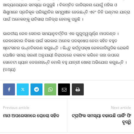
ଖାଦ୍ୟପେୟରେ ସମସ୍ୟା ଉପୁଜୁଛି । ବିଳମ୍ବିତ ଗାଡିଚାଳନା ଯୋଗୁଁ ମହିଳା ଓ
ଶିଶୁମାନେ ପ୍ରତିକୂଳ ପରିସ୍ଥିତିର ସମ୍ମୁଖୀନ ହେଉଛନ୍ତି ଏବଂ ତିନି ଘଣ୍ଟାର ଯାତ୍ରା
ପାଇଁ ଅନେକଙ୍କୁ ରାତିସାରା ଅନିଦ୍ରା ହେବାକୁ ପଡୁଛି ।
ଭାରତୀୟ ରେଳ ସେବାର ସମୟାନୁବର୍ତ୍ତିତା ଏକ ଗୁରୁତ୍ୱପୂର୍ଣ୍ଣ ମାପଦଣ୍ଡ ।
ରେଳସେବାର ବିକାଶ ପାଇଁ ସରକାର ଅନେକ ପଦକ୍ଷେପ ନେବା ସହିତ ବହୁତ
ଷ୍ଟେସନର ଉନ୍ନତିକରଣ କରୁଛନ୍ତି । କିନ୍ତୁ କର୍ତ୍ତୃପକ୍ଷ ରେଳଗାଡିଗୁଡିକ ଯେଭଳି
ଘୋଷିତ ସମୟ ସରଣୀ ଅନୁଯାୟୀ ନିରାପଦରେ ଚଳାଚଳ କରିବେ ତାହା ଉପରେ
ସେତେଟା ଧ୍ୟାନ ଦେଉନାହାନ୍ତି ବୋଲି ବହୁ ଯାତ୍ରୀ ଖୋଲା ଅଭିଯୋଗ କରୁଛନ୍ତି ।
(ତଥ୍ୟ)
Previous article
Next article
ମାଓ ଅପରେସନରେ ରୋଲୋ ସହିଦ
ଟ୍ରାଫିକ ସମସ୍ୟା ବଢାଉଛି ପାର୍କିଂ ଫି
ବୃଦ୍ଧିି