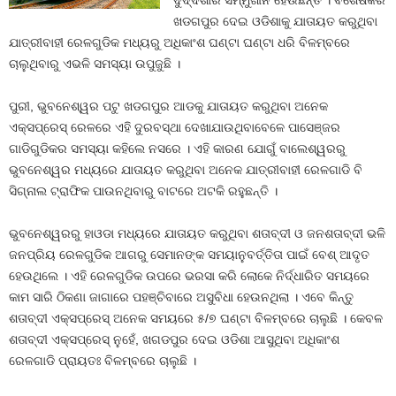
ଦୁର୍ଦ୍ଦଶାର ସମ୍ମୁଖୀନ ହେଉଛନ୍ତି । ବିଶେଷକରି
ଖଡଗପୁର ଦେଇ ଓଡିଶାକୁ ଯାତାୟତ କରୁଥିବା
ଯାତ୍ରୀବାହୀ ରେଳଗୁଡିକ ମଧ୍ୟରୁ ଅଧିକାଂଶ ଘଣ୍ଟା ଘଣ୍ଟା ଧରି ବିଳମ୍ବରେ
ଚାଲୁଥିବାରୁ ଏଭଳି ସମସ୍ୟା ଉପୁଜୁଛି ।
ପୁରୀ, ଭୁବନେଶ୍ୱର ପଟୁ ଖଡଗପୁର ଆଡକୁ ଯାତାୟତ କରୁଥିବା ଅନେକ
ଏକ୍ସପ୍ରେସ୍‍ ରେଳରେ ଏହି ଦୁରବସ୍ଥା ଦେଖାଯାଉଥିବାବେଳେ ପାସେଞ୍ଜର
ଗାଡିଗୁଡିକର ସମସ୍ୟା କହିଲେ ନସରେ । ଏହି କାରଣ ଯୋଗୁଁ ବାଲେଶ୍ୱରରୁ
ଭୁବନେଶ୍ୱର ମଧ୍ୟରେ ଯାତାୟତ କରୁଥିବା ଅନେକ ଯାତ୍ରୀବାହୀ ରେଳଗାଡି ବି
ସିଗ୍ନାଲ ଟ୍ରାଫିକ ପାଉନଥିବାରୁ ବାଟରେ ଅଟକି ରହୁଛନ୍ତି ।
ଭୁବନେଶ୍ୱରରୁ ହାଓଡା ମଧ୍ୟରେ ଯାତାୟତ କରୁଥିବା ଶତାବ୍ଦୀ ଓ ଜନଶତାବ୍ଦୀ ଭଳି
ଜନପ୍ରିୟ ରେଳଗୁଡିକ ଆଗରୁ ସେମାନଙ୍କ ସମୟାନୁବର୍ତ୍ତିତା ପାଇଁ ବେଶ୍‍ ଆଦୃତ
ହେଉଥିଲେ । ଏହି ରେଳଗୁଡିକ ଉପରେ ଭରସା କରି ଲୋକେ ନିର୍ଦ୍ଧାରିତ ସମୟରେ
କାମ ସାରି ଠିକଣା ଜାଗାରେ ପହଞ୍ଚିବାରେ ଅସୁବିଧା ହେଉନଥିଲା । ଏବେ କିନ୍ତୁ
ଶତାବ୍ଦୀ ଏକ୍ସପ୍ରେସ୍‍ ଅନେକ ସମୟରେ ୫/୭ ଘଣ୍ଟା ବିଳମ୍ବରେ ଚାଲୁଛି । କେବଳ
ଶତାବ୍ଦୀ ଏକ୍ସପ୍ରେସ୍‍ ନୁହେଁ, ଖଗଡପୁର ଦେଇ ଓଡିଶା ଆସୁଥିବା ଅଧିକାଂଶ
ରେଳଗାଡି ପ୍ରାୟତଃ ବିଳମ୍ବରେ ଚାଲୁଛି ।