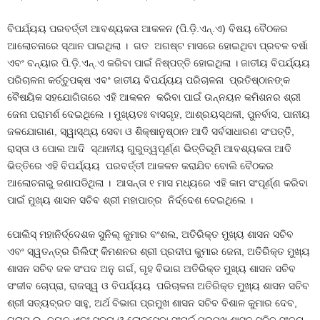
ବିପର୍ଯ୍ୟୟ ପରବର୍ତ୍ତୀ ଆବଶ୍ୟକତା ଆକଳନ (ପି.ଡ଼ି.ଏନ୍.ଏ) ବିଷୟ ବୈଠକର
ଆଲୋଚନାରେ ସ୍ଥାନ ପାଇଥିଲା । ଗତ ଅଗଷ୍ଟ ମାସରେ ହୋଇଥିବା ପ୍ରବଳ ବର୍ଷା
ଏବଂ ବନ୍ୟାର ପି.ଡ଼ି.ଏନ୍.ଏ କରିବା ପାଇଁ ନିଷ୍ପତ୍ତି ହୋଇଥିଲା । ଜାତୀୟ ବିପର୍ଯ୍ୟୟ
ପରିଚାଳନା କର୍ତ୍ତୁପକ୍ଷ ଏବଂ ଜାତୀୟ ବିପର୍ଯ୍ୟୟ ପରିଚାଳନା ପ୍ରତିଷ୍ଠାନଙ୍କ
ବୈଷୟିକ ସହଯୋଗିତାରେ ଏହି ଆକଳନ କରିବା ପାଇଁ ଉନ୍ନୟନ କମିଶନର ଶ୍ରୀ
ଜେନା ପରାମର୍ଶ ଦେଇଥିଲେ । ମୁଖ୍ୟତଃ ବାସଗୃହ, ଆଶ୍ରୟସ୍ଥଳୀ, ପୁନର୍ବାସ, ପାନୀୟ
ଜଳଯୋଗାଣ, ସ୍ୱାସ୍ଥ୍ୟ ସେବା ଓ ଶିକ୍ଷାନୁଷ୍ଠାନ ଆଦି ସର୍ବସାଧାରଣ ସଂପତ୍ତି,
ରାସ୍ତା ଓ ପୋଲ ଆଦି ସ୍ଥାନୀୟ ଗୁରୁତ୍ୱପୂର୍ଣ୍ଣ ଭିତ୍ତିଭୂମି ଆବଶ୍ୟକତା ଆଦି
ଭିତ୍ତିରେ ଏହି ବିପର୍ଯ୍ୟୟ ପରବର୍ତ୍ତୀ ଆକଳନ କରାଯିବ ବୋଲି ବୈଠକର
ଆଲୋଚନାରୁ ଜଣାପଡିଥିଲା । ଆସନ୍ତା ୧ ମାସ ମଧ୍ୟରେ ଏହି କାମ ସଂପୂର୍ଣ୍ଣ କରିବା
ପାଇଁ ମୁଖ୍ୟ ଶାସନ ସଚିବ ଶ୍ରୀ ମହାପାତ୍ର ନିର୍ଦ୍ଦେଶ ଦେଇଥିଲେ ।
ପୋଲିସ୍ ମହାନିର୍ଦ୍ଦେଶକ ସୁନିଲ୍ କୁମାର ବଂଶଲ, ଅତିରିକ୍ତ ମୁଖ୍ୟ ଶାସନ ସଚିବ
ଏବଂ ସ୍ୱତନ୍ତ୍ର ରିଲିଫ୍ କିମଶନର ଶ୍ରୀ ପ୍ରଦୀପ କୁମାର ଜେନା, ଅତିରିକ୍ତ ମୁଖ୍ୟ
ଶାସନ ସଚିବ ଜଳ ସଂପଦ ଅନୁ ଗର୍ଗ, ଗୃହ ବିଭାଗ ଅତିରିକ୍ତ ମୁଖ୍ୟ ଶାସନ ସଚିବ
ସଂଜୀବ ଚୋପ୍ରା, ରାଜସ୍ୱ ଓ ବିପର୍ଯ୍ୟୟ ପରିଚାଳନା ଅତିରିକ୍ତ ମୁଖ୍ୟ ଶାସନ ସଚିବ
ଶ୍ରୀ ସତ୍ୟବ୍ରତ ସାହୁ, ଅର୍ଥ ବିଭାଗ ପ୍ରମୁଖ ଶାସନ ସଚିବ ବିଶାଳ କୁମାର ଦେବ,