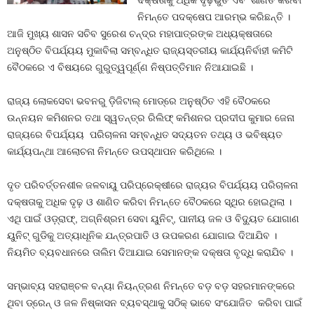
ଦକ୍ଷତାକୁ ଅଧିକ ଦୃଢ଼ିଭୁତ ଏବଂ ଶାଣିତ କରିବା
ନିମନ୍ତେ ପଦକ୍ଷେପ ଆରମ୍ଭ କରିଛନ୍ତି ।
ଆଜି ମୁଖ୍ୟ ଶାସନ ସଚିବ ସୁରେଶ ଚନ୍ଦ୍ର ମହାପାତ୍ରଙ୍କ ଅଧ୍ୟକ୍ଷତାରେ
ଅନୁଷ୍ଠିତ ବିପର୍ଯ୍ୟୟ ମୁକାବିଲା ସମ୍ବନ୍ଧିତ ରାଜ୍ୟସ୍ତରୀୟ କାର୍ଯ୍ୟନିର୍ବାହୀ କମିଟି
ବୈଠକରେ ଏ ବିଷୟରେ ଗୁରୁତ୍ୱପୂର୍ଣ୍ଣ ନିଷ୍ପତ୍ତିମାନ ନିଆଯାଇଛି ।
ରାଜ୍ୟ ଲୋକସେବା ଭବନରୁ ଡ଼ିଜିଟାଲ୍ ମୋଡ୍ରେ ଅନୁଷ୍ଠିତ ଏହି ବୈଠକରେ
ଉନ୍ନୟନ କମିଶନର ତଥା ସ୍ୱତନ୍ତ୍ର ରିଲିଫ୍ କମିଶନର ପ୍ରଦୀପ କୁମାର ଜେନା
ରାଜ୍ୟରେ ବିପର୍ଯ୍ୟୟ ପରିଚାଳନା ସମ୍ବନ୍ଧିତ ସଦ୍ୟତନ ତଥ୍ୟ ଓ ଭବିଷ୍ୟତ
କାର୍ଯ୍ୟପନ୍ଥା ଆଲୋଚନା ନିମନ୍ତେ ଉପସ୍ଥାପନ କରିଥିଲେ ।
ଦୃତ ପରିବର୍ତ୍ତନଶୀଳ ଜଳବାୟୁ ପରିପ୍ରେକ୍ଷୀରେ ରାଜ୍ୟର ବିପର୍ଯ୍ୟୟ ପରିଚାଳନା
ଦକ୍ଷତାକୁ ଅଧିକ ଦୃଢ଼ ଓ ଶାଣିତ କରିବା ନିମନ୍ତେ ବୈଠକରେ ସ୍ଥିର ହୋଇଥିଲା ।
ଏଥି ପାଇଁ ଓଡ଼୍ରାଫ୍, ଅଗ୍ନିଶ୍ରମ ସେବା ୟୁନିଟ୍, ପାନୀୟ ଜଳ ଓ ବିଦ୍ୟୁତ ଯୋଗାଣ
ୟୁନିଟ୍ ଗୁଡିକୁ ଅତ୍ୟାଧୂନିକ ଯନ୍ତ୍ରପାତି ଓ ଉପକରଣ ଯୋଗାଇ ଦିଆଯିବ ।
ନିୟମିତ ବ୍ୟବଧାନରେ ତାଲିମ ଦିଆଯାଇ ସେମାନଙ୍କ ଦକ୍ଷତା ବୃଦ୍ଧି କରାଯିବ ।
ସମ୍ଭାବ୍ୟ ସହରାଞ୍ଚଳ ବନ୍ୟା ନିୟନ୍ତ୍ରଣ ନିମନ୍ତେ ବଡ଼ ବଡ଼ ସହରମାନଙ୍କରେ
ଥିବା ଡ୍ରେନ୍ ଓ ଜଳ ନିଷ୍କାସନ ବ୍ୟବସ୍ଥାକୁ ସଠିକ୍ ଭାବେ ସଂଯୋଜିତ କରିବା ପାଇଁ