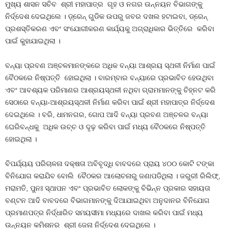
ମୁଖ୍ୟ ଶାସନ ସଚିବ ଶ୍ରୀ ମହାପାତ୍ର ଗୃହ ଓ ନଗର ଉନ୍ନୟନ ବିଭାଗଙ୍କୁ
ନିର୍ଦ୍ଦେଶ ଦେଇଥିଲେ । ଡ଼୍ରେନ୍ ଗୁଡିକ ଉପରୁ ଜବର ଦଖଲ ହଟାଇବା, ଡ୍ରେନ୍
ପ୍ରଶସ୍ତିକରଣ ଏବଂ ସଂଯୋଗୀକରଣ କାର୍ଯ୍ୟକୁ ଅଗ୍ରାଧିକାର ଭିତ୍ତିରେ କରିବା
ପାଇଁ କୁହାଯାଇଥିଲା ।
ବନ୍ୟା ପ୍ରବଣ ଅଞ୍ଚଳମାନଙ୍କରେ ଅଧିକ ବନ୍ୟା ଆଶ୍ରୟ ସ୍ଥଳୀ ନିର୍ମାଣ ପାଇଁ
ବୈଠକରେ ନିଷ୍ପତ୍ତି ହୋଇଥିଲା । ବାରମ୍ବାର ବନ୍ୟାରେ ପ୍ରଭାବିତ ହେଉଥିବା
ଏବଂ ଆବଶ୍ୟକ ପରିମାଣର ଆଶ୍ରୟସ୍ଥଳୀ ନଥିବା ଗ୍ରାମମାନଙ୍କୁ ଚିହ୍ନଟ କରି
ସେଠାରେ ବନ୍ୟା-ଆଶ୍ରୟସ୍ଥଳୀ ନିର୍ମାଣ କରିବା ପାଇଁ ଶ୍ରୀ ମହାପାତ୍ର ନିର୍ଦ୍ଦେଶ
ଦେଇଥିଲେ । ବରି, ଧାମନଗର, ଗୋପ ଆଦି ବନ୍ୟା ପ୍ରବଣ ଅଞ୍ଚଳର ବନ୍ୟା
ଘେରିବନ୍ଧକୁ ଅଧିକ ଉଚ୍ଚ ଓ ଦୃଢ଼ କରିବା ପାଇଁ ମଧ୍ୟ ବୈଠକରେ ନିଷ୍ପତ୍ତି
ହୋଇଥିଲା ।
ବିପର୍ଯ୍ୟୟ ପରିଚାଳନା ଦକ୍ଷତା ଅବିବୃଦ୍ଧି ବାବଦରେ ପ୍ରାୟ ୪୦୦ କୋଟି ଟଙ୍କା
ବିନିଯୋଗ କରାଯିବ ବୋଲି ବୈଠକର ଆଲୋଚନାରୁ ଜଣାପଡିଥିଲା । ଜରୁରୀ ରିଲିଫ୍,
ମରାମତି, ପୁନଃ ସ୍ଥାପନ ଏବଂ ପ୍ରଭାବିତ ଲୋକଙ୍କୁ ବିଭିନ୍ନ ପ୍ରକାର ସହାୟତା
ବଣ୍ଟନ ଆଦି ବାବଦରେ ବିଭାଗମାନଙ୍କୁ ଦିଆଯାଇଥିବା ଅନୁଦାନର ବିନିଯୋଗ
ପ୍ରମାଣପତ୍ର ନିର୍ଦ୍ଧାରିତ ସମୟସୀମା ମଧ୍ୟରେ ଦାଖଲ କରିବା ପାଇଁ ମଧ୍ୟ
ଉନ୍ନୟନ କମିଶନର ଶ୍ରୀ ଜେନା ନିର୍ଦ୍ଦେଶ ଦେଇଥିଲେ ।