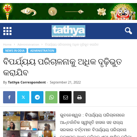
Home
Administration
ବିପର୍ଯ୍ୟୟ ପରିଚାଳନାକୁ ଅଧିକ ଦୃଢ଼ିଭୁତ କରାଯିବ
NEWS IN ODIA
ADMINISTRATION
ବିପର୍ଯ୍ୟୟ ପରିଚାଳନାକୁ ଅଧିକ ଦୃଢ଼ିଭୁତ
କରାଯିବ
By
Tathya Correspondent
-
September 21, 2022
ଭୁବନେଶ୍ୱର : ବିପର୍ଯ୍ୟୟ ପରିଚାଳନାରେ
ଆନ୍ତର୍ଜାତିକ ସ୍ୱୀକୃତି ହାସଲ ସହ ରାଜ୍ୟ
ସରକାର ବର୍ତ୍ତମାନ ବିପର୍ଯ୍ୟୟ ପରିଚାଳନା