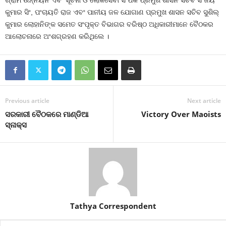
ଗ୍ରାମ ଉନ୍ନୟନ ଏବଂ ସୂଚନା ଓ ଲୋକସେବା ସଂପର୍କ ପ୍ରମୁଖ ଶାସନ ସଚିବ ସଂଜୟ
କୁମାର ସିଂ, ପଂଚାୟତି ରାଜ ଏବଂ ପାନୀୟ ଜଳ ଯୋଗାଣ ପ୍ରମୁଖ ଶାସନ ସଚିବ ସୁଶିଲ୍
କୁମାର ଲୋହାନିଙ୍କ ସମେତ ସଂପୃକ୍ତ ବିଭାଗର ବରିଷ୍ଠ ଅଧିକାରୀମାନେ ବୈଠକର
ଆଲୋଚନାରେ ଅଂଶଗ୍ରହଣ କରିଥିଲେ ।
Previous article
Next article
ସରକାରୀ ବୈଠକରେ ମାଣ୍ଡିଆ
Victory Over Maoists
ସ୍ନାକ୍ସ
Tathya Correspondent