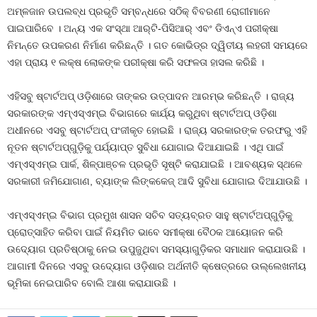
ଅମ୍ଳଜାନ ଉପଲବ୍ଧ ପ୍ରଭୃତି ସମ୍ବନ୍ଧରେ ସଠିକ୍‌ ବିବରଣୀ ରୋଗୀମାନେ
ପାଇପାରିବେ । ଅନ୍ୟ ଏକ ସଂସ୍ଥା ଆର୍‌ଟି-ପିସିଆର୍‌ ଏବଂ ଡିଏନ୍‌ଏ ପରୀକ୍ଷା
ନିମନ୍ତେ ଉପକରଣ ନିର୍ମାଣ କରିଛନ୍ତି । ଗତ କୋଭିଡ୍‌ର ଦ୍ୱିତୀୟ ଲହରୀ ସମୟରେ
ଏହା ପ୍ରାୟ ୧ ଲକ୍ଷ ଲୋକଙ୍କ ପରୀକ୍ଷା କରି ସଫଳତା ହାସଲ କରିଛି ।
ଏହିସବୁ ଷ୍ଟାର୍ଟଅପ୍‌ ଓଡ଼ିଶାରେ ତାଙ୍କର ଉତ୍ପାଦନ ଆରମ୍ଭ କରିଛନ୍ତି । ରାଜ୍ୟ
ସରକାରଙ୍କ ଏମ୍‌ଏସ୍‌ଏମ୍‌ଇ ବିଭାଗରେ କାର୍ଯ୍ୟ କରୁଥିବା ଷ୍ଟାର୍ଟଅପ୍‌ ଓଡ଼ିଶା
ଅଧୀନରେ ଏସବୁ ଷ୍ଟାର୍ଟଅପ୍‌ ପଂଜୀକୃତ ହୋଇଛି । ରାଜ୍ୟ ସରକାରଙ୍କ ତରଫରୁ ଏହି
ନୂତନ ଷ୍ଟାର୍ଟଅପ୍‌ଗୁଡ଼ିକୁ ପର୍ଯ୍ୟାପ୍ତ ସୁବିଧା ଯୋଗାଇ ଦିଆଯାଇଛି । ଏଥି ପାଇଁ
ଏମ୍‌ଏସ୍‌ଏମ୍‌ଇ ପାର୍କ, ଶିଳ୍ପାଞ୍ଚଳ ପ୍ରଭୃତି ସୃଷ୍ଟି କରାଯାଇଛି । ଆବଶ୍ୟକ ସ୍ଥଳେ
ସରକାରୀ ଜମିଯୋଗାଣ, ବ୍ୟାଙ୍କ ଲିଙ୍କକେଜ୍‌ ଆଦି ସୁବିଧା ଯୋଗାଇ ଦିଆଯାଉଛି ।
ଏମ୍‌ଏସ୍‌ଏମ୍‌ଇ ବିଭାଗ ପ୍ରମୁଖ ଶାସନ ସଚିବ ସତ୍ୟବ୍ରତ ସାହୁ ଷ୍ଟାର୍ଟଅପ୍‌ଗୁଡ଼ିକୁ
ପ୍ରୋତ୍ସାହିତ କରିବା ପାଇଁ ନିୟମିତ ଭାବେ ସମୀକ୍ଷା ବୈଠକ ଆୟୋଜନ କରି
ଉଦ୍ୟୋଗ ପ୍ରତିଷ୍ଠାକୁ ନେଇ ଉପୁଜୁଥିବା ସମସ୍ୟାଗୁଡ଼ିକର ସମାଧାନ କରାଯାଉଛି ।
ଆଗାମୀ ଦିନରେ ଏସବୁ ଉଦ୍ୟୋଗ ଓଡ଼ିଶାର ଅର୍ଥନୀତି କ୍ଷେତ୍ରରେ ଉଲ୍ଲେଖନୀୟ
ଭୂମିକା ନେଇପାରିବ ବୋଲି ଆଶା କରାଯାଉଛି ।