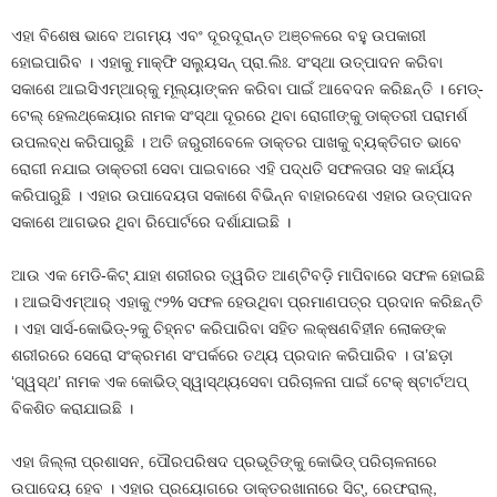
ଏହା ବିଶେଷ ଭାବେ ଅଗମ୍ୟ ଏବଂ ଦୂରଦୂରାନ୍ତ ଅଞ୍ଚଳରେ ବହୁ ଉପକାରୀ
ହୋଇପାରିବ । ଏହାକୁ ମାକ୍‌ଫି ସଲ୍ୟୁସନ୍‌ ପ୍ରା.ଲିଃ. ସଂସ୍ଥା ଉତ୍ପାଦନ କରିବା
ସକାଶେ ଆଇସିଏମ୍‌ଆର୍‌କୁ ମୂଲ୍ୟାଙ୍କନ କରିବା ପାଇଁ ଆବେଦନ କରିଛନ୍ତି । ମେଡ୍‌-
ଟେଲ୍‌ ହେଲଥ୍‌କେୟାର ନାମକ ସଂସ୍ଥା ଦୂରରେ ଥିବା ରୋଗୀଙ୍କୁ ଡାକ୍ତରୀ ପରାମର୍ଶ
ଉପଲବ୍ଧ କରିପାରୁଛି । ଅତି ଜରୁରୀବେଳେ ଡାକ୍ତର ପାଖକୁ ବ୍ୟକ୍ତିଗତ ଭାବେ
ରୋଗୀ ନଯାଇ ଡାକ୍ତରୀ ସେବା ପାଇବାରେ ଏହି ପଦ୍ଧତି ସଫଳତାର ସହ କାର୍ଯ୍ୟ
କରିପାରୁଛି । ଏହାର ଉପାଦେୟତା ସକାଶେ ବିଭିନ୍ନ ବାହାରଦେଶ ଏହାର ଉତ୍ପାଦନ
ସକାଶେ ଆଗଭର ଥିବା ରିପୋର୍ଟରେ ଦର୍ଶାଯାଇଛି ।
ଆଉ ଏକ ମେଡି-କିଟ୍‌ ଯାହା ଶରୀରର ତ୍ୱରିତ ଆଣ୍ଟିବଡ଼ି ମାପିବାରେ ସଫଳ ହୋଇଛି
। ଆଇସିଏମ୍‌ଆର୍‌ ଏହାକୁ ୯୨% ସଫଳ ହେଉଥିବା ପ୍ରମାଣପତ୍ର ପ୍ରଦାନ କରିଛନ୍ତି
। ଏହା ସାର୍ସ-କୋଭିଡ୍‌-୨କୁ ଚିହ୍ନଟ କରିପାରିବା ସହିତ ଲକ୍ଷଣବିହୀନ ଲୋକଙ୍କ
ଶରୀରରେ ସେରୋ ସଂକ୍ରମଣ ସଂପର୍କରେ ତଥ୍ୟ ପ୍ରଦାନ କରିପାରିବ । ତା’ଛଡ଼ା
‘ସ୍ୱସ୍ଥ’ ନାମକ ଏକ କୋଭିଡ୍‌ ସ୍ୱାସ୍ଥ୍ୟସେବା ପରିଚାଳନା ପାଇଁ ଟେକ୍‌ ଷ୍ଟାର୍ଟଅପ୍‌
ବିକଶିତ କରାଯାଇଛି ।
ଏହା ଜିଲ୍ଲା ପ୍ରଶାସନ, ପୌରପରିଷଦ ପ୍ରଭୂତିଙ୍କୁ କୋଭିଡ୍‌ ପରିଚାଳନାରେ
ଉପାଦେୟ ହେବ । ଏହାର ପ୍ରୟୋଗରେ ଡାକ୍ତରଖାନାରେ ସିଟ୍‌, ରେଫରାଲ୍‌,