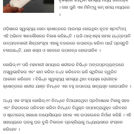
ବୃକକ୍‌ରେ ରହିଥିବା ସମସ୍ୟା ମଧ୍ୟ ଜଣାପଡ଼ିବ
। ତାହା ପୁଣି ଏକ ମିନିଟ୍‌ରୁ କମ୍‌ ସମୟ ମଧ୍ୟରେ
।
ଓଡ଼ିଶାରେ ସ୍ୱାସ୍ଥ୍ୟ ସେବା କ୍ଷେତ୍ରରେ ଆରମ୍ଭ ହୋଇଥିବା ନୂତନ ଷ୍ଟାର୍ଟଅପ୍‌
ଏହି ଅଭିନବ ଜ୍ଞାନକୌଶଳର ବିକାଶ କରିଛନ୍ତି । ଇଜି-ଆର୍‌ଏକ୍ସ ନାମକ ଯନ୍ତ୍ରପାତି
ଉତ୍ପାଦନକାରୀ ଶିଳ୍ପସଂସ୍ଥା ଏହାକୁ ବଜାରରେ ଉପଲବ୍ଧ କରିବା ପାଇଁ ପ୍ରସ୍ତୁତି
ଚଳାଇଛନ୍ତି, ଯାହା ଶସ୍ତା ଓ ସହଜରେ ଉପଲବ୍ଧ ହୋଇପାରିବ ।
କୋଭିଡ୍‌-୧୯ ପରି ମହାମାରୀ ସମୟରେ ଶରୀରର ବିଭିନ୍ନ ଅଙ୍ଗପ୍ରତ୍ୟଙ୍ଗରେ
ଅସ୍ୱାଭାବିକତା ଏବଂ କାମ କରିବା ବନ୍ଦ କରିଦେବା ଭଳି ସ୍ଥିତିରେ ତ୍ୱରିତ
ଆକଳନ କରିହେବ । ବିଭିନ୍ନ ସ୍ୱାସ୍ଥ୍ୟ ସମସ୍ୟା ଥିବା ବୟସ୍କ ରୋଗୀଙ୍କ
କ୍ଷେତ୍ରରେ ଶରୀର ଯାଞ୍ଚ ନିମନ୍ତେ ଏହା ବହୁ ଉପଦେୟ ସାବ୍ୟସ୍ତ ହୋଇପାରିବ ।
ଅନ୍ୟ ଏକ ସଂସ୍ଥା କୋଭିଡ୍‌-୧୯ ନିମନ୍ତେ ଦିଆଯାଉଥିବା ପ୍ରତିଷେଧକ ଟିକାକୁ ସହଜ
ଏବଂ ନିରାପଦରେ ପରିବହନ କରିବା ନିମନ୍ତେ ବିଯୁକ୍ତ ତାପମାତ୍ରାଯୁକ୍ତ ପରିବହନ
ଓ ଷ୍ଟୋରେଜ୍‌ ସକାଶେ ବାୟୋସିୟୋର ନାମକ ଏକ ଉପକରଣର ନିର୍ମାଣ କରିଛି । ଏହି
ସାହାଯ୍ୟରେ ଘରକୁ ଘର ବୁଲି ଟିକାଦାନ ପ୍ରକ୍ରିୟାକୁ ଅନ୍ୟାୟାସରେ ସଂଚାଳନ
କରିହେବ ।