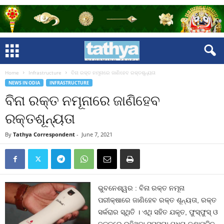
Home
Infrastructure
ବିନା ରକ୍ତ ନମୂନାରେ ଜାଣିହେବ ରକ୍ତଶୂନ୍ୟତା
NEWS IN ODIA
INFRASTRUCTURE
ବିନା ରକ୍ତ ନମୂନାରେ ଜାଣିହେବ
ରକ୍ତଶୂନ୍ୟତା
By
Tathya Correspondent
-
June 7, 2021
ଭୁବନେଶ୍ୱର : ବିନା ରକ୍ତ ନମୂନା
ପରୀକ୍ଷାରେ ଜାଣିହେବ ରକ୍ତ ଶୂନ୍ୟତା, ରକ୍ତ
ସର୍କରାର ସ୍ଥିତି । ଏଥି ସହିତ ଯକୃତ, ଫୁସ୍‌ଫୁସ୍‌ ଓ