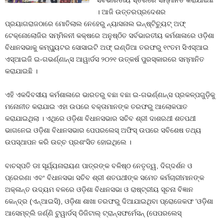
ସର୍ବଭାରତୀୟ ସ୍ତରରେ ସମ୍ମାନିତ କରାଯାଇଛି
। ଆଜି ଉତ୍ତରପ୍ରଦେଶର
ପ୍ରୟାଗରାଜଠାରେ ମୋତିଲାଲ ନେହେରୁ ନ୍ୟାସନାଲ ଇନ୍‌ଷ୍ଟିଚୁ୍ୟଟ୍‌ ଅଫ୍‌
ଟେକ୍‌ନୋଲୋଜିର ସମ୍ମିଳନୀ କକ୍ଷରେ ଅନୁଷ୍ଠିତ ସର୍ବଭାରତୀୟ କର୍ମଶାଳାରେ ଓଡ଼ିଶା
ବିଧାନସଭାକୁ କମ୍ପୁ୍ୟଟର ସୋସାଇଟି ଅଫ୍‌ ଇଣ୍ଡିଆ ତରଫରୁ ୧୯ତମ ସିଏସ୍‌ଆଇ
ଏସ୍‌ଆଇଜି ଇ-ଗଭର୍ଣ୍ଣାନ୍ସ ଆୱାର୍ଡସ ୨୦୨୧ ଉତ୍କର୍ଷ ପୁରସ୍କାରରେ ସମ୍ମାନିତ
କରାଯାଇଛି ।
ଏହି ଏକଦିବସୀୟ କର୍ମଶାଳାରେ ଭାରତରୁ ବଛା ବଛା ଇ-ଗଭର୍ଣ୍ଣାନ୍ସ ପ୍ରକଳ୍ପଗୁଡ଼ିକୁ
ମନୋନୀତ କରାଯାଇ ଏହା ଉପରେ ବକ୍ତାମାନଙ୍କ ତରଫରୁ ଆଲୋକପାତ
କରାଯାଇଥିଲା । ଏଥିରେ ଓଡ଼ିଶା ବିଧାନସଭାର ସଚିବ ଶ୍ରୀ ଦାଶରଥୀ ଶତପଥୀ
ଭାଗନେଇ ଓଡ଼ିଶା ବିଧାନସଭାର ପେପରଲେସ୍‌ ଅଫିସ୍‌ ଉପରେ ସବିଶେଷ ତଥ୍ୟ
ଉପସ୍ଥାପନ କରି ଉଚ୍ଚ ପ୍ରଶଂସିତ ହୋଇଥିଲେ ।
ବାଚସ୍ପତି ଡଃ ସୂର୍ଯ୍ୟନାରାୟଣ ପାତ୍ରଙ୍କ ବଳିଷ୍ଠ ନେତୃତ୍ୱ, ଦିଗ୍‌ଦର୍ଶନ ଓ
ପ୍ରେରଣା ଏବଂ ବିଧାନସଭା ସଚିବ ଶ୍ରୀ ଶତପଥୀଙ୍କ ସମେତ କର୍ମଚାରୀମାନଙ୍କ
ଅକ୍ଳାନ୍ତ ଉଦ୍ୟମ ବଳରେ ଓଡ଼ିଶା ବିଧାନସଭା ଓ ରାଷ୍ଟ୍ରୀୟ ସୂଚନା ବିଜ୍ଞାନ
କେନ୍ଦ୍ର (ଏନ୍‌ଆଇସି), ଓଡ଼ିଶା ଶାଖା ତରଫରୁ ଦିଆଯାଇଥିବା ପ୍ରୋଜେକଫ ‘ଓଡ଼ିଶା
ଆସେମ୍ବ୍ଲି ଜର୍ଣ୍ଣି ଟୁୱାର୍ଡସ୍‌ ଡିଜିଟାଲ୍‌ ଟ୍ରାନ୍ସଫର୍ମେସନ୍‌ (ପେପରଲେସ୍‌