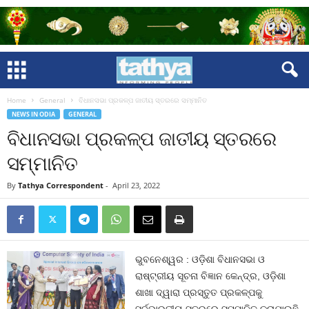
Home
General
ବିଧାନସଭା ପ୍ରକଳ୍ପ ଜାତୀୟ ସ୍ତରରେ ସମ୍ମାନିତ
NEWS IN ODIA
GENERAL
ବିଧାନସଭା ପ୍ରକଳ୍ପ ଜାତୀୟ ସ୍ତରରେ
ସମ୍ମାନିତ
By
Tathya Correspondent
-
April 23, 2022
ଭୁବନେଶ୍ୱର : ଓଡ଼ିଶା ବିଧାନସଭା ଓ
ରାଷ୍ଟ୍ରୀୟ ସୂଚନା ବିଜ୍ଞାନ କେନ୍ଦ୍ର, ଓଡ଼ିଶା
ଶାଖା ଦ୍ୱାରା ପ୍ରସ୍ତୁତ ପ୍ରକଳ୍ପକୁ