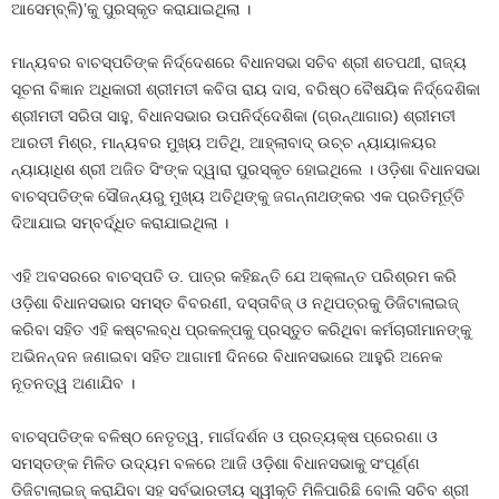
ଆସେମ୍ବ୍ଳି)’କୁ ପୁରସ୍କୃତ କରାଯାଇଥିଲା ।
ମାନ୍ୟବର ବାଚସ୍ପତିଙ୍କ ନିର୍ଦ୍ଦେଶରେ ବିଧାନସଭା ସଚିବ ଶ୍ରୀ ଶତପଥୀ, ରାଜ୍ୟ
ସୂଚନା ବିଜ୍ଞାନ ଅଧିକାରୀ ଶ୍ରୀମତୀ କବିତା ରାୟ ଦାସ, ବରିଷ୍ଠ ବୈଷୟିକ ନିର୍ଦ୍ଦେଶିକା
ଶ୍ରୀମତୀ ସରିତା ସାହୁ, ବିଧାନସଭାର ଉପନିର୍ଦ୍ଦେଶିକା (ଗ୍ରନ୍ଥାଗାର) ଶ୍ରୀମତୀ
ଆରତୀ ମିଶ୍ର, ମାନ୍ୟବର ମୁଖ୍ୟ ଅତିଥି, ଆହ୍ଲାବାଦ୍‌ ଉଚ୍ଚ ନ୍ୟାୟାଳୟର
ନ୍ୟାୟାଧିଶ ଶ୍ରୀ ଅଜିତ ସିଂଙ୍କ ଦ୍ୱାରା ପୁରସ୍କୃତ ହୋଇଥିଲେ । ଓଡ଼ିଶା ବିଧାନସଭା
ବାଚସ୍ପତିଙ୍କ ସୌଜନ୍ୟରୁ ମୁଖ୍ୟ ଅତିଥିଙ୍କୁ ଜଗନ୍ନାଥଙ୍କର ଏକ ପ୍ରତିମୂର୍ତ୍ତି
ଦିଆଯାଇ ସମ୍ବର୍ଦ୍ଧିତ କରାଯାଇଥିଲା ।
ଏହି ଅବସରରେ ବାଚସ୍ପତି ଡ. ପାତ୍ର କହିଛନ୍ତି ଯେ ଅକ୍ଳାନ୍ତ ପରିଶ୍ରମ କରି
ଓଡ଼ିଶା ବିଧାନସଭାର ସମସ୍ତ ବିବରଣୀ, ଦସ୍ତାବିଜ୍‌ ଓ ନଥିପତ୍ରକୁ ଡିଜିଟାଲାଇଜ୍‌
କରିବା ସହିତ ଏହି କଷ୍ଟଲବ୍ଧ ପ୍ରକଳ୍ପକୁ ପ୍ରସ୍ତୁତ କରିଥିବା କର୍ମଚାରୀମାନଙ୍କୁ
ଅଭିନନ୍ଦନ ଜଣାଇବା ସହିତ ଆଗାମୀ ଦିନରେ ବିଧାନସଭାରେ ଆହୁରି ଅନେକ
ନୂତନତ୍ୱ ଅଣାଯିବ ।
ବାଚସ୍ପତିଙ୍କ ବଳିଷ୍ଠ ନେତୃତ୍ୱ, ମାର୍ଗଦର୍ଶନ ଓ ପ୍ରତ୍ୟକ୍ଷ ପ୍ରେରଣା ଓ
ସମସ୍ତଙ୍କ ମିଳିତ ଉଦ୍ୟମ ବଳରେ ଆଜି ଓଡ଼ିଶା ବିଧାନସଭାକୁ ସଂପୂର୍ଣ୍ଣ
ଡିଜିଟାଲାଇଜ୍‌ କରାଯିବା ସହ ସର୍ବଭାରତୀୟ ସ୍ୱୀକୃତି ମିଳିପାରିଛି ବୋଲି ସଚିବ ଶ୍ରୀ