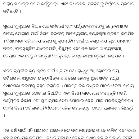
ନାରାୟଣ ପାତ୍ର ନିଗମ କର୍ତ୍ତୃପକ୍ଷ ଏବଂ ବିଧାନସଭା ସଚିବଙ୍କୁ ନିର୍ଦ୍ଦେଶ ପ୍ରଦାନ
କରିଛନ୍ତି ।
ସୁଲଭ ମୂଲ୍ୟରେ ବିଧାନସଭା କର୍ମଚାରୀ ଏବଂ ପର୍ଯ୍ୟଟକମାନଙ୍କୁ ଉନ୍ନତମାନର
ଖାଦ୍ୟ ଯୋଗାଣ ପାଇଁ ନିଗମ ତରଫରୁ ଆବଶ୍ୟକୀୟ ବ୍ୟବସ୍ଥା ଗ୍ରହଣ କରାଯିବ
। ବିଧାନସଭା ସଚିବାଳୟ ତରଫରୁ କ୍ୟାଣ୍ଟିନ ପାଇଁ ଆବଶ୍ୟକୀୟ ଗୃହ, ଆସବାବ
ପତ୍ର, ବାତାନୁକୁଳିତ ଯନ୍ତ୍ରପାତି, ବିଦ୍ୟୁତ ଏବଂ ଜଳ ଯୋଗାଣ ବ୍ୟବସ୍ଥା,
ଚେୟାର ଏବ ଟେବୁଲ ଇତ୍ୟାଦି ଆନୁସଙ୍ଗିକ ବ୍ୟବସ୍ଥା ଗ୍ରହଣ କରାଯିବ ।
ଏତଦ ବ୍ୟତୀତ କ୍ୟାଣ୍ଟିନ ପାଇଁ ଷ୍ଟାଫ ଯଥା ରାନ୍ଧୁଣିଆ, ହୋଟେଲ ବୟ,
ପରିଚାରକ, ଝାଡୁଦାର ଇତ୍ୟାଦିଙ୍କ ବାବଦରେ ହେବାକୁ ଥିବା ଖର୍ଚ୍ଚ ମଧ୍ୟ
ବିଧାନସଭା ତରଫରୁ ବହନ କରାଯିବ । ପାରମ୍ପାରିକ ଉନ୍ନତ ମାନତ ଓଡିଆ ଖାଦ୍ୟ
ସୁଲଭ ମୂଲ୍ୟରେ ଯୋଗାଇ ଦିଆଯିବ ଏବଂ ନିଗମ ଲାଭଖୋର ମନବୃତ୍ତି ନରଖି
ପର୍ଯ୍ୟଟନ ବିକାଶ ଏବଂ ଗୁଣାତ୍ମକ ସେବା ଯୋଗାଇ ଦେବା ପାଇଁ ପ୍ରତିଶ୍ରୁତିବଦ୍ଧ
ବୋଲି ନିଗମ ପରିଚାଳନା ନିର୍ଦ୍ଦେଶକ ସଚିନ ରାମଚନ୍ଦ୍ର ଯାଦବ ପ୍ରକାଶ କରିଛନ୍ତି
।
ଏକ ବର୍ଷ ପାଇଁ ଏହି ପାଇଲଟ ପ୍ରୋଜେକ୍ଟ ପରୀକ୍ଷାମୂଳକ ଭାବେ ଚାଲିବ ଏବଂ ପରେ
ଏହାକୁ ବ୍ୟାପକ କରାଯିବ । ବିଧାନ ସଭା ଅଧିବେଶନ, ବିଧାନ ସଭାର ବିଭିନ୍ନ କମିଟି