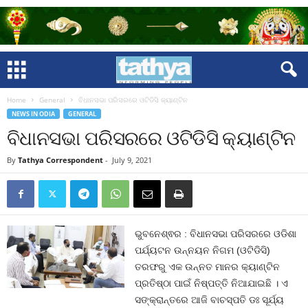
Home
General
ବିଧାନସଭା ପରିସରରେ ଓଟିଡିସି କ୍ୟାଣ୍ଟିନ
NEWS IN ODIA
GENERAL
ବିଧାନସଭା ପରିସରରେ ଓଟିଡିସି କ୍ୟାଣ୍ଟିନ
By
Tathya Correspondent
-
July 9, 2021
ଭୁବନେଶ୍ଵର : ବିଧାନସଭା ପରିସରରେ ଓଡିଶା
ପର୍ଯ୍ୟଟନ ଉନ୍ନୟନ ନିଗମ (ଓଟିଡିସି)
ତରଫରୁ ଏକ ଉନ୍ନତ ମାନର କ୍ୟାଣ୍ଟିନ
ପ୍ରତିଷ୍ଠା ପାଇଁ ନିଷ୍ପତ୍ତି ନିଆଯାଇଛି । ଏ
ସଙ୍କ୍ରାନ୍ତରେ ଆଜି ବାଚସ୍ପତି ଡଃ ସୂର୍ଯ୍ୟ