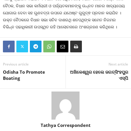
ବୈଠକ, ବିଧାନ ସଭା କର୍ମଚାରୀ ଓ ପର୍ଜ୍ୟତକମାନଙ୍କୁ ଉନ୍ନତ ମାନର ଖାଦ୍ୟପେୟ
ଯୋଗାଇ ଦେବା ସହ ଗୁଣବତ୍ତା ଉପରେ ଯଥେଷ୍ଟ ଗୁରୁତ୍ଵ ପ୍ରଦାନ କରାଯିବ ।
ଉକ୍ତ ବୈଠକରେ ବିଧାନ ସଭା ସଚିବ ଦାଶରଥି ଶତପଥିଙ୍କ ସମେତ ନିଗମର
ବିଭିନ୍ନ ପଢାଧିକାରୀ ଉପସ୍ଥିତ ରହି ଆଲୋଚନାରେ ଅଂଶଗ୍ରହଣ କରିଥିଲେ ।
Previous article
Next article
Odisha To Promote
ଅଖିଳେଶ୍ୱର ହେଲେ ଜଗତ୍‍ସିଂହପୁର
Boating
ଏସ୍‍ପି
Tathya Correspondent