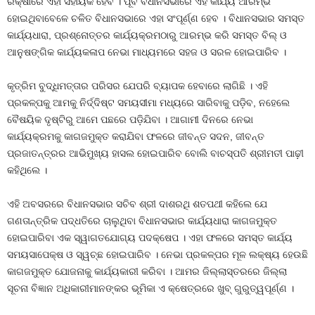
ରକ୍ଷାରେ ଏହା ସହାୟକ ହେବ । ପୂର୍ବ ବିଧାନସଭାରେ ଏହି କାର୍ଯ୍ୟ ଆରମ୍ଭ
ହୋଇଥିବାବେଳେ ଚଳିତ ବିଧାନସଭାରେ ଏହା ସଂପୂର୍ଣ୍ଣ ହେବ । ବିଧାନସଭାର ସମସ୍ତ
କାର୍ଯ୍ୟଧାରା, ପ୍ରଶ୍ନୋତ୍ତର କାର୍ଯ୍ୟକ୍ରମଠାରୁ ଆରମ୍ଭ କରି ସମସ୍ତ ବିଲ୍‌ ଓ
ଆନୁଷଙ୍ଗିକ କାର୍ଯ୍ୟକଳାପ ନେଭା ମାଧ୍ୟମରେ ସହଜ ଓ ସରଳ ହୋଇପାରିବ ।
କୃତ୍ରିମ ବୁଦ୍ଧିମତ୍ତାର ପରିସର ଯେପରି ବ୍ୟାପକ ହେବାରେ ଲାଗିଛି । ଏହି
ପ୍ରକଳ୍ପକୁ ଆମକୁ ନିର୍ଦ୍ଦିଷ୍ଟ ସମୟସୀମା ମଧ୍ୟରେ ସାରିବାକୁ ପଡ଼ିବ, ନହେଲେ
ବୈଷୟିକ ଦୃଷ୍ଟିରୁ ଆମେ ପଛରେ ପଡ଼ିଯିବା । ଆଗାମୀ ଦିନରେ ନେଭା
କାର୍ଯ୍ୟକ୍ରମକୁ କାଗଜମୁକ୍ତ କରାଯିବା ଫଳରେ ଜୀବନ୍ତ ସଦନ, ଜୀବନ୍ତ
ପ୍ରଜାତନ୍ତ୍ରର ଆଭିମୁଖ୍ୟ ହାସଲ ହୋଇପାରିବ ବୋଲି ବାଚସ୍ପତି ଶ୍ରୀମତୀ ପାଢ଼ୀ
କହିଥିଲେ ।
ଏହି ଅବସରରେ ବିଧାନସଭାର ସଚିବ ଶ୍ରୀ ଦାଶରଥି ଶତପଥୀ କହିଲେ ଯେ
ଗଣତାନ୍ତ୍ରିକ ପଦ୍ଧତିରେ ଚାଲୁଥିବା ବିଧାନସଭାର କାର୍ଯ୍ୟଧାରା କାଗଜମୁକ୍ତ
ହୋଇପାରିବା ଏକ ସ୍ୱାଗତଯୋଗ୍ୟ ପଦକ୍ଷେପ । ଏହା ଫଳରେ ସମସ୍ତ କାର୍ଯ୍ୟ
ସମୟସାପେକ୍ଷ ଓ ସ୍ୱଚ୍ଛ ହୋଇପାରିବ । ନେଭା ପ୍ରକଳ୍ପର ମୂଳ ଲକ୍ଷ୍ୟ ହେଉଛି
କାଗଜମୁକ୍ତ ଯୋଜନାକୁ କାର୍ଯ୍ୟକାରୀ କରିବା । ଆମର ଜିଲ୍ଲାସ୍ତରରେ ଜିଲ୍ଲା
ସୂଚନା ବିଜ୍ଞାନ ଅଧିକାରୀମାନଙ୍କର ଭୂମିକା ଏ କ୍ଷେତ୍ରରେ ଖୁବ୍‌ ଗୁରୁତ୍ୱପୂର୍ଣ୍ଣ ।