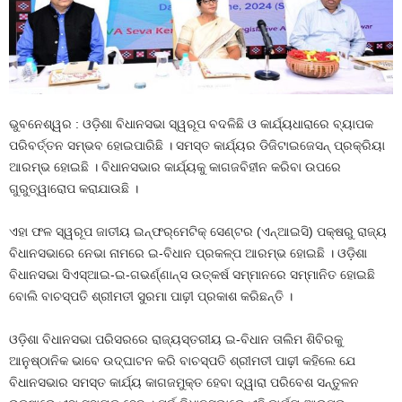
ଭୁବନେଶ୍ୱର : ଓଡ଼ିଶା ବିଧାନସଭା ସ୍ୱରୂପ ବଦଳିଛି ଓ କାର୍ଯ୍ୟଧାରାରେ ବ୍ୟାପକ
ପରିବର୍ତ୍ତନ ସମ୍ଭବ ହୋଇପାରିଛି । ସମସ୍ତ କାର୍ଯ୍ୟର ଡିଜିଟାଇଜେସନ୍‌ ପ୍ରକ୍ରିୟା
ଆରମ୍ଭ ହୋଇଛି । ବିଧାନସଭାର କାର୍ଯ୍ୟକୁ କାଗଜବିହୀନ କରିବା ଉପରେ
ଗୁରୁତ୍ୱାରୋପ କରାଯାଉଛି ।
ଏହା ଫଳ ସ୍ୱରୂପ ଜାତୀୟ ଇନ୍‌ଫର୍‌ମେଟିକ୍‌ ସେଣ୍ଟର (ଏନ୍‌ଆଇସି) ପକ୍ଷରୁ ରାଜ୍ୟ
ବିଧାନସଭାରେ ନେଭା ନାମରେ ଇ-ବିଧାନ ପ୍ରକଳ୍ପ ଆରମ୍ଭ ହୋଇଛି । ଓଡ଼ିଶା
ବିଧାନସଭା ସିଏସ୍‌ଆଇ-ଇ-ଗଭର୍ଣ୍ଣାନ୍ସ ଉତ୍କର୍ଷ ସମ୍ମାନରେ ସମ୍ମାନିତ ହୋଇଛି
ବୋଲି ବାଚସ୍ପତି ଶ୍ରୀମତୀ ସୁରମା ପାଢ଼ୀ ପ୍ରକାଶ କରିଛନ୍ତି ।
ଓଡ଼ିଶା ବିଧାନସଭା ପରିସରରେ ରାଜ୍ୟସ୍ତରୀୟ ଇ-ବିଧାନ ତାଲିମ ଶିବିରକୁ
ଆନୁଷ୍ଠାନିକ ଭାବେ ଉଦ୍‌ଘାଟନ କରି ବାଚସ୍ପତି ଶ୍ରୀମତୀ ପାଢ଼ୀ କହିଲେ ଯେ
ବିଧାନସଭାର ସମସ୍ତ କାର୍ଯ୍ୟ କାଗଜମୁକ୍ତ ହେବା ଦ୍ୱାରା ପରିବେଶ ସନ୍ତୁଳନ