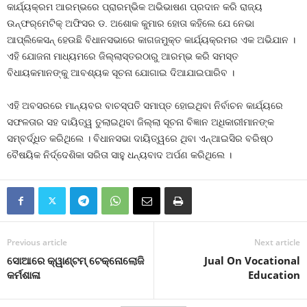
କାର୍ଯ୍ୟକ୍ରମ ଆରମ୍ଭରେ ପ୍ରାରମ୍ଭିକ ଅଭିଭାଷଣ ପ୍ରଦାନ କରି ରାଜ୍ୟ
ଉନ୍‌ଫର୍‌ମେଟିକ୍‌ ଅଫିସର ଡ. ଅଶୋକ କୁମାର ହୋତା କହିଲେ ଯେ ନେଭା
ଆପ୍ଲିକେସନ୍‌ ହେଉଛି ବିଧାନସଭାରେ କାଗଜମୁକ୍ତ କାର୍ଯ୍ୟକ୍ରମର ଏକ ଅଭିଯାନ ।
ଏହି ଯୋଜନା ମାଧ୍ୟମରେ ଜିଲ୍ଲାସ୍ତରଠାରୁ ଆରମ୍ଭ କରି ସମସ୍ତ
ବିଧାୟକମାନଙ୍କୁ ଆବଶ୍ୟକ ସୂଚନା ଯୋଗାଇ ଦିଆଯାଇପାରିବ ।
ଏହି ଅବସରରେ ମାନ୍ୟବର ବାଚସ୍ପତି ସମାପ୍ତ ହୋଇଥିବା ନିର୍ବାଚନ କାର୍ଯ୍ୟରେ
ସଫଳତାର ସହ ଦାୟିତ୍ୱ ତୁଲାଇଥିବା ଜିଲ୍ଲା ସୂଚନା ବିଜ୍ଞାନ ଅଧିକାରୀମାନଙ୍କ
ସମ୍ବର୍ଦ୍ଧିତ କରିଥିଲେ । ବିଧାନସଭା ଦାୟିତ୍ୱରେ ଥିବା ଏନ୍‌ଆଇସିର ବରିଷ୍ଠ
ବୈଷୟିକ ନିର୍ଦ୍ଦେଶିକା ସରିତା ସାହୁ ଧନ୍ୟବାଦ ଅର୍ପଣ କରିଥିଲେ ।
Previous article
Next article
ସୋଆରେ କ୍ୱାଣ୍ଟମ୍ ଟେକ୍ନୋଲୋଜି
Jual On Vocational
କର୍ମଶାଳା
Education