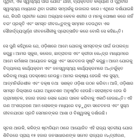
ପୃଥିବୀ, ଏକ ସ୍ୱାସ୍ଥ୍ୟ ପାଇଁ ଯୋଗ” ଯାହା, ବ୍ୟକ୍ତିଗତ କଲ୍ୟାଣ ଓ ପୃଥିବୀର
ସ୍ୱାସ୍ଥ୍ୟ ମଧ୍ୟରେ ଥିବା ଗଭୀର ସମ୍ପର୍କକୁ ଉଜାଗର କରେ। ଏଥିରେ ଦର୍ଶାଯାଇଛି
ଯେ, କିପରି ପ୍ରାଚୀନ ଯୋଗ ଅଭ୍ୟାସ କେବଳ ଶରୀର ଓ ମନକୁ ପୋଷଣ କରେ ନାହିଁ
ବରଂ ପ୍ରକୃତି ଏବଂ ସମସ୍ତ ଜୀବଜନ୍ତୁଙ୍କୁ ସମ୍ମାନ ଦେଉଥିବା ଏକ
ସୌହାର୍ଦ୍ଦ୍ୟପୂର୍ଣ୍ଣ ଜୀବନଶୈଳୀକୁ ପ୍ରୋତ୍ସାହିତ କରେ ବୋଲି ସେ କହିଛନ୍ତି।
ସେ ପୁଣି କହିଥିଲେ ଯେ, ଓଡ଼ିଶାରେ ଆମେ ଯୋଗକୁ ସମସ୍ତଙ୍କ ପାଇଁ ଉପଲବ୍ଧ
କରୁଛୁ। ଆମର ସ୍କୁଲ, କଲେଜ, ଛାତ୍ରାବାସ ଏବଂ କ୍ରୀଡା କେନ୍ଦ୍ର ମାଧ୍ୟମରେ
ଆମେ କର୍ମଶାଳା ଆୟୋଜନ କରୁଛୁ ଏବଂ ସଚେତନତା ସୃଷ୍ଟି କରୁଛୁ। ଆମେ ଯୋଗକୁ
ବିଦ୍ୟାଳୟ କାର୍ଯ୍ୟକ୍ରମ ଏବଂ ଜନସ୍ୱାସ୍ଥ୍ୟ କାର୍ଯ୍ୟକ୍ରମରେ ଅନ୍ତର୍ଭୁକ୍ତ
କରିବାକୁ ମଧ୍ୟ ପଦକ୍ଷେପ ନେଉଛୁ। ଆମର ଲକ୍ଷ୍ୟ ହେଉଛି ଏକ ସୁସ୍ଥ,
ଆତ୍ମନିର୍ଭରଶୀଳ ଏବଂ ଦକ୍ଷ ତଥା ସଶକ୍ତ ଓଡ଼ିଶା ଗଠନ କରିବା। ଆଜି, ଓଡ଼ିଶାର
ସମସ୍ତ ଜିଲ୍ଲାରେ ଯୋଗ ଅଧିବେଶନ ଅନୁଷ୍ଠିତ ହେଉଛି। ସହରାଞ୍ଚଳ ହେଉ କି
ଗ୍ରାମାଞ୍ଚଳ, ହଜାର ହଜାର ଲୋକ ଯୋଗ ପାଳନ କରିବାକୁ ଏକାଠି ହେଉଛନ୍ତି। ଏହି
ଗଣ ଅଂଶଗ୍ରହଣ ଆମ ଲୋକଙ୍କ ମଧ୍ୟରେ ବଢ଼ୁଥିବା ସଚେତନତା ଏବଂ ସୁସ୍ଥ
ଜୀବନଯାପନ ପ୍ରତି ସେମାନଙ୍କର ଆଶା ଓ ବିଶ୍ୱାସକୁ ଦର୍ଶାଉଛି।
ସୂଚନା ଥାଉକି, କଳିଙ୍ଗ ଷ୍ଟାଡିୟମ ଠାରେ ଆୟୋଜିତ ଏହି ରାଜ୍ୟ ସ୍ତରୀୟ ଯୋଗ
ଶିବିରରେ ପ୍ରାୟ ୧୫ ହଜାର ଜନସାଧାରଣଙ୍କ ସମେତ ରାଜ୍ୟର ମନ୍ତ୍ରୀଗଣ,