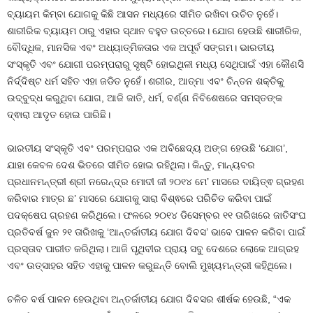
ବ୍ୟାୟମ କିମ୍ବା ଯୋଗକୁ କିଛି ଆସନ ମଧ୍ୟରେ ସୀମିତ ରଖିବା ଉଚିତ ନୁହେଁ।
ଶାରୀରିକ ବ୍ୟାୟମ ଠାରୁ ଏହାର ସ୍ଥାନ ବହୁତ ଉଚ୍ଚରେ। ଯୋଗ ହେଉଛି ଶାରୀରିକ,
ବୌଦ୍ଧିକ, ମାନସିକ ଏବଂ ଅଧ୍ୟାତ୍ମିକତାର ଏକ ଅପୂର୍ବ ସଙ୍ଗମ। ଭାରତୀୟ
ସଂସ୍କୃତି ଏବଂ ଯୋଗୀ ପରମ୍ପରାରୁ ସୃଷ୍ଟି ହୋଇଥିଳୀ ମଧ୍ୟ ସେଥିପାଇଁ ଏହା କୌଣସି
ନିର୍ଦ୍ଦିଷ୍ଟ ଧର୍ମ ସହିତ ଏହା ଜଡିତ ନୁହେଁ। ଶରୀର, ଆତ୍ମା ଏବଂ ଚିନ୍ତନ ଶକ୍ତିକୁ
ଉଦ୍ବୁଦ୍ଧ କରୁଥିବା ଯୋଗ, ଆଜି ଜାତି, ଧର୍ମ, ବର୍ଣ୍ଣ ନିବିଶେଷରେ ସମସ୍ତଙ୍କ
ଦ୍ଵାରା ଆଦୃତ ହୋଇ ପାରିଛି।
ଭାରତୀୟ ସଂସ୍କୃତି ଏବଂ ପରମ୍ପରାର ଏକ ଅବିଛେଦ୍ୟ ଅଙ୍ଗ ହେଉଛି ‘ଯୋଗ’,
ଯାହା କେବଳ ଦେଶ ଭିତରେ ସୀମିତ ହୋଇ ରହିଥିଲା। କିନ୍ତୁ, ମାନ୍ୟବର
ପ୍ରଧାନମନ୍ତ୍ରୀ ଶ୍ରୀ ନରେନ୍ଦ୍ର ମୋଦୀ ଜୀ ୨୦୧୪ ମେ’ ମାସରେ ଦାୟିତ୍ଵ ଗ୍ରହଣ
କରିବାର ମାତ୍ର ଛ’ ମାସରେ ଯୋଗକୁ ସାରା ବିଶ୍ଵରେ ପରିଚିତ କରିବା ପାଇଁ
ପଦକ୍ଷେପ ଗ୍ରହଣ କରିଥିଲେ। ଫଳରେ ୨୦୧୪ ଡିସେମ୍ବର ୧୧ ତାରିଖରେ ଜାତିସଂଘ
ପ୍ରତିବର୍ଷ ଜୁନ ୨୧ ତାରିଖକୁ ‘ଆନ୍ତର୍ଜାତୀୟ ଯୋଗ ଦିବସ’ ଭାବେ ପାଳନ କରିବା ପାଇଁ
ପ୍ରସ୍ତାବ ପାରୀତ କରିଥିଲା। ଆଜି ପୃଥିବୀର ପ୍ରାୟ ସବୁ ଦେଶରେ ଲୋକେ ଆଗ୍ରହ
ଏବଂ ଉତ୍ସାହର ସହିତ ଏହାକୁ ପାଳନ କରୁଛନ୍ତି ବୋଲି ମୁଖ୍ୟମନ୍ତ୍ରୀ କହିଥିଲେ।
ଚଳିତ ବର୍ଷ ପାଳନ ହେଉଥିବା ଅନ୍ତର୍ଜାତୀୟ ଯୋଗ ଦିବସର ଶୀର୍ଷକ ହେଉଛି, “ଏକ