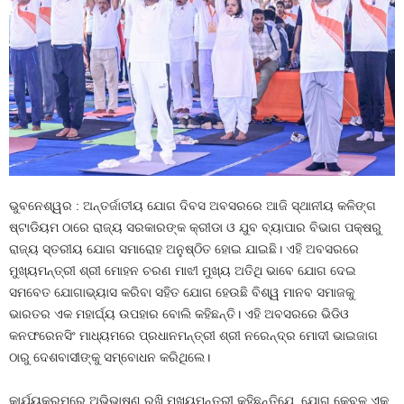
ଭୁବନେଶ୍ୱର : ଅନ୍ତର୍ଜାତୀୟ ଯୋଗ ଦିବସ ଅବସରରେ ଆଜି ସ୍ଥାନୀୟ କଳିଙ୍ଗ
ଷ୍ଟାଡିୟମ ଠାରେ ରାଜ୍ୟ ସରକାରଙ୍କ କ୍ରୀଡା ଓ ଯୁବ ବ୍ୟାପାର ବିଭାଗ ପକ୍ଷରୁ
ରାଜ୍ୟ ସ୍ତରୀୟ ଯୋଗ ସମାରୋହ ଅନୁଷ୍ଠିତ ହୋଇ ଯାଇଛି। ଏହି ଅବସରରେ
ମୁଖ୍ୟମନ୍ତ୍ରୀ ଶ୍ରୀ ମୋହନ ଚରଣ ମାଝୀ ମୁଖ୍ୟ ଅତିଥି ଭାବେ ଯୋଗ ଦେଇ
ସମବେତ ଯୋଗାଭ୍ୟାସ କରିବା ସହିତ ଯୋଗ ହେଉଛି ବିଶ୍ୱ ମାନବ ସମାଜକୁ
ଭାରତର ଏକ ମହାର୍ଘ୍ୟ ଉପହାର ବୋଲି କହିଛନ୍ତି। ଏହି ଅବସରରେ ଭିଡିଓ
କନଫରେନସିଂ ମାଧ୍ୟମରେ ପ୍ରଧାନମନ୍ତ୍ରୀ ଶ୍ରୀ ନରେନ୍ଦ୍ର ମୋଦୀ ଭାଇଜାଗ
ଠାରୁ ଦେଶବାସୀଙ୍କୁ ସମ୍ବୋଧନ କରିଥିଲେ।
କାର୍ଯ୍ୟକ୍ରମରେ ଅଭିଭାଷଣ ରଖି ମୁଖ୍ୟମନ୍ତ୍ରୀ କହିଛନ୍ତିଯେ, ଯୋଗ କେବଳ ଏକ