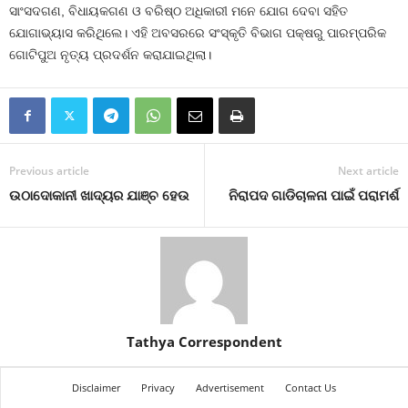
ସାଂସଦଗଣ, ବିଧାୟକଗଣ ଓ ବରିଷ୍ଠ ଅଧିକାରୀ ମନେ ଯୋଗ ଦେବା ସହିତ
ଯୋଗାଭ୍ୟାସ କରିଥିଲେ। ଏହି ଅବସରରେ ସଂସ୍କୃତି ବିଭାଗ ପକ୍ଷରୁ ପାରମ୍ପରିକ
ଗୋଟିପୁଅ ନୃତ୍ୟ ପ୍ରଦର୍ଶନ କରାଯାଇଥିଲା।
Previous article
Next article
ଉଠାଦୋକାନୀ ଖାଦ୍ୟର ଯାଞ୍ଚ ହେଉ
ନିରାପଦ ଗାଡିଚାଳନା ପାଇଁ ପରାମର୍ଶ
Tathya Correspondent
Disclaimer
Privacy
Advertisement
Contact Us