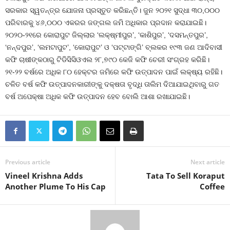
ସରକାର ସ୍ୱତନ୍ତ୍ର ଯୋଜନା ପ୍ରସ୍ତୁତ କରିଛନ୍ତି। ଜୁନ ୨୦୨୧ ସୁଦ୍ଧା ୩୦,୦୦୦
ପରିବାରକୁ ୪୬,୦୦୦ ଏକରର ଜଙ୍ଗଲ ଜମି ଅଧିକାର ପ୍ରଦାନ କରାଯାଇଛି।
୨୦୨୦-୨୧ରେ କୋରାପୁଟ ଜିଲ୍ଲାର ‘ଲକ୍ଷ୍ମୀପୁର’, ‘କାଶିପୁର’, ‘ଦସମନ୍ତପୁର’,
‘ନନ୍ଦପୁର’, ‘ଲମଟାପୁଟ’, ‘କୋରାପୁଟ’ ଓ ‘ପଟ୍ଟାଙ୍ଗି’ ବ୍ଲକର ୧୯୩ ଜଣ ଆଦିବାସୀ
କଫି ଚାଷୀଙ୍କଠାରୁ ଟିଡିସିସିଓଏଲ ୨୮,୭୯୦ କେଜି କଫି ଚେରୀ ସଂଗ୍ରହ କରିଛି।
୨୧-୨୨ ବର୍ଷରେ ଅଧିକ ୮୦ ହେକ୍ଟର ଜମିରେ କଫି ଉତ୍ପାଦନ ପାଇଁ ଲକ୍ଷ୍ୟ ରହିଛି।
ଚଳିତ ବର୍ଷ କଫି ଉତ୍ପାଦନକାରୀଙ୍କୁ ଦକ୍ଷତା ବୃଦ୍ଧି ତାଲିମ ଦିଆଯାଇଥିବାରୁ ଗତ
ବର୍ଷ ଅପେକ୍ଷା ଅଧିକ କଫି ଉତ୍ପାଦନ ହେବ ବୋଲି ଆଶା ରଖାଯାଇଛି।
Previous article
Next article
Vineel Krishna Adds
Tata To Sell Koraput
Another Plume To His Cap
Coffee