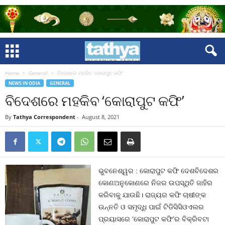
Home
General
ବିଦେଶରେ ମହକିବ ‘କୋରାପୁଟ କଫି’
NEWS IN ODIA
GENERAL
ବିଦେଶରେ ମହକିବ ‘କୋରାପୁଟ କଫି’
By
Tathya Correspondent
-
August 8, 2021
ଭୁବନେଶ୍ୱର : କୋରାପୁଟ କଫି ଦେଶବିଦେଶର
କୋଣଅନୁକୋଣରେ ନିଜର ଉପସ୍ଥିତି ଜାହିର
କରିବାକୁ ଯାଉଛି। ରାଜ୍ୟର କଫି ଚାଷୀଙ୍କ
ଉନ୍ନତି ଓ ସମୃଦ୍ଧି ପାଇଁ ଟିଡିସିସିଓଏଲର
ପ୍ରୟାସରେ ‘କୋରାପୁଟ କଫି’ର ବିକ୍ରିବଟା