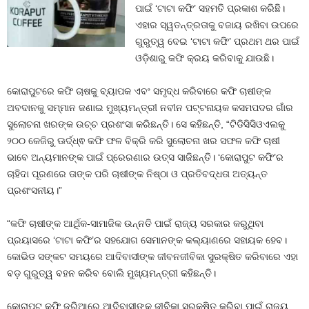
ପାଇଁ ‘ଟାଟା କଫି’ ସହମତି ପ୍ରକାଶ କରିଛି।
ଏହାର ସ୍ୱତନ୍ତ୍ରତାକୁ ବଜାୟ ରଖିବା ଉପରେ
ଗୁରୁତ୍ୱ ଦେଇ ‘ଟାଟା କଫି’ ପ୍ରଥମ ଥର ପାଇଁ
ଓଡ଼ିଶାରୁ କଫି କ୍ରୟ କରିବାକୁ ଯାଉଛି।
କୋରାପୁଟରେ କଫି ଚାଷକୁ ବ୍ୟାପକ ଏବଂ ସମୃଦ୍ଧ କରିବାରେ କଫି ଚାଷୀଙ୍କ
ଅବଦାନକୁ ସମ୍ମାନ ଜଣାଇ ମୁଖ୍ୟମନ୍ତ୍ରୀ ନବୀନ ପଟ୍ଟନାୟକ କସମପଦର ଗାଁର
ସୁଲୋଚନା ଖରଙ୍କ ଉଚ୍ଚ ପ୍ରଶଂସା କରିଛନ୍ତି। ସେ କହିଛନ୍ତି, “ଟିଡିସିସିଓଏଲକୁ
୨୦୦ କେଜିରୁ ଊର୍ଦ୍ଧ୍ଵ କଫି ଫଳ ବିକ୍ରି କରି ସୁଲୋଚନା ଖର ସଫଳ କଫି ଚାଷୀ
ଭାବେ ଅନ୍ୟମାନଙ୍କ ପାଇଁ ପ୍ରେରଣାର ଉତ୍ସ ସାଜିଛନ୍ତି। ‘କୋରାପୁଟ କଫି’ର
ଚାହିଦା ପୂରଣରେ ତାଙ୍କ ପରି ଚାଷୀଙ୍କ ନିଷ୍ଠା ଓ ପ୍ରତିବଦ୍ଧତା ଅତ୍ୟନ୍ତ
ପ୍ରଶଂସନୀୟ।”
“କଫି ଚାଷୀଙ୍କ ଆର୍ଥିକ-ସାମାଜିକ ଉନ୍ନତି ପାଇଁ ରାଜ୍ୟ ସରକାର କରୁଥିବା
ପ୍ରୟାସରେ ‘ଟାଟା କଫି’ର ସହଯୋଗ ସେମାନଙ୍କ କଲ୍ୟାଣରେ ସହାୟକ ହେବ।
କୋଭିଡ ସଙ୍କଟ ସମୟରେ ଆଦିବାସୀଙ୍କ ଜୀବନଜୀବିକା ସୁରକ୍ଷିତ କରିବାରେ ଏହା
ବଡ଼ ଗୁରୁତ୍ୱ ବହନ କରିବ ବୋଲି ମୁଖ୍ୟମନ୍ତ୍ରୀ କହିଛନ୍ତି।
କୋରାପୁଟ କଫି ଜରିଆରେ ଆଦିବାସୀଙ୍କ ଜୀବିକା ସୁରକ୍ଷିତ କରିବା ପାଇଁ ରାଜ୍ୟ