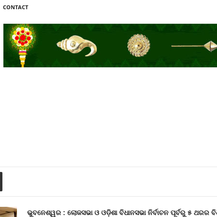
CONTACT
ଭୁବନେଶ୍ୱର : ଲୋକସଭା ଓ ଓଡ଼ିଶା ବିଧାନସଭା ନିର୍ବାଚନ ପୂର୍ବରୁ ୫ ଥରର ବି