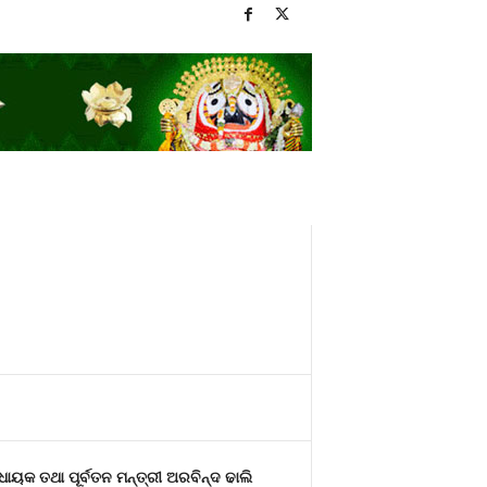
ଧାୟକ ତଥା ପୂର୍ବତନ ମନ୍ତ୍ରୀ ଅରବିନ୍ଦ ଢାଲି