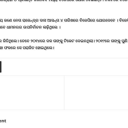
୍ୟ ଜଣେ ନେତା
ରାଜେନ୍ଦ୍ର ଦାସ ଆସନ୍ତା ୪ ତାରିଖରେ ବିଜେପିରେ ଯୋଗଦେବେ
।
ବିଜେଡ
ୀ ଭାବେ ଧାମନଗର ଉପନିର୍ବାଚନ ଲଢ଼ିଥିଲେ
।
ଜିତିଥିଲେ। ତେବେ ୨୦୧୪ରେ ଦଳ ତାଙ୍କୁ ଟିକେଟ ଦେଇନଥିଲା। ୨୦୧୯ରେ ତାଙ୍କୁ ପୁଣି
ାହା ଫଳରେ ସେ ପରାଜିତ ହୋଇଥିଲେ।
ent