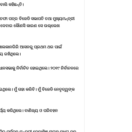
ୋଲି କହିଛନ୍ତି।
୍ତଫା ପତ୍ର ବିଜେଡି ସଭାପତି ତଥା ମୁଖ୍ୟମନ୍ତ୍ରୀ
ା ଦେବାର କୌଣସି କାରଣ ସେ ଉଲ୍ଲେଖ
 ମାଲକାନଗିରି ଆସନରୁ ପ୍ରଥମ ଥର ପାଇଁ
ାୟ ରଖିଥିଲେ।
ଭାକୁ ନିର୍ବାଚିତ ହୋଇଥିଲେ। ୨୦୧୯ ନିର୍ବାଚନରେ
ଲେ। ମୁଁ ତାହା କରିବି। ମୁଁ ବିଜେଡି ନେତୃତ୍ୱଙ୍କ
୍ଯ୍ୟ କରିଥିଲେ। ବାଣିଜ୍ୟ ଓ ପରିବହନ
ିର ପୂର୍ବତନ ମନ୍ତ୍ରୀ ଦେବାଶିଷ ନାୟକ ମଧ୍ୟ ଦଳ