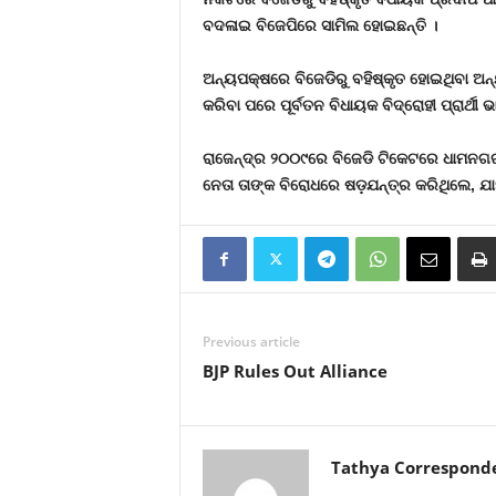
ବଦଳାଇ ବିଜେପିରେ ସାମିଲ ହୋଇଛନ୍ତି ।
ଅନ୍ୟପକ୍ଷରେ ବିଜେଡିରୁ ବହିଷ୍କୃତ ହୋଇଥିବା ଅନ
କରିବା ପରେ ପୂର୍ବତନ ବିଧାୟକ
ବିଦ୍ରୋହୀ ପ୍ରାର୍ଥ
ରାଜେନ୍ଦ୍ର ୨୦୦୯ରେ ବିଜେଡି ଟିକେଟରେ ଧାମନଗର 
ନେତା ତାଙ୍କ ବିରୋଧରେ ଷଡ଼ଯନ୍ତ୍ର କରିଥିଲେ
, ଯ
Previous article
BJP Rules Out Alliance
Tathya Correspond