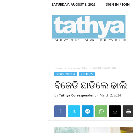
SATURDAY, AUGUST 8, 2026
SIGN IN / JOIN
T
a
t
h
y
a
Home
News in Odia
ବିଜେଡି ଛାଡିଲେ ଢାଲି
NEWS IN ODIA
POLITICS
ବିଜେଡି ଛାଡିଲେ ଢାଲି
By
Tathya Correspondent
-
March 2, 2024