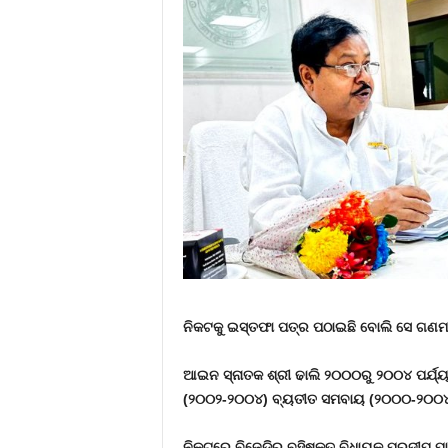
ନିକଟକୁ ଇସ୍ତଫା ପତ୍ର ପଠାଇଛି ବୋଲି ସେ ଗଣମାଧ
ଆଇନ ସ୍ନାତକ ଶ୍ରୀ ଢାଲି ୨୦୦୦ରୁ ୨୦୦୪ ପର୍ଯ୍ୟନ
(୨୦୦୨-୨୦୦୪) ବ୍ୟତୀତ ସମବାୟ (୨୦୦୦-୨୦୦
ନିକଟରେ ବିଜେଡିରୁ ବହିଷ୍କୃତ ବିଧାୟକ ପ୍ରଦୀପ 