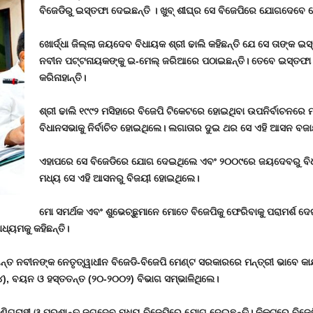
ବିଜେଡିରୁ ଇସ୍ତଫା ଦେଇଛନ୍ତି । ଖୁବ୍ ଶୀଘ୍ର ସେ ବିଜେପିରେ ଯୋଗଦେବେ ବ
ଖୋର୍ଦ୍ଧା ଜିଲ୍ଲା ଜୟଦେବ ବିଧାୟକ ଶ୍ରୀ ଢାଲି କହିଛନ୍ତି ଯେ ସେ ତାଙ୍କ ଇସ
ନବୀନ ପଟ୍ଟନାୟକଙ୍କୁ ଇ-ମେଲ୍ ଜରିଆରେ ପଠାଇଛନ୍ତି। ତେବେ ଇସ୍ତଫ
କରିନାହାନ୍ତି।
ଶ୍ରୀ ଢାଲି ୧୯୯୨ ମସିହାରେ ବିଜେପି ଟିକେଟରେ ହୋଇଥିବା ଉପନିର୍ବାଚନରେ
ବିଧାନସଭାକୁ ନିର୍ବାଚିତ ହୋଇଥିଲେ। ଲଗାତାର ଦୁଇ ଥର ସେ ଏହି ଆସନ ବଜ
ଏହାପରେ ସେ ବିଜେଡିରେ ଯୋଗ ଦେଇଥିଲେ ଏବଂ ୨୦୦୯ରେ ଜୟଦେବରୁ ବିଧାନସ
ମଧ୍ୟ ସେ ଏହି ଆସନରୁ ବିଜୟୀ ହୋଇଥିଲେ।
ମୋ ସମର୍ଥକ ଏବଂ ଶୁଭେଚ୍ଛୁମାନେ ମୋତେ ବିଜେପିକୁ ଫେରିବାକୁ ପରାମର୍ଶ ଦେଇଥି
୍ୟମକୁ କହିଛନ୍ତି।
୍ତ ନବୀନଙ୍କ ନେତୃତ୍ୱାଧୀନ ବିଜେଡି-ବିଜେପି ମେଣ୍ଟ ସରକାରରେ ମନ୍ତ୍ରୀ ଭାବେ କାର
୪)
,
ବୟନ ଓ ହସ୍ତତନ୍ତ (୨୦-୨୦୦୨) ବିଭାଗ ସମ୍ଭାଳିଥିଲେ।
ପାଣିଗ୍ରାହୀ ଓ ପ୍ରଶାନ୍ତ ଜଗଦେବ ମଧ୍ୟ ବିଜେପିରେ ଯୋଗ ଦେଇଛନ୍ତି। ନିକଟରେ ବିଜେଡ