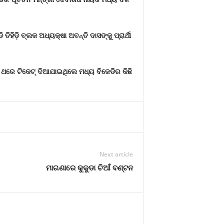
ି ତିହିଡ଼ି ବ୍ଲକ ଅଧ୍ୟକ୍ଷା ଅବନ୍ତି ଦାସଙ୍କୁ ପ୍ରାର୍ଥୀ
 ଥରେ ଟିକେଟ୍ ଦିଆଯାଇଥିଲେ ମଧ୍ୟ ବିଜେଡିର କିଛି
Next article
ମାଗଣାରେ କୁକୁଡା ଚିଆଁ ବଣ୍ଟନ