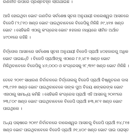
ରଣନୀତି ଉପରେ ପ୍ରଶ୍ନଚିହ୍ନ ଲାଗିଯାଇଛି ।
ଆଜି ହୋଇଥିବା ଭୋଟ ଗଣତିର ସର୍ବଶେଷ ସୂଚନା ଅନୁଯାୟୀ ବାଲେଶ୍ୱର ଆସନରେ
ବିଜେଡି ୮୨,୮୧୦ ଖଣ୍ଡ ଭୋଟ ପାଇଥିବାବେଳେ ବିଜେପିକୁ ମିଳିଛି ୬୯,୪୧୫ ଖଣ୍ଡ
ଭୋଟ । ସେହିଭଳି ଏଠାରୁ କଂଗ୍ରେସ ଭୋଟ ୫ହଜାର ମଧ୍ୟରେ ସୀମିତ ଅର୍ଥାତ
୪୯୦୧ରେ ରହିଛି ।
ତିର୍ତ୍ତୋଲ ଆସନରେ ସର୍ବଶେଷ ସୂଚନା ଅନୁଯାୟୀ ବିଜେଡି ପ୍ରାର୍ଥୀ ୪୦ହଜାରରୁ ଅଧିକ
ଭୋଟ ପାଇଛନ୍ତି । ବିଜେଡି ପ୍ରାର୍ଥୀଙ୍କୁ ଏଠାରେ ୮୬,୪୮୭ ଖଣ୍ଡ ଭୋଟ
ମିଳିଥିବାବେଳେ ବିଜେପିକୁ ୪୬,୦୦୦ ଓ କଂଗ୍ରେସକୁ ୨୮,୩୨୯ ଖଣ୍ଡ ଭୋଟ ମିଳିଛି ।
ତେବେ ୨୦୧୯ ସାଧାରଣ ନିର୍ବାଚନରେ ତିର୍ତ୍ତୋଲରୁ ବିଜେଡି ପ୍ରାର୍ଥୀ ବିଷ୍ଣୁଚରଣ ଦାସ
୯୩,୯୬୭ ଖଣ୍ଡ ଭୋଟ ପାଇଥିବାବେଳେ ତାଙ୍କ ପୁଅ ବିଜୟ ଶଙ୍କରଙ୍କ ଭୋଟ
ଏହାଠାରୁ ସାମାନ୍ୟ କମିଛି । ସେହିଭଳି କଂଗ୍ରେସ ପ୍ରାର୍ଥୀ ଏହି ଆସନରୁ ୨୦୧୯ରେ
୨୩,୮୦୯ ଖଣ୍ଡ ଭୋଟ ପାଇଥିବାବେଳେ ବିଜେପି ପ୍ରାର୍ଥୀ ୫୩,୫୮୧ ଖଣ୍ଡ ଭୋଟ
ପାଇଥିଲେ ।
ଅନ୍ୟ ପକ୍ଷରେ ୨୦୧୯ ନିର୍ବାଚନରେ ବାଲେଶ୍ୱର ଆସନରୁ ବିଜେପି ପ୍ରାର୍ଥୀ ୭୪,୮୧୫
ଖଣ୍ଡ ଭୋଟ ପାଇଥିବାବେଳେ ବିଜେଡି ପ୍ରାର୍ଥୀ ୬୧,୪୦୯ ଖଣ୍ଡ ଭୋଟ ପାଇ ପରାସ୍ତ