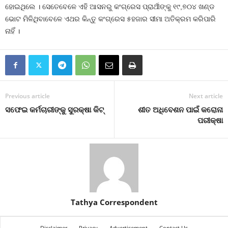
ହୋଇଥିଲେ । ସେତେବେଳେ ଏହି ଆସନରୁ କଂଗ୍ରେସ ପ୍ରାର୍ଥୀଙ୍କୁ ୧୯,୭୦୪ ଖଣ୍ଡ
ଭୋଟ ମିଳିଥିବାବେଳେ ଏଥର କିନ୍ତୁ କଂଗ୍ରେସ ୫ହଜାର ସୀମା ଅତିକ୍ରମ କରିପାରି
ନାହିଁ ।
Previous article
Next article
ସଫେଇ କର୍ମଚାରୀଙ୍କୁ ସୁରକ୍ଷା କିଟ୍‍
ଶୀତ ଅଧିବେଶନ ପାଇଁ କରୋନା
ପରୀକ୍ଷା
Tathya Correspondent
Disclaimer
Privacy
Advertisement
Contact Us