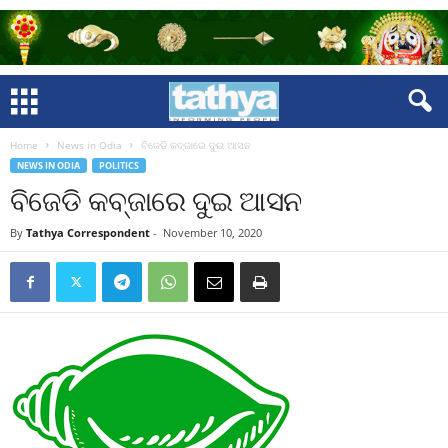
Home
News in Odia
ବିଜେଡି କବ୍‍ଜାରେ ଦୁଇ ଆସନ
NEWS IN ODIA
POLITICS
ବିଜେଡି କବ୍‍ଜାରେ ଦୁଇ ଆସନ
By
Tathya Correspondent
-
November 10, 2020