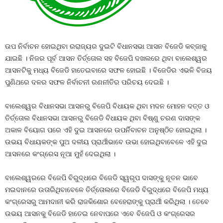
ଉପ ନିର୍ବାଚନ ହୋଇଥିବା ରରାଜ୍ୟର ଦୁଇଟି ବିଧାନସଭା ଆସନ ବିଜେଡି କବ୍‍ଜାକୁ
ଯାଇଛି । ନିଜର ପୂର୍ବ ଆସନ ତିର୍ତ୍ତୋଲ ସହ ବିଜେପି ଦଖଲରେ ଥିବା ବାଲେଶ୍ୱର
ଆସନଟିକୁ ମଧ୍ୟ ବିଜେଡି ହାତେଇବାରେ ସଫଳ ହୋଇଛି । ବିଜେଡିର ଏଭଳି ବିଜୟ
ପୁଣିଥରେ ଦଳର ସଫଳ ନିର୍ବାଚନୀ ରଣନୀତିର ପରିଚୟ ଦେଇଛି ।
ବାଲେଶ୍ୱର ବିଧାନସଭା ଆସନରୁ ବିଜେପି ବିଧାୟକ ଥିବା ମଦନ ମୋହନ ଦତ୍ତ ଓ
ତିର୍ତ୍ତୋଲ ବିଧାନସଭା ଆସନରୁ ବିଜେଡି ବିଧାୟକ ଥିବା ବିଷ୍ଣୁ ଚରଣ ଦାସଙ୍କ
ଅକାଳ ବିୟୋଗ ପରେ ଏହି ଦୁଇ ଆସନରେ ଉପର୍ନିବାଚନ ଅନୁଷ୍ଠିତ ହୋଇଥିଲା ।
ଉଭୟ ବିଧାୟକଙ୍କ ପୁଅ ଦଳୀୟ ପ୍ରାର୍ଥୀଭାବେ ଉଭା ହୋଇଥିବାବେଳେ ଏହି ଦୁଇ
ଆସନରେ କଂଗ୍ରେସ ନୂଆ ମୁହଁ ଦେଇଥିଲା ।
ବାଲେଶ୍ୱରରେ ବିଜେପି ବିରୁଦ୍ଧରେ ବିଜେଡି ସ୍ୱରୂପ ଦାସଙ୍କୁ ନୂତନ ଭାବେ
ମଇଦାନରେ ଉତାରିଥିବାବେଳେ ତିର୍ତ୍ତୋଲରେ ବିଜେଡି ବିରୁଦ୍ଧରେ ବିଜେପି ମଧ୍ୟ
କଂଗ୍ରେସରୁ ଆମଦାନୀ କରି ରାଜକିଶୋର ବେହେରାଙ୍କୁ ପ୍ରାର୍ଥୀ କରିଥିଲା । ତେବେ
ଉଭୟ ଆସନକୁ ବିଜେଡି ହାତେଇ ନେବାପରେ ଏବେ ବିଜେପି ଓ କଂଗ୍ରେସର