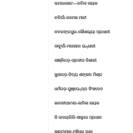
ଉମରକୋଟ
—ନବିନା ନାୟକ
ଝରିଗାଁ-ରମେଶ ମାଝୀ
ନବରଙ୍ଗପୁର-କୌଶଲ୍ୟା ପ୍ରଧାନୀ
ଡାବୁଗାଁ-ମନୋହର ରାନ୍ଧାରୀ
ଲାଞ୍ଜିଗଡ଼-ପ୍ରଦୀପ ଦିଶାରୀ
ଜୁନାଗଡ଼-ଦିବ୍ୟ ଶଙ୍କର ମିଶ୍ର
ଧର୍ମଗଡ଼-ପୁଷ୍ପେନ୍ଦ୍ର ସିଂହଦେଓ
ଭବାନୀପାଟଣା-ଲତିକା ନାୟକ
ଜି ଉଦୟଗିରି-ସାଲୁଗା ପ୍ରଧାନ
କଣ୍ଟାମାଳ-ମହିଧର ରଣା