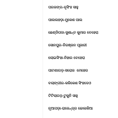
ପରଜଙ୍ଗ-ନୃସିଂହ ସାହୁ
ପାଲଲହଡ଼ା-ମୁକେଶ ପାଲ
ଛେଣ୍ଡିପଦା-ସୁଶାନ୍ତ କୁମାର ବେହେରା
ସୋନପୁର-ନିରଞ୍ଜନ ପୂଜାରୀ
ଲୋଇସିଂହା-ନିହାର ବେହେରା
ପାଟଣାଗଡ଼-ସରୋଜ ମେହେର
ବଲାଙ୍ଗୀର-କଳିକେଶ ସିଂହଦେଓ
ଟିଟିଲାଗଡ଼-ଟୁକୁନି ସାହୁ
ନୂଆପଡ଼ା-ରାଜେନ୍ଦ୍ର ଢୋଲକିଆ