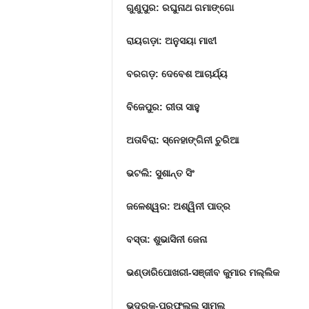
ଗୁଣୁପୁର: ରଘୁନାଥ ଗମାଙ୍ଗୋ
ରାୟଗଡ଼ା: ଅନୁସୟା ମାଝୀ
ବରଗଡ଼: ଦେବେଶ ଆଚାର୍ଯ୍ୟ
ବିଜେପୁର: ରୀତା ସାହୁ
ଅତାବିରା: ସ୍ନେହାଙ୍ଗିନୀ ଚୁରିଆ
ଭଟଲି: ସୁଶାନ୍ତ ସିଂ
ଜଳେଶ୍ୱର: ଅଶ୍ୱିନୀ ପାତ୍ର
ବସ୍ତା: ଶୁଭାସିନୀ ଜେନା
ଭଣ୍ଡାରିପୋଖରୀ-ସଞ୍ଜୀବ କୁମାର ମଲ୍ଲିକ
ଭଦ୍ରକ-ପ୍ରଫୁଲ୍ଲ ସାମଲ