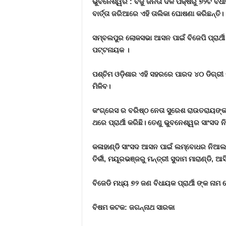
ଭୁବନେଶ୍ୱର : ବିଜୁ ଜନତା ଦଳ ପକ୍ଷରୁ ୭୨ଟି ବିଧ
ବାର୍ତ୍ତା ଜରିଆରେ ଏହି ତାଲିକା ଘୋଷଣା କରିଛନ୍ତି।
ସମ୍ବଲପୁର ଲୋକସଭା ଆସନ ପାଇଁ ବିଜେପି ପ୍ରାର୍ଥୀ କ
ପଟ୍ଟନାୟକ ।
ପଶ୍ଚିମ ଓଡ଼ିଶାର ଏହି ସହରରେ ପାରଦ ୪୦ ଡିଗ୍ର
ମିଳିବ।
କଂଗ୍ରେସ ର ବରିଷ୍ଠ ନେତା ସୁରେଶ ରାଉତରାୟଙ୍କ ପ
ଥରେ ପ୍ରାର୍ଥୀ କରିଛି। ତେଣୁ ଭୁବନେଶ୍ୱର ସାଂସଦ ନ
କଳାହାଣ୍ଡି ସାଂସଦ ଆସନ ପାଇଁ ଲମ୍ବୋଧର ନିଆଲ
ତିର୍କୀ, ମୟୂରଭଞ୍ଜରୁ ମନ୍ତ୍ରୀ ସୁଦାମ ମାରାଣ୍ଡି, 
ବିଜେଡି ମଧ୍ୟ ୭୨ ଜଣ ବିଧାୟକ ପ୍ରାର୍ଥୀ ଙ୍କ ନାମ
ବିଷମ କଟକ: ଜଗନ୍ନାଥ ସାରକା