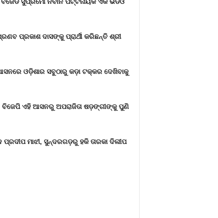
ା ବିଜେଡି ସୁପ୍ରିମୋ ନବୀନ ପଟ୍ଟନାୟକ ଏକ ଭିଡିଓ
ଣବ ପ୍ରକାଶ ଦାସଙ୍କୁ ପ୍ରାର୍ଥୀ କରିଛନ୍ତି ଶ୍ରୀ
ନରେ ଓଡ଼ିଶାର ସବୁଠାରୁ କଡ଼ା ଟକ୍କର ଦେଖିବାକୁ
ିଜେପି ଏହି ଆସନରୁ ଅପରାଜିତା ଷଡ଼ଙ୍ଗୀଙ୍କୁ ପୁଣି
ସଦ ପ୍ରଦୀପ ମାଝୀ, ସୁନ୍ଦରଗଡ଼ରୁ ହକି ତାରକା ଦିଲୀପ