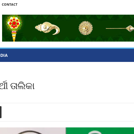
CONTACT
ODIA
ଥୀ ତାଲିକା