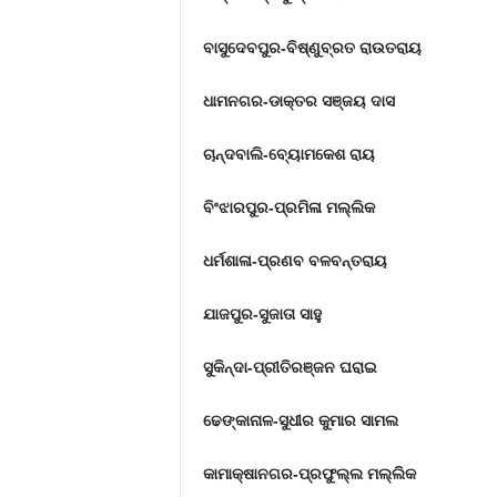
ବାସୁଦେବପୁର-ବିଷ୍ଣୁବ୍ରତ ରାଉତରାୟ
ଧାମନଗର-ଡାକ୍ତର ସଞ୍ଜୟ ଦାସ
ଚାନ୍ଦବାଲି-ବ୍ୟୋମକେଶ ରାୟ
ବିଂଝାରପୁର-ପ୍ରମିଳା ମଲ୍ଲିକ
ଧର୍ମଶାଳା-ପ୍ରଣବ ବଳବନ୍ତରାୟ
ଯାଜପୁର-ସୁଜାତା ସାହୁ
ସୁକିନ୍ଦା-ପ୍ରୀତିରଞ୍ଜନ ଘରାଇ
ଢେଙ୍କାନାଳ-ସୁଧୀର କୁମାର ସାମଲ
କାମାକ୍ଷାନଗର-ପ୍ରଫୁଲ୍ଲ ମଲ୍ଲିକ