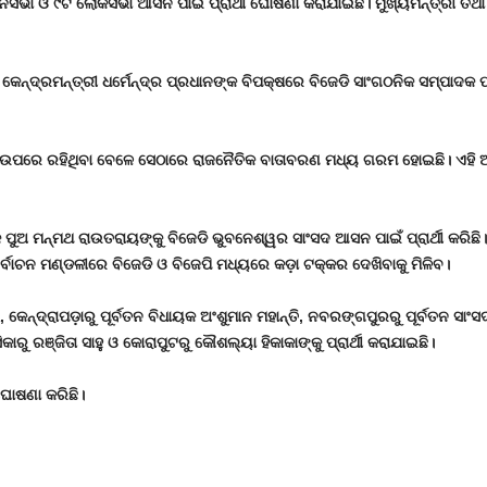
ାନସଭା ଓ ୯ଟି ଲୋକସଭା ଆସନ ପାଇଁ ପ୍ରାର୍ଥୀ ଘୋଷଣା କରାଯାଇଛି। ମୁଖ୍ୟମନ୍ତ୍ରୀ ତଥ
େନ୍ଦ୍ରମନ୍ତ୍ରୀ ଧର୍ମେନ୍ଦ୍ର ପ୍ରଧାନଙ୍କ ବିପକ୍ଷରେ ବିଜେଡି ସାଂଗଠନିକ ସମ୍ପାଦକ ପ୍ର
ୀ ଉପରେ ରହିଥିବା ବେଳେ ସେଠାରେ ରାଜନୈତିକ ବାତାବରଣ ମଧ୍ୟ ଗରମ ହୋଇଛି। ଏହି ଆସ
ୁଅ ମନ୍ମଥ ରାଉତରାୟଙ୍କୁ ବିଜେଡି ଭୁବନେଶ୍ୱର ସାଂସଦ ଆସନ ପାଇଁ ପ୍ରାର୍ଥୀ କରିଛି। ବ
ିର୍ବାଚନ ମଣ୍ଡଳୀରେ ବିଜେଡି ଓ ବିଜେପି ମଧ୍ୟରେ କଡ଼ା ଟକ୍କର ଦେଖିବାକୁ ମିଳିବ।
, କେନ୍ଦ୍ରାପଡ଼ାରୁ ପୂର୍ବତନ ବିଧାୟକ ଅଂଶୁମାନ ମହାନ୍ତି, ନବରଙ୍ଗପୁରରୁ ପୂର୍ବତନ ସାଂ
ଆସିକାରୁ ରଞ୍ଜିତା ସାହୁ ଓ କୋରାପୁଟରୁ କୌଶଲ୍ୟା ହିକାକାଙ୍କୁ ପ୍ରାର୍ଥୀ କରାଯାଇଛି।
 ଘୋଷଣା କରିଛି।