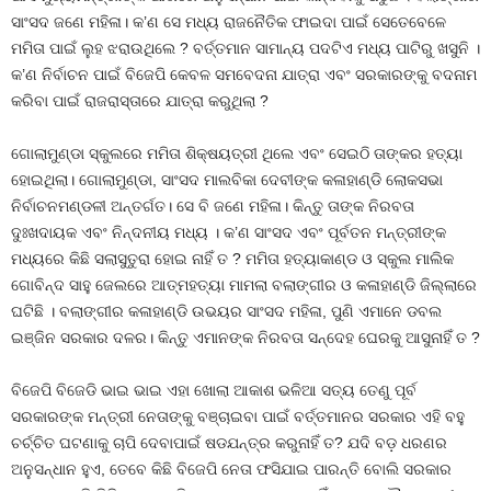
ସାଂସଦ ଜଣେ ମହିଳା। କ’ଣ ସେ ମଧ୍ୟ ରାଜନୈତିକ ଫାଇଦା ପାଇଁ ସେତେବେଳେ
ମମିତା ପାଇଁ ଲୁହ ଝରାଉଥିଲେ ? ବର୍ତ୍ତମାନ ସାମାନ୍ୟ ପଦଟିଏ ମଧ୍ୟ ପାଟିରୁ ଖସୁନି ।
କ’ଣ ନିର୍ବାଚନ ପାଇଁ ବିଜେପି କେବଳ ସମବେଦନା ଯାତ୍ରା ଏବଂ ସରକାରଙ୍କୁ ବଦନାମ
କରିବା ପାଇଁ ରାଜରାସ୍ତାରେ ଯାତ୍ରା କରୁଥିଲା ?
ଗୋଲାମୁଣ୍ଡା ସ୍କୁଲରେ ମମିତା ଶିକ୍ଷୟତ୍ରୀ ଥିଲେ ଏବଂ ସେଇଠି ତାଙ୍କର ହତ୍ୟା
ହୋଇଥିଲା। ଗୋଲାମୁଣ୍ଡା, ସାଂସଦ ମାଲବିକା ଦେବୀଙ୍କ କଳାହାଣ୍ଡି ଲୋକସଭା
ନିର୍ବାଚନମଣ୍ଡଳୀ ଅନ୍ତର୍ଗତ। ସେ ବି ଜଣେ ମହିଳା। କିନ୍ତୁ ତାଙ୍କ ନିରବତା
ଦୁଃଖଦାୟକ ଏବଂ ନିନ୍ଦନୀୟ ମଧ୍ୟ । କ’ଣ ସାଂସଦ ଏବଂ ପୂର୍ବତନ ମନ୍ତ୍ରୀଙ୍କ
ମଧ୍ୟରେ କିଛି ସଲାସୁତୁରା ହୋଇ ନାହିଁ ତ ? ମମିତା ହତ୍ୟାକାଣ୍ଡ ଓ ସ୍କୁଲ ମାଲିକ
ଗୋବିନ୍ଦ ସାହୁ ଜେଲରେ ଆତ୍ମହତ୍ୟା ମାମଲା ବଲାଙ୍ଗୀର ଓ କଳାହାଣ୍ଡି ଜିଲ୍ଲାରେ
ଘଟିଛି । ବଲାଙ୍ଗୀର କଳାହାଣ୍ଡି ଉଭୟର ସାଂସଦ ମହିଳା, ପୁଣି ଏମାନେ ଡବଲ
ଇଞ୍ଜିନ ସରକାର ଦଳର। କିନ୍ତୁ ଏମାନଙ୍କ ନିରବତା ସନ୍ଦେହ ଘେରକୁ ଆସୁନାହିଁ ତ ?
ବିଜେପି ବିଜେଡି ଭାଇ ଭାଇ ଏହା ଖୋଲା ଆକାଶ ଭଳିଆ ସତ୍ୟ ତେଣୁ ପୂର୍ବ
ସରକାରଙ୍କ ମନ୍ତ୍ରୀ ନେତାଙ୍କୁ ବଞ୍ଚାଇବା ପାଇଁ ବର୍ତ୍ତମାନର ସରକାର ଏହି ବହୁ
ଚର୍ଚ୍ଚିତ ଘଟଣାକୁ ଚାପି ଦେବାପାଇଁ ଷଡଯନ୍ତ୍ର କରୁନାହିଁ ତ? ଯଦି ବଡ଼ ଧରଣର
ଅନୁସନ୍ଧାନ ହୁଏ, ତେବେ କିଛି ବିଜେପି ନେତା ଫସିଯାଇ ପାରନ୍ତି ବୋଲି ସରକାର