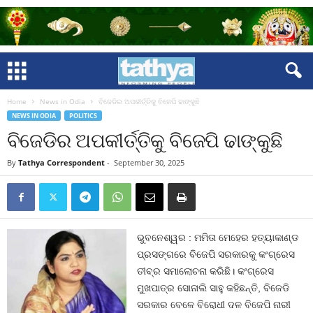
Home
News in Odia
ବିଜେଡିର ଅପକୀର୍ତ୍ତିକୁ ବିଜେପି ଢାଙ୍କୁଛି
NEWS IN ODIA
POLITICS
ବିଜେଡିର ଅପକୀର୍ତ୍ତିକୁ ବିଜେପି ଢାଙ୍କୁଛି
By
Tathya Correspondent
-
September 30, 2025
ଭୁବନେଶ୍ୱର : ମମିତା ମେହେର ହତ୍ୟାକାଣ୍ଡ
ପ୍ରସଙ୍ଗରେ ବିଜେପି ସରକାରକୁ କଂଗ୍ରେସ
ତୀବ୍ର ସମାଲୋଚନା କରିଛି। କଂଗ୍ରେସ
ମୁଖପାତ୍ର ସୋନାଲି ସାହୁ କହିଛନ୍ତି, ବିଜେଡି
ସରକାର ବେଳେ ବିରୋଧୀ ଦଳ ବିଜେପି ନାରୀ