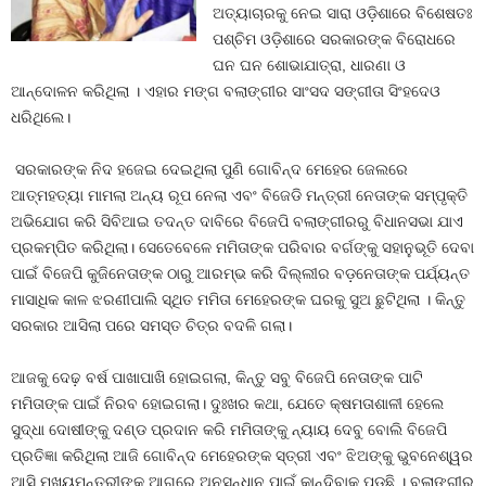
ଅତ୍ୟାଚାରକୁ ନେଇ ସାରା ଓଡ଼ିଶାରେ ବିଶେଷତଃ
ପଶ୍ଚିମ ଓଡ଼ିଶାରେ ସରକାରଙ୍କ ବିରୋଧରେ
ଘନ ଘନ ଶୋଭାଯାତ୍ରା, ଧାରଣା ଓ
ଆନ୍ଦୋଳନ କରିଥିଲା । ଏହାର ମଙ୍ଗ ବଲାଙ୍ଗୀର ସାଂସଦ ସଙ୍ଗୀତା ସିଂହଦେଓ
ଧରିଥିଲେ।
ସରକାରଙ୍କ ନିଦ ହଜେଇ ଦେଇଥିଲା ପୁଣି ଗୋବିନ୍ଦ ମେହେର ଜେଲରେ
ଆତ୍ମହତ୍ୟା ମାମଲା ଅନ୍ୟ ରୂପ ନେଲା ଏବଂ ବିଜେଡି ମନ୍ତ୍ରୀ ନେତାଙ୍କ ସମ୍ପୃକ୍ତି
ଅଭିଯୋଗ କରି ସିବିଆଇ ତଦନ୍ତ ଦାବିରେ ବିଜେପି ବଲାଙ୍ଗୀରରୁ ବିଧାନସଭା ଯାଏ
ପ୍ରକମ୍ପିତ କରିଥିଲା। ସେତେବେଳେ ମମିତାଙ୍କ ପରିବାର ବର୍ଗଙ୍କୁ ସହାନୁଭୂତି ଦେବା
ପାଇଁ ବିଜେପି କୁଜିନେତାଙ୍କ ଠାରୁ ଆରମ୍ଭ କରି ଦିଲ୍ଲୀର ବଡ଼ନେତାଙ୍କ ପର୍ଯ୍ୟନ୍ତ
ମାସାଧିକ କାଳ ଝରଣୀପାଲି ସ୍ଥିତ ମମିତା ମେହେରଙ୍କ ଘରକୁ ସୁଅ ଛୁଟିଥିଲା । କିନ୍ତୁ
ସରକାର ଆସିଲା ପରେ ସମସ୍ତ ଚିତ୍ର ବଦଳି ଗଲା।
ଆଜକୁ ଦେଢ଼ ବର୍ଷ ପାଖାପାଖି ହୋଇଗଲା, କିନ୍ତୁ ସବୁ ବିଜେପି ନେତାଙ୍କ ପାଟି
ମମିତାଙ୍କ ପାଇଁ ନିରବ ହୋଇଗଲା। ଦୁଃଖର କଥା, ଯେତେ କ୍ଷମତାଶାଳୀ ହେଲେ
ସୁଦ୍ଧା ଦୋଷୀଙ୍କୁ ଦଣ୍ଡ ପ୍ରଦାନ କରି ମମିତାଙ୍କୁ ନ୍ୟାୟ ଦେବୁ ବୋଲି ବିଜେପି
ପ୍ରତିଜ୍ଞା କରିଥିଲା ଆଜି ଗୋବିନ୍ଦ ମେହେରଙ୍କ ସ୍ତ୍ରୀ ଏବଂ ଝିଅଙ୍କୁ ଭୁବନେଶ୍ୱର
ଆସି ମୁଖ୍ୟମନ୍ତ୍ରୀଙ୍କ ଆଗରେ ଅନୁସନ୍ଧାନ ପାଇଁ କାନ୍ଦିବାକୁ ପଡୁଛି । ବଲାଙ୍ଗୀର