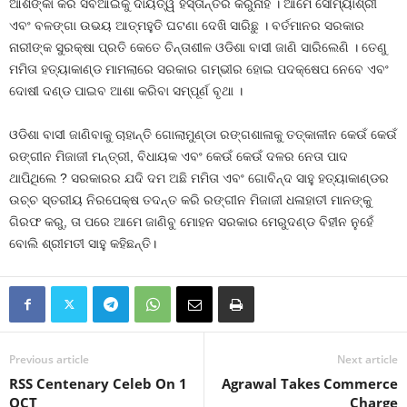
ଆଶଙ୍କା କରି ସିବିଆଇକୁ ଦାୟିତ୍ୱ ହସ୍ତାନ୍ତର କରୁନାହିଁ । ଆମେ ସୌମ୍ୟାଶ୍ରୀ
ଏବଂ ବଳଙ୍ଗା ଉଭୟ ଆତ୍ମହୁତି ଘଟଣା ଦେଖି ସାରିଛୁ । ବର୍ତମାନର ସରକାର
ନାରୀଙ୍କ ସୁରକ୍ଷା ପ୍ରତି କେତେ ଚିନ୍ତାଶୀଳ ଓଡିଶା ବାସୀ ଜାଣି ସାରିଲେଣି । ତେଣୁ
ମମିତା ହତ୍ୟାକାଣ୍ଡ ମାମଲାରେ ସରକାର ଗମ୍ଭୀର ହୋଇ ପଦକ୍ଷେପ ନେବେ ଏବଂ
ଦୋଷୀ ଦଣ୍ଡ ପାଇବ ଆଶା କରିବା ସମ୍ପୂର୍ଣ ବୃଥା ।
ଓଡିଶା ବାସୀ ଜାଣିବାକୁ ଚାହାନ୍ତି ଗୋଲାମୁଣ୍ଡା ରଙ୍ଗଶାଳାକୁ ତତ୍କାଳୀନ କେଉଁ କେଉଁ
ରଙ୍ଗୀନ ମିଜାଜୀ ମନ୍ତ୍ରୀ, ବିଧାୟକ ଏବଂ କେଉଁ କେଉଁ ଦଳର ନେତା ପାଦ
ଥାପିଥିଲେ ? ସରକାରର ଯଦି ଦମ ଅଛି ମମିତା ଏବଂ ଗୋବିନ୍ଦ ସାହୁ ହତ୍ୟାକାଣ୍ଡର
ଉଚ୍ଚ ସ୍ତରୀୟ ନିରପେକ୍ଷ ତଦନ୍ତ କରି ରଙ୍ଗୀନ ମିଜାଜୀ ଧଳାହାତୀ ମାନଙ୍କୁ
ଗିରଫ କରୁ, ତା ପରେ ଆମେ ଜାଣିବୁ ମୋହନ ସରକାର ମେରୁଦଣ୍ଡ ବିହୀନ ନୁହେଁ
ବୋଲି ଶ୍ରୀମତୀ ସାହୁ କହିଛନ୍ତି।
Previous article
Next article
RSS Centenary Celeb On 1
Agrawal Takes Commerce
OCT
Charge