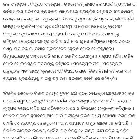
ଜଳ ସଂରକ୍ଷଣ, ବିଦ୍ୟୁତ ସଂରକ୍ଷଣ, ଚାଷରେ କମ୍ ରାସାୟନିକ ପଦାର୍ଥ ବ୍ୟବହାର ଓ
ସର୍ବସାଧାରଣ ପରିବହନ ବ୍ୟବହାର ମାଧ୍ୟମରେ ପ୍ରାକୃତିକ ସମ୍ପଦର ସଂରକ୍ଷଣର
ଉଦାହରଣ ଦେଇଥିଲେ। ସ୍ୱଚ୍ଛତା ଅଭିଯାନକୁ ନୂତନ ଶକ୍ତି ପ୍ରଦାନ, ଜୀବନଶୈଳୀ
ସମସ୍ୟାର ମୁକାବିଲା ଏବଂ ଯୁବବର୍ଗଙ୍କ ଦ୍ୱାରା ମୋବାଇଲ୍‌ ଫୋନ୍ ବ୍ୟତୀତ
ବିଶ୍ୱର ଅନୁସନ୍ଧାନର ଉପାୟ ପରାମର୍ଶ ଦେବାକୁ ସେ ଶିକ୍ଷାବିତ୍ ମାନଙ୍କୁ
କହିଥିଲେ। ଛାତ୍ରଛାତ୍ରୀଙ୍କ ପାଇଁ ଆଦର୍ଶ ହେବାକୁ ସେ କହିଥିଲେ। ପ୍ରଶାସନରେ
ମଧ୍ୟ ସାମାଜିକ ଚିନ୍ତାଧାରା ପ୍ରତିଫଳିତ ହେଉଛି ବୋଲି ସେ କହିଥିଲେ।
ଡିଗ୍ରୀଧାରୀଙ୍କ ପାଖରେ ଅତି କମରେ ଗୋଟିଏ ଧନ୍ଦାମୂଳକ ଦକ୍ଷତା ରହିବା ଉଚିତ
ବୋଲି ସେ ଉପସ୍ଥିତ ଜନତାଙ୍କୁ କହିଥିଲେ। ପ୍ରତ୍ୟେକ ସୀମା, ପ୍ରତ୍ୟେକ
ଅନୁଷ୍ଠାନ ଏବଂ ରାଜ୍ୟ ସ୍ତରରେ ଏହି ବିଷୟ ଉପରେ ବିଚାରବିମର୍ଶ କରିବାର ଏକ
ବ୍ୟାପକ ପ୍ରକ୍ରିୟାକୁ ଆଗକୁ ବଢ଼ାଇବା ଦରକାର ବୋଲି ସେ କହିଛନ୍ତି।
‘ବିକଶିତ ଭାରତ’ର ବିକାଶ ସମୟର ତୁଳନା କରି ପ୍ରଧାନମନ୍ତ୍ରୀ ଛାତ୍ରଛାତ୍ରୀଙ୍କ
ଆତ୍ମବିଶ୍ୱାସ, ପ୍ରସ୍ତୁତି ଏବଂ ସମର୍ପଣ ସହିତ ଲକ୍ଷ୍ୟ ହାସଲ ପାଇଁ ଆବଶ୍ୟକ
ଶୃଙ୍ଖଳା ବଜାୟ ରଖିବାରେ ପରିବାରର ଅବଦାନ ବିଷୟରେ ଉଲ୍ଲେଖ କରିଥିଲେ ।
ଦେଶର ନାଗରିକ ହିସାବରେ ଆମ ପାଇଁ ପରୀକ୍ଷା ତାରିଖ ମଧ୍ୟ ଘୋଷଣା କରାଯାଇଛି
ବୋଲି ସେ ମନ୍ତବ୍ୟ ଦେଇଥିଲେ। ‘‘ଆମ ସାମ୍ନାରେ ଅମୃତ କାଳର ୨୫ ବର୍ଷ ଅଛି ।
ବିକଶିତ ଭାରତର ଲକ୍ଷ୍ୟ ପାଇଁ ଆମକୁ ଦିନକୁ ୨୪ ଘଣ୍ଟା କାମ କରିବାକୁ ପଡ଼ିବ।
ଏହା ହେଉଛି ଏକ ପରିବାର ଭାବରେ ଆମକୁ ସୃଷ୍ଟି କରିବାକୁ ଥିବା ପରିବେଶ’’ ବୋଲି