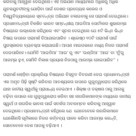
କରିବାକୁ ଆହ୍ୱାନ ଦେଇଥିଲେ। ଏହି ଅଭିଯାନ ମାଧ୍ୟମରେ ଅଧିକରୁ ଅଧିକ
ଯୁବକଯୁବତୀଙ୍କୁ ଯୋଡ଼ିବା ପାଇଁ ଦେଶର ପ୍ରତ୍ୟେକ କଲେଜ ଓ
ବିଶ୍ୱବିଦ୍ୟାଳୟରେ ସ୍ବତନ୍ତ୍ର ଅଭିଯାନ ଚଳାଇବାକୁ ସେ ପରାମର୍ଶ ଦେଇଥିଲେ।
ପ୍ରଧାନମନ୍ତ୍ରୀ ବିକଶିତ ଭାରତ ସମ୍ବନ୍ଧୀୟ ଆଇଡିଆ ପୋର୍ଟାଲର ଶୁଭାରମ୍ଭ
ବିଷୟରେ ଉଲ୍ଲେଖ କରିଥିଲେ ଏବଂ ସୂଚନା ଦେଇଥିଲେ ଯେ ୫ଟି ଭିନ୍ନ ଭିନ୍ନ
ବିଷୟ ଉପରେ ପରାମର୍ଶ ଦିଆଯାଇପାରିବ । ଶ୍ରେଷ୍ଠ ୧୦ଟି ପରାମର୍ଶ ପାଇଁ
ପୁରସ୍କାରର ବ୍ୟବସ୍ଥା କରାଯାଇଛି। ଆପଣ ମାଇଗଭରେ ମଧ୍ୟ ନିଜର ପରାମର୍ଶ
ଦେଇପାରିବେ। ଯେମିତି ‘ଆଇଡିଆ’ ‘ଆଇ’ ରୁ ଏବଂ ‘ଇଣ୍ଡିଆ’ ‘ଆଇ’ ବା ‘ମୁଁ’ରୁ
ଆରମ୍ଭ ହୁଏ, ସେମିତି ବିକାଶ ପ୍ରୟାସ ନିଜଠାରୁ ଆରମ୍ଭ ହୋଇପାରିବ’’ ।
ପରାମର୍ଶ ଲୋଡ଼ିବା ପ୍ରକ୍ରିୟା ବିଷୟରେ ବିସ୍ତୃତ ବିବରଣୀ ଦେଇ ପ୍ରଧାନମନ୍ତ୍ରୀ
ଏକ ଅମୃତ ପିଢ଼ି ସୃଷ୍ଟି କରିବାର ଆବଶ୍ୟକତା ଉପରେ ଗୁରୁତ୍ୱାରୋପ କରିଥିଲେ
ଯାହା ଜାତୀୟ ସ୍ୱାର୍ଥକୁ ପ୍ରାଧାନ୍ୟ ଦେଇଥାଏ । ଶିକ୍ଷା ଓ ଦକ୍ଷତା ଠାରୁ ଆଗକୁ
ବଢ଼ିବା ଉପରେ ସେ ଗୁରୁତ୍ୱାରୋପ କରିବା ସହ ନାଗରିକମାନଙ୍କ ମଧ୍ୟରେ ଜାତୀୟ
ସ୍ୱାର୍ଥ ଓ ନାଗରିକ ଭାବନା ପାଇଁ ସତର୍କତା ଅବଲମ୍ବନ କରିବାକୁ ଆହ୍ୱାନ
ଦେଇଥିଲେ। ପ୍ରଧାନମନ୍ତ୍ରୀ କହିଥିଲେ ଯେ ଯେତେବେଳେ ନାଗରିକମାନେ
ଯେକୌଣସି ଭୂମିକାରେ ନିଜର କର୍ତ୍ତବ୍ୟ ପାଳନ କରିବା ଆରମ୍ଭ କରନ୍ତି,
ସେତେବେଳେ ଦେଶ ଆଗକୁ ବଢ଼ିଥାଏ ।