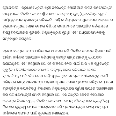
ନୂଆଦିଲ୍ଲୀ : ପ୍ରଧାନମନ୍ତ୍ରୀ ଶ୍ରୀ ନରେନ୍ଦ୍ର ମୋଦୀ ଆଜି ଭିଡିଓ କନଫରେନ୍ସିଂ
ମାଧ୍ୟମରେ ‘ବିକଶିତ ଭାରତ @୨୦୪୭: ଭଏସ୍ ଅଫ୍ ୟୁଥ୍ (ଯୁବବର୍ଗଙ୍କ ସ୍ୱର’
କାର୍ଯ୍ୟକ୍ରମର ଶୁଭାରମ୍ଭ କରିଛନ୍ତି । ଏହି କାର୍ଯ୍ୟକ୍ରମର ଶୁଭାରମ୍ଭ ଅବସରରେ
ପ୍ରଧାନମନ୍ତ୍ରୀ ମୋଦୀ ଦେଶର ବିଭିନ୍ନ ରାଜଭବନରେ ଆୟୋଜିତ କର୍ମଶାଳାରେ
ବିଶ୍ୱବିଦ୍ୟାଳୟର କୁଳପତି, ଶିକ୍ଷାନୁଷ୍ଠାନ ମୁଖ୍ୟ ଏବଂ ଅଧ୍ୟାପକମାନଙ୍କୁ
ସମ୍ବୋଧିତ କରିଥିଲେ।
ପ୍ରଧାନମନ୍ତ୍ରୀ ତାଙ୍କ ଅଭିଭାଷଣ ଆରମ୍ଭ କରି ବିକଶିତ ଭାରତର ବିକାଶ ପାଇଁ
ଆଜିର କର୍ମଶାଳା ଆୟୋଜନ କରିଥିବାରୁ ସମସ୍ତ ରାଜ୍ୟପାଳଙ୍କୁ ଧନ୍ୟବାଦ
ଜଣାଇଥିଲେ ଏବଂ କହିଥିଲେ ଯେ ଏହି ସଂକଳ୍ପ ନେବା ପାଇଁ ଆଜି ଏକ ସ୍ୱତନ୍ତ୍ର
ମୁହୂର୍ତ୍ତ । ବିକଶିତ ଭାରତ ୨୦୪୭ର ଲକ୍ଷ୍ୟ ହାସଲ କରିବାରେ ଦେଶର
ଯୁବବର୍ଗଙ୍କୁ ମାର୍ଗଦର୍ଶନ ଦେବା ଦାୟିତ୍ୱରେ ଥିବା ସମସ୍ତ ଅଂଶୀଦାରଙ୍କୁ ଏକାଠି
କରିବାରେ ରାଜ୍ୟପାଳମାନଙ୍କ ଅବଦାନକୁ ଶ୍ରୀ ମୋଦୀ ପ୍ରଶଂସା କରିଥିଲେ । ଜଣେ
ବ୍ୟକ୍ତିଙ୍କ ବ୍ୟକ୍ତିତ୍ୱ ବିକାଶରେ ଶିକ୍ଷାନୁଷ୍ଠାନର ଭୂମିକା ଉପରେ ଆଲୋକପାତ
କରି ପ୍ରଧାନମନ୍ତ୍ରୀ ମୋଦୀ କହିଥିଲେ ଯେ, ଏକ ରାଷ୍ଟ୍ର କେବଳ ସେଠାକାର
ଲୋକଙ୍କ ବିକାଶ ଦ୍ୱାରା ବିକଶିତ ହୋଇଥାଏ। ସାମ୍ପ୍ରତିକ ଯୁଗରେ ବ୍ୟକ୍ତିତ୍ୱ
ବିକାଶର ଗୁରୁତ୍ୱ ଉପରେ ଆଲୋକପାତ କରି ପ୍ରଧାନମନ୍ତ୍ରୀ ଭଏସ୍ ଅଫ୍ ୟୁଥ୍
କର୍ମଶାଳାର ସଫଳତା ପାଇଁ ଶୁଭେଚ୍ଛା ଜଣାଇଥିଲେ ।