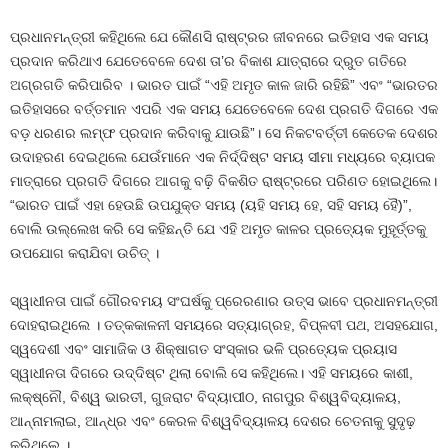
ପ୍ରଧାନମନ୍ତ୍ରୀ କହିଥିଲେ ଯେ କୌଣସି ରାଷ୍ଟ୍ରର ଜୀବନରେ ଇତିହାସ ଏକ ସମୟ
ପ୍ରଦାନ କରିଥାଏ ଯେତେବେଳେ ଦେଶ ତା’ର ବିକାଶ ଯାତ୍ରାରେ ଦ୍ରୁତ ଗତିରେ
ଅଗ୍ରଗତି କରିପାରିବ । ଭାରତ ପାଇଁ “ଏହି ଅମୃତ କାଳ ଜାରି ରହିଛି” ଏବଂ “ଭାରତର
ଇତିହାସରେ ବର୍ତ୍ତମାନ ଏପରି ଏକ ସମୟ ଯେତେବେଳେ ଦେଶ ପ୍ରଗତି ଦିଗରେ ଏକ
ବଡ଼ ଧରଣର ଲମ୍ଫ ପ୍ରଦାନ କରିବାକୁ ଯାଉଛି”। ସେ ନିକଟବର୍ତ୍ତୀ କେତେକ ଦେଶର
ଉଦାହରଣ ଦେଇଥିଲେ ଯେଉଁମାନେ ଏକ ନିର୍ଦ୍ଦିଷ୍ଟ ସମୟ ସୀମା ମଧ୍ୟରେ ବ୍ୟାପକ
ମାତ୍ରାରେ ପ୍ରଗତି ଦିଗରେ ଆଗକୁ ବଢ଼ି ବିକଶିତ ରାଷ୍ଟ୍ରରେ ପରିଣତ ହୋଇଥିଲେ।
“ଭାରତ ପାଇଁ ଏହା ହେଉଛି ଉପଯୁକ୍ତ ସମୟ (ୟହି ସମୟ ହେ, ସହି ସମୟ ହୈ)”,
ବୋଲି ଉଲ୍ଲେଖ କରି ସେ କହିଛନ୍ତି ଯେ ଏହି ଅମୃତ କାଳର ପ୍ରତ୍ୟେକ ମୁହୂର୍ତ୍ତକୁ
ଉପଯୋଗ କରାଯିବା ଉଚିତ୍ ।
ସ୍ୱାଧୀନତା ପାଇଁ ଗୌରବମୟ ସଂଘର୍ଷକୁ ପ୍ରେରଣାର ଉତ୍ସ ଭାବେ ପ୍ରଧାନମନ୍ତ୍ରୀ
ଦୋହରାଇଥିଲେ । ତତ୍କକାଳନୀ ସମୟରେ ସତ୍ୟାଗ୍ରହ, ବିପ୍ଳବୀ ପଥ, ଅସହଯୋଗ,
ସ୍ୱଦେଶୀ ଏବଂ ସାମାଜିକ ଓ ଶିକ୍ଷାଗତ ସଂସ୍କାର ଭଳି ପ୍ରତ୍ୟେକ ପ୍ରୟାସ
ସ୍ୱାଧୀନତା ଦିଗରେ ଉଦ୍ଦିଷ୍ଟ ଥିଲା ବୋଲି ସେ କହିଥିଲେ। ଏହି ସମୟରେ କାଶୀ,
ଲକ୍ଷ୍ନୌ, ବିଶ୍ୱ ଭାରତୀ, ଗୁଜରାଟ ବିଦ୍ୟାପୀଠ, ନାଗପୁର ବିଶ୍ୱବିଦ୍ୟାଳୟ,
ଆନ୍ନାମଲାଇ, ଆନ୍ଧ୍ର ଏବଂ କେରଳ ବିଶ୍ୱବିଦ୍ୟାଳୟ ଦେଶର ଚେତନାକୁ ସୁଦୃଢ଼
କରିଥିଲେ ।