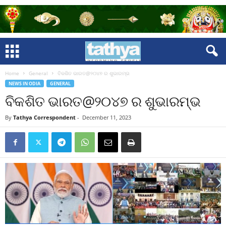
Home
General
ବିକଶିତ ଭାରତ@୨୦୪୭ ର ଶୁଭାରମ୍ଭ
NEWS IN ODIA
GENERAL
ବିକଶିତ ଭାରତ@୨୦୪୭ ର ଶୁଭାରମ୍ଭ
By
Tathya Correspondent
-
December 11, 2023