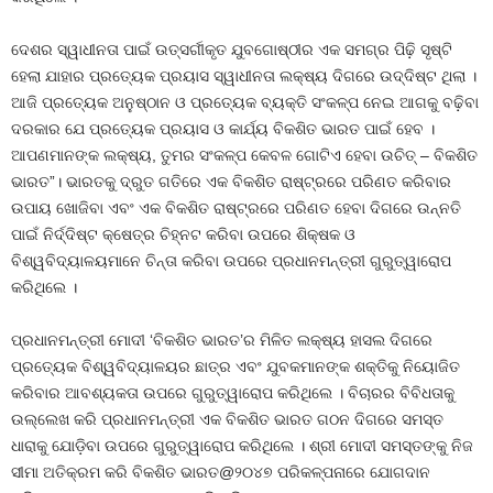
ଦେଶର ସ୍ୱାଧୀନତା ପାଇଁ ଉତ୍ସର୍ଗୀକୃତ ଯୁବଗୋଷ୍ଠୀର ଏକ ସମଗ୍ର ପିଢ଼ି ସୃଷ୍ଟି
ହେଲା ଯାହାର ପ୍ରତ୍ୟେକ ପ୍ରୟାସ ସ୍ୱାଧୀନତା ଲକ୍ଷ୍ୟ ଦିଗରେ ଉଦ୍ଦିଷ୍ଟ ଥିଲା ।
ଆଜି ପ୍ରତ୍ୟେକ ଅନୁଷ୍ଠାନ ଓ ପ୍ରତ୍ୟେକ ବ୍ୟକ୍ତି ସଂକଳ୍ପ ନେଇ ଆଗକୁ ବଢ଼ିବା
ଦରକାର ଯେ ପ୍ରତ୍ୟେକ ପ୍ରୟାସ ଓ କାର୍ଯ୍ୟ ବିକଶିତ ଭାରତ ପାଇଁ ହେବ ।
ଆପଣମାନଙ୍କ ଲକ୍ଷ୍ୟ, ତୁମର ସଂକଳ୍ପ କେବଳ ଗୋଟିଏ ହେବା ଉଚିତ୍ – ବିକଶିତ
ଭାରତ”। ଭାରତକୁ ଦ୍ରୁତ ଗତିରେ ଏକ ବିକଶିତ ରାଷ୍ଟ୍ରରେ ପରିଣତ କରିବାର
ଉପାୟ ଖୋଜିବା ଏବଂ ଏକ ବିକଶିତ ରାଷ୍ଟ୍ରରେ ପରିଣତ ହେବା ଦିଗରେ ଉନ୍ନତି
ପାଇଁ ନିର୍ଦ୍ଦିଷ୍ଟ କ୍ଷେତ୍ର ଚିହ୍ନଟ କରିବା ଉପରେ ଶିକ୍ଷକ ଓ
ବିଶ୍ୱବିଦ୍ୟାଳୟମାନେ ଚିନ୍ତା କରିବା ଉପରେ ପ୍ରଧାନମନ୍ତ୍ରୀ ଗୁରୁତ୍ୱାରୋପ
କରିଥିଲେ ।
ପ୍ରଧାନମନ୍ତ୍ରୀ ମୋଦୀ ‘ବିକଶିତ ଭାରତ’ର ମିଳିତ ଲକ୍ଷ୍ୟ ହାସଲ ଦିଗରେ
ପ୍ରତ୍ୟେକ ବିଶ୍ୱବିଦ୍ୟାଳୟର ଛାତ୍ର ଏବଂ ଯୁବକମାନଙ୍କ ଶକ୍ତିକୁ ନିୟୋଜିତ
କରିବାର ଆବଶ୍ୟକତା ଉପରେ ଗୁରୁତ୍ୱାରୋପ କରିଥିଲେ । ବିଚାରର ବିବିଧତାକୁ
ଉଲ୍ଲେଖ କରି ପ୍ରଧାନମନ୍ତ୍ରୀ ଏକ ବିକଶିତ ଭାରତ ଗଠନ ଦିଗରେ ସମସ୍ତ
ଧାରାକୁ ଯୋଡ଼ିବା ଉପରେ ଗୁରୁତ୍ୱାରୋପ କରିଥିଲେ । ଶ୍ରୀ ମୋଦୀ ସମସ୍ତଙ୍କୁ ନିଜ
ସୀମା ଅତିକ୍ରମ କରି ବିକଶିତ ଭାରତ@୨୦୪୭ ପରିକଳ୍ପନାରେ ଯୋଗଦାନ