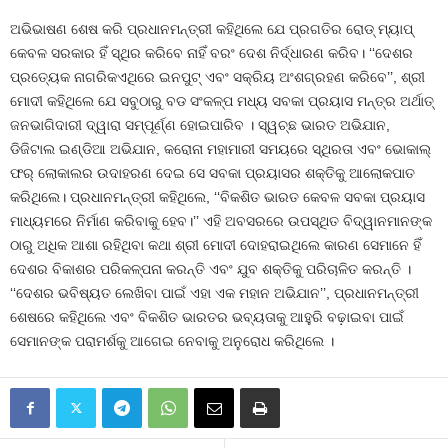
ଅଭିଭାଷଣ ଶେଷ କରି ପ୍ରଧାନମନ୍ତ୍ରୀ କହିଥିଲେ ଯେ ପ୍ରଗତିର ରୋଡ୍ ମ୍ୟାପ୍
କେବଳ ସରକାର ହିଁ ସ୍ଥିର କରିବେ ନାହିଁ ବରଂ ଦେଶ ନିର୍ଦ୍ଧାରଣ କରିବ। ‘‘ଦେଶର
ପ୍ରତ୍ୟେକ ନାଗରିକଏଥିରେ ଇନପୁଟ୍ ଏବଂ ସକ୍ରିୟ ଅଂଶଗ୍ରହଣ କରିବେ’’, ଶ୍ରୀ
ମୋଦୀ କହିଥିଲେ ଯେ ସବୁଠାରୁ ବଡ ସଂକଳ୍ପ ମଧ୍ୟ ସବକା ପ୍ରୟାସ ମନ୍ତ୍ର ଅର୍ଥାତ୍
ଜନଭାଗିଦାରୀ ଦ୍ୱାରା ସମ୍ପୂର୍ଣ୍ଣ ହୋଇପାରିବ । ସ୍ୱଚ୍ଛ ଭାରତ ଅଭିଯାନ,
ଡିଜିଟାଲ ଇଣ୍ଡିଆ ଅଭିଯାନ, କରୋନା ମହାମାରୀ ସମୟରେ ସ୍ଥିରତା ଏବଂ ଭୋକାଲ୍
ଫର୍ ଲୋକାଲର ଉଦାହରଣ ଦେଇ ସେ ସବକା ପ୍ରୟାସର ଶକ୍ତିକୁ ଆଲୋକପାତ
କରିଥିଲେ। ପ୍ରଧାନମନ୍ତ୍ରୀ କହିଥିଲେ, ‘‘ବିକଶିତ ଭାରତ କେବଳ ସବକା ପ୍ରୟାସ
ମାଧ୍ୟମରେ ନିର୍ମାଣ କରିବାକୁ ହେବ।’’ ଏହି ଅବସରରେ ଉପସ୍ଥିତ ବିଦ୍ୱାନମାନଙ୍କ
ଠାରୁ ଅଧିକ ଆଶା ରହିଥିବା କଥା ଶ୍ରୀ ମୋଦୀ ଦୋହରାଇଥିଲେ କାରଣ ସେମାନେ ହିଁ
ଦେଶର ବିକାଶର ପରିକଳ୍ପନା କରନ୍ତି ଏବଂ ଯୁବ ଶକ୍ତିକୁ ପରିଚାଳିତ କରନ୍ତି ।
‘‘ଦେଶର ଭବିଷ୍ୟତ ଲେଖିବା ପାଇଁ ଏହା ଏକ ମହାନ ଅଭିଯାନ’’, ପ୍ରଧାନମନ୍ତ୍ରୀ
ଶେଷରେ କହିଥିଲେ ଏବଂ ବିକଶିତ ଭାରତର ଭବ୍ୟତାକୁ ଆହୁରି ବଢ଼ାଇବା ପାଇଁ
ସେମାନଙ୍କ ପରାମର୍ଶକୁ ଆଗେଇ ନେବାକୁ ଅନୁରୋଧ କରିଥିଲେ ।