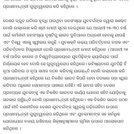
ପ୍ରଧାନମନ୍ତ୍ରୀ ଗୁରୁତ୍ୱାରୋପ କରି କହିଥିଲେ ।
ଦେଶର ଦ୍ରୁତ ଗତିରେ ବୃଦ୍ଧି ପାଉଥିବା ଜନସଂଖ୍ୟା ଯୁବବର୍ଗଙ୍କ ଦ୍ୱାରା ସଶକ୍ତ
ବୋଲି ଉଲ୍ଲେଖ କରି ଶ୍ରୀ ମୋଦୀ ସୂଚନା ଦେଇଥିଲେ ଯେ ଆଗାମୀ ୨୫-୩୦ ବର୍ଷ
ପାଇଁ କର୍ମଜୀବୀ ଜନସଂଖ୍ୟା ଦୃଷ୍ଟିରୁ ଭାରତ ଦୁନିଆରେ ଅଗ୍ରଣୀ ହେବାକୁ ଯାଉଛି
ଏବଂ ବିଶ୍ୱ ଏହାକୁ ସ୍ୱୀକାର କରୁଛି । ଯୁବଶକ୍ତି ଉଭୟ ପରିବର୍ତ୍ତନର ବାହକ ଏବଂ
ପରିବର୍ତ୍ତନର ହିତାଧିକାରୀ ବୋଲି ପ୍ରଧାନମନ୍ତ୍ରୀ ମୋଦୀ କହିଥିଲେ । ଆଗାମୀ ୨୫
ବର୍ଷ ଆଜିର କଲେଜ ଓ ବିଶ୍ୱବିଦ୍ୟାଳୟରେ ଯୁବପିଢ଼ିଙ୍କ କ୍ୟାରିୟର ପାଇଁ
ନିର୍ଣ୍ଣାୟକ ହେବ ବୋଲି ସେ ଗୁରୁତ୍ୱାରୋପ କରିଥିଲେ। ଭବିଷ୍ୟତରେ ଯୁବପିଢ଼ି ହିଁ
ନୂଆ ପରିବାର ଓ ନୂଆ ସମାଜ ଗଠନ କରିବାକୁ ଯାଉଛନ୍ତି ବୋଲି ଉଲ୍ଲେଖ କରି
ପ୍ରଧାନମନ୍ତ୍ରୀ କହିଥିଲେ ଯେ ବିକଶିତ ଭାରତ କିପରି ହେବା ଦରକାର ତାହା ସ୍ଥିର
କରିବାର ଅଧିକାର ସେମାନଙ୍କ ପାଖରେ ରହିଛି। ଏହି ଭାବନା ସହିତ ଦେଶର
ପ୍ରତ୍ୟେକ ଯୁବକଙ୍କୁ ଏକ ବିକଶିତ ଭାରତର କାର୍ଯ୍ୟ ଯୋଜନା ସହିତ ଯୋଡ଼ିବାକୁ
ସରକାର ଚାହୁଁଛନ୍ତି ବୋଲି ପ୍ରଧାନମନ୍ତ୍ରୀ କହିଥିଲେ। ଏକ ବିକଶିତ ଭାରତ ଗଠନ
ପାଇଁ ନୀତି ରଣନୀତିରେ ଦେଶର ଯୁବବର୍ଗଙ୍କ ସ୍ୱରକୁ ଗଢ଼ିତୋଳିବା ଉପରେ
ପ୍ରଧାନମନ୍ତ୍ରୀ ଗୁରୁତ୍ୱାରୋପ କରିଥିଲେ ଏବଂ ଯୁବକମାନଙ୍କ ସହ ସର୍ବାଧିକ
ଯୋଗାଯୋଗ ବଜାୟ ରଖିବାରେ ଶିକ୍ଷାନୁଷ୍ଠାନର ଭୂମିକା ଉପରେ ଆଲୋକପାତ
କରିଥିଲେ ।