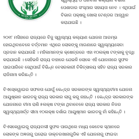
ସ୍ୱାସ୍ଥ୍ୟ ଓ ପରିବାର କଲ୍ୟାଣ ବିଭାଗ
ପେଶାଦାର ସଂସ୍ଥାର ସହାୟତା ନେବ । ଏଥିପାଇଁ
ବିଭାଗ ପକ୍ଷରୁ ଖୋଲା ଟେଣ୍ଡର ଆହ୍ୱାନ
କରାଯାଇଛି ।
୨୦୧୮ ମସିହାରେ ରାଜ୍ୟରେ ବିଜୁ ସ୍ୱାସ୍ଥ୍ୟ କଲ୍ୟାଣ ଯୋଜନା ଆରମ୍ଭ
ହୋଇଥିବାବେଳେ ବର୍ତ୍ତମାନ ଏଥିରେ ଲୋକଙ୍କୁ ମାଗଣାରେ ସ୍ୱାସ୍ଥ୍ୟସେବା
ପ୍ରଦାନ କରାଯାଉଛି । ମହିଳାମାନଙ୍କ କ୍ଷେତ୍ରରେ ଏହା ୧୦ଲକ୍ଷ ଟଙ୍କାକୁ ବୃଦ୍ଧି
କରାଯାଇଛି । ସେହିଭଳି ରାଜ୍ୟ ବାହାରେ ଯେଭଳି ଲୋକେ ଏହି ଯୋଜନାରେ ସୁଫଳ
ପାଇପାରିବେ ସେଥିପାଇଁ ବିଭିନ୍ନ ବେସରକାରୀ ଚିକିତ୍ସାଳୟ ସହିତ ରାଜ୍ୟ ସରକାର
ରାଜିନାମା କରିଛନ୍ତି ।
ବିଏସ୍‍କେୱାଇର ସଫଳତା ଯୋଗୁଁ କେନ୍ଦ୍ର ସରକାରଙ୍କ ସ୍ୱାସ୍ଥ୍ୟବୀମା ଯୋଜନା
ଆୟୁଷ୍କାନ ଭାରତକୁ ରାଜ୍ୟ ସରକାର ଲାଗୁ କରୁ ନାହାନ୍ତି । କେନ୍ଦ୍ର ସରକାରଙ୍କ
ଯୋଜନାରେ ବୀମା ରାଶି ୫ଲକ୍ଷ ଟଙ୍କା ଥିବାବେଳେ ରାଜ୍ୟ ସରକାର ନିଜର
ସ୍ୱାସ୍ଥ୍ୟଖର୍ଚ୍ଚ ସୀମା ୧୦ଲକ୍ଷ ଦର୍ଶାଇ ଆୟୁଷ୍ମାନ ଭାରତକୁ ନାଁ କହିଛନ୍ତି ।
ବିଏସକେୱାଇରୁ ରାଜ୍ୟବାସୀ ସୁଫଳ ପାଉଥିଲେ ମଧ୍ୟ କେତେକ ସ୍ଥାନରେ
ଲୋକଙ୍କ ଅଜ୍ଞତାରୁ ଘରୋଇ ଡାକ୍ତରଖାନାଗୁଡିକ ଏହି ଯୋଜନାରୁ ଫାଇଦା