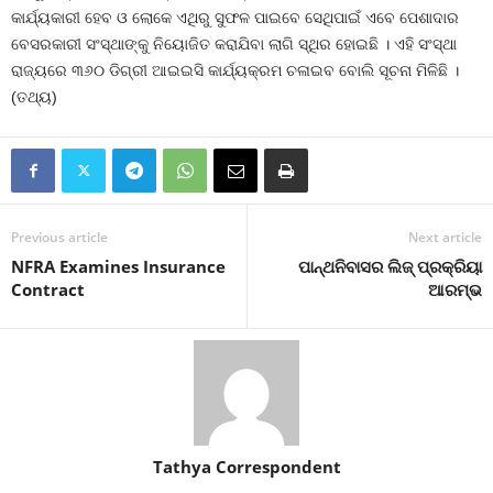
କାର୍ଯ୍ୟକାରୀ ହେବ ଓ ଲୋକେ ଏଥିରୁ ସୁଫଳ ପାଇବେ ସେଥିପାଇଁ ଏବେ ପେଶାଦାର
ବେସରକାରୀ ସଂସ୍ଥାଙ୍କୁ ନିୟୋଜିତ କରାଯିବା ଲାଗି ସ୍ଥିର ହୋଇଛି । ଏହି ସଂସ୍ଥା
ରାଜ୍ୟରେ ୩୬୦ ଡିଗ୍ରୀ ଆଇଇସି କାର୍ଯ୍ୟକ୍ରମ ଚଳାଇବ ବୋଲି ସୂଚନା ମିଳିଛି ।
(ତଥ୍ୟ)
Previous article
Next article
NFRA Examines Insurance
ପାନ୍ଥନିବାସର ଲିଜ୍‍ ପ୍ରକ୍ରିୟା
Contract
ଆରମ୍ଭ
Tathya Correspondent