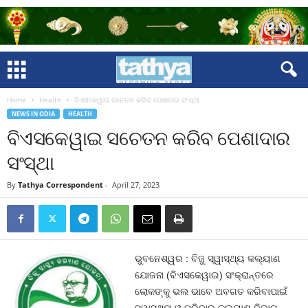
Home
Health
ବିଏସକେୱାଇ ସଚେତନ କରିବ ପେଶାଦାର ସଂସ୍ଥା
NEWS IN ODIA
HEALTH
ବିଏସକେୱାଇ ସଚେତନ କରିବ ପେଶାଦାର
ସଂସ୍ଥା
By
Tathya Correspondent
-
April 27, 2023
ଭୁବନେଶ୍ୱର : ବିଜୁ ସ୍ୱାସ୍ଥ୍ୟ କଲ୍ୟାଣ
ଯୋଜନା (ବିଏସକେୱାଇ) ସଂକ୍ରାନ୍ତରେ
ଲୋକଙ୍କୁ ଭଲ ଭାବେ ଅବଗତ କରିବାପାଇଁ