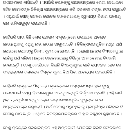
ଉଠାଇବାରେ ଲାଗିଛନ୍ତି । ଏପରିକି ଲୋକଙ୍କୁ କାଗଜପତ୍ରରେ ରୋଗୀ ଦେଖାଇବା
ସହିତ ସେମାନଙ୍କ ଚିକିତ୍ସା କାଗଜପତ୍ରରେ କରି ସରକାରୀ ଟଙ୍କା ହଡପ କରୁଛନ୍ତି
। ଏଥିପାଇଁ ଖୋଦ୍‍ କଟକର କେତେକ ଡାକ୍ତରଖାନାକୁ ସ୍ୱାସ୍ଥ୍ୟ ବିଭାଗ ପକ୍ଷରୁ
କଳା ତାଲିକାଭୁକ୍ତ କରାଯାଇଛି ।
ସେହିଭଳି ଆଉ କିଛି ଲୋକ ଯୋଜନା ସଂକ୍ରାନ୍ତରେ ଭଲଭାବେ ଅବଗତ
ହେଉନଥିବାରୁ ଏଥିରୁ ଲାଭ ଉଠାଇ ପାରୁନାହାନ୍ତି । ଚିକିତ୍ସାଳୟଗୁଡିକ ମଧ୍ୟ ଅର୍ଥ
ଲୋଭରେ ଲୋକଙ୍କୁ ଠିକଣା ସୂଚନା ଦେଉନାହାନ୍ତି । ରୋଗୀମାନଙ୍କ ବିଏସକେୱାଇ
କାର୍ଡରୁ ଅର୍ଥ ସରିବା ମାତ୍ରେ ଡାକ୍ତରଖାନାରୁ ବିଭିନ୍ନ ଆଳ ଦେଖାଇ ବିଦାକରି
ଦେଉଛନ୍ତି । ତେଣୁ କେଉଁଠାରେ କିଭଳି ବିଏସ୍‍କେୱାଇ କାର୍ଡ ବ୍ୟବହାର ହେବ ସେ
ସଂକ୍ରାନ୍ତରେ ଲୋକଙ୍କ ବିସ୍ତୃତ ସୂଚନା ଦିଆଯିବା ଆବଶ୍ୟକ ହୋଇପଡିଛି ।
ସେହିଭଳି ରାଜ୍ୟରେ ପିଲା ଜନ୍ମ କ୍ଷେତ୍ରରେ ଅସ୍ତ୍ରୋପଚାର ହାର ବୃଦ୍ଧି
ପାଇବାପାଇଁ ମଧ୍ୟ ବିଏସକେୱାଇ ଆଡକୁ ଅଙ୍ଗୁଳି ନିର୍ଦ୍ଦେଶ ହେଉଛି । ଏହି କାର୍ଡ
ଥିବା ପ୍ରସୂତୀମାନଙ୍କୁ ଘରୋଇ ଡାକ୍ତରଖାନାଗୁଡିକ ଫୁସୁଲାଇ ନେଇ
ଅସ୍ତ୍ରେପାଚାର କରୁଛନ୍ତି । ଅର୍ଥ ଦେବାକୁ ପଡୁନଥିବାରୁ ପ୍ରସୂତୀଙ୍କ ପରିବାର ବି
ସେଠାକୁ ଯାଉଛନ୍ତି । ଏଥିରେ ଚିକିତ୍ସକମାନଙ୍କର ବି ହାତ ରହୁଥିବା କୁହାଯାଉଛି ।
ତେଣୁ ରାଜ୍ୟରେ ସରକାରଙ୍କର ଏହି ଅଗ୍ରଗାମୀ ଯୋଜନାଟି କିଭଳି ସଫଳଭାବେ