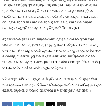
ଉପଯୁକ୍ତ କାର୍ଯ୍ୟାନୁଷ୍ଠାନ ଗ୍ରହଣ କରାଯାଇଥିଲା । ବୈଠକରେ ବିଏସକେୱାଇ
ପ୍ରଦର୍ଶନ ଅନୁଯାୟୀ ରାଜ୍ୟ ଭିତରେ ଓ ବାହାରେ ଥିବା ଡାକ୍ତରଖାନାଗୁଡ଼ିକର
ରାଙ୍କିଙ୍ଗ୍ ଏବଂ ମାନଦଣ୍ଡ ଉପରେ ବିଚାରବିମର୍ଶ କରାଯାଇଥିଲା । ଅନ୍ୟ ସେବା-
କୈନ୍ଦ୍ରିକ ସହଯୋଗୀ ମାନଦଣ୍ଡ ସହିତ ରାକିଂର ମୁଖ୍ୟ ମାନଦଣ୍ଡ ଭାବରେ
ରୋଗୀଙ୍କ ସନ୍ତୁଷ୍ଟି ସ୍ତରକୁ ନେବାକୁ ନିଷ୍ପତ୍ତି ନିଆଯାଇଥିଲା ।
ରୋଗୀମାନଙ୍କ ସୁବିଧା ପାଇଁ ଡାକ୍ତରଖାନାର ପ୍ରମୁଖ ସ୍ଥାନରେ ସୂଚନା ଚିହ୍ନ
ଲଗାଇବା ଉପରେ ଅଧ୍ୟକ୍ଷ ମଧ୍ୟ ଗୁରୁତ୍ୱାରୋପ କରିଥିଲେ । ଇଣ୍ଟରନେଟ୍
ସଂଯୋଗର ଗତି, ଓସୱାସ କାର୍ଯ୍ୟକ୍ଷମତା, ମାନବ ସମ୍ବଳକୁ ମଜବୁତ କରିବା ଏବଂ
ବିଏସକେୱାଇ ସଫ୍ଟୱେୟାରର ଉନ୍ନତି ସମ୍ବନ୍ଧୀୟ କାର୍ଯ୍ୟକାରିତା ଉପରେ
ଆଲୋଚନା କରାଯାଇଥିଲା । ସମସ୍ୟାର ସମାଧାନ ସହିତ ଅଧ୍ୟକ୍ଷ ବିଭିନ୍ନ କାର୍ଯ୍ୟ
ସମାପ୍ତ କରିବା ପାଇଁ ସମୟସୀମା ସ୍ଥିର କରିଥିଲେ ।
ଏହି ସମୀକ୍ଷା ବୈଠକରେ ମୁଖ୍ୟ କାର୍ଯ୍ୟର୍ନିବାହୀ ଅଧିକାରୀ ବୃନ୍ଦା ଡି ଯୁଗ୍ମ ସିଇଓ
ଶ୍ରୀ ଶୁଭାନନ୍ଦ ମହାପାତ୍ର, ବିଭିନ୍ନ ତାଲିକାଭୁକ୍ତ ହସ୍ପିଟାଲର ଦାୟିତ୍ୱରେ ଥିବା
ନୋଡାଲ୍ ଅଧିକାରୀ ଓ ବରିଷ୍ଠ ଅଧଫିସରମାନେ ଅଂଶଗ୍ରହଣ କରିଥିଲେ ।