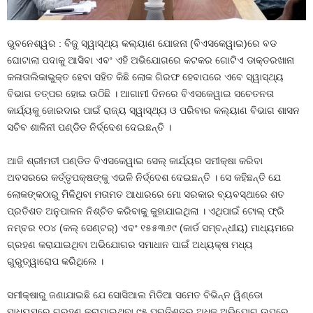
ଭୁବନେଶ୍ୱର : ବିଜୁ ସ୍ୱାସ୍ଥ୍ୟ କଲ୍ୟାଣ ଯୋଜନା (ବିଏସକେୱାଇ)ରେ ବଡ
ଘୋଟାଲା ପଦାକୁ ଆସିବା ଏବଂ ଏହି ଅଭିଯୋଗରେ କଟକର ଗୋଟିଏ ଡାକ୍ତରଖାନା
କଳାତାଲିକାଭୁକ୍ତ ହେବା ସହିତ କିଛି ଲୋକ ଗିରଫ ହେବାପରେ ଏବେ ସ୍ୱାସ୍ଥ୍ୟ
ବିଭାଗ ତତ୍ପର ହୋଇ ଉଠିଛି । ଆଗାମୀ ଦିନରେ ବିଏସକେୱାଇ ସଚେତନତା
କାର୍ଯ୍ୟକୁ ଜୋରଦାର ପାଇଁ ରାଜ୍ୟ ସ୍ୱାସ୍ଥ୍ୟ ଓ ପରିବାର କଲ୍ୟାଣ ବିଭାଗ ଶାସନ
ସଚିବ ଶାଳିନୀ ପଣ୍ଡିତ ନିର୍ଦ୍ଦେଶ ଦେଇଛନ୍ତି ।
ଆଜି ଶ୍ରୀମତୀ ପଣ୍ଡିତ ବିଏସକେୱାଇ ସେଲ୍‍ କାର୍ଯ୍ୟର ସମୀକ୍ଷା କରିବା
ଅବସରରେ କର୍ତ୍ତୃପକ୍ଷଙ୍କୁ ଏଭଳି ନିର୍ଦ୍ଦେଶ ଦେଇଛନ୍ତି । ସେ କହିଛନ୍ତି ଯେ
ଲୋକଙ୍କଠାରୁ ମିଳିଥିବା ମତାମତ ଆଧାରରେ ମୋ ସରକାର ବ୍ୟବସ୍ଥାରେ ଶତ
ପ୍ରତିଶତ ଅନୁପାଳନ ନିଶ୍ଚିତ କରିବାକୁ କୁହାଯାଇଥିଲା । ଏଥିପାଇଁ ଟୋଲ୍ ଫ୍ରି
ନମ୍ବର ୧୦୪ (କଲ୍ ସେଣ୍ଟର୍‌) ଏବଂ ୧୫୫୩୬୯ (କାର୍ଡ ସମ୍ବନ୍ଧୀୟ) ମାଧ୍ୟମରେ
ଗ୍ରହଣ କରାଯାଇଥିବା ଅଭିଯୋଗର ସମାଧାନ ପାଇଁ ଅଧ୍ୟକ୍ଷ ମଧ୍ୟ
ଗୁରୁତ୍ୱାରୋପ କରିଥିଲେ ।
ସମୀକ୍ଷାରୁ ଜଣାଯାଇଛି ଯେ ସୋସିଆଲ ମିଡିଆ ସମେତ ବିଭିନ୍ନ ୱିଣ୍ଡୋ
ମାଧ୍ୟମରେ ଗ୍ରହଣ କରାଯାଇଥିବା ୯୫ ପ୍ରତିଶତରୁ ଅଧିକ ଅଭିଯୋଗ ଉପରେ