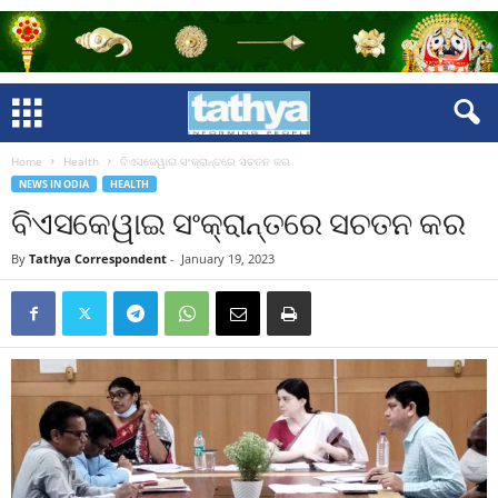
Home
Health
ବିଏସକେୱାଇ ସଂକ୍ରାନ୍ତରେ ସଚତନ କର
NEWS IN ODIA
HEALTH
ବିଏସକେୱାଇ ସଂକ୍ରାନ୍ତରେ ସଚତନ କର
By
Tathya Correspondent
-
January 19, 2023