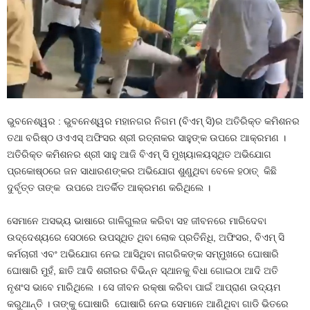
ଭୁବନେଶ୍ୱର : ଭୁବନେଶ୍ୱର ମହାନଗର ନିଗମ (ବିଏମ୍ ସି)ର ଅତିରିକ୍ତ କମିଶନର
ତଥା ବରିଷ୍ଠ ଓଏଏସ୍ ଅଫିସର ଶ୍ରୀ ରତ୍ନାକର ସାହୁଙ୍କ ଉପରେ ଆକ୍ରମଣ ।
ଅତିରିକ୍ତ କମିଶନର ଶ୍ରୀ ସାହୁ ଆଜି ବିଏମ୍ ସି ମୁଖ୍ୟାଳୟସ୍ଥିତ ଅଭିଯୋଗ
ପ୍ରକୋଷ୍ଠରେ ଜନ ସାଧାରଣଙ୍କର ଅଭିଯୋଗ ଶୁଣୁଥିବା ବେଳେ ହଠାତ୍ କିଛି
ଦୁର୍ବୃତ୍ତ ତାଙ୍କ ଉପରେ ଅତର୍କିତ ଆକ୍ରମଣ କରିଥିଲେ ।
ସେମାନେ ଅସଭ୍ୟ ଭାଷାରେ ଗାଳିଗୁଲଜ କରିବା ସହ ଜୀବନରେ ମାରିଦେବା
ଉଦ୍ଦେଶ୍ୟରେ ସେଠାରେ ଉପସ୍ଥିତ ଥିବା ଲୋକ ପ୍ରତିନିଧି, ଅଫିସର, ବିଏମ୍ ସି
କର୍ମଚାରୀ ଏବଂ ଅଭିଯୋଗ ନେଇ ଆସିଥିବା ନାଗରିକଙ୍କ ସମ୍ମୁଖରେ ଘୋଷାରି
ଘୋଷାରି ମୁହଁ, ଛାତି ଆଦି ଶରୀରର ବିଭିନ୍ନ ସ୍ଥାନକୁ ବିଧା ଗୋଇଠା ଆଦି ଅତି
ନୃଶଂସ ଭାବେ ମାରିଥିଲେ । ସେ ଜୀବନ ରକ୍ଷା କରିବା ପାଇଁ ଆପ୍ରାଣ ଉଦ୍ୟମ
କରୁଥାନ୍ତି । ତାଙ୍କୁ ଘୋଷାରି ଘୋଷାରି ନେଇ ସେମାନେ ଆଣିଥିବା ଗାଡି ଭିତରେ