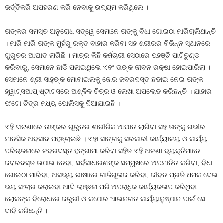
ଭର୍ତ୍ତିକରି ଅପହରଣ କରି ନେବାକୁ ଉଦ୍ୟମ କରିଥିଲେ ।
ତାଙ୍କର ସମସ୍ତ ଅନୁରୋଧ ସତ୍ୱେ ସେମାନେ ତାଙ୍କୁ ବିଧା ଗୋଇଠା ମାରିଚାଲିଥାନ୍ତି
। ମାରି ମାରି ତାଙ୍କ ମୁହଁରୁ ରକ୍ତ ବାହାର କରିବା ସହ ଶରୀରର ବିଭିନ୍ନ ସ୍ଥାନରେ
ଗୁରୁତର ଆଘାତ ଲାଗିଛି । ମାତ୍ର କିଛି କର୍ମଚାରୀ ସେଠାରେ ପହଞ୍ଚି ପାଟିତୁଣ୍ଡ
କରିବାରୁ, ସେମାନେ ଛାଡି ପଳାଇଥିଲେ ଏବଂ ତାଙ୍କ ଜୀବନ ରକ୍ଷା ହୋଇପାରିଲା ।
ସେମାନେ ଶ୍ରୀ ସାହୁଙ୍କ ମୋବାଇଲକୁ ଜୋର ଜବରଦସ୍ତ ଛଡାଇ ନେଇ ତାଙ୍କ
ହ୍ୱାଟ୍ସଆପ୍ ଷ୍ଟାଟସରେ ଅଶ୍ଳିଳ ଚିତ୍ର ଓ ଲେଖା ଅପଲୋଡ କରିଛନ୍ତି । ଯାହାର
ଫଟୋ ଚିତ୍ର ମଧ୍ୟ ପୋଲିସକୁ ଦିଆଯାଇଛି ।
ଏହି ଘଟଣାରେ ତାଙ୍କର ଗୁରୁତର ଶାରୀରିକ ଆଘାତ ଲାଗିବା ସହ ତାଙ୍କୁ ଗଭୀର
ମାନସିକ ଅବସାଦ ପହଞ୍ଚାଇଛି । ଏହା ସାଙ୍ଗକୁ ସରକାରୀ କାର୍ଯ୍ୟାଳୟ ଓ କାର୍ଯ୍ୟ
ପରିଚାଳନାରେ ଜବରଦସ୍ତ ହଙ୍ଗାମା କରିବା ସହିତ ଏହି ଅଜଣା ବ୍ୟକ୍ତିମାନେ
ଜବରଦସ୍ତ ଉଠାଇ ନେବା, ସର୍ବସାଧାରଣଙ୍କ ସମ୍ମୁଖରେ ଅପମାନିତ କରିବା, ବିଧା
ଗୋଇଠା ମାରିବା, ଅସଭ୍ୟ ଭାଷାରେ ଗାଳିଗୁଲଜ କରିବା, ଜୀବନ ପ୍ରତି ଧମକ ଦେଇ
ଭୟ ସଂଚାର କରାଇବା ଆଦି ଲାଞ୍ଛନା ପରି ଅପରାଧିକ କାର୍ଯ୍ୟକଳାପ କରିଥିବା
ଲୋକଙ୍କ ବିରୋଧରେ ଜରୁରୀ ଓ କଠୋର ଆଇନଗତ କାର୍ଯ୍ୟାନୁଷ୍ଠାନ ପାଇଁ ସେ
ଦାବି କରିଛନ୍ତି ।