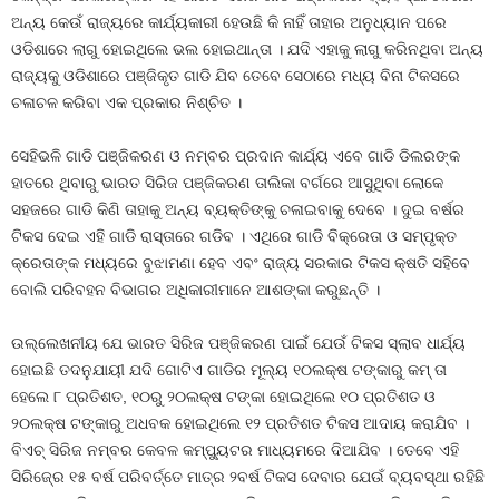
ଅନ୍ୟ କେଉଁ ରାଜ୍ୟରେ କାର୍ଯ୍ୟକାରୀ ହେଉଛି କି ନାହିଁ ତାହାର ଅନୁଧ୍ୟାନ ପରେ
ଓଡିଶାରେ ଲାଗୁ ହୋଇଥିଲେ ଭଲ ହୋଇଥାନ୍ତା । ଯଦି ଏହାକୁ ଲାଗୁ କରିନଥିବା ଅନ୍ୟ
ରାଜ୍ୟକୁ ଓଡିଶାରେ ପଞ୍ଜିକୃତ ଗାଡି ଯିବ ତେବେ ସେଠାରେ ମଧ୍ୟ ବିନା ଟିକସରେ
ଚଳାଚଳ କରିବା ଏକ ପ୍ରକାର ନିଶ୍ଚିତ ।
ସେହିଭଳି ଗାଡି ପଞ୍ଜିକରଣ ଓ ନମ୍ବର ପ୍ରଦାନ କାର୍ଯ୍ୟ ଏବେ ଗାଡି ଡିଲରଙ୍କ
ହାତରେ ଥିବାରୁ ଭାରତ ସିରିଜ ପଞ୍ଜିକରଣ ତାଲିକା ବର୍ଗରେ ଆସୁଥିବା ଲୋକେ
ସହଜରେ ଗାଡି କିଣି ତାହାକୁ ଅନ୍ୟ ବ୍ୟକ୍ତିଙ୍କୁ ଚଳାଇବାକୁ ଦେବେ । ଦୁଇ ବର୍ଷର
ଟିକସ ଦେଇ ଏହି ଗାଡି ରାସ୍ତାରେ ଗଡିବ । ଏଥିରେ ଗାଡି ବିକ୍ରେତା ଓ ସମ୍ପୃକ୍ତ
କ୍ରେତାଙ୍କ ମଧ୍ୟରେ ବୁଝାମଣା ହେବ ଏବଂ ରାଜ୍ୟ ସରକାର ଟିକସ କ୍ଷତି ସହିବେ
ବୋଲି ପରିବହନ ବିଭାଗର ଅଧିକାରୀମାନେ ଆଶଙ୍କା କରୁଛନ୍ତି ।
ଉଲ୍ଲେଖନୀୟ ଯେ ଭାରତ ସିରିଜ ପଞ୍ଜିକରଣ ପାଇଁ ଯେଉଁ ଟିକସ ସ୍ଲାବ ଧାର୍ଯ୍ୟ
ହୋଇଛି ତଦନୁଯାୟୀ ଯଦି ଗୋଟିଏ ଗାଡିର ମୂଲ୍ୟ ୧୦ଲକ୍ଷ ଟଙ୍କାରୁ କମ୍‍ ତା
ହେଲେ ୮ ପ୍ରତିଶତ, ୧୦ରୁ ୨୦ଲକ୍ଷ ଟଙ୍କା ହୋଇଥିଲେ ୧୦ ପ୍ରତିଶତ ଓ
୨୦ଲକ୍ଷ ଟଙ୍କାରୁ ଅଧବକ ହୋଇଥିଲେ ୧୨ ପ୍ରତିଶତ ଟିକସ ଆଦାୟ କରାଯିବ ।
ବିଏଚ୍‍ ସିରିଜ ନମ୍ବର କେବଳ କମ୍ପ୍ୟୁଟର ମାଧ୍ୟମରେ ଦିଆଯିବ । ତେବେ ଏହି
ସିରିଜ୍‍ରେ ୧୫ ବର୍ଷ ପରିବର୍ତ୍ତେ ମାତ୍ର ୨ବର୍ଷ ଟିକସ ଦେବାର ଯେଉଁ ବ୍ୟବସ୍ଥା ରହିଛି