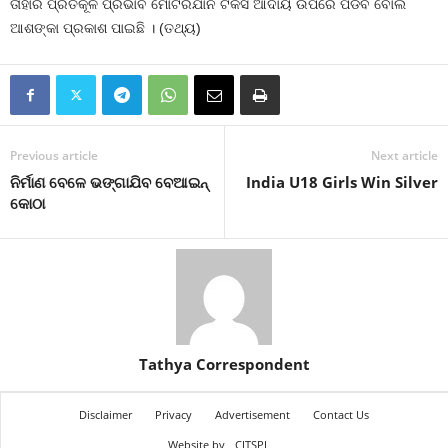
ତାହାର ପ୍ରତିକୂଳ ପ୍ରଭାବ ମୋଟରଯାନ ଟିକସ ଆଦାୟ ଉପରେ ପଡିବ ବୋଲି
ଆଶଙ୍କା ପ୍ରକାଶ ପାଇଛି । (ତଥ୍ୟ)
Previous article
Next article
ନିର୍ମାଣ ବେଳେ ଭଙ୍ଗାଯିବ ବେଆଇନ୍‍
India U18 Girls Win Silver
କୋଠା
Tathya Correspondent
Disclaimer
Privacy
Advertisement
Contact Us
Website by
CITSPL