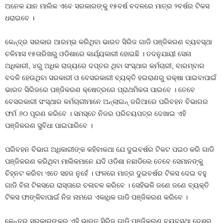
ଅନେକ ଯାନ ମାଲିକ ଏବେ ସରକାରଙ୍କୁ ୧୫ବର୍ଷ ବଦଳରେ ମାତ୍ର ୨ବର୍ଷର ଟିକସ
ଧରାଇବେ ।
କେନ୍ଦ୍ର ସରକାର ଆରମ୍ଭ କରିଥିବା ଭାରତ ସିରିଜ ଗାଡି ପଞ୍ଜିକରଣ ବ୍ୟବସ୍ଥା
ଚଳିମାସ ୧୫ତାରିଖରୁ ଓଡିଶାରେ କାର୍ଯ୍ୟକାରୀ ହୋଇଛି । ତଦନୁଯାୟୀ ସେନା
ଅଧିକାରୀ, ୪ରୁ ଅଧିକ ରାଜ୍ୟରେ ଦପ୍ତର ଥିବା ସଂସ୍ଥାର କର୍ମଚାରୀ, ବାରମ୍ବାର
ବଦଳି ହେଉଥିବା ସରକାରୀ ଓ ବେସରକାରୀ ବ୍ୟକ୍ତି ହଇରାଣରୁ ରକ୍ଷା ପାଇବାପାଇଁ
ଭାରତ ସିରିଜରେ ପଞ୍ଜିକରଣ କ୍ଷେତ୍ରରେ ପ୍ରାଥମିକତା ପାଇବେ । ତେବେ
ବେସରକାରୀ ସଂସ୍ଥାର କର୍ମଚାରୀମାନେ ଅନ୍‍ଲାଇନ୍‍ ଜରିଆରେ ପରିବହନ ବିଭାଗର
ଫର୍ମ ୬୦ ପୂରଣ କରିବେ । ସମସ୍ତେ ନିଜର ପରିଚୟପତ୍ର ଦେଖାଇ ଏହି
ପଞ୍ଜିକରଣ ସୁବିଧା ପାଇପାରିବେ ।
ପରିବହନ ବିଭାଗ ଅଧିକାରୀଙ୍କ କହିବାକଥା ଯେ ଦୁଇବର୍ଷର ଟିକଟ ପଇଠ କରି ଗାଡି
ପଞ୍ଜିକରଣ କରିଥିବା ମାଲିକମାନେ ଯଦି ଓଡିଶା ନଛାଡିଲେ ତେବେ ସେମାନଙ୍କୁ
ଚିହ୍ନଟ କରିବା ଏତେ ସହଜ ନୁହେଁ । ଫଳରେ ମାତ୍ର ଦୁଇବର୍ଷର ଟିକସ ଦେଇ ବହୁ
ଗାଡି ବିନା ଟିକସରେ ରାସ୍ତାରେ ଚଳାଚଳ କରିବେ । ସେହିଭଳି ଜଣେ ଜଣେ ବ୍ୟକ୍ତି
ଟିକସ ଫାଙ୍କିବାପାଇଁ ନିଜ ନାମରେ ଏକାଧିକ ଗାଡି ପଞ୍ଜିକରଣ କରିବେ ।
କେନ୍ଦ୍ର ସରକାରଙ୍କର ଏହି ଭାରତ ସିରିଜ ଗାଡି ପଞ୍ଜିକରଣ ବ୍ୟବସ୍ଥା ଦେଶର