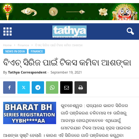
Home
Finance
ବିଏଚ୍‍ ସିରିଜ ପାଇଁ ଟିକସ କମିବା ଆଶଙ୍କା
NEWS IN ODIA
FINANCE
ବିଏଚ୍‍ ସିରିଜ ପାଇଁ ଟିକସ କମିବା ଆଶଙ୍କା
By
Tathya Correspondent
-
September 19, 2021
ଭୁବନେଶ୍ୱର : ରାଜ୍ୟରେ ଭାରତ ସିରିଜର
ଗାଡି ପଞ୍ଜିକରଣ ଚଳିତମାସ ୧୫ ତାରିଖରୁ
ଆରମ୍ଭ ହୋଇଥିବାବେଳେ ଏଥିଯୋଗୁଁ
ମୋଟରଯାନ ଟିକସ ଆଦାୟ ହ୍ରାସ ପାଇବାର
ଆଶଙ୍କା ସୃଷ୍ଟି ହେଲାଣି । କାରଣ ଏହି ସିରିଜରେ ଗାଡି ପଞ୍ଜିକରଣ କରୁଥିବା