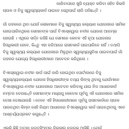
ଜାଣିବାପରେ ଖୁସି ବ୍ୟକ୍ତ କରିବା ସହିତ କିଭଳି
ଚାଉଳ ଓ ବିଜୁ ସ୍ୱାସ୍ଥ୍ୟକାର୍ଡ ପାଇବେ ସେଥିପାଇଁ ଲାଗି ପଡିଛନ୍ତି ।
ଗାଁ ଗହଳରେ ଥିବା ଯେଉଁ ଲୋକମାନେ ବିଜୁ ସ୍ୱାସ୍ଥ୍ୟ କଲ୍ୟାଣ ଯୋଜନାରେ ସାମିଲ
ହୋଇପାରିନଥିଲେ ସେମାନଙ୍କ ପାଇଁ ବିଏସ୍‍କେୱାଇ ନବୀନ ଯୋଜନା ଆରମ୍ଭ
ହୋଇଛି । ଏଥିରେ ସର୍ତ୍ତ ରହିଛି ଯେ ସେମାନେ କେବଳ ଏହି ନୂଆ ଯୋଜନାର
ହିତାଧିକାରୀ ହେବେ, କିନ୍ତୁ ଏହା ଜରିଆରେ ରାସନକାର୍ଡ ପାଇପାରିବେ ନାହିଁ । ତଥାପି
ବିଜୁ ସ୍ୱାସ୍ଥ୍ୟ କଲ୍ୟାଣ ଯୋଜନାରେ ମିଳୁଥିବା ସ୍ୱାସ୍ଥ୍ୟସୁବିଧା ପାଇବାପାଇଁ ଗାଁ
ଗହଳର ଯୋଗ୍ୟ ହିତାଧିକାରୀମାନେ ଆବେଦନ କରିଥିଲେ ।
ବିଏସ୍‍କେୱାଇ-ନବୀନ କାର୍ଡ ପାଇଁ ଜାରି ହୋଇଥିବା ପୋର୍ଟାଲରେ ବିଜୁ
ସ୍ୱାସ୍ଥ୍ୟକଲ୍ୟାଣ ଯୋଜନା ହିତାଧିକାରୀଙ୍କ ତଥ୍ୟ ଲିଙ୍କ୍‍ ଥିବାରୁ ଯେଉଁମାନେ
ବିଏସ୍‍କେୱାଇ-ନବୀନ ଯୋଜନାରେ ଆବେଦନ କରିବାକୁ ଯାଇ ନିଜ ଆଧାରକାର୍ଡ
ନମ୍ବର ଦେଉଛନ୍ତି ସେମାନଙ୍କ ମଧ୍ୟରୁ କେତେକ ପୂର୍ବରୁ ଏହି ଯୋଜନାରେ ସାମିଲ
ଦେଖା ଦେଖାଯାଉଛି । ତେବେ ଏହି ହିତାଧକାରୀମାନେ ପୂର୍ବରୁ ରାସନକାର୍ଡରେ ଚାଉଳ
ପାଉନଥିବା କିମ୍ବା ସେହି ନିୟମ ଆଧାରରେ ବିଏସ୍‍କେୱାଇ କାର୍ଡ ପାଇନଥିବାରୁ ଏବେ
ଆଶ୍ଚର୍ଯ୍ୟପ୍ରକଟ କରୁଛନ୍ତି ।
ଏଭଳି କିଛି ଘଟଣା ଜଗତ୍‍ସିଂହପୁର ଜିଲ୍ଲାରୁ ନଜରକୁ ଆସିଛି । ଯେଉଁ