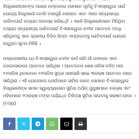
ହିତାଧିକାରୀମାନଙ୍କ ଆଧାର ନମ୍ବରରେ ସେମାନେ ପୂର୍ବରୁ ବିଏସ୍‍କେୱାଇ ପାଇଁ
ଯୋଗ୍ୟ ହିତାଧିକାରୀ ବୋଲି ବାହାରୁଛି ସେମାନେ ଏବେ ଏହାର ସତ୍ୟାସତ୍ୟ
ଜାରିବାପାଇଁ ଉଦ୍ୟମ ଆରମ୍ଭ କରିଛନ୍ତି । ଏଭଳି ହିତାଧିକାରୀମାନେ ମିଳିଥିବା
ତଥ୍ୟର ସତ୍ୟାସତ୍ୟ ଜାଣିବାପାଇଁ ବିଏସକେୱାଇ-ନବୀନ ଆବେଦନ ଅବଧି
ସରିଥିବାରୁ ଏବେ ସ୍ଥାନୀୟ ବିଡିଓ କିମ୍ବା ଏମ୍‍ଆଇଙ୍କୁ ଭେଟିବାପାଇଁ ଯୋଜନା
କରୁଥିବା ସୂଚନା ମିଳିଛି ।
ଉଲ୍ଲେଖନୀୟ ଯେ ବିଏସ୍‍କେୱାଇ-ନବୀନ କାର୍ଡ ଲାଗି ଗାଁ ଗହଳରେ ଏବେ
ଜୋରସୋରରେ ଆବେଦନ ଚାଲିଥିଲା । ଆବେଦନର ଶେଷ ତାରିଖ ଚଳିତ ମାସ
୨୬ତାରିଖ ଥିବାବେଳେ ୧୬ତାରିଖ ସୁଦ୍ଧା ପାଖପାଖି ସାଢେ ୩ଲକ୍ଷ ଆବେଦନ ହୋଇ
ସାରିଥିଲା । ଏହି ଯୋଜନାରେ ଯେଉଁମାନେ ସାମିଲ ହେବେ ସେମାନେ ବିଏସ୍‍କେୱାଇ
ହିତାଧିକାରୀଙ୍କ ସମାନ ସ୍ୱାସ୍ଥ୍ୟସେବା ସୁବିଧା ଅର୍ଥାତ୍‍ ପୁରୁଷମାନେ ୫ଲକ୍ଷ ଏବଂ
ମହିଳମାନେ ୧୦ଲକ୍ଷ ଟଙ୍କା ପର୍ଯ୍ୟନ୍ତ ଚିକିତ୍ସା ସୁବିଧା ପାଇବାକୁ ସକ୍ଷମ ହେବେ ।
(ତଥ୍ୟ)