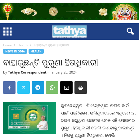
Home
Health
ବାହାରୁଛନ୍ତି ପୁରୁଣା ହିତାଧିକାରୀ
NEWS IN ODIA
HEALTH
ବାହାରୁଛନ୍ତି ପୁରୁଣା ହିତାଧିକାରୀ
By
Tathya Correspondent
-
January 28, 2024
ଭୁବନେଶ୍ୱର : ବିଏସ୍‍କେୱାଇ-ନବୀନ କାର୍ଡ
ପାଇଁ ପଞ୍ଜିକରଣ ଚାଲିଥିବାବେଳେ ଏଥିରେ ନାମ
ଦରଜ କରୁଥିବା କେତେକ ଲୋକ ଏହି ଯୋଜନାର
ପୁରୁଣା ହିତାଧିକାରୀ ବୋଲି ଜାଣିବାକୁ ପାଇଛନ୍ତି
। ନିଜକୁ ପୁରୁଣା ହିତାଧିକାରୀ ବୋଲି