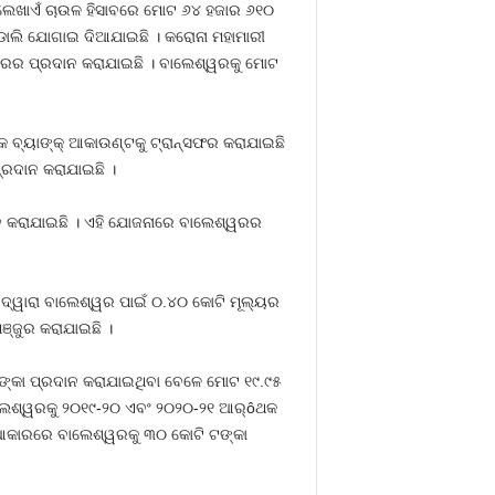
ି ଲେଖାଏଁ ଚାଉଳ ହିସାବରେ ମୋଟ ୬୪ ହଜାର ୬୧୦
ନ ଡାଲି ଯୋଗାଇ ଦିଆଯାଇଛି । କରୋନା ମହାମାରୀ
୍ଡରର ପ୍ରଦାନ କରାଯାଇଛି । ବାଲେଶ୍ୱରକୁ ମୋଟ
ବ୍ୟାଙ୍କ୍ ଆକାଉଣ୍ଟକୁ ଟ୍ରାନ୍ସଫର କରାଯାଇଛି
ପ୍ରଦାନ କରାଯାଇଛି ।
ଦାନ କରାଯାଇଛି । ଏହି ଯୋଜନାରେ ବାଲେଶ୍ୱରର
୍ଡ଼ ଦ୍ୱାରା ବାଲେଶ୍ୱର ପାଇଁ ୦.୪୦ କୋଟି ମୂଲ୍ୟର
ଞ୍ଜୁର କରାଯାଇଛି ।
 ଟଙ୍କା ପ୍ରଦାନ କରାଯାଇଥିବା ବେଳେ ମୋଟ ୧୯.୯୫
ାଲେଶ୍ୱରକୁ ୨୦୧୯-୨୦ ଏବଂ ୨୦୨୦-୨୧ ଆର୍ôଥକ
ାନ ଆକାରରେ ବାଲେଶ୍ୱରକୁ ୩୦ କୋଟି ଟଙ୍କା