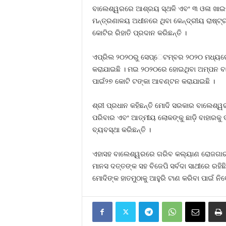
ବାଲେଶ୍ୱରରେ ଆଶ୍ରୟ ସ୍ଥଳି ଏବଂ ୩ ଓଳା ଖାଇବ
ମନ୍ତ୍ରଣାଳୟ ଅଧୀନରେ ଥିବା କେନ୍ଦ୍ରୀୟ ରାଷ୍ଟ୍ରୀ
କୋଟିର ରିହାତି ପ୍ରଦାନ କରିଛନ୍ତି ।
ଏପ୍ରିଲ ୨୦୨୦ରୁ ସେପ୍େଟମ୍ବର ୨୦୨୦ ମଧ୍ୟରେ 
କରାଯାଇଛି । ମଇ ୨୦୨୦ରେ ହୋଇଥିବା ଅମ୍ପନ ବା
ପାଇଁ୨୭ କୋଟି ଟଙ୍କା ଆବଣ୍ଟନ କରାଯାଇଛି ।
ଶ୍ରୀ ପ୍ରଧାନ କହିଛନ୍ତି ମୋଦି ସରକାର ବାଲେଶ୍ୱର 
ପରିବାର ଏବଂ ଆତ୍ମୀୟ ଲୋକଙ୍କୁ ଛାଡ଼ି ବାହାରକୁ
ବ୍ୟବସ୍ଥା କରିଛନ୍ତି ।
ଏହାସହ ବାଲେଶ୍ୱରରେ ଗରିବ କଲ୍ୟାଣ ରୋଜଗାର ଅଭ
ମାନସ ଦତ୍ତଙ୍କ ସହ ବିଜେପି ସର୍ବଦା ସାଥୀରେ ରହ
ମୋଦିଙ୍କ ହାତମୁଠାକୁ ଆହୁରି ଟାଣ କରିବା ପାଇଁ ନ