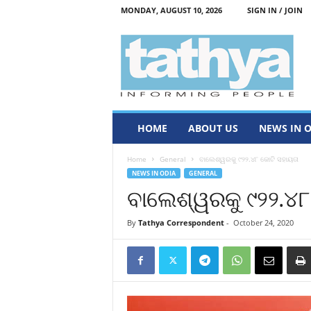
MONDAY, AUGUST 10, 2026
SIGN IN / JOIN
T
a
t
h
y
a
HOME
ABOUT US
NEWS IN 
Home
General
ବାଲେଶ୍ୱରକୁ ୯୨୨.୪୮ କୋଟି ସହାୟତା
NEWS IN ODIA
GENERAL
ବାଲେଶ୍ୱରକୁ ୯୨୨.୪୮
By
Tathya Correspondent
-
October 24, 2020