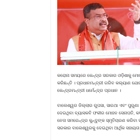
କରୋନା ସମୟରେ କେନ୍ଦ୍ର ସରକାର ଓଡ଼ିଶାକୁ ମୋଟ
କରିଛନ୍ତି । ପ୍ରଧାନମନ୍ତ୍ରୀ ଗରିବ କଲ୍ୟାଣ ଯୋ
କେନ୍ଦ୍ରମନ୍ତ୍ରୀ ଧର୍ମେନ୍ଦ୍ର ପ୍ରଧାନ ।
ବାଲେଶ୍ୱର ଜିଲ୍ଲାର ରୁପସା, ସାରଥା ଏବଂ ପୁରୁ
ଦେଇଥିବା ବ୍ୟାସକବି ଫକୀର ମୋହନ ସେନାପତି, କବିବ
ନେତା ସମରେନ୍ଦ୍ର କୁନ୍ଦୁଙ୍କ ସ୍ମୃତିଚାରଣ କରିବ
ସରକାର ବାଲେଶ୍ୱରକୁ ଦେଇଥିବା ଆର୍ଥିକ ସହାୟତା ପ