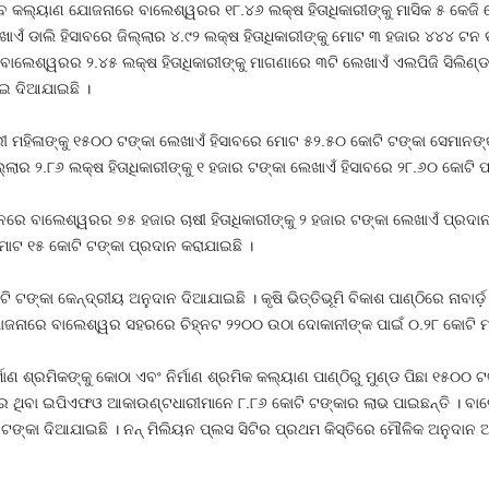
ରିବ କଲ୍ୟାଣ ଯୋଜନାରେ ବାଲେଶ୍ୱରର ୧୮.୪୬ ଲକ୍ଷ ହିତାଧିକାରୀଙ୍କୁ ମାସିକ ୫ କେଜ
େଖାଏଁ ଡାଲି ହିସାବରେ ଜିଲ୍ଲାର ୪.୯୨ ଲକ୍ଷ ହିତାଧିକାରୀଙ୍କୁ ମୋଟ ୩ ହଜାର ୪୪୪ ଟ
ାଲେଶ୍ୱରର ୨.୪୫ ଲକ୍ଷ ହିତାଧିକାରୀଙ୍କୁ ମାଗଣାରେ ୩ଟି ଲେଖାଏଁ ଏଲପିଜି ସିଲିଣ
ଇ ଦିଆଯାଇଛି ।
ିଳାଙ୍କୁ ୧୫୦୦ ଟଙ୍କା ଲେଖାଏଁ ହିସାବରେ ମୋଟ ୫୨.୫୦ କୋଟି ଟଙ୍କା ସେମାନଙ୍କ 
୍ଲାର ୨.୮୬ ଲକ୍ଷ ହିତାଧିକାରୀଙ୍କୁ ୧ ହଜାର ଟଙ୍କା ଲେଖାଏଁ ହିସାବରେ ୨୮.୬୦ କୋଟି 
ୀନରେ ବାଲେଶ୍ୱରର ୭୫ ହଜାର ଚାଷୀ ହିତାଧିକାରୀଙ୍କୁ ୨ ହଜାର ଟଙ୍କା ଲେଖାଏଁ ପ୍ର
ମୋଟ ୧୫ କୋଟି ଟଙ୍କା ପ୍ରଦାନ କରାଯାଇଛି ।
 ଟଙ୍କା କେନ୍ଦ୍ରୀୟ ଅନୁଦାନ ଦିଆଯାଇଛି । କୃଷି ଭିତ୍ତିଭୂମି ବିକାଶ ପାଣ୍ଠିରେ ନାବାର
ି ଯୋଜନାରେ ବାଲେଶ୍ୱର ସହରରେ ଚିହ୍ନଟ ୨୨୦୦ ଉଠା ଦୋକାନୀଙ୍କ ପାଇଁ ୦.୨୮ କୋଟି ମ
 ଶ୍ରମିକଙ୍କୁ କୋଠା ଏବଂ ନିର୍ମାଣ ଶ୍ରମିକ କଲ୍ୟାଣ ପାଣ୍ଠିରୁ ମୁଣ୍ଡ ପିଛା ୧୫୦୦
ରେ ଥିବା ଇପିଏଫଓ ଆକାଉଣ୍ଟଧାରୀମାନେ ୮.୮୬ କୋଟି ଟଙ୍କାର ଲାଭ ପାଇଛନ୍ତି । ବ
ଟି ଟଙ୍କା ଦିଆଯାଇଛି । ନନ୍ ମିଲିୟନ ପ୍ଲସ ସିଟିର ପ୍ରଥମ କିସ୍ତିରେ ମୌଳିକ ଅନୁଦ