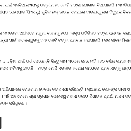
ା ପାଇଁ ଏସଡ଼ିଆରଏଫରୁ ଅଗ୍ରୀମ ୭୧ କୋଟି ଟଙ୍କା ଯୋଗାଇ ଦିଆଯାଇଛି । ଏନଡ଼ିଆର
ୟତ ଉଦ୍ୟୋଗ(ପିଏସୟୁ) ଗୁଡ଼ିକ ଲକ୍ ଡ଼ାଉନ ସମୟରେ ବାଲେଶ୍ୱରର ବିଦ୍ୟୁତ୍ ବିତରଣ ସଂସ
ମନରେଗା ଅଧୀନରେ ମଜୁରୀ ବାବଦକୁ ୭୦.୮ ଲକ୍ଷ ଅତିରିକ୍ତ ଟଙ୍କା ପ୍ରଦାନ କରାଯାଇ
ତ୍ୟା ପାଇଁ ବାଲେଶ୍ୱରକୁ ୧୨୫ କୋଟି ଟଙ୍କା ପ୍ରଦାନ କରାଯାଇଛି । ଜଳ ଜୀବନ ମି
ଓ ଓଡ଼ିଶା ପାଇଁ ଅର୍ଥ ଦେଉଛନ୍ତି କିନ୍ତୁ କାମ ଏଠାରେ ହେଉ ନାହିଁ । ୨୦ ବର୍ଷର ଲମ୍
 ଦାଦନ ଖଟିବାକୁ ଯାଉଛି । ମାତ୍ର ମୋଦି ସରକାର କରୋନା ସମୟରେ ପ୍ରବାସୀଙ୍କୁ ରାଜ୍
ିଯାନରେ ରୋଜଗାର ଦେବାର ବ୍ୟବସ୍ଥା କରିଛନ୍ତି । ସ୍ଥାନୀୟ ଲୋକଙ୍କ ଆଶା ଓ ଆକାଂକ
ିଛି । ଏହି ଅବସରରେ ଶ୍ରୀ ପ୍ରଧାନ ବାଲେଶ୍ୱରବାସୀ ଦଳୀୟ ବିଧାୟକ ପ୍ରାର୍ଥୀ ମାନସ 
ିବେଦନ କରିଥିଲେ ।