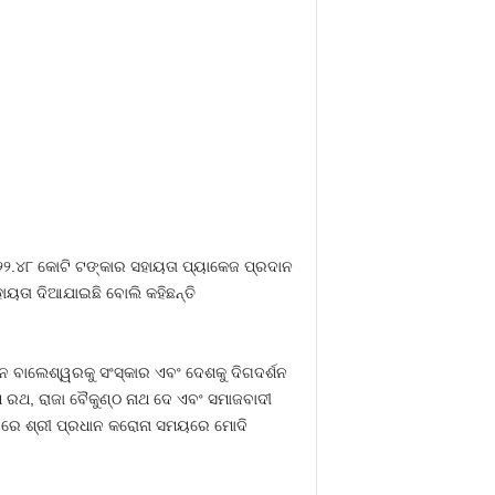
୨୨.୪୮ କୋଟି ଟଙ୍କାର ସହାୟତା ପ୍ୟାକେଜ ପ୍ରଦାନ
ାୟତା ଦିଆଯାଇଛି ବୋଲି କହିଛନ୍ତି
 ବାଲେଶ୍ୱରକୁ ସଂସ୍କାର ଏବଂ ଦେଶକୁ ଦିଗଦର୍ଶନ
ଥ ରଥ, ରାଜା ବୈକୁଣ୍ଠ ନାଥ ଦେ ଏବଂ ସମାଜବାଦୀ
ବସରରେ ଶ୍ରୀ ପ୍ରଧାନ କରୋନା ସମୟରେ ମୋଦି