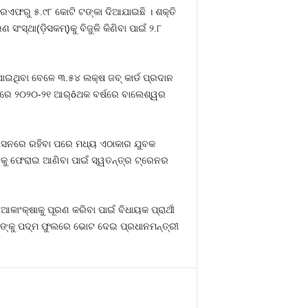
ଏଫରୁ ୫.୯୮ କୋଟି ଟଙ୍କା ଦିଆଯାଇଛି । ଶକ୍ତି
୍ଥା(ଡ଼ିସକମ୍)କୁ ବିଜୁଳି କିଣିବା ପାଇଁ ୨.୮
ଥିବା ବେଳେ ୩.୫୪ ଲକ୍ଷ ଜବ୍ କାର୍ଡ ପ୍ରଦାନ
ଶନରେ ୨୦୨୦-୨୧ ଆର୍ôଥକ ବର୍ଷରେ ବାଲେଶ୍ୱର
ବା ଶାସନରେ ରହିବା ପରେ ମଧ୍ୟ ଏଠାକାର ଯୁବକ
ୟକୁ ଫେରାଇ ଆଣିବା ପାଇଁ ସ୍ୱତନ୍ତ୍ର ଟ୍ରେନର
୍ଷାକୁ ପୂରଣ କରିବା ପାଇଁ ବିଧାୟକ ପ୍ରାର୍ଥୀ
ଦତଙ୍କୁ ପଦ୍ମ ଫୁଲରେ ଭୋଟ ଦେଇ ପ୍ରଧାନମନ୍ତ୍ରୀ