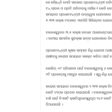
ସେ କହିଛନ୍ତି ମୋଦି ସରକାର ପ୍ରଧାନମନ୍ତ୍ରୀ ଗ
ଟନ୍ ଚାଉଳ ଓ ପ୍ରତି ପରିବାରକୁ ମାସିକ ୧ କେଜି ଲ
ସମୟରେ ପ୍ରଧାନମନ୍ତ୍ରୀ ଉଜ୍ଜ୍ୱଳା ଯୋଜନାରେ ବ
୭.୩୩ ଲକ୍ଷ ଟଙ୍କାର ଏଲପିଜି ସିଲିଣ୍ଡର ଯୋଗା
ବାଲେଶ୍ୱରର ୩.୫ ଲକ୍ଷ ଜନଧନ ଆକାଉଣ୍ଟଧାରୀ ମହ
। ଜାତୀୟ ସାମାଜିକ ସୁରକ୍ଷା ଭତ୍ତା ଯୋଜନାରେ ଜିଲ
ପ୍ରଧାନମନ୍ତ୍ରୀ କୃଷକ ସମ୍ମାନ ନିଧି ଯୋଜନା ଅଧ
ଚାଷୀଙ୍କୁ କରୋନା ସମୟରେ ସଶକ୍ତ କରିବା ପାଇଁ 
କୋଭିଡ୍ -୧୯ ପରିଚାଳନା ପାଇଁ ବାଲେଶ୍ୱରକୁ ୪ କୋଟି
୨ଟି ପ୍ରକଳ୍ପକୁ ମଞ୍ଜୁର କରାଯାଇଛି । ସ୍ୱ-ନିଧ
କରୋନା ସମୟରେ ବାଲେଶ୍ୱରର ୧.୩୩ ଲକ୍ଷ ନିର୍ମାଣ
କୋଟି ଟଙ୍କା ପ୍ରଦାନ କରାଯାଇଛି । ବାଲେଶ୍ୱର
ବର୍ଷ ପାଇଁ ଜିଏସଟି କ୍ଷତିପୂରଣସ୍ୱରୂପ ୨୪୬ କୋ
ଦିଆଯାଇଛି ।