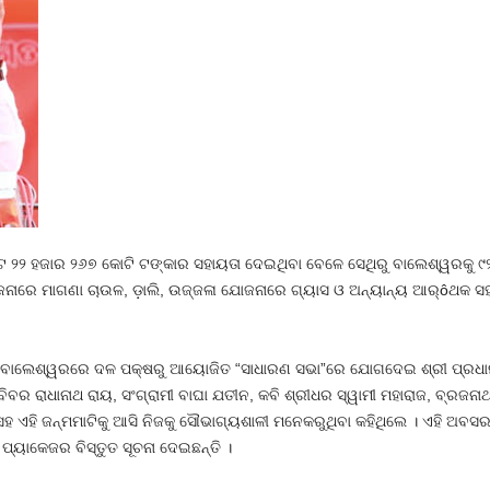
 ୨୨ ହଜାର ୨୬୭ କୋଟି ଟଙ୍କାର ସହାୟତା ଦେଇଥିବା ବେଳେ ସେଥିରୁ ବାଲେଶ୍ୱରକୁ ୯
ଜନାରେ ମାଗଣା ଚାଉଳ, ଡ଼ାଲି, ଉଜ୍ଜଳା ଯୋଜନାରେ ଗ୍ୟାସ ଓ ଅନ୍ୟାନ୍ୟ ଆର୍ôଥକ ସହ
ଣା ବାଲେଶ୍ୱରରେ ଦଳ ପକ୍ଷରୁ ଆୟୋଜିତ “ସାଧାରଣ ସଭା”ରେ ଯୋଗଦେଇ ଶ୍ରୀ ପ୍ରଧାନ
ର ରାଧାନାଥ ରାୟ, ସଂଗ୍ରାମୀ ବାଘା ଯତୀନ, କବି ଶ୍ରୀଧର ସ୍ୱାମୀ ମହାରାଜ, ବ୍ରଜନା
ା ସହ ଏହି ଜନ୍ମମାଟିକୁ ଆସି ନିଜକୁ ସୌଭାଗ୍ୟଶାଳୀ ମନେକରୁଥିବା କହିଥିଲେ । ଏହି ଅ
୍ୟାକେଜର ବିସ୍ତୁତ ସୂଚନା ଦେଇଛନ୍ତି ।