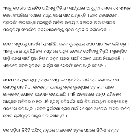
ଏସବୁ ବ୍ୟତୀତ ଆରଟିଓ ଅଫିସକୁ ବିଭିନ୍ନ କାର୍ଯ୍ୟରେ ଆସୁଥିବା ଲୋକେ ସେ ସମସ୍ତ
ସେବା ସଂପର୍କରେ ଏଠାରେ ମଧ୍ୟ ସୂଚନା ପାଇପାରୁଛନ୍ତି । ଯାନ ପଞ୍ଜୀକରଣ,
ଡ୍ରାଇଭିଂ ଲାଇସେନ୍ସ ପ୍ରସ୍ତୁତି ଆଦିର ଉଭୟ ଅନଲାଇନ ଓ ଅଫଲାଇନ
ପ୍ରକ୍ରିୟା ସଂପର୍କରେ ଜନସାଧାରଣଙ୍କୁ ସୂଚନା ପ୍ରଦାନ କରାଯାଉଛି ।
ତେବେ ସବୁଠାରୁ ଆକର୍ଷଣୀୟ ସାଜିଛି, ସଡ଼କ ସୁରକ୍ଷାର ଶପଠ ପାଠ ଏବଂ ଲକି ଡ୍ର ।
ଏହାକୁ ନେଇ ଯୁବପିଢ଼ିଙ୍କ ମଧ୍ୟରେ ଅଧିକ ଉତ୍ସାହ ଦେଖିବାକୁ ମିଳୁଛି । ସୁରକ୍ଷିତ
ଗାଡ଼ି ଚାଳନା ପାଇଁ ଥିବା ନିୟମ ସବୁର ପାଳନ ପାଇଁ ଏଠାରେ ଶପଥ ନିଆଯାଉଛି ।
ଏହାପରେ ସଡ଼କ ସୁରକ୍ଷା ବାର୍ତ୍ତା ସହ ସେଲଫି ନେଉଛନ୍ତି ଲୋକେ ।
ଶପଥ ନେଉଥିବା ବ୍ୟକ୍ତିଙ୍କ ମଧ୍ୟରେ ପ୍ରତିଦିନ ଲକି ଡ୍ର କରାଯାଇ ଦଶ
ଜଣଙ୍କୁ ଆରଟିଓ, କଟକଙ୍କ ପକ୍ଷରୁ ସଡ଼କ ସୁରକ୍ଷାର ପ୍ରତୀକ ଭାବେ
ହେଲମେଟ୍ ଉପହାର ପ୍ରଦାନ କରାଯାଉଛି । ଏହି ଅବସରରେ ରାଜ୍ୟ ପରିବହନ
ଆୟୁକ୍ତ ଅମିତାଭ ଠାକୁର ଏହି ଷ୍ଟଲ୍ ପରିଦର୍ଶନ କରି ନିଆଯାଇଥିବା ପଦକ୍ଷେପକୁ
ପ୍ରଶଂସା କରିଛନ୍ତି । ସଡ଼କ ଦୁର୍ଘଟଣା ହ୍ରାସ ପାଇଁ ସମସ୍ତେ ଆଗେଇ ଆସିବା ଉଚିତ୍
ବୋଲି ଶ୍ରୀଯୁକ୍ତ ଠାକୁର ମତ ରଖିଛନ୍ତି ।
ତଳ ପଡ଼ିଆ ଡିସିପି ଅଫିସ୍ ଗଡ଼ାରେ ହାଇକୋର୍ଟ ଷ୍ଟଲ ପଛରେ ଜିବି-8 ନମ୍ବର