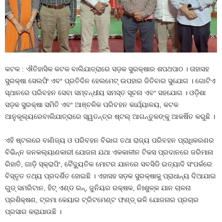
କଟକ : ଐତିହାସିକ କଟକ ବାଲିଯାତ୍ରାରେ ସଡ଼କ ସୁରକ୍ଷାର ଶପଥପାଠ । ତାହାସହ
ସୁରକ୍ଷା ସେଲଫି ଏବଂ ପ୍ରତିଦିନ ହେଲମେଟ୍ ଉପହାର ଜିତିବାର ସୁଯୋଗ । ଗୋଟିଏ
ସ୍ଥାନରେ ପରିବହନ ସେବା ସମ୍ବନ୍ଧୀୟ ସମସ୍ତ ସୂଚନା ଏବଂ ସହଯୋଗ । ଓଡ଼ିଶା
ସଡ଼କ ସୁରକ୍ଷା ସମିତି ଏବଂ ଆଞ୍ଚଳିକ ପରିବହନ କାର୍ଯ୍ୟାଳୟ, କଟକ
ଆନୁକୂଲ୍ୟରେବାଲିଯାତ୍ରାରେ ସ୍ୱତନ୍ତ୍ର ଷ୍ଟଲ୍ ଆଗନ୍ତୁକଙ୍କୁ ଆକର୍ଷିତ କରୁଛି ।
ଏହି ଷ୍ଟଲରେ ବାଣିଜ୍ୟ ଓ ପରିବହନ ବିଭାଗ ତଥା ରାଜ୍ୟ ପରିବହନ ପ୍ରାଧିକରଣର
ବିଭିନ୍ନ ଜନକଲ୍ୟାଣକାରୀ ଯୋଜନା ଯଥା ଏକକାଳୀନ ଟିକସ ପ୍ରଦାନରେ ଜରିମାନା
ରିହାତି, ଗାଡ଼ି ସ୍କ୍ରାପିଂ, ବୈଦ୍ୟୁତିକ ମୋଟର ଯାନରେ ସବସିଡି ଇତ୍ୟାଦି ସଂପର୍କରେ
ବିସ୍ତୃତ ତଥ୍ୟ ପ୍ରଦର୍ଶିତ ହୋଇଛି । ଏହାସହ ସଡ଼କ ସୁରକ୍ଷାକୁ ପ୍ରାଧାନ୍ୟ ଦିଆଯାଇ
ଗୁଡ୍ ସମରିଟାନ, ହିଟ୍ ଏଣ୍ଡ ରନ୍, ଜୁନିୟର ରକ୍ଷକ, ନିଃଶୁଳ୍କ ଯାନ ଚାଳନା
ପ୍ରଶିକ୍ଷଣ, ଟ୍ରମା କେୟାର ଟ୍ରିଟମେଣ୍ଟ ଫଣ୍ଡ୍ ଭଳି ଯୋଜନାର ପ୍ରଚାର
ପ୍ରସାର କରାଯାଉଛି ।