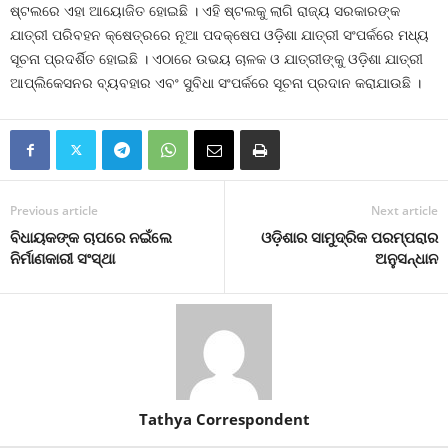
ଷ୍ଟଲରେ ଏହା ଆୟୋଜିତ ହୋଇଛି । ଏହି ଷ୍ଟଲକୁ ଲାଗି ରାଜ୍ୟ ସରକାରଙ୍କ
ଯାତ୍ରୀ ପରିବହନ କ୍ଷେତ୍ରରେ ନୂଆ ପଦକ୍ଷେପ ଓଡ଼ିଶା ଯାତ୍ରୀ ସଂପର୍କରେ ମଧ୍ୟ
ସୂଚନା ପ୍ରଦର୍ଶିତ ହୋଇଛି । ଏଠାରେ ଉଭୟ ଚାଳକ ଓ ଯାତ୍ରୀଙ୍କୁ ଓଡ଼ିଶା ଯାତ୍ରୀ
ଆପ୍ଲିକେସନର ବ୍ୟବହାର ଏବଂ ସୁବିଧା ସଂପର୍କରେ ସୂଚନା ପ୍ରଦାନ କରାଯାଉଛି ।
Previous article
Next article
ବିଧାୟକଙ୍କ ଚାପରେ ନଇଁଲେ
ଓଡ଼ିଶାର ସାମୁଦ୍ରିକ ପରମ୍ପରାର
ନିର୍ମାଣକାରୀ ସଂସ୍ଥା
ଅନୁସନ୍ଧାନ
Tathya Correspondent