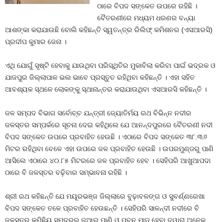
ଠାରେ ବିପଦ ସଙ୍କେତ ଉପରେ ରହିଛି ।
ବୈତରଣୀରେ ମଧ୍ୟମ ଧରଣର ବନ୍ୟା
ଆଶଙ୍କା କରାଯାଉଛି ବୋଲି କହିଛନ୍ତି ସ୍ୱତନ୍ତ୍ର ରିଲିଫ୍ କମିଶନର (ଏସଆରସି)
ପ୍ରଦୀପ କୁମାର ଜେନା ।
ଏଥି ଯୋଗୁଁ ସୃଷ୍ଟି ହେବାକୁ ଯାଉଥିବା ପରିସ୍ଥିତିର ମୁକାବିଲା କରିବା ପାଇଁ ଭଦ୍ରକ ଓ
ଯାଜପୁର ଜିଲ୍ଲାପାଳ ଭଲ ଭାବେ ପ୍ରସ୍ତୁତ ରହିଥିବା କହିଛନ୍ତି । ଏହା ସହିତ
ଆବଶ୍ୟକ ସ୍ଥଳେ ଲୋକଙ୍କୁ ସ୍ଥାନାନ୍ତର କରାଯାଉଥିବା ଏସଆରସି କହିଛନ୍ତି ।
ଜଳ ସମ୍ପଦ ବିଭାଗ ସର୍ବୋଚ୍ଚ ଯନ୍ତ୍ରୀ ଜ୍ୟୋତିର୍ମୟ ରଥ ବିଭିନ୍ନ ନଦୀର
ଜଳସ୍ତର ସମ୍ପର୍କରେ ସୂଚନା ଦେଇ କହିଥିଲେ ଯେ ଆନନ୍ଦପୁରରେ ବୈତରଣୀ ନଦୀ
ବିପଦ ସଙ୍କେତ ଉପରେ ପ୍ରବାହିତ ହେଉଛି । ଏଠାରେ ବିପଦ ସଙ୍କେତ ୩୮.୩୬
ମିଟର ରହିଥିବା ବେଳେ ଏହା ଉପରେ ଜଳ ପ୍ରବାହିତ ହେଉଛି । ଉପରମୁଣ୍ଡରୁ ପାଣି
ଆସିଲେ ଏଠାରେ ୪୦.୮୫ ମିଟରରେ ଜଳ ପ୍ରବାହିତ ହେବ । ସେହିପରି ଆଖୁଆପଦା
ଠାରେ ବି ଜଳସ୍ତର ବଢ଼ିବାର ସମ୍ଭାବନା ରହିଛି ।
ଶ୍ରୀ ରଥ କହିଛନ୍ତି ଯେ ମୟୂରଭଞ୍ଜ ଜିଲ୍ଲାରେ ବୁଢ଼ାବଳଙ୍ଗ ଓ ସୁବର୍ଣ୍ଣରେଖା
ବିପଦ ସଙ୍କେତ ତଳେ ପ୍ରବାହିତ ହେଉଛନ୍ତି । ସେହିପରି ସାଳନ୍ଦୀ ନଦୀରେ ବି
ଜଳସ୍ତର କମିଛିୟ ସମୁଦ୍ରର ଜୁଆର ପାଣି ଓ ପବନ ମାଡ଼ ହେବା ଦ୍ୱାରା ଅନେକ