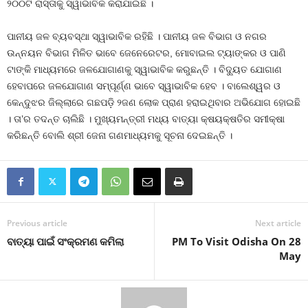
୨୦୦ଟି ରାସ୍ତାକୁ ସ୍ୱାଭାବିକ କରାଯାଇଛି ।
ପାନୀୟ ଜଳ ବ୍ୟବସ୍ଥା ସ୍ୱାଭାବିକ ରହିଛି । ପାନୀୟ ଜଳ ବିଭାଗ ଓ ନଗର
ଉନ୍ନୟନ ବିଭାଗ ମିଳିତ ଭାବେ ଜେନେରେଟର, ମୋବାଇଲ ଟ୍ୟାଙ୍କର ଓ ପାଣି
ଟାଙ୍କି ମାଧ୍ୟମରେ ଜଳଯୋଗାଣକୁ ସ୍ୱାଭାବିକ କରୁଛନ୍ତି । ବିଦ୍ୟୁତ ଯୋଗାଣ
ହେବାପରେ ଜଳଯୋଗାଣ ସମ୍ପୂର୍ଣ୍ଣ ଭାବେ ସ୍ୱାଭାବିକ ହେବ । ବାଲେଶ୍ୱର ଓ
କେନ୍ଦୁଝର ଜିଲ୍ଲାରେ ଗଛପଡ଼ି ୨ଜଣ ଲୋକ ପ୍ରାଣ ହରାଇଥିବାର ଅଭିଯୋଗ ହୋଇଛି
। ତା’ର ତଦନ୍ତ ଚାଲିଛି । ମୁଖ୍ୟମନ୍ତ୍ରୀ ମଧ୍ୟ ବାତ୍ୟା କ୍ଷୟକ୍ଷତିର ସମୀକ୍ଷା
କରିଛନ୍ତି ବୋଲି ଶ୍ରୀ ଜେନା ଗଣମାଧ୍ୟମକୁ ସୂଚନା ଦେଇଛନ୍ତି ।
Previous article
Next article
ବାତ୍ୟା ପାଇଁ ସଂକ୍ରମଣ କମିଲା
PM To Visit Odisha On 28
May