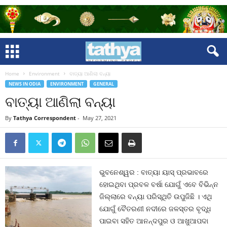
Home
Environment
ବାତ୍ୟା ଆଣିଲା ବନ୍ୟା
NEWS IN ODIA
ENVIRONMENT
GENERAL
ବାତ୍ୟା ଆଣିଲା ବନ୍ୟା
By
Tathya Correspondent
-
May 27, 2021
ଭୁବନେଶ୍ୱର : ବାତ୍ୟା ୟାସ୍‍ ପ୍ରଭାବରେ
ହୋଇଥିବା ପ୍ରବଳ ବର୍ଷା ଯୋଗୁଁ ଏବେ ବିଭିନ୍ନ
ଜିଲ୍ଲାରେ ବନ୍ୟା ପରିସ୍ଥିତି ଉପୁଜିଛି । ଏଥି
ଯୋଗୁଁ ବୈତରଣୀ ନଦୀରେ ଜଳସ୍ତର ବୃଦ୍ଧି
ପାଇବା ସହିତ ଆନନ୍ଦପୁର ଓ ଆଖୁଆପଦା