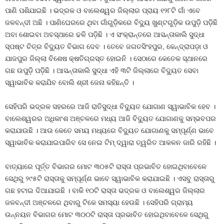
ପାଣି ପଶିଯାଇଛି । ଭଦ୍ରକ ଓ ବାଲେଶ୍ୱର ଜିଲ୍ଲାର ପ୍ରାୟ ୧୨୮ଟି ଗାଁ ଏବେ
ଜଳବନ୍ଦୀ ଅଛି । ପାଣିଘେରରେ ଥିବା ଗାଁଗୁଡ଼ିକରେ ବିଦ୍ୟୁ ଖୁଣ୍ଟଗୁଡ଼ିକ ଉପୁଡ଼ି ପଡ଼ିଛି
ଅବା ଶୋଇବା ଅବସ୍ଥାରେ ଢଳି ପଡ଼ିଛି । ଏ ସଂକ୍ରାନ୍ତରେ ଆସନ୍ତାକାଲି ସୁଦ୍ଧା
ସ୍ପଷ୍ଟ ଚିତ୍ର ବିଦ୍ୟୁତ ବିଭାଗ ଦେବ । ତେବେ ଜଗତସିଂହପୁର, କେନ୍ଦ୍ରାପଡ଼ା ଓ
ଯାଜପୁର ଜିଲ୍ଲା ବିଶେଷ କ୍ଷତିଗ୍ରସ୍ତ ହୋଇନି । ସେଠାରେ କେତେକ ସ୍ଥାନରେ
ଗଛ ଉପୁଡ଼ି ପଡ଼ିଛି । ଆସନ୍ତାକାଲି ସୁଦ୍ଧା ଏହି ୩ଟି ଜିଲ୍ଲାରେ ବିଦ୍ୟୁତ ସେବା
ସ୍ୱାଭାବିକ କରାଯିବ ବୋଲି ଶ୍ରୀ ଜେନା କହିଛନ୍ତି ।
ସେହିପରି ଭଦ୍ରକ ସହରରେ ଆଜି ରାତିସୁଦ୍ଧା ବିଦ୍ୟୁତ ଯୋଗାଣ ସ୍ୱାଭାବିକ ହେବ ।
ବାଲେଶ୍ୱରର ଅଧିକାଂଶ ଅଞ୍ଚଳରେ ମଧ୍ୟ ଆଜି ବିଦ୍ୟୁତ ଯୋଗାଣକୁ ସମ୍ଭବପର
କରାଯାଉଛି । ଆଉ କେତେ ସମୟ ମଧ୍ୟରେ ବିଦ୍ୟୁତ ଯୋଗାଣକୁ ସମ୍ପୂର୍ଣ୍ଣ ଭାବେ
ସ୍ୱାଭାବିକ କରାଯାଇପାରିବ ସେ ନେଇ ଟିମ୍ ଦ୍ୱାରା ତ୍ୱରିତ ଆକଳନ ଜାରି ରହିଛି ।
ବାତ୍ୟାରେ ପୂର୍ତ୍ତ ବିଭାଗର ମୋଟ ୩୦୫ଟି ରାସ୍ତା ପ୍ରଭାବିତ ହୋଇଥିବାବେଳେ
ସେଥିରୁ ୨୯୫ଟି ରାସ୍ତାକୁ ସମ୍ପୂର୍ଣ୍ଣ ଭାବେ ସ୍ୱାଭାବିକ କରାଯାଇଛି । ଏସବୁ ରାସ୍ତାରୁ
ଗଛ ହଟାଇ ଦିଆଯାଇଛି । ବାକି ୧୦ଟି ରାସ୍ତା ଭଦ୍ରକ ଓ ବାଲେଶ୍ୱର ଜିଲ୍ଲାର
ଜଳବନ୍ଦୀ ଅଞ୍ଚଳରେ ଥିବାରୁ ଟିକେ ସମସ୍ୟା ହେଉଛି । ସେହିପରି ଗ୍ରାମ୍ୟ
ଉନ୍ନୟନ ବିଭାଗର ମୋଟ ୩୦୦ଟି ରାସ୍ତା ପ୍ରଭାବିତ ହୋଇଥିବାବେଳେ ସେଥିରୁ