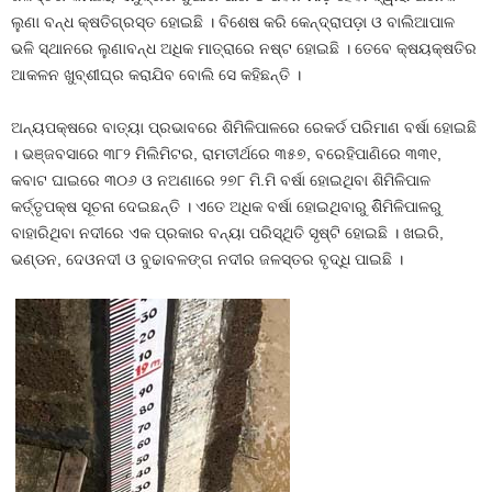
ଲୁଣା ବନ୍ଧ କ୍ଷତିଗ୍ରସ୍ତ ହୋଇଛି । ବିଶେଷ କରି କେନ୍ଦ୍ରାପଡ଼ା ଓ ବାଲିଆପାଳ
ଭଳି ସ୍ଥାନରେ ଲୁଣାବନ୍ଧ ଅଧିକ ମାତ୍ରାରେ ନଷ୍ଟ ହୋଇଛି । ତେବେ କ୍ଷୟକ୍ଷତିର
ଆକଳନ ଖୁବ୍‍ଶୀଘ୍ର କରାଯିବ ବୋଲି ସେ କହିଛନ୍ତି ।
ଅନ୍ୟପକ୍ଷରେ ବାତ୍ୟା ପ୍ରଭାବରେ ଶିମିଳିପାଳରେ ରେକର୍ଡ ପରିମାଣ ବର୍ଷା ହୋଇଛି
। ଭଞ୍ଜବସାରେ ୩୮୨ ମିଲିମିଟର, ରାମତୀର୍ଥରେ ୩୫୭, ବରେହିପାଣିରେ ୩୩୧,
କବାଟ ଘାଇରେ ୩୦୬ ଓ ନଅଣାରେ ୨୭୮ ମି.ମି ବର୍ଷା ହୋଇଥିବା ଶିମିଳିପାଳ
କର୍ତ୍ତୃପକ୍ଷ ସୂଚନା ଦେଇଛନ୍ତି । ଏତେ ଅଧିକ ବର୍ଷା ହୋଇଥିବାରୁ ଶିିମିଳିପାଳରୁ
ବାହାରିଥିବା ନଦୀରେ ଏକ ପ୍ରକାର ବନ୍ୟା ପରିସ୍ଥିତି ସୃଷ୍ଟି ହୋଇଛି । ଖଇରି,
ଭଣ୍ଡନ, ଦେଓନଦୀ ଓ ବୁଢାବଳଙ୍ଗ ନଦୀର ଜଳସ୍ତର ବୃଦ୍ଧି ପାଇଛି ।