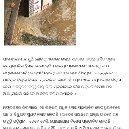
ୟାସ ଝାଡ଼ଖଣ୍ଡ ମୁହାଁ ହୋଇଥିବାବେଳେ ରାଜ୍ୟ ସରକାର ବାତ୍ୟାଜନିତ ପ୍ରାକ୍
କ୍ଷୟକ୍ଷତିର ହିସାବ ଦେଇଛନ୍ତି । ବାତ୍ୟା ପ୍ରଭାବରେ ବାଲେଶ୍ୱର ଓ
ଭଦ୍ରକରେ ସର୍ବାଧିକ କ୍ଷତି ହୋଇଥିବାବେଳେ ଜଗତସିଂହପୁର, କେନ୍ଦ୍ରାପଡ଼ା ଓ
ଯାଜପୁର ଜିଲ୍ଲା ବିଶେଷ ପ୍ରଭାବିତ ହୋଇନାହିଁ । ୟାସ ଏବେ ମୟୂରଭଞ୍ଜ ଜିଲ୍ଲା
ଦେଇ ଅତିକ୍ରମ କରୁଥିବାରୁ ତା’ର ପ୍ରଭାବରେ କ’ଣ ୟକ୍ଷତି ହେଉଛି ତାହା
ଆସନ୍ତାକାଲି ସକାଳେ ଆକଳନ କରାଯାଇପାରିବ ।
ମୟୂରଭଞ୍ଜ ଜିଲ୍ଲାରେ ଏକ ଲକ୍ଷରୁ ଅଧିକ ଲୋକ ପ୍ରଭାବିତ ହୋଇଥିବାବେଳେ
ଗଛ ଓ ବିଦ୍ୟୁତ ଖୁଣ୍ଟ ନଷ୍ଟ ହୋଇଛି । ଅନେକ ସ୍ଥାନରେ ରାସ୍ତା ଉପରେ ଗଛ
ଉପୁଡ଼ି ପଡ଼ିଥିଲା । ତେବେ ଟେଲି ଯୋଗାଯୋଗ ବିଶେଷ ପ୍ରଭାବିତ ହୋଇନି ।
ମୋବାଇଲ ସେବା ସ୍ୱାଭାବିକ ରହିଛି । ଜୁଆର ମାଡ଼ି ଆସିବା ଯୋଗୁ ଅନେକ ଗାଁରେ