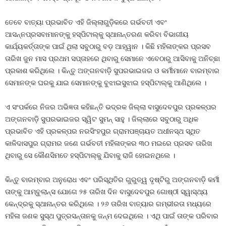
ତେବେ ବାତ୍ୟା ପ୍ରଭାବିତ ଏହି ଜିଲ୍ଲାଗୁଡ଼ିକରେ ଗର୍ଭବତୀ ଏବଂ
ଆସନ୍ନପ୍ରସବାମାନଙ୍କୁ ହସ୍‌ପିଟାଲ୍‌କୁ ସ୍ଥାନାନ୍ତରଣ କରିବା ବିଭାଗୀୟ
କାର୍ଯ୍ୟକର୍ତ୍ତାଙ୍କ ପାଇଁ ଥିଲା ସବୁଠାରୁ ବଡ଼ ଆହ୍ୱାନ । କିଛି ମହିଳାଙ୍କର ପ୍ରସବ
ତାରିଖ ଜୁନ ମାସ ପ୍ରଥମ ସପ୍ତାହରେ ଥିବାରୁ ସେମାନେ ଏବେଠାରୁ ଆସିବାକୁ ଅନିଚ୍ଛା
ପ୍ରକାଶ କରିଥିଲେ । କିନ୍ତୁ ଅଙ୍ଗନବାଡ଼ି ସୁପରଭାଇଜର ଓ କର୍ମୀମାନେ ବାରମ୍ବାର
ସେମାନଙ୍କ ଘରକୁ ଯାଇ ସେମାନଙ୍କୁ ବୁଝାଇସୁଝାଇ ହସ୍‌ପିଟାଲ୍‌କୁ ଆଣିଥିଲେ ।
ଏ ସଂପର୍କରେ ନିଜର ଅଭିଜ୍ଞତା କହିଛନ୍ତି ଭଦ୍ରକ ଜିଲ୍ଲା ବାସୁଦେବପୁର ପ୍ରକଳ୍ପର
ଅଙ୍ଗନବାଡ଼ି ସୁପରଭାଇଜର ସ୍ୱିଟ ସୁମନ୍‌ ସାହୁ । ଜିଲ୍ଲାରେ ସବୁଠାରୁ ଅଧିକ
ପ୍ରଭାବିତ ଏହି ପ୍ରକଳ୍ପର ନରସିଂହପୁର ଗ୍ରାମପଞ୍ଚାୟତ ଅଧୀନସ୍ଥ ସ୍ଥିତ
କାଳିଦାସପୁର ଗ୍ରାମର ଜଣେ ଗର୍ଭବତୀ ମହିଳାଙ୍କର ୩୦ ମଇରେ ପ୍ରସବ ତାରିଖ
ଥିବାରୁ ସେ କୌଣସିମତେ ହସ୍‌ପିଟାଲ୍‌କୁ ଯିବାକୁ ରାଜି ହୋଇନଥିଲେ ।
କିନ୍ତୁ ବାରମ୍ବାର ଅନୁରୋଧ ଏବଂ ପରିସ୍ଥିତିର ଗୁରୁତ୍ୱ ଦୃଷ୍ଟିରୁ ଅଙ୍ଗନବାଡ଼ି କର୍ମୀ
ତାଙ୍କୁ ଆମ୍ବୁଲାନ୍ସ ଯୋଗେ ୨୫ ତାରିଖ ଦିନ ବାସୁଦେବପୁର ଗୋଷ୍ଠୀ ସ୍ୱାସ୍ଥ୍ୟ
କେନ୍ଦ୍ରକୁ ସ୍ଥାନାନ୍ତର କରିଥିଲେ । ୨୬ ତାରିଖ ବାତ୍ୟାର ଗମ୍ଭୀରତା ମଧ୍ୟରେ
ମହିଳା ଜଣକ ସୁସ୍ଥ ପୁତ୍ରସନ୍ତାନକୁ ଜନ୍ମ ଦେଇଥିଲେ । ଏଥି ପାଇଁ ତାଙ୍କ ପରିବାର