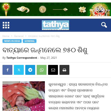
Home
General
ବାତ୍ୟାରେ ଜନ୍ମନେଲେ ୭୫୦ ଶିଶୁ
NEWS IN ODIA
GENERAL
ବାତ୍ୟାରେ ଜନ୍ମନେଲେ ୭୫୦ ଶିଶୁ
By
Tathya Correspondent
-
May 27, 2021
ଭୁବନେଶ୍ୱର : ରାଜ୍ୟ ସରକାରଙ୍କ ନିରନ୍ତର
ଉଦ୍ୟମ ଏବଂ ଜିଲ୍ଲା ପ୍ରଶାସନର
ସହାୟତାରେ ଗୋଟେ ପଟେ ‘ୟାସ୍‌’ ସାମୁଦି୍ରକ
ବାତ୍ୟାର ଭୟାବହତା ଏବଂ ଅପର ପଟେ
କରୋନା ମହାମାରୀର ଆତଙ୍କ ମଧ୍ୟରେ