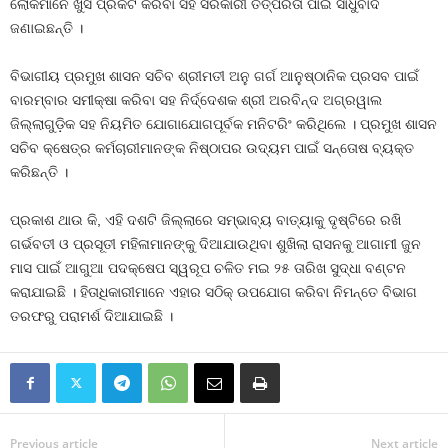
ଲୋକମାନେ ଖୁସି ପ୍ରକଟ କରିବା ସହ ସରକାରୀ ତତ୍ପରତା ପାଇଁ ସାଧୁବାଦ
ଜଣାଇଛନ୍ତି ।
ବିଭାଗୀୟ ପ୍ରମୁଖ ଶାସନ ସଚିବ ଶ୍ରୀମତୀ ଅନୁ ଗର୍ଗ ଆନୁଷ୍ଠାନିକ ପ୍ରସବ ପାଇଁ
ବାରମ୍ବାର ସମୀକ୍ଷା କରିବା ସହ ନିର୍ଦ୍ଦେଶକ ଶ୍ରୀ ଅରବିନ୍ଦ ଅଗ୍ରୱାଲ
ଜିଲ୍ଲାଗୁଡ଼ିକ ସହ ନିୟମିତ ଯୋଗାଯୋଗପୂର୍ବକ ମନିଟରିଂ କରିଥିଲେ । ପ୍ରମୁଖ ଶାସନ
ସଚିବ କ୍ଷେତ୍ର କର୍ମଚାରୀମାନଙ୍କ ନିଷ୍ଠାପର ଉଦ୍ୟମ ପାଇଁ ସନ୍ତୋଷ ବ୍ୟକ୍ତ
କରିଛନ୍ତି ।
ପ୍ରକାଶ ଥାଉ କି, ଏହି ଦଶଟି ଜିଲ୍ଲାରେ ସମ୍ଭାବ୍ୟ ବାତ୍ୟାକୁ ଦୃଷ୍ଟିରେ ରଖି
ଗର୍ଭବତୀ ଓ ପ୍ରସୂତୀ ମହିଳାମାନଙ୍କୁ ଦିଆଯାଉଥିବା ଶୁଖିଲା ରାସନକୁ ଆଗାମୀ ଜୁନ
ମାସ ପାଇଁ ଆଗୁଆ ପଦକ୍ଷେପ ସ୍ୱରୂପ ଚଳିତ ମଇ ୨୫ ତାରିଖ ସୁଦ୍ଧା ବଣ୍ଟନ
କରାଯାଇଛି । ହିତାଧିକାରୀମାନେ ଏହାର ସଠିକ୍‌ ଉପଯୋଗ କରିବା ନିମନ୍ତେ ବିଭାଗ
ତରଫରୁ ପରାମର୍ଶ ଦିଆଯାଇଛି ।
Previous article
Next article