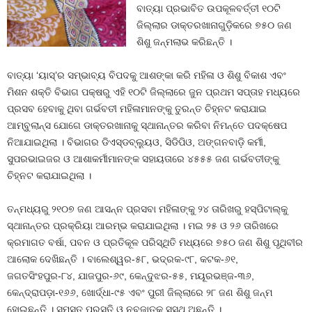
ବାତ୍ୟା ପ୍ରଭାବିତ ଉପକୂଳବର୍ତ୍ତୀ ୧୦ଟି
ଜିଲ୍ଲାର ଡାକ୍ତରଖାନାଗୁଡ଼ିକରେ ୭୫୦ ଜଣ
ଶିଶୁ ଜନ୍ମଲାଭ କରିଛନ୍ତି ।
ବାତ୍ୟା ‘ୟାସ୍‌’ର ସମ୍ଭାବ୍ୟ ବିପଦକୁ ଆଶଙ୍କା କରି ମହିଳା ଓ ଶିଶୁ ବିକାଶ ଏବଂ
ମିଶନ ଶକ୍ତି ବିଭାଗ ପକ୍ଷରୁ ଏହି ୧୦ଟି ଜିଲ୍ଲାରେ ଜୁନ ପ୍ରଥମ ସପ୍ତାହ ମଧ୍ୟରେ
ପ୍ରସବ ହେବାକୁ ଥିବା ଗର୍ଭବତୀ ମହିଳାମାନଙ୍କୁ ତୁରନ୍ତ ଚିହ୍ନଟ କରାଯାଇ
ଆମ୍ବୁଲାନ୍ସ ଯୋଗେ ଡାକ୍ତରଖାନାକୁ ସ୍ଥାନାନ୍ତର କରିବା ନିମନ୍ତେ ପଦକ୍ଷେପ
ନିଆଯାଇଥିଲା । ବିଭାଗର ଡିଏସ୍‌ଡବ୍ଲୁ୍ୟଓ, ସିଡିପିଓ, ଅଙ୍ଗନବାଡ଼ି କର୍ମୀ,
ସୁପରଭାଇଜର ଓ ଆଶାକର୍ମୀମାନଙ୍କ ସହାୟତାରେ ୪୫୫୫ ଜଣ ଗର୍ଭବତୀଙ୍କୁ
ଚିହ୍ନଟ କରାଯାଇଥିଲା ।
ତନ୍ମଧ୍ୟରୁ ୨୧୦୭ ଜଣ ଆସନ୍ନ ପ୍ରସବା ମହିଳାଙ୍କୁ ୨୪ ତାରିଖରୁ ହସ୍‌ପିଟାଲ୍‌କୁ
ସ୍ଥାନାନ୍ତର ପ୍ରକ୍ରିୟା ଆରମ୍ଭ କରାଯାଇଥିଲା । ମଇ ୨୫ ଓ ୨୬ ତାରିଖରେ
କ୍ରମାଗତ ବର୍ଷା, ପବନ ଓ ପ୍ରତିକୂଳ ପରିସ୍ଥିତି ମଧ୍ୟରେ ୭୫୦ ଜଣ ଶିଶୁ ପୃଥିବୀର
ଆଲୋକ ଦେଖିଛନ୍ତି । ବାଲେଶ୍ୱର-୫୮, ଭଦ୍ରକ-୯୮, କଟକ-୬୧,
ଜଗତସିଂହପୁର-୮୪, ଯାଜପୁର-୬୯, କେନ୍ଦୁଝର-୫୫, ମୟୂରଭଞ୍ଜ-୩୬,
କେନ୍ଦ୍ରାପଡ଼ା-୧୬୬, ଖୋର୍ଦ୍ଧା-୯୫ ଏବଂ ପୁରୀ ଜିଲ୍ଲାରେ ୨୮ ଜଣ ଶିଶୁ ଜନ୍ମ
ହୋଇଛନ୍ତି । ସମସ୍ତ ପ୍ରସୂତି ଓ ନବଜାତକ ସୁସ୍ଥ ଅଛନ୍ତି ।