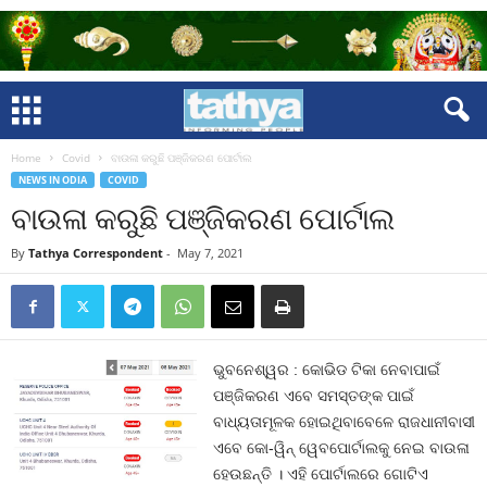
Home
Covid
ବାଉଳା କରୁଛି ପଞ୍ଜିକରଣ ପୋର୍ଟାଲ
NEWS IN ODIA
COVID
ବାଉଳା କରୁଛି ପଞ୍ଜିକରଣ ପୋର୍ଟାଲ
By
Tathya Correspondent
-
May 7, 2021
ଭୁବନେଶ୍ୱର : କୋଭିଡ ଟିକା ନେବାପାଇଁ
ପଞ୍ଜିକରଣ ଏବେ ସମସ୍ତଙ୍କ ପାଇଁ
ବାଧ୍ୟତାମୂଳକ ହୋଇଥିବାବେଳେ ରାଜଧାନୀବାସୀ
ଏବେ କୋ-ୱିନ୍‍ ୱେବପୋର୍ଟାଲକୁ ନେଇ ବାଉଳା
ହେଉଛନ୍ତି । ଏହି ପୋର୍ଟାଲରେ ଗୋଟିଏ