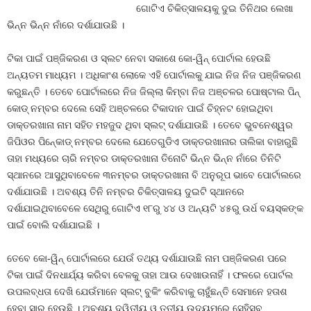
ଗୋଟିଏ ଚିକିତ୍ସାଳୟକୁ ଦୁଇ ତିନିଥର ଲେଖା
ଭିନ୍ନ ଭିନ୍ନ ନାଁରେ ଦର୍ଶାଯାଉଛି ।
ଟିକା ପାଇଁ ପଞ୍ଜିକରଣ ଓ ସ୍ଲଟ ନେବା ସକାଶେ କୋ-ୱିନ୍‍ ପୋର୍ଟାଲ ହେଉଛି
ଅନ୍ୟତମ ମାଧ୍ୟମ । ଅଧିକାଂଶ ଲୋକେ ଏହି ପୋର୍ଟାଲକୁ ଯାଇ ନିଜ ନିଜ ପଞ୍ଜିକରଣ
କରୁଛନ୍ତି । ତେବେ ପୋର୍ଟାଲରେ ନିଜ ଜିଲ୍ଲା କିମ୍ବା ନିଜ ଅଞ୍ଚଳର ପୋଷ୍ଟାଲ ପିନ୍‍
କୋଡ୍‍ ନମ୍ବର ଦେଲେ ସେହି ଅଞ୍ଚଳରେ ଟିକାଦାନ ପାଇଁ ଚିହ୍ନଟ ହୋଇଥିବା
ଡାକ୍ତରଖାନା ନାମ ସହିତ ମହଜୁଦ ଥିବା ସ୍ଲଟ୍‍ ଦର୍ଶାଯାଉଛି । ତେବେ ଭୁବନେଶ୍ୱର
ଜିପିଓର ପିନ୍‍କୋଡ୍‍ ନମ୍ବର ଦେଲେ ଯେତେଗୁଡିଏ ଡାକ୍ତରଖାନାର ତାଲିକା ବାହାରୁଛି
ତାହା ମଧ୍ୟରେ ଚାରି ନମ୍ବର ଡାକ୍ତରଖାନା ତିନୋଟି ଭିନ୍ନ ଭିନ୍ନ ନାଁରେ ତିନିଟି
ସ୍ଥାନରେ ଆସୁଥିବାବେଳେ ୩ନମ୍ବର ଡାକ୍ତରଖାନା ବି ଅନୁରୂପ ଭାବେ ପୋର୍ଟାଲରେ
ଦର୍ଶାଯାଉଛି । ଅବଶ୍ୟ ତିନି ନମ୍ବର ଚିକିତ୍ସାଳୟ ଦୁଇଟି ସ୍ଥାନରେ
ଦର୍ଶାଯାଇଥିବାବେଳେ ସେଥିରୁ ଗୋଟିଏ ୧୮ରୁ ୪୪ ଓ ଅନ୍ୟଟି ୪୫ରୁ ଉର୍ଧ ବୟସ୍କଙ୍କ
ପାଇଁ ବୋଲି ଦର୍ଶାଯାଇଛି ।
ତେବେ କୋ-ୱିନ୍‍ ପୋର୍ଟାଲରେ ଯେଉଁ ତଥ୍ୟ ଦର୍ଶାଯାଉଛି ନାମ ପଞ୍ଜିକରଣ ପରେ
ଟିକା ପାଇଁ ଦିନଧାର୍ଯ୍ୟ କରିବା ବେଳକୁ ତାହା ଆଉ ଦେଖାଉନାହିଁ । ଫଳରେ ପୋର୍ଟଲ
ଉପଲବ୍ଧତା ଦେଖି ଯେଉଁମାନେ ସ୍ଲଟ୍‍ ବୁକିଂ କରିବାକୁ ଚାହୁଁଛନ୍ତି ସେମାନେ ହତାଶ
ହେବା ସାର ହେଉଛି । ଅବଶ୍ୟ ଦ୍ୱିତୀୟ ଓ ତୃତୀୟ ଉଦ୍ୟମରେ ସେହିସବୁ