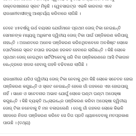
ଡାକ୍ତରଖାନାରେ ସ୍ଲଟ ମିଳୁଛି । ୱେବସାଇଟ୍‍ର ଏଭଳି କାରବାର ଏବେ
ରାଜଧାନୀବାସୀଙ୍କୁ ଆଶ୍ଚର୍ଯ୍ୟ କରିବାରେ ଲାଗିଛି ।
ତେବେ ୪୫ବର୍ଷରୁ ଉର୍ଧ ବୟସର ଯେଉଁମାନେ ପ୍ରଥମ ଡୋଜ୍‍ ଟିକା ନେଇଛନ୍ତି
ସେମାନଙ୍କ ମଧ୍ୟରୁ ଅଧିକାଂଶ ଦ୍ୱିତୀୟ ଡୋଜ୍‍ ଟିକା ପାଇଁ ପଞ୍ଜିକରଣ କରିପାରୁ
ନାହାନ୍ତି । ଅଜାଣତରେ ଅନେକ ପଞ୍ଜିକରଣ କରିନଥିବାବେଳେ ଅବଶିଷ୍ଟ ଲୋକେ
ପୋର୍ଟାଲରେ ସ୍ଲଟ ନପାଇ ହଇରାଣ ହରକତ ହେବାରେ ଲାଗିଛନ୍ତି । କିଛି ଲୋକେ
ପ୍ରଥମ ଡୋଜ୍‍ ନେଇଥିବା ସାର୍ଟିଫିକେଟକୁ ଧରି ବିନା ପଞ୍ଜିକରଣରେ ଆସି ଟିକାଦାନ
କେନ୍ଦ୍ରରେ ହାଜର ହେବାରୁ ଗହଳି ବଢିବାରେ ଲାଗିିଛି ।
ରାଜଧାନୀରେ ଯଦିଓ ଦ୍ୱିତୀୟ ଡୋଜ୍‍ ଟିକା ନେବାକୁ ଥିବା କିଛି ଲୋକେ ସଚେତନ ହୋଇ
ପଞ୍ଜିକରଣ କରୁଛନ୍ତି ଓ ସ୍ଲଟ ନେଉଛନ୍ତି ହେଲେ ଗାଁ ଗହଳରେ ଏହା ହୋଇପାରୁ
ନାହିଁ । ସାଧନ ଓ ସଚେତନାର ଅଭାବ ଯୋଗୁଁ ଲୋକେ ଘଣ୍ଟା ଘଣ୍ଟା ଅପେକ୍ଷା
କରୁଛନ୍ତି । କିଛି ବ୍ୟକ୍ତି ଅନ୍‍ଲାଇନ୍‍ରେ ପଞ୍ଜିକରଣ କରିବା ଅପେକ୍ଷା ଦ୍ୱିତୀୟ
ଡୋଜ୍‍ ଟିକା ନନେବାକୁ ବି ମନ ବଳାଇଲେଣି । ତେଣୁ ଗାଁ ଗହଳର ଲୋକେ କିଭଳି
ସହଜରେ ନିଜର ପଞ୍ଜିକରଣ କରିବେ ସେ ଦିଗ ପ୍ରତି ଧ୍ୟାନଦେବାକୁ ମତପ୍ରକାଶ
ପାଉଛି । (ତଥ୍ୟ)